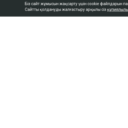
Біз сайт жұмысын жақсарту үшін cookie файлдарын п
Сайтты қолдануды жалғастыру арқылы сіз
құпиялылы
ULYSMEDIA.KZ
Жаңалықтар
«Заңда бір жыл күту
жазылмаған»: марқұ