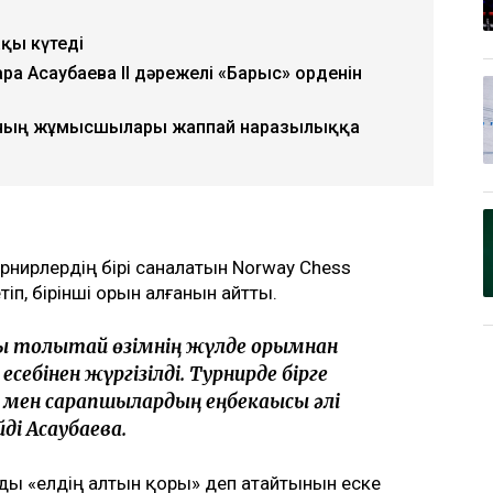
ақы күтеді
ра Асаубаева II дәрежелі «Барыс» орденін
ның жұмысшылары жаппай наразылыққа
рнирлердің бірі саналатын Norway Chess
п, бірінші орын алғанын айтты.
қ толықтай өзімнің жүлде қорымнан
ебінен жүргізілді. Турнирде бірге
мен сарапшылардың еңбекақысы әлі
йді Асаубаева.
ы «елдің алтын қоры» деп атайтынын еске