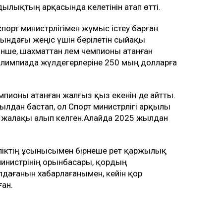
ндылықтың арқасында келетінін атап өтті.
орт министрлігімен жұмыс істеу барған
тындағы жеңіс үшін берілетін сыйақы
інше, шахматтан әлем чемпионы атанған
 Олимпиада жүлдегерлеріне 250 мың долларға
пионы атанған жалғыз қыз екенін де айтты.
ылдан бастап, ол Спорт министрлігі арқылы
е жалақы алып келген.Алайда 2025 жылдан
ліктің ұсынысымен бірнеше рет қаржылық
т министрінің орынбасары, қордың
дағанын хабарлағанымен, кейін қор
ған.