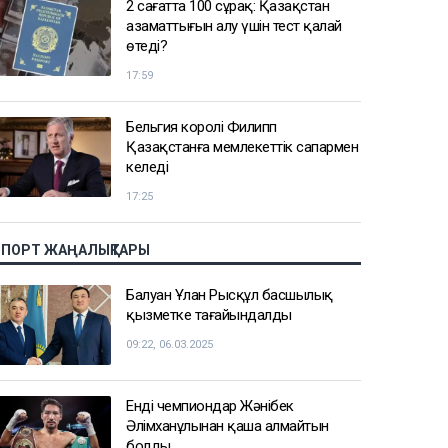
2 сағатта 100 сұрақ: Қазақстан
азаматтығын алу үшін тест қалай
өтеді?
17:59
Бельгия королі Филипп
Қазақстанға мемлекеттік сапармен
келеді
17:25
СПОРТ ЖАҢАЛЫҚТАРЫ
Балуан Ұлан Рысқұл басшылық
қызметке тағайындалды
09:22, 06.03.2025
Енді чемпиондар Жәнібек
Әлімханұлынан қаша алмайтын
болды