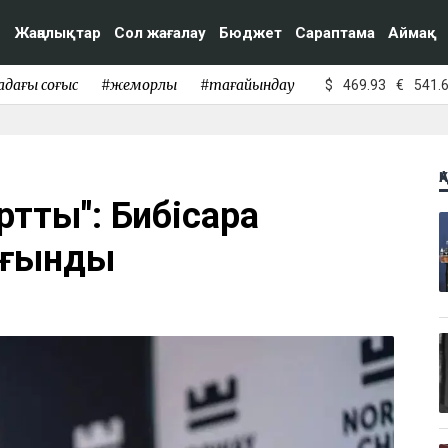
Жаңалықтар
Сол жағалау
Бюджет
Сараптама
Аймақ
адағы соғыс
#жемқорлық
#тағайындау
$
469.93
€
541.
Қ
артты": Бибісара
шағынды