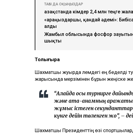
ТАҒЫ ДА ОҚЫҢЫЗДАР
Қазақстанда кімдер 2,4 млн теңге жал
«Қараңыздаршы, қандай әдемі»: Бибіса
алды
Жамбыл облысында фосфор зауыты
шықты
Толығырақ
Шахматшы жуырда әлемдегі ең беделді ту
жарысында мерзімінен бұрын жеңіске жеті
“Алайда осы турнирге дайынды
және ата-анамның қаражаты ес
жұмыс істеген секунданттар 
күнге дейін төленген жоқ”, – де
Шахматшы Президенттің өзі спортшылард