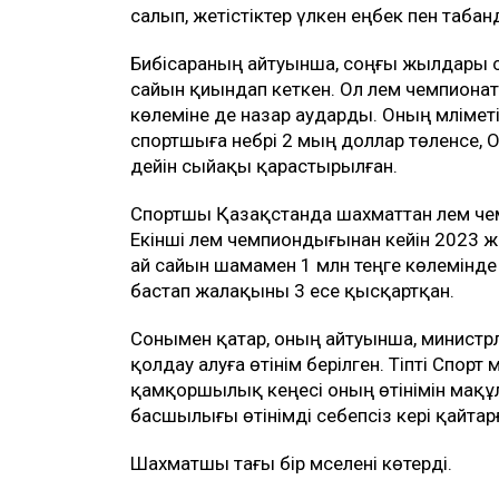
салып, жетістіктер үлкен еңбек пен таба
Бибісараның айтуынша, соңғы жылдары сп
сайын қиындап кеткен. Ол әлем чемпиона
көлеміне де назар аударды. Оның мәлімет
спортшыға небәрі 2 мың доллар төленсе,
дейін сыйақы қарастырылған.
Спортшы Қазақстанда шахматтан әлем чем
Екінші әлем чемпиондығынан кейін 2023 ж
ай сайын шамамен 1 млн теңге көлемінд
бастап жалақыны 3 есе қысқартқан.
Сонымен қатар, оның айтуынша, министр
қолдау алуға өтінім берілген. Тіпті Спор
қамқоршылық кеңесі оның өтінімін мақұл
басшылығы өтінімді себепсіз кері қайтар
Шахматшы тағы бір мәселені көтерді.