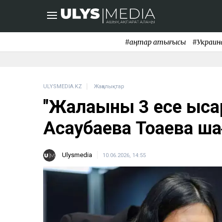
#қаңтар қақтығысы
#Украин
ULYSMEDIA.KZ
Жаңалықтар
"Жалақыны 3 есе қысқ
Асаубаева Тоқаевқа 
Ulysmedia
10.06.2026, 14:55