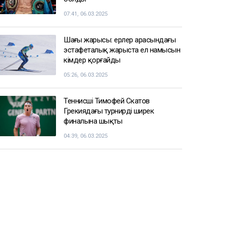
07:41, 06.03.2025
Шаңғы жарысы: ерлер арасындағы
эстафеталық жарыста ел намысын
кімдер қорғайды
05:26, 06.03.2025
Теннисші Тимофей Скатов
Грекиядағы турнирдің ширек
финалына шықты
04:39, 06.03.2025