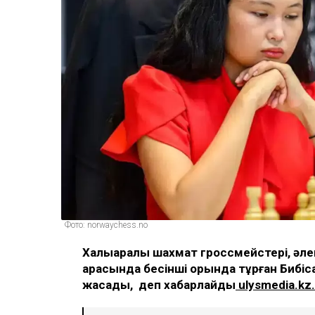
Фото: norwaychess.no
Халықаралық шахмат гроссмейстері, әл
арасында бесінші орында тұрған Бибіс
жасады, деп хабарлайды
ulysmedia.kz.