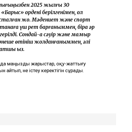
рлығыңызбен 2025 жылғы 30
 «Барыс» ордені берілгенімен, ол
ысталған жоқ. Мәдениет және спорт
танаға үш рет барғаныммен, бірақ әр
рілді. Сондай-ақ сәуір және мамыр
ірнеше өтініш жолданғаныммен, әлі
атшы қыз.
алда маңызды жарыстар, оқу-жаттығу
 айтып, не істеу керектігін сұрады.