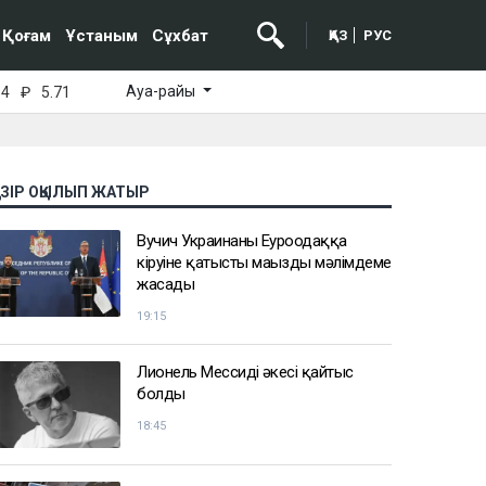
Қоғам
Ұстаным
Сұхбат
ҚАЗ
РУС
Ауа-райы
64
₽
5.71
АЗІР ОҚЫЛЫП ЖАТЫР
Вучич Украинаның Еуроодаққа
кіруіне қатысты маңызды мәлімдеме
жасады
19:15
Лионель Мессидің әкесі қайтыс
болды
18:45