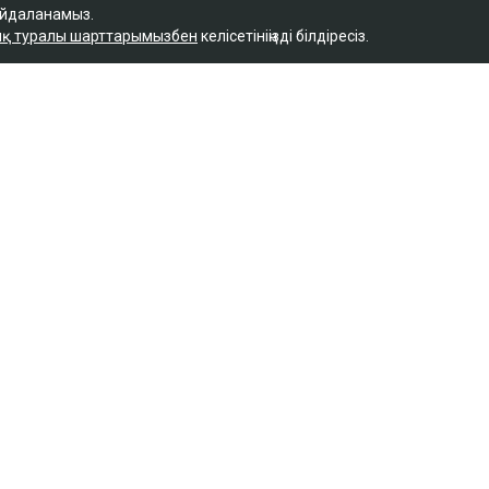
айдаланамыз.
қ туралы шарттарымызбен
келісетініңізді білдіресіз.
Қ
 керек деп
м фельдшердің күйеуі