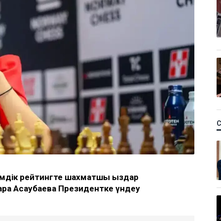
емдік рейтингте шахматшы қыздар
ара Асаубаева Президентке үндеу