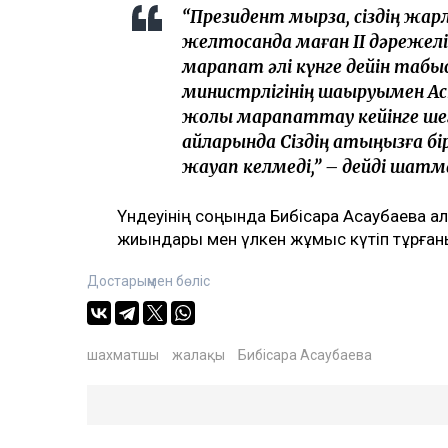
“Президент мырза, сіздің жа
желтоқсанда маған ІІ дәрежелі
марапат әлі күнге дейін таб
министрлігінің шақыруымен Ас
жолы марапаттау кейінге шеге
айларында Сіздің атыңызға б
жауап келмеді,” – дейді шатм
Үндеуінің соңында Бибісара Асаубаева 
жиындары мен үлкен жұмыс күтіп тұрғанын
Достарыңмен бөліс
шахматшы
жалақы
Бибісара Асаубаева