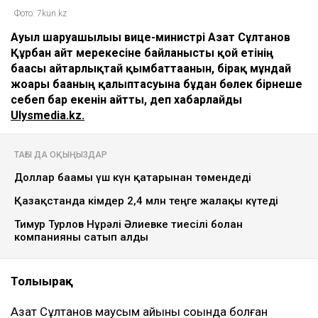
Фото: 7kun.kz
Ауыл шаруашылығы вице-министрі Азат Сұлтанов
Құрбан айт мерекесіне байланысты қой етінің
бағасы айтарлықтай қымбаттағанын, бірақ мұндай
жоғары бағаның қалыптасуына бұдан бөлек бірнеше
себеп бар екенін айтты, деп хабарлайды
Ulysmedia.kz.
ТАҒЫ ДА ОҚЫҢЫЗДАР
Доллар бағамы үш күн қатарынан төмендеді
Қазақстанда кімдер 2,4 млн теңге жалақы күтеді
Тимур Турлов Нұрәлі Әлиевке тиесілі болған
компанияны сатып алды
Толығырақ
Азат Сұлтанов маусым айының соңында болған