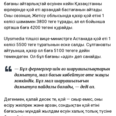
бағаның айтарлықтай өсуінен кейін Қазақстанның
өңірлерінде қой еті арзандай бастағанын айтады.
Оның сөзінше, Жетісу облысында қазір қой етінің 1
келісі шамамен 3800 теңге тұрады, ал ел бойынша
орташа баға 4200 теңгені құрайды.
Ulysmedia тілшісі вице-министрге Астанада қой еті 1
келісі 5500 теңге тұратынын еске салды. Сұлтановтың
айтуынша, қазір ол баға 5100 теңгеге дейін
төмендеген. Ол бұл бағаны «әділ» деп санайды.
— Бұл фермерлер үшін өз шаруашылықтарын
дамытуға, мал басын көбейтуге өте жақсы
мүмкіндік. Бұл мал шаруашылығын
дамытуға пайдалы болады, — деді ол.
Дегенмен, қалай десек те, қой — сиыр емес, оны
өсіру жеңілірек және арзан, сондықтан қой етінің
бағасының мұндай жылдам өсуін халық толық түсіне