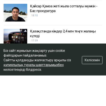
Қайсар Қамза жеті жылға сотталуы мүмкін -
Бас прокуратура
18:10
Қазақстанда кімдер 2,4 млн теңге жалақы
күтеді
17:59
Біз сайт жұмысын жақсарту үшін cookie
файлдарын пайдаланамыз.
Тимур Турлов Нұрәлі Әлиевке тиесілі болған
Келісемін
Сайтты қолдануды жалғастыру арқылы сіз
компанияны сатып алды
құпиялылық туралы шарттарымызбен
17:20
келісетініңізді білдіресіз.
ULYSMEDIA.KZ
Жаңалықтар
100 жылқы дауына байланысты
сотталған ақтөбелік жылқышыға