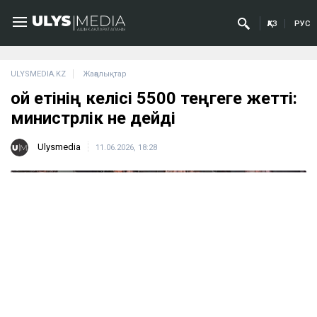
ҚАЗ
РУС
ULYSMEDIA.KZ
Жаңалықтар
Қой етінің келісі 5500 теңгеге жетті:
министрлік не дейді
Ulysmedia
11.06.2026, 18:28