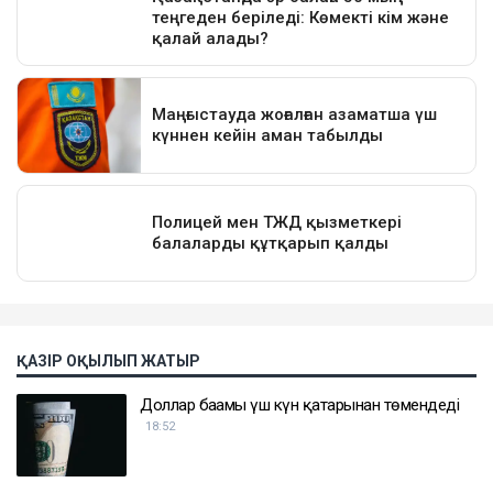
ҚАЗІР ОҚЫЛЫП ЖАТЫР
Доллар бағамы үш күн қатарынан төмендеді
18:52