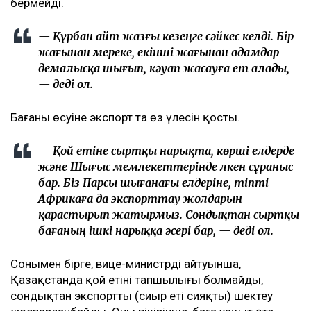
бермейді.
— Құрбан айт жазғы кезеңге сәйкес келді. Бір
жағынан мереке, екінші жағынан адамдар
демалысқа шығып, кәуап жасауға ет алады,
— деді ол.
Бағаның өсуіне экспорт та өз үлесін қосты.
— Қой етіне сыртқы нарықта, көрші елдерде
және Шығыс мемлекеттерінде үлкен сұраныс
бар. Біз Парсы шығанағы елдеріне, тіпті
Африкаға да экспорттау жолдарын
қарастырып жатырмыз. Сондықтан сыртқы
бағаның ішкі нарыққа әсері бар, — деді ол.
Сонымен бірге, вице-министрдің айтуынша,
Қазақстанда қой етінің тапшылығы болмайды,
сондықтан экспортты (сиыр еті сияқты) шектеу