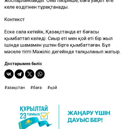
жоспарланбайды. Оның пікірінше, баға уақыт өте
келе өздігінен тұрақтанады.
Контекст
Еске сала кетейік, Қазақстанда ет бағасы
қымбаттап келеді. Сиыр еті мен қой еті бір жыл
ішінде шамамен үштен бірге қымбаттаған. Бұл
мәселе тіпті Мәжіліс деңгейінде талқыланып жатыр.
Достарыңмен бөліс
Қазақстан
баға
қой