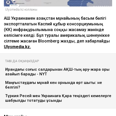
Ulysmedia.kz коллажы
АҚШ Украинамен Қазақстан мұнайының басым бөлігі
экспортталатын Каспий құбыр консорциумының
(КҚК) инфрақұрылымына соққы жасамау жөнінде
келісімге келді. Бұл туралы америкалық шенеунікке
сілтеме жасаған Bloomberg жазды, деп хабарлайды
Ulysmedia.kz.
ТАҒЫ ДА ОҚЫҢЫЗДАР
Ирандағы соғыс салдарынан АҚШ-тың қару-жарақ қоры
азайып барады - NYT
Маңғыстаудағы мұнай кен орнында өрт шықты: не
белгілі?
Түркия Ресей мен Украинаға Қара теңіздегі кемелерге
шабуылды тоқтатуды ұсынды