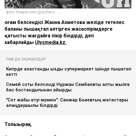
фото: threads.com/@ziizhans
Қоғам белсендісі Жанна Ахметова желіде тетелес
баланы пышақтап өлтірген жасөспірімдерге
қатысты жағдайға пікір білдірді, деп
хабарлайды
Ulysmedia.kz.
ТАҒЫ ДА ОҚЫҢЫЗДАР
Кипрде қазақстандық қызды супермаркет ішінде пышақтап
кетті
Семей соты белсенді Нұржан Сембаевты алты жылға
бас бостандығынан айырды
"Сот жабық өтуі мүмкін": Санжар Боқаевтың жақтастары
алаңдаушылық білдірді
Толығырақ