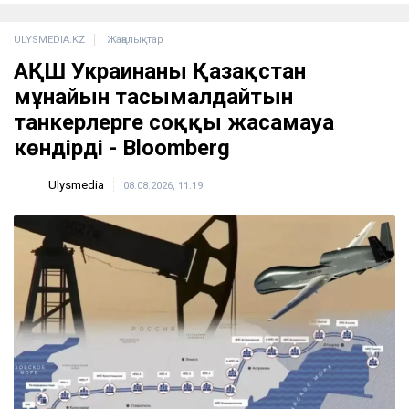
ULYSMEDIA.KZ
Жаңалықтар
АҚШ Украинаны Қазақстан
мұнайын тасымалдайтын
танкерлерге соққы жасамауға
көндірді - Bloomberg
Ulysmedia
08.08.2026, 11:19