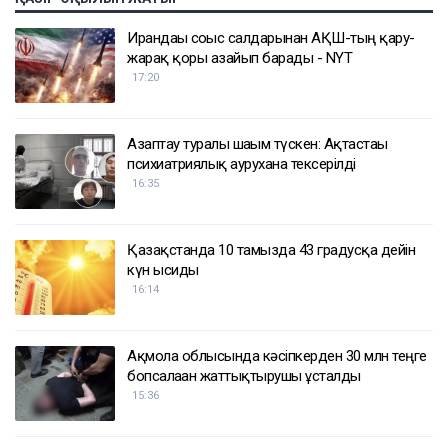
Ирандағы соғыс салдарынан АҚШ-тың қару-
жарақ қоры азайып барады - NYT
17:20
Азаптау туралы шағым түскен: Ақтастағы
психиатриялық аурухана тексерілді
16:35
Қазақстанда 10 тамызда 43 градусқа дейін
күн ысиды
16:14
Ақмола облысында кәсіпкерден 30 млн теңге
бопсалаған жаттықтырушы ұсталды
15:36