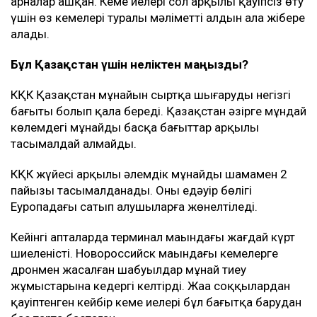
арналар ашқан. Кеме иелері сол арқылы қауіпсіз өту
үшін өз кемелері туралы мәліметті алдын ала жібере
алады.
Бұл Қазақстан үшін неліктен маңызды?
КҚК Қазақстан мұнайын сыртқа шығарудың негізгі
бағыты болып қала береді. Қазақстан әзірге мұндай
көлемдегі мұнайды басқа бағыттар арқылы
тасымалдай алмайды.
КҚК жүйесі арқылы әлемдік мұнайдың шамамен 2
пайызы тасымалданады. Оның едәуір бөлігі
Еуропадағы сатып алушыларға жөнелтіледі.
Кейінгі апталарда терминал маңындағы жағдай күрт
шиеленісті. Новороссийск маңындағы кемелерге
дронмен жасалған шабуылдар мұнай тиеу
жұмыстарына кедергі келтірді. Жаңа соққылардан
қауіптенген кейбір кеме иелері бұл бағытқа барудан