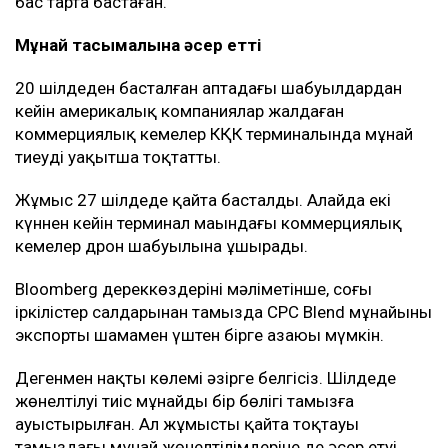
бас тарта бастаған.
Мұнай тасымалына әсер етті
20 шілдеден басталған аптадағы шабуылдардан
кейін америкалық компаниялар жалдаған
коммерциялық кемелер КҚК терминалында мұнай
тиеуді уақытша тоқтатты.
Жұмыс 27 шілдеде қайта басталды. Алайда екі
күннен кейін терминал маңындағы коммерциялық
кемелер дрон шабуылына ұшырады.
Bloomberg дереккөздерінің мәліметінше, соңғы
іркілістер салдарынан тамызда CPC Blend мұнайының
экспорты шамамен үштен бірге азаюы мүмкін.
Дегенмен нақты көлемі әзірге белгісіз. Шілдеде
жөнелтілуі тиіс мұнайдың бір бөлігі тамызға
ауыстырылған. Ал жұмыстың қайта тоқтауы
тамыздағы мұнай жөнелтілімдеріне де әсер етуі