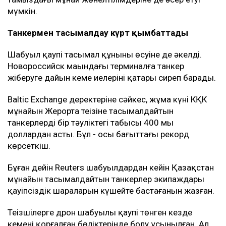
мүмкін.
Танкермен тасымалдау күрт қымбаттады
Шабуыл қаупі тасымал құнының өсуіне де әкелді.
Новороссийск маңындағы терминалға танкер
жіберуге дайын кеме иелерінің қатары сиреп барады.
Baltic Exchange деректеріне сәйкес, жұма күні КҚК
мұнайын Жерорта теңізіне тасымалдайтын
танкерлердің бір тәуліктегі табысы 400 мың
доллардан асты. Бұл - осы бағыттағы рекорд
көрсеткіш.
Бұған дейін Reuters шабуылдардан кейін Қазақстан
мұнайын тасымалдайтын танкерлер экипаждары
қауіпсіздік шараларын күшейте бастағанын жазған.
Теңізшілерге дрон шабуылы қаупі төнген кезде
кеменің қорғалған бөліктерінде болу ұсынылған. Ал