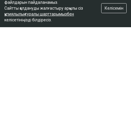
файлдарын пайдаланамыз.
Келісемін
Сайтты қолдануды жалғастыру арқылы сіз
құпиялылық туралы шарттарымызбен
келісетініңізді білдіресіз.
ҚАЗІР ОҚЫЛЫП ЖАТЫР
Ирандағы соғыс салдарынан АҚШ-тың қару-
жарақ қоры азайып барады - NYT
17:20