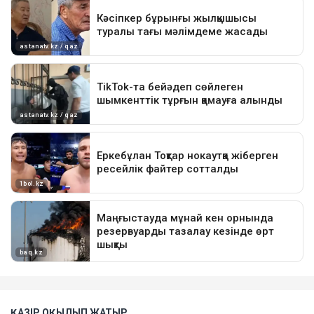
ҚАЗІР ОҚЫЛЫП ЖАТЫР