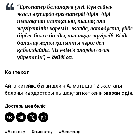
“Ересектер балаларға үлгі. Күн сайын
жаңалықтарда ересектердің бірін-бірі
пышақтап жатқанын, пышақ ала
жүгіретінін көреміз. Жолда, автобуста, үйде
бірдеңе болса болды, пышаққа жүгіреді. Біздің
балалар мұны қалыпты нәрсе деп
қабылдайды. Біз өзіміз оларды соған
үйреттік”, – дейді ол.
Контекст
Айта кетейік, бұған дейін Алматыда 12 жастағы
баланы құрдастары пышақтап кеткенін
жазған едік
.
Достарыңмен бөліс
балалар
пышақтау
белсенді