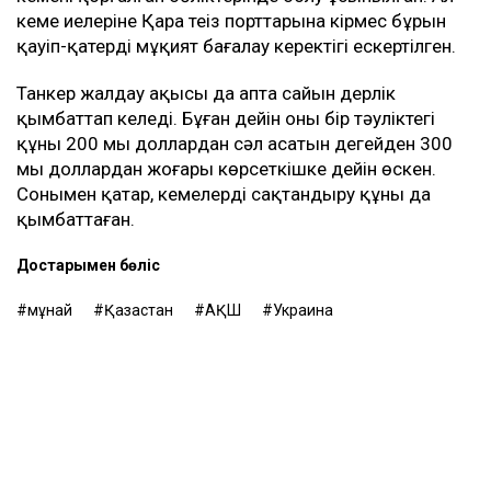
кеме иелеріне Қара теңіз порттарына кірмес бұрын
қауіп-қатерді мұқият бағалау керектігі ескертілген.
Танкер жалдау ақысы да апта сайын дерлік
қымбаттап келеді. Бұған дейін оның бір тәуліктегі
құны 200 мың доллардан сәл асатын деңгейден 300
мың доллардан жоғары көрсеткішке дейін өскен.
Сонымен қатар, кемелерді сақтандыру құны да
қымбаттаған.
Достарыңмен бөліс
мұнай
Қазақстан
АҚШ
Украина