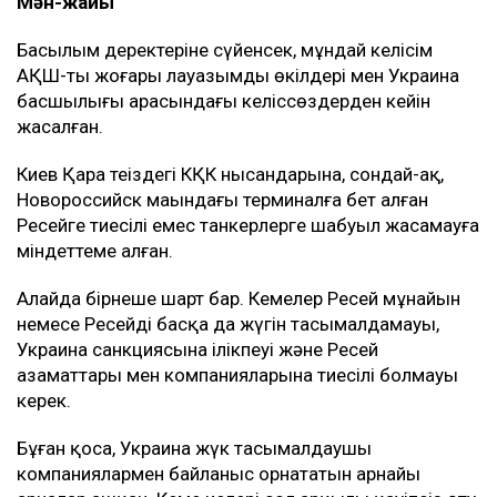
Мән-жайы
Басылым деректеріне сүйенсек, мұндай келісім
АҚШ-тың жоғары лауазымды өкілдері мен Украина
басшылығы арасындағы келіссөздерден кейін
жасалған.
Киев Қара теңіздегі КҚК нысандарына, сондай-ақ,
Новороссийск маңындағы терминалға бет алған
Ресейге тиесілі емес танкерлерге шабуыл жасамауға
міндеттеме алған.
Алайда бірнеше шарт бар. Кемелер Ресей мұнайын
немесе Ресейдің басқа да жүгін тасымалдамауы,
Украина санкциясына ілікпеуі және Ресей
азаматтары мен компанияларына тиесілі болмауы
керек.
Бұған қоса, Украина жүк тасымалдаушы
компаниялармен байланыс орнататын арнайы