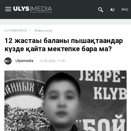
ҚАЗ
РУС
ULYSMEDIA.KZ
Жаңалықтар
12 жастағы баланы пышақтағандар
күзде қайта мектепке бара ма?
Ulysmedia
12.06.2026, 11:05