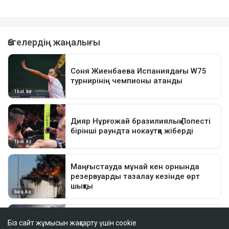
Біз сайт жұмысын жақсарту үшін cookie