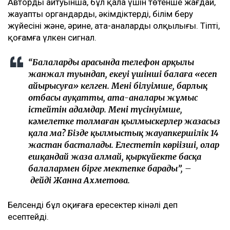
Автордың айтуынша, бұл қала үшін төтенше жағдай,
жауапты органдардың, әкімдіктердің, білім беру
жүйесінің және, әрине, ата-аналардың олқылығы. Тіпті,
қоғамға үлкен сигнал.
“Балалардың арасында телефон арқылы
жанжал туындап, екеуі үшінші балаға «есеп
айырысуға» келген. Менің білуімше, барлық
отбасы ауқатты, ата-аналары жұмыс
істейтін адамдар. Менің түсінуімше,
кәмелетке толмаған қылмыскерлер жазасыз
қала ма? Бізде қылмыстық жауапкершілік 14
жастан басталады. Елестетіп көріңізші, олар
ешқандай жаза алмай, қыркүйекте басқа
балалармен бірге мектепке барады”, –
дейді Жанна Ахметова.
Белсенді бұл оқиғаға ересектер кінәлі деп
есептейді.