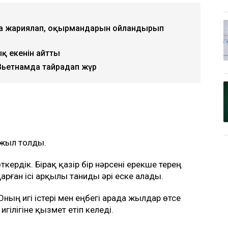
зба жариялап, оқырмандарын ойландырып
ық екенін айтты
Вьетнамда тайраңдап жүр
 жыл толды.
ткердік. Бірақ қазір бір нәрсені ерекше терең
қарған ісі арқылы таниды әрі еске алады.
Оның игі істері мен еңбегі арада жылдар өтсе
гілігіне қызмет етіп келеді.