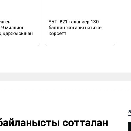
Қ
айланысты сотталған