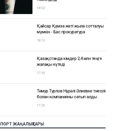
18:52
Қайсар Қамза жеті жылға сотталуы
мүмкін - Бас прокуратура
18:10
Қазақстанда кімдер 2,4 млн теңге
жалақы күтеді
17:59
Тимур Турлов Нұрәлі Әлиевке тиесілі
болған компанияны сатып алды
17:20
СПОРТ ЖАҢАЛЫҚТАРЫ