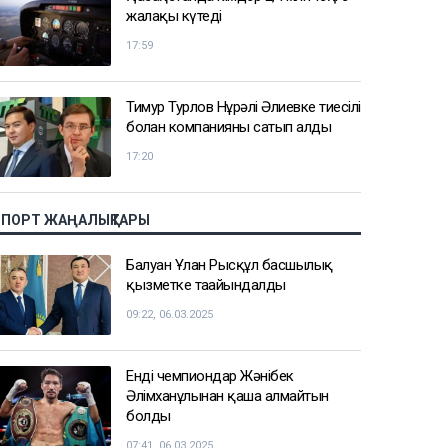
жалақы күтеді
17:59
Тимур Турлов Нұрәлі Әлиевке тиесілі
болған компанияны сатып алды
17:20
СПОРТ ЖАҢАЛЫҚТАРЫ
Балуан Ұлан Рысқұл басшылық
қызметке тағайындалды
09:22, 06.03.2025
Енді чемпиондар Жәнібек
Әлімханұлынан қаша алмайтын
болды
07:41, 06.03.2025