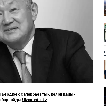
і Бердібек Сапарбаевтың келіні қайын
хабарлайды
Ulysmedia.kz
.