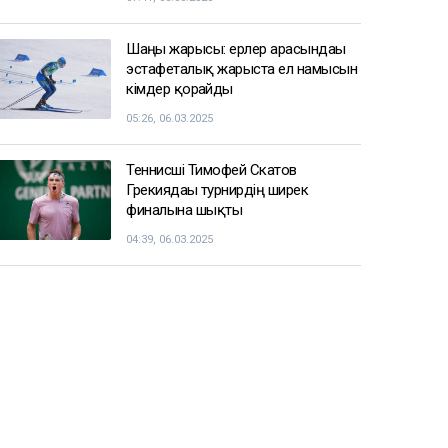
Шаңғы жарысы: ерлер арасындағы
эстафеталық жарыста ел намысын
кімдер қорғайды
05:26, 06.03.2025
Теннисші Тимофей Скатов
Грекиядағы турнирдің ширек
финалына шықты
04:39, 06.03.2025