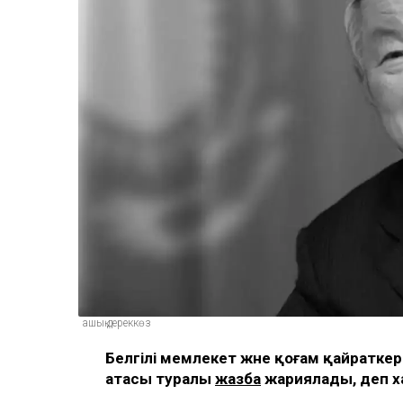
ашық дереккөз
Белгілі мемлекет және қоғам қайраткер
атасы туралы
жазба
жариялады, деп 