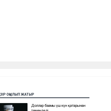
АЗІР ОҚЫЛЫП ЖАТЫР
Доллар бағамы үш күн қатарынан
төмендеді