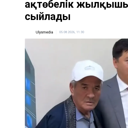
ақтөбелік жылқышығ
сыйлады
Ulysmedia
05.08.2026, 11:30