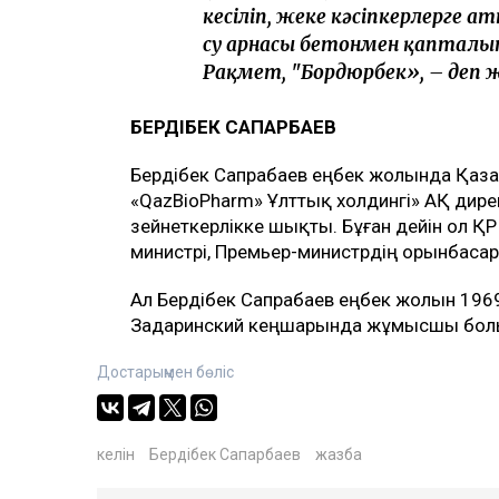
кесіліп, жеке кәсіпкерлерге ат
су арнасы бетонмен қапталып,
Рақмет, "Бордюрбек», – деп
БЕРДІБЕК САПАРБАЕВ
Бердібек Сапрабаев еңбек жолында Қаз
«QazBioPharm» Ұлттық холдингі» АҚ дире
зейнеткерлікке шықты. Бұған дейін ол ҚР
министрі, Премьер-министрдің орынбасар
Ал Бердібек Сапрабаев еңбек жолын 1
Задаринский кеңшарында жұмысшы бол
Достарыңмен бөліс
келін
Бердібек Сапарбаев
жазба