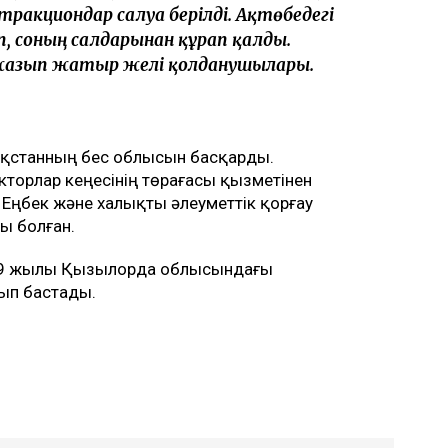
тракциондар салуға берілді. Ақтөбедегі
 соның салдарынан құрғап қалды.
 жазып жатыр желі қолданушылары.
ақстанның бес облысын басқарды.
кторлар кеңесінің төрағасы қызметінен
 Еңбек және халықты әлеуметтік қорғау
ы болған.
969 жылы Қызылорда облысындағы
ып бастады.