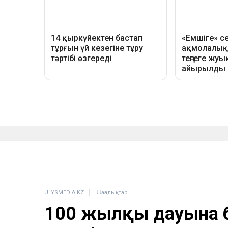
ULYSMEDIA.KZ
Жаңалықтар
100 жылқы дауына б