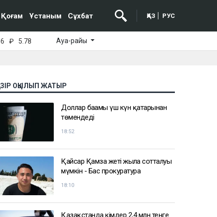
Қоғам
Ұстаным
Сұхбат
ҚАЗ
РУС
Ауа-райы
16
₽
5.78
АЗІР ОҚЫЛЫП ЖАТЫР
Доллар бағамы үш күн қатарынан
төмендеді
18:52
Қайсар Қамза жеті жылға сотталуы
мүмкін - Бас прокуратура
18:10
Қазақстанда кімдер 2,4 млн теңге