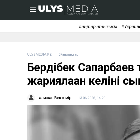
#қаңтар қақтығысы
#Украин
ULYSMEDIA.KZ
Жаңалықтар
Бердібек Сапарбаев
жариялаған келіні 
Қалижан Бектемір
13.06.2026, 14:20