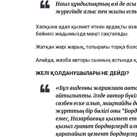
Нағыз құндылықтың өзі де осы
жүрегінде алғыс пен жылы ест
Халқына адал қызмет еткен ардақты аза
бейнесі жадымызда мәңгі сақталады.
Жатқан жері жарық, топырағы торқа болсы
Алайда, жазба авторы сынның астында 
ЖЕЛІ ҚОЛДАНУШЫЛАРЫ НЕ ДЕЙДІ?
«Бұл видеоны жариялаған автор
айтылыпты. Әлде автор бүкіл
сөзбен еске алып, мақтайды д
жұрттың бір бөлігі оны "Борд
емес, Назарбаевқа қызмет етт
қызыл гранит бордюрлерді а
қарапайым цемент бордюрлер