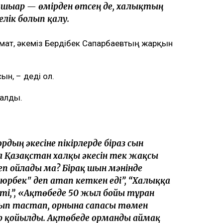
 шығар — өмірден өтсең де, халықтың
елік болып қалу.
мат, әкеміз Бердібек Сапарбаевтың жарқын
н, – деді ол.
қалды.
дың әкесіне пікірлерде біраз сын
 Қазақстан халқы әкесін тек жақсы
еп ойлады ма? Бірақ шын мәнінде
юрбек" деп атап кеткен еді”, “Халыққа
і,”, «Ақтөбеде 50 жыл бойы тұрған
лып тастап, орнына сапасы төмен
 қойылды. Ақтөбеде орманды аймақ