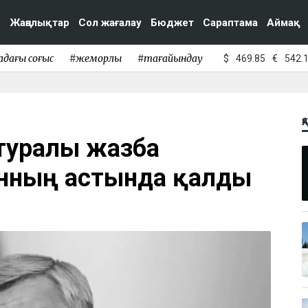
Жаңалықтар
Сол жағалау
Бюджет
Сараптама
Аймақ
адағы соғыс
#жемқорлық
#тағайындау
$
469.85
€
542.
Қ
 туралы жазба
сынның астында қалды