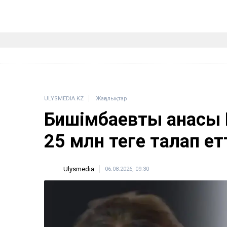
ULYSMEDIA.KZ
Жаңалықтар
Бишімбаевтың анасы
25 млн теңге талап ет
Ulysmedia
06.08.2026, 09:30