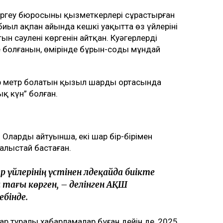
ргеу бюросының қызметкерлері сұрастырған
 биыл ақпан айында кешкі уақытта өз үйлерінің
 сәулені көргенін айтқан. Куәгерлердің
е болғанын, өмірінде бұрын-соңды мұндай
ір метр болатын қызыл шардың ортасында
қ күн” болған.
Олардың айтуынша, екі шар бір-бірімен
 алыстай бастаған.
р үйлерінің үстінен әлдеқайда биікте
тағы көрген, – делінген АҚШ
бінде.
ар туралы хабарламалар бұған дейін де, 2025