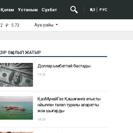
Қоғам
Ұстаным
Сұхбат
ҚАЗ
РУС
Ауа-райы
52
₽
5.73
АЗІР ОҚЫЛЫП ЖАТЫР
Доллар қымбаттай бастады
19:35
ҚазМұнайГаз Қашағанға қатысты
қойылған талап туралы ақпаратты
жоққа шығарды
18:20