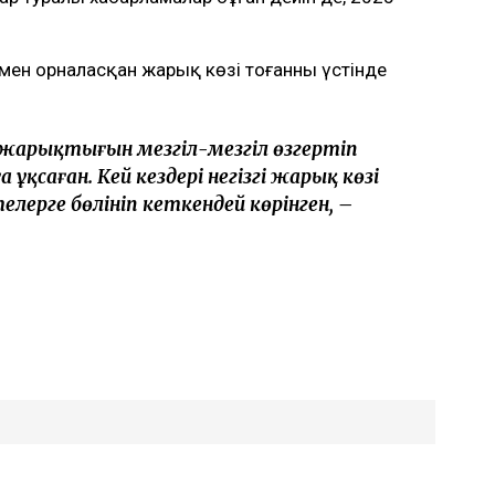
ен орналасқан жарық көзі тоғанның үстінде
 жарықтығын мезгіл-мезгіл өзгертіп
ұқсаған. Кей кездері негізгі жарық көзі
лерге бөлініп кеткендей көрінген, –