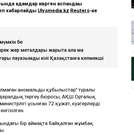
ында адамдар көрген аспандағы
деп хабарлайды
Ulysmedia.kz
Reuters
-ке
 мүмкін бе
рек жер металдары жарыта ала ма
ғары лауазымды өкілі Қазақстанға келмекші
алмаған аномальды құбылыстар" туралы
едералдық тергеу бюросы, АҚШ Орталық
нистрлігі ұсынған 72 құжат, куәгерлердің
енгізілген.
сындағы бір аймақта байқалған жұмбақ
ы.