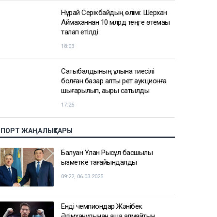
Нұрай Серікбайдың өлімі: Шерхан
Аймаханнан 10 млрд теңге өтемақы
талап етілді
18:03
Сатыбалдының ұлына тиесілі
болған базар алты рет аукционға
шығарылып, ақыры сатылды
17:25
СПОРТ ЖАҢАЛЫҚТАРЫ
Балуан Ұлан Рысқұл басшылық
қызметке тағайындалды
09:22, 06.03.2025
Енді чемпиондар Жәнібек
Әлімханұлынан қаша алмайтын