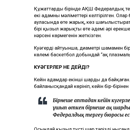
Құжаттардың бірінде АҚШ Федералдық те
екі адамның мәліметтері келтірілген. Олар
ауласында өте жарық, көз шағылыстыратын
бірі қызыл жарықтың өте әдемі әрі ерекш
нәрсені көрмегенін жеткізген.
Куәгердің айтуынша, диаметрі шамамен б
көлемі баскетбол добындай “ақ плазмалы
КУӘГЕРЛЕР НЕ ДЕЙДІ?
Кейін адамдар екінші шарды да байқаған. 
байланысқандай көрініп, кейін бір-бірінен
Бірнеше аптадан кейін куәгерле
ұшып өткен бірнеше ақ шарды 
Федералдық тергеу бюросы есе
Осындай қызыл түсті шар тәрізді нысанд