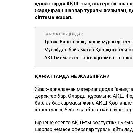
құжаттарда АҚШ-тың солтүстік-шығыс
жарқыраған шарлар туралы жазылған, 
сілтеме жасап.
ТАҒЫ ДА ОҚЫҢЫЗДАР
Трамп Вэнсті өзінің саяси мұрагері етуі
Мұнайдан байымаған Қазақстанды си
АҚШ мемлекеттік департаментінің жо
ҚҰЖАТТАРДА НЕ ЖАЗЫЛҒАН?
Жаңа жарияланған материалдарда "анықт
деректер бар. Олардың құрамына АҚШ Ф
барлау басқармасы және АҚШ Қорғаныс ми
көрсетулері, бейнежазбалар мен суреттер 
Бірнеше есепте АҚШ-тың солтүстік-шығы
шарлар немесе сфералар туралы айтылад