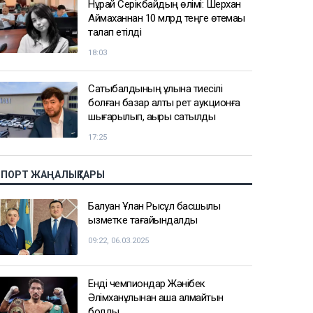
Нұрай Серікбайдың өлімі: Шерхан
Аймаханнан 10 млрд теңге өтемақы
талап етілді
18:03
Сатыбалдының ұлына тиесілі
болған базар алты рет аукционға
шығарылып, ақыры сатылды
17:25
СПОРТ ЖАҢАЛЫҚТАРЫ
Балуан Ұлан Рысқұл басшылық
қызметке тағайындалды
09:22, 06.03.2025
Енді чемпиондар Жәнібек
Әлімханұлынан қаша алмайтын
болды