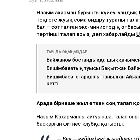
Ulysmedia коллажы
Назым Қахарман бұрынғы күйеуі Қуанды
теңгеге жуық сома өндіру туралы тала
бұл – сотталған экс-министрдің отбасы
төртінші талап арыз, деп хабарлайды
U
ТАҒЫ ДА ОҚЫҢЫЗДАР
Байжанов бостандыққа шыққанымен
Бишімбаевтың туысы Бақытжан Бай
Бишімбаев ісі арқылы танылған Айжа
кетті
Арада бірнеше жыл өткен соң талап 
Назым Қахарманның айтуынша, талап оның 
басқарған фитнес-клубқа қатысты.
– Бұл – кейінгі екі жылдағы