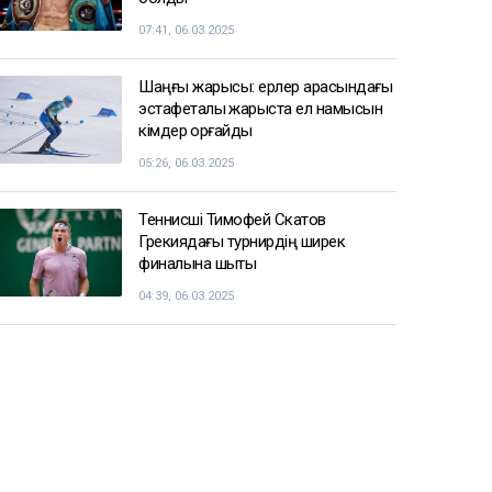
07:41, 06.03.2025
Шаңғы жарысы: ерлер арасындағы
эстафеталық жарыста ел намысын
кімдер қорғайды
05:26, 06.03.2025
Теннисші Тимофей Скатов
Грекиядағы турнирдің ширек
финалына шықты
04:39, 06.03.2025