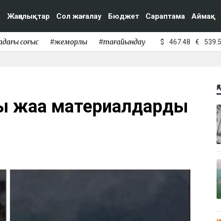
Жаңалықтар
Сол жағалау
Бюджет
Сараптама
Аймақ
адағы соғыс
#жемқорлық
#тағайындау
$
467.48
€
539.
Қ
ы жаңа материалдарды