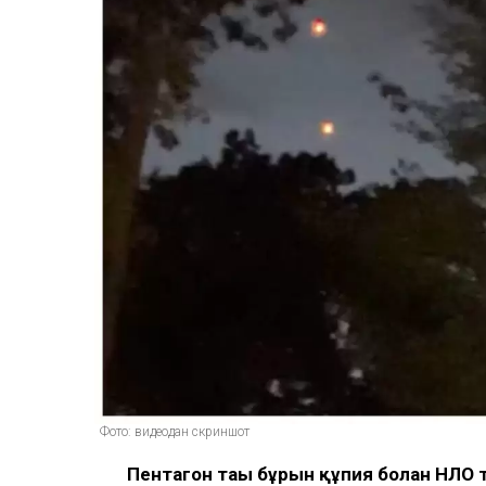
Фото: видеодан скриншот
Пентагон тағы бұрын құпия болған НЛ