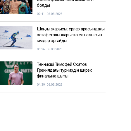
болды
07:41, 06.03.2025
Шаңғы жарысы: ерлер арасындағы
эстафеталық жарыста ел намысын
кімдер қорғайды
05:26, 06.03.2025
Теннисші Тимофей Скатов
Грекиядағы турнирдің ширек
финалына шықты
04:39, 06.03.2025