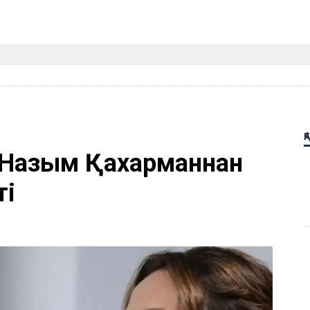
Қ
 Назым Қахарманнан
ті