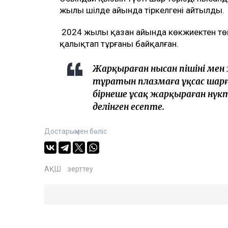
жылы шілде айында тіркелгені айтылды.
2024 жылы қазан айында көкжиектен төм
қалықтап тұрғаны байқалған.
Жарқыраған нысан пішіні мен
тұратын плазмаға ұқсас шарға 
бірнеше ұсақ жарқыраған нүкте
делінген есепте.
Достарыңмен бөліс
АҚШ
зерттеу