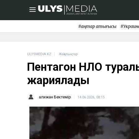
#қаңтар қақтығысы
#Украин
ULYSMEDIA.KZ
Жаңалықтар
Пентагон НЛО турал
жариялады
Қалижан Бектемір
14.06.2026, 08:15