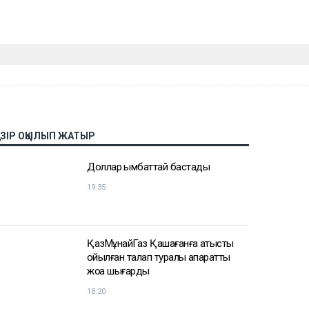
АЗІР ОҚЫЛЫП ЖАТЫР
Доллар қымбаттай бастады
19:35
ҚазМұнайГаз Қашағанға қатысты
қойылған талап туралы ақпаратты
жоққа шығарды
18:20