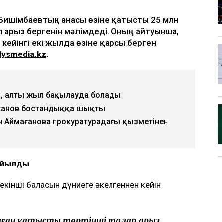
қ Бишімбаевтың анасы өзіне қатысты 25 млн
п арыз бергенін мәлімдеді. Оның айтуынша,
 кейінгі екі жылда өзіне қарсы берген
lysmedia.kz
.
, алты жыл бақылауда болады
жанов бостандыққа шықты
н Аймағанова прокуратурадағы қызметінен
қойылды
екінші баласын дүниеге әкелгеннен кейін
 маған қатысты төртінші талап арыз,