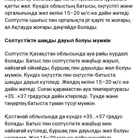
қатты жел. Күндіз облыстың батысы, оңтүстігі және
орталығында жел екпіні 15–20 м/с-ке дейін жетеді.
Солтүстік-шығыс пен орталықта өрт қаупі өте жоғары,
ал Ақтауда жоғары деңгейде болады.
Солтүстікте шаңды дауыл болуы мүмкін
Солтүстік Қазақстан облысында ауа райы күрделі
болады. Батыс пен солтүстікте жаңбыр жауып,
найзағай ойнайды, бұршақ пен дауылды жел болуы
мүмкін. Күндіз оңтүстік пен оңтүстік-батыста
шаңды дауыл күтіледі. Желдің екпіні 15–20 м/с-ке
дейін жетеді. Соған қарамастан ауа температурасы
+35…+37 градусқа дейін көтеріледі. Түнде және
таңертең батыста тұман түсуі мүмкін.
Қостанай облысында да күндіз +35…+37 градус
болады. Батыс пен солтүстікте жаңбыр мен
найзағай күтіледі, бұршақ пен дауылды жел болуы
ықтимал. Жел 15–20 м/с-ке дейін күшейеді.