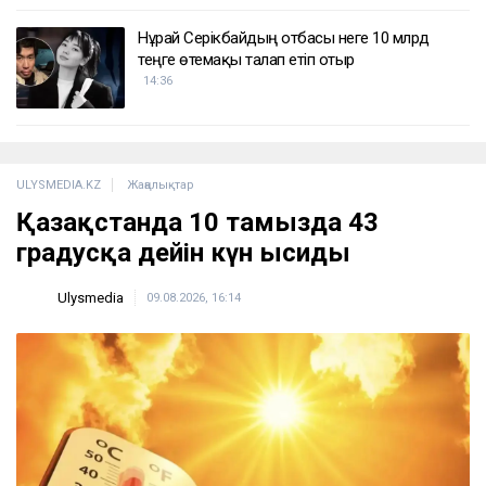
Нұрай Серікбайдың отбасы неге 10 млрд
теңге өтемақы талап етіп отыр
14:36
ULYSMEDIA.KZ
Жаңалықтар
Қазақстанда 10 тамызда 43
градусқа дейін күн ысиды
Ulysmedia
09.08.2026, 16:14