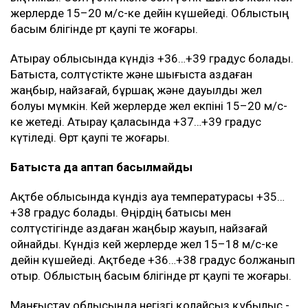
жерлерде 15–20 м/с-ке дейін күшейеді. Облыстың
басым бөлігінде өрт қаупі өте жоғары.
Атырау облысында күндіз +36…+39 градус болады.
Батыста, солтүстікте және шығыста аздаған
жаңбыр, найзағай, бұршақ және дауылды жел
болуы мүмкін. Кей жерлерде жел екпіні 15–20 м/с-
ке жетеді. Атырау қаласында +37…+39 градус
күтіледі. Өрт қаупі өте жоғары.
Батыста да аптап басылмайды
Ақтөбе облысында күндіз ауа температурасы +35…
+38 градус болады. Өңірдің батысы мен
солтүстігінде аздаған жаңбыр жауып, найзағай
ойнайды. Күндіз кей жерлерде жел 15–18 м/с-ке
дейін күшейеді. Ақтөбеде +36…+38 градус болжанып
отыр. Облыстың басым бөлігінде өрт қаупі өте жоғары.
Маңғыстау облысында негізгі қолайсыз құбылыс -