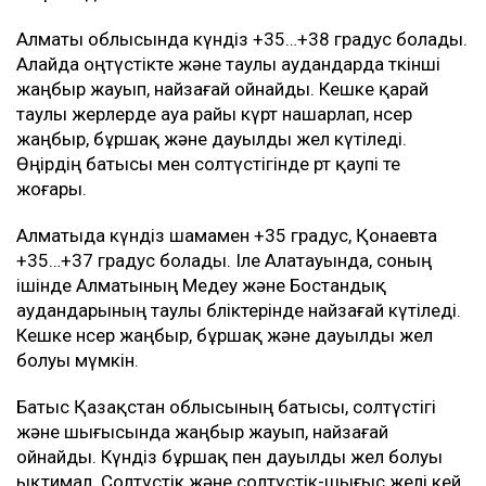
Алматы облысында күндіз +35…+38 градус болады.
Алайда оңтүстікте және таулы аудандарда өткінші
жаңбыр жауып, найзағай ойнайды. Кешке қарай
таулы жерлерде ауа райы күрт нашарлап, нөсер
жаңбыр, бұршақ және дауылды жел күтіледі.
Өңірдің батысы мен солтүстігінде өрт қаупі өте
жоғары.
Алматыда күндіз шамамен +35 градус, Қонаевта
+35…+37 градус болады. Іле Алатауында, соның
ішінде Алматының Медеу және Бостандық
аудандарының таулы бөліктерінде найзағай күтіледі.
Кешке нөсер жаңбыр, бұршақ және дауылды жел
болуы мүмкін.
Батыс Қазақстан облысының батысы, солтүстігі
және шығысында жаңбыр жауып, найзағай
ойнайды. Күндіз бұршақ пен дауылды жел болуы
ықтимал. Солтүстік және солтүстік-шығыс желі кей