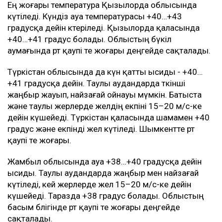
Ең жоғары температура Қызылорда облысында
күтіледі. Күндіз ауа температурасы +40…+43
градусқа дейін көтеріледі. Қызылорда қаласында
+40…+41 градус болады. Облыстың бүкіл
аумағында өрт қаупі өте жоғары деңгейде сақталады.
Түркістан облысында да күн қатты ысиды - +40…
+41 градусқа дейін. Таулы аудандарда өткінші
жаңбыр жауып, найзағай ойнауы мүмкін. Батыста
және таулы жерлерде желдің екпіні 15–20 м/с-ке
дейін күшейеді. Түркістан қаласында шамамен +40
градус және екпінді жел күтіледі. Шымкентте өрт
қаупі өте жоғары.
Жамбыл облысында ауа +38…+40 градусқа дейін
ысиды. Таулы аудандарда жаңбыр мен найзағай
күтіледі, кей жерлерде жел 15–20 м/с-ке дейін
күшейеді. Таразда +38 градус болады. Облыстың
басым бөлігінде өрт қаупі өте жоғары деңгейде
сақталады.