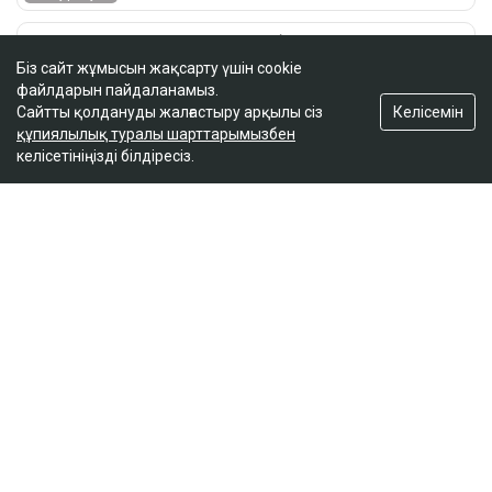
Біз сайт жұмысын жақсарту үшін cookie
файлдарын пайдаланамыз.
Келісемін
Сайтты қолдануды жалғастыру арқылы сіз
құпиялылық туралы шарттарымызбен
келісетініңізді білдіресіз.
ҚАЗІР ОҚЫЛЫП ЖАТЫР
Қазақстан құрамасының сегіз мүшесі де IOAI
2026 олимпиадасында медальға ие болды