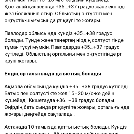
Қостанай қаласында +35…+37 градус және екпінді
жел болжанып отыр. Облыстың оңтүстігі мен
оңтүстік-шығысында өрт қаупі өте жоғары.
Павлодар облысында күндіз +35…+38 градус
болады. Түнде және таңертең өңірдің солтүстігінде
тұман түсуі мүмкін. Павлодарда +35…+37 градус
күтіледі. Облыстың орталығы мен оңтүстігінде өрт
қаупі жоғары.
Елдің орталығында да ыстық болады
Ақмола облысында күндіз +35…+38 градус күтіледі.
Батыс пен солтүстікте жел 15–20 м/с-ке дейін
күшейеді. Көкшетауда +36…+38 градус болады.
Өңірдің батысында өрт қаупі өте жоғары, орталығында
жоғары деңгейде сақталады.
Астанада 10 тамызда қатты ыстық болады. Күндіз
ауа температурасы +35 градусқа дейін көтеріледі.