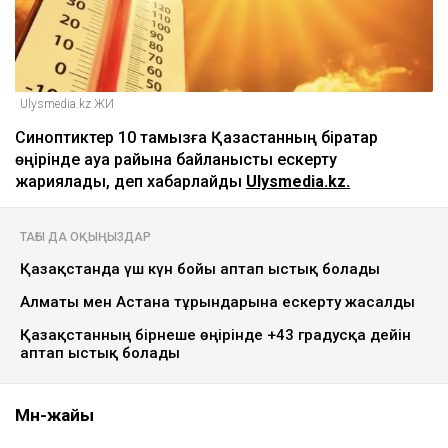
Ulysmedia.kz ЖИ
Синоптиктер 10 тамызға Қазақстанның бірқатар
өңірінде ауа райына байланысты ескерту
жариялады, деп хабарлайды
Ulysmedia.kz.
ТАҒЫ ДА ОҚЫҢЫЗДАР
Қазақстанда үш күн бойы аптап ыстық болады
Алматы мен Астана тұрғындарына ескерту жасалды
Қазақстанның бірнеше өңірінде +43 градусқа дейін
аптап ыстық болады
Мән-жайы