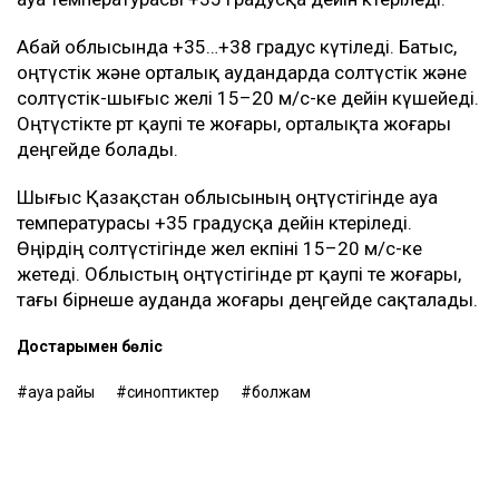
Абай облысында +35…+38 градус күтіледі. Батыс,
оңтүстік және орталық аудандарда солтүстік және
солтүстік-шығыс желі 15–20 м/с-ке дейін күшейеді.
Оңтүстікте өрт қаупі өте жоғары, орталықта жоғары
деңгейде болады.
Шығыс Қазақстан облысының оңтүстігінде ауа
температурасы +35 градусқа дейін көтеріледі.
Өңірдің солтүстігінде жел екпіні 15–20 м/с-ке
жетеді. Облыстың оңтүстігінде өрт қаупі өте жоғары,
тағы бірнеше ауданда жоғары деңгейде сақталады.
Достарыңмен бөліс
ауа райы
синоптиктер
болжам