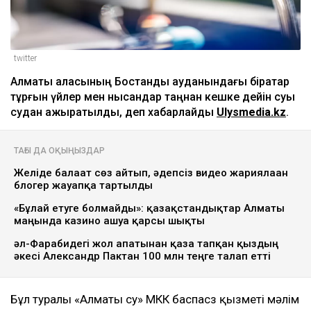
twitter
Алматы қаласының Бостандық ауданындағы бірқатар
тұрғын үйлер мен нысандар таңнан кешке дейін суық
судан ажыратылды, деп хабарлайды
Ulysmedia.kz
.
ТАҒЫ ДА ОҚЫҢЫЗДАР
Желіде балағат сөз айтып, әдепсіз видео жариялаған
блогер жауапқа тартылды
«Бұлай етуге болмайды»: қазақстандықтар Алматы
маңында казино ашуға қарсы шықты
әл-Фарабидегі жол апатынан қаза тапқан қыздың
әкесі Александр Пактан 100 млн теңге талап етті
Бұл туралы «Алматы су» МКК баспасөз қызметі мәлім