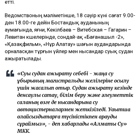
етті.
Ведомствоның мәліметінше, 18 сәуір күні сағат 9.00-
ден 18.00-ге дейін Бостандық ауданының
аумағында, яғни, Кекілбаев – Витебская – Гагарин –
Левитан көшелерінде, сондай-ақ «Бағанашыл -2»,
«Қазақфильм», «Нұр Алатау» шағын аудандарында
орналасқан тұрғын үйлер мен нысандар суық судан
ажыратылады.
«Суық судан ажырату себебі - жаңа су
құбырының магистральдық желілеріне қосылу
үшін жасалып отыр. Судан ажырату кезінде
денсаулық сақтау, білім беру және әлеуметтік
саланың өзге де нысандарына су
автоцистерналармен жеткізіледі. Уақытша
қолайсыздықтарға түсіністікпен қарауды
сұраймыз», - деп хабарлады «Алматы Су»
МКК.