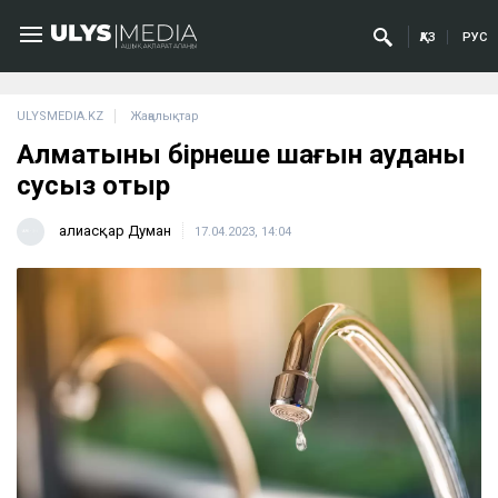
ҚАЗ
РУС
ULYSMEDIA.KZ
Жаңалықтар
Алматының бірнеше шағын ауданы
сусыз отыр
Ғалиасқар Думан
17.04.2023, 14:04