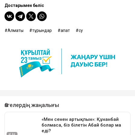
Достарыңмен бөліс
Алматы
тұрғындар
апат
су