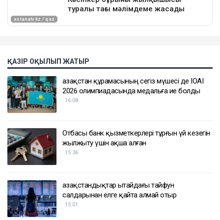
ҚАЗІР ОҚЫЛЫП ЖАТЫР
Қазақстан құрамасының сегіз мүшесі де IOAI
2026 олимпиадасында медальға ие болды
16:08
Отбасы банк қызметкерлері тұрғын үй кезегін
жылжыту үшін ақша алған
15:36
Қазақстандықтар Қытайдағы тайфун
салдарынан елге қайта алмай отыр
15:01