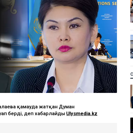
Балаева қамауда жатқан Думан
ауап берді, деп хабарлайды
Ulysmedia.kz