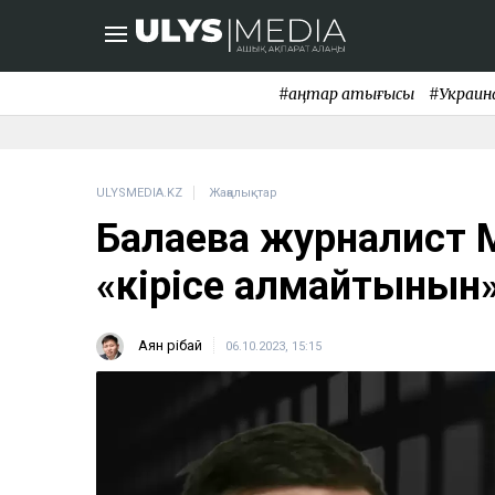
#қаңтар қақтығысы
#Украин
ULYSMEDIA.KZ
Жаңалықтар
Балаева журналист М
«кірісе алмайтынын
Аян Өрібай
06.10.2023, 15:15