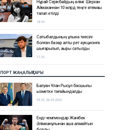
Нұрай Серікбайдың өлімі: Шерхан
Аймаханнан 10 млрд теңге өтемақы
талап етілді
18:03
Сатыбалдының ұлына тиесілі
болған базар алты рет аукционға
шығарылып, ақыры сатылды
17:25
СПОРТ ЖАҢАЛЫҚТАРЫ
Балуан Ұлан Рысқұл басшылық
қызметке тағайындалды
09:22, 06.03.2025
Енді чемпиондар Жәнібек
Әлімханұлынан қаша алмайтын
болды