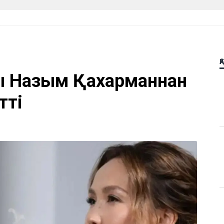
Қ
ы Назым Қахарманнан