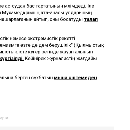
 те ас-судан бас тартатынын мәлімдеді. Іле
 Мұхамедкәрімнің ата-анасы ұлдарының
 нашарлағанын айтып, оны босатуды
талап
iк немесе экстремистiк әрекетті
ремизмге өзге де дем берушілік" (Қылмыстық
стық істе куәгер ретінде жауап алынып
жүргізілді.
Кейінірек журналистің жағдайы
талына берген сұхбатын
мына сілтемеден
әрім