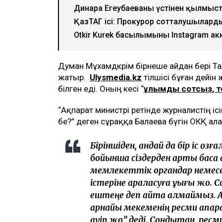
Динара Егеубаеваның үстінен қылмыс
ҚазТАГ ісі: Прокурор сотталушыларды
Otkir Kurek басылымының Instagram ак
Думан Мұхамдкәрім бірнеше айдан бері
жатыр.
Ulysmedia.kz
тілшісі бұған дейін
білген еді. Оның әкесі “
ұлымды сотсыз, те
“Ақпарат министрі ретінде журналистің іс
бе?” деген сұраққа Балаева бүгін ОКҚ ал
Біріншіден, қандай да бір іс қоз
бойынша сіздерден артық басқа
мемлекеттік органдар немесе
істеріне араласуға құқығы жоқ. С
ештеңе деп айта алмаймыз. Ал
арнайы мекеменің ресми ақпар
қауіп жоқ” деді. Сондықтан, рес