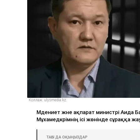
Коллаж: ulysmedia.kz.
Мәдениет және ақпарат министрі Аида 
Мұхамедкәрімнің ісі жөнінде сұраққа ж
ТАҒЫ ДА ОҚЫҢЫЗДАР