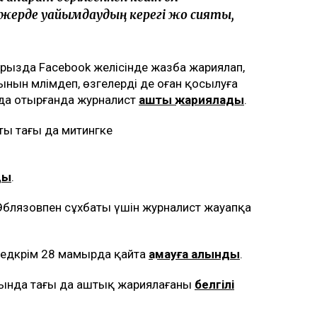
ерде уайымдаудың керегі жоқ сияқты,
урызда Facebook желісінде жазба жариялап,
ынын мәлімдеп, өзгелерді де оған қосылуға
да отырғанда журналист
аштық жариялады
.
ты тағы да митингке
ды
.
Әблязовпен сұхбаты үшін журналист жауапқа
дкәрім 28 мамырда қайта
қамауға алынды
.
рында тағы да аштық жариялағаны
белгілі