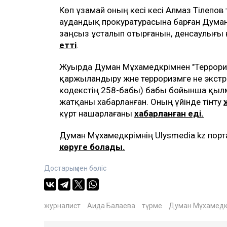
Көп ұзамай оның әкесі әкесі Алмаз Тілепов
аудандық прокуратурасына барған Думан
заңсыз ұсталып отырғанын, денсаулығы
етті
.
Жуырда Думан Мұхамедкәрімнен "Террорист
қаржыландыру және терроризмге не экст
кодекстің 258-бабы) бабы бойынша қылмы
жатқаны хабарланған. Оның үйінде тінту
күрт нашарлағаны
хабарланған еді.
Думан Мұхамедкәрімнің Ulysmedia.kz пор
көруге болады.
Достарыңмен бөліс
журналист
Аида Балаева
түрме
Думан Мұхамедк