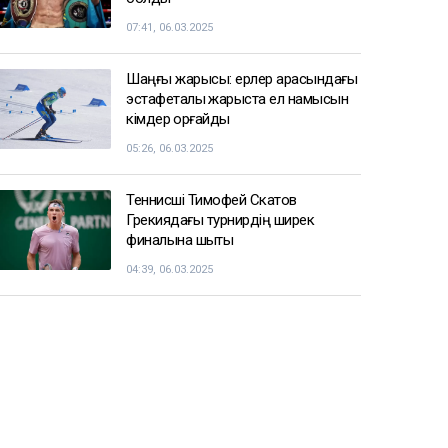
07:41, 06.03.2025
Шаңғы жарысы: ерлер арасындағы
эстафеталық жарыста ел намысын
кімдер қорғайды
05:26, 06.03.2025
Теннисші Тимофей Скатов
Грекиядағы турнирдің ширек
финалына шықты
04:39, 06.03.2025