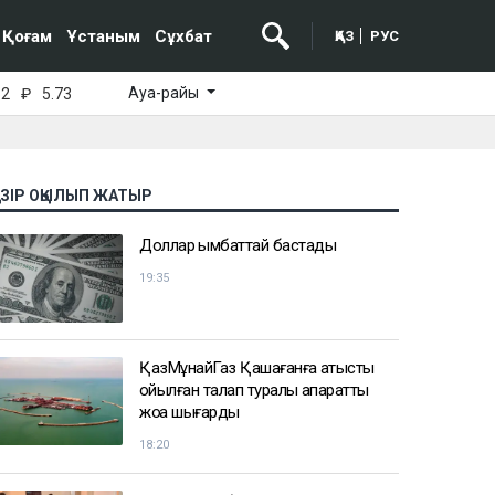
Қоғам
Ұстаным
Сұхбат
ҚАЗ
РУС
Ауа-райы
52
₽
5.73
АЗІР ОҚЫЛЫП ЖАТЫР
Доллар қымбаттай бастады
19:35
ҚазМұнайГаз Қашағанға қатысты
қойылған талап туралы ақпаратты
жоққа шығарды
18:20