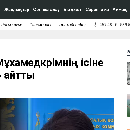
Жаңалықтар
Сол жағалау
Бюджет
Сараптама
Аймақ
адағы соғыс
#жемқорлық
#тағайындау
$
467.48
€
539.
Қ
ұхамедкәрімнің ісіне
» айтты