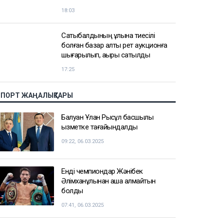
19:35
ҚазМұнайГаз Қашағанға қатысты
қойылған талап туралы ақпаратты
жоққа шығарды
18:20
Нұрай Серікбайдың өлімі: Шерхан
Аймаханнан 10 млрд теңге өтемақы
талап етілді
18:03
Сатыбалдының ұлына тиесілі
болған базар алты рет аукционға
шығарылып, ақыры сатылды
17:25