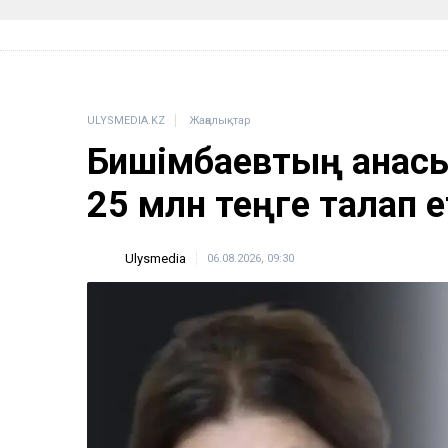
ULYSMEDIA.KZ
Жаңалықтар
Бишімбаевтың анас