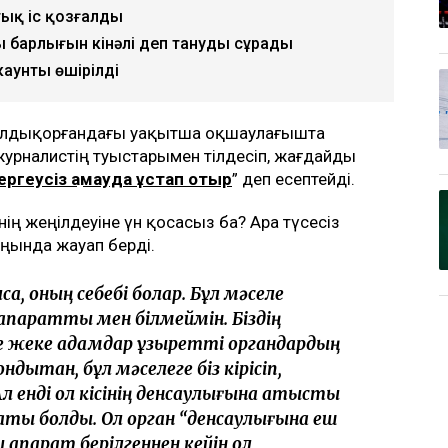
тық іс қозғалды
ң барлығын кінәлі деп тануды сұрады
каунты өшірілді
 Талдықорғандағы уақытша оқшаулағышта
 журналистің туыстарымен тілдесіп, жағдайды
ргеусіз қамауда ұстап отыр
” деп есептейді.
інің жеңілдеуіне үн қосасыз ба? Ара түсесіз
аңында жауап берді.
ғалса, оның себебі болар. Бұл мәселе
 ақпаратты мен білмеймін. Біздің
 жеке адамдар құзыретті органдардың
ондықтан, бұл мәселеге біз кірісіп,
 енді ол кісінің денсаулығына қатысты
аты болды. Ол орган “денсаулығына еш
ми ақпарат берілгеннен кейін ол