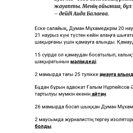
жауапты. Менің ойымша, бұл ж
– дейді Аида Балаева.
Еске салайық, Думан Мұхамедкәрім 20 на
21 наурыз күні түстен кейін алаңға шығат
шақырғаны үшін қамауға алынды. Қамау
15 сәуірде ол қамаудан босатылып, халық
шақыратынын
мәлімдеді
.
2 мамырда тағы 25 тәулікке
қамауға алын
Бұдан бұрын адвокат Ғалым Нұрпейісов 
тартылуы мүмкін екенін
айтқан
.
26 мамырда босап шыққан Думан Мұхаме
2 маусымда журналистің тергеу изолято
болды
.