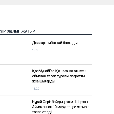
АЗІР ОҚЫЛЫП ЖАТЫР
Доллар қымбаттай бастады