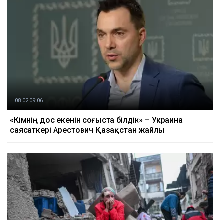
08.02 09:06
«Кімнің дос екенін соғыста білдік» – Украина
саясаткері Арестович Қазақстан жайлы