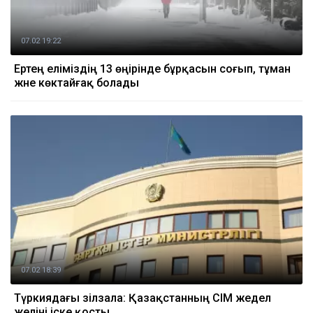
07.02 19:22
Ертең еліміздің 13 өңірінде бұрқасын соғып, тұман
және көктайғақ болады
07.02 18:39
Түркиядағы зілзала: Қазақстанның СІМ жедел
желіні іске қосты