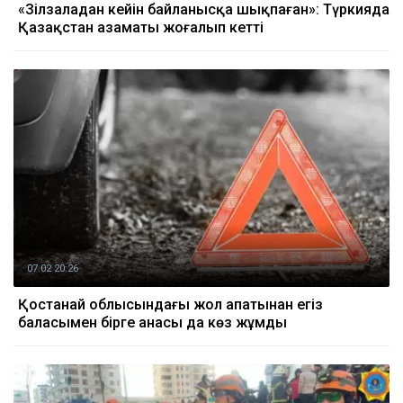
«Зілзаладан кейін байланысқа шықпаған»: Түркияда
Қазақстан азаматы жоғалып кетті
07.02 20:26
Қостанай облысындағы жол апатынан егіз
баласымен бірге анасы да көз жұмды