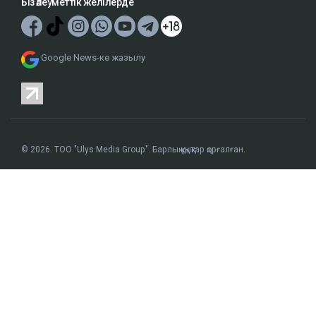
Біз әлеуметтік желілерде
Google News-ке жазылу
© 2026. ТОО "Ulys Media Group". Барлық құқықтар қорғалған.