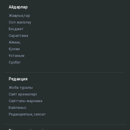
Айдарлар
Жаңалықтар
Сол жағалау
Бюджет
Сараптама
Аймақ
Қоғам
Ұстаным
Сұхбат
Редакция
Жоба туралы
Сайт ережелері
Сайттағы жарнама
Байланыс
Редакциялық саясат