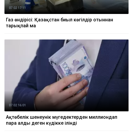
07.02 17:11
Газ өндірісі: Қазақстан биыл көгілдір отыннан
тарықпай ма
07.02 16:01
Ақтөбелік шенеунік мүгедектерден миллиондап
пара алды деген күдікке ілінді