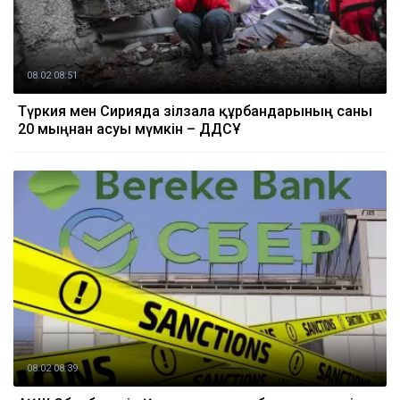
08.02 08:51
Түркия мен Сирияда зілзала құрбандарының саны
20 мыңнан асуы мүмкін – ДДСҰ
08.02 08:39