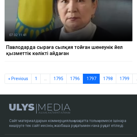
07.02 11:41
Павлодарда сыраға сылқия тойған шенеунік әйел
қызметтік көлікті айдаған
« Previous
1
…
1795
1796
1797
1798
1799
Сайт материалдарын коммерциялық мақсатта толық немесе ішінара
көшіруге тек сайт иесінің жазбаша рұқсатымен ғана рұқсат етіледі.