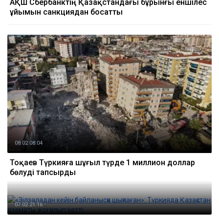
АҚШ Сбербанктің Қазақстандағы бұрынғы еншілес
ұйымын санкциядан босатты
08.02 08:04
Тоқаев Түркияға шұғыл түрде 1 миллион доллар
бөлуді тапсырды
07.02 21:16