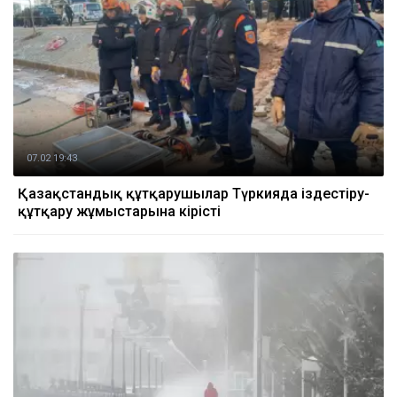
07.02 19:43
Қазақстандық құтқарушылар Түркияда іздестіру-
құтқару жұмыстарына кірісті