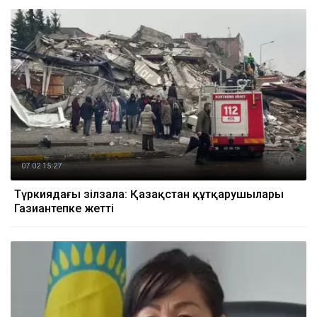
07.02 15:27
Түркиядағы зілзала: Қазақстан құтқарушылары
Газиантепке жетті