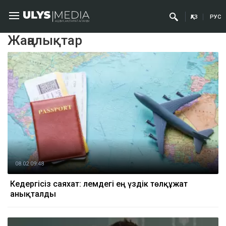
ҚАЗ
РУС
Жаңалықтар
08.02 09:48
Кедергісіз саяхат: әлемдегі ең үздік төлқұжат
анықталды