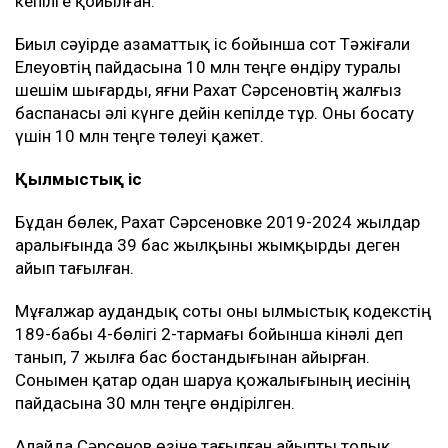
кепілге қойылған.
Биыл сәуірде азаматтық іс бойынша сот Тәжіғали
Елеуовтің пайдасына 10 млн теңге өндіру туралы
шешім шығарды, яғни Рахат Сәрсеновтің жалғыз
баспанасы әлі күнге дейін кепілде тұр. Оны босату
үшін 10 млн теңге төлеуі қажет.
Қылмыстық іс
Бұдан бөлек, Рахат Сәрсеновке 2019-2024 жылдар
аралығында 39 бас жылқыны жымқырды деген
айып тағылған.
Мұғалжар аудандық соты оны Қылмыстық кодекстің
189-бабы 4-бөлігі 2-тармағы бойынша кінәлі деп
танып, 7 жылға бас бостандығынан айырған.
Сонымен қатар одан шаруа қожалығының иесінің
пайдасына 30 млн теңге өндірілген.
Алайда Сәрсенов өзіне тағылған айыпты толық