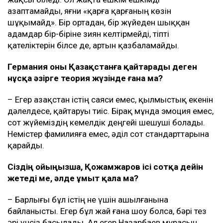
азаптамайды, яғни «қарға қарғаның көзін
шұқымайд». Бір ортадан, бір жүйеден шыққан
адамдар бір-біріне зиян келтірмейді, тіпті
қателіктерін білсе де, артын қазбаламайды.
Германия оны Қазақстанға қайтарады деген
нұсқа әзірге теория жүзінде ғана ма?
– Егер Қазақстан істің саяси емес, қылмыстық екенін
дәлелдесе, қайтаруы тиіс. Бірақ мұнда эмоция емес,
сот жүйеміздің кемелдік деңгейі шешуші болады.
Немістер фамилияға емес, әділ сот стандарттарына
қарайды.
Сіздің ойыңызша, Қожамжаров ісі сотқа дейін
жетеді ме, әлде ұмыт қала ма?
– Барлығы бұл істің не үшін ашылғанына
байланысты. Егер бұл жай ғана шоу болса, бәрі тез
әрі үнсіз басылады. Ал егер Назарбаев мұрасын