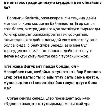
де оны экстрадициялауға мүдделі деп ойлайсыз
ба?
– Барлығы биліктің Қожамжаров ісін соңына дейін
жеткізгісі келе ме, соған байланысты. Егер саяси
ерік болса, экстрадицияға қол жеткізуге тырысады.
Ал егер мақсат Қожамжаровты тек қорқытып,
Қажыгелдин жағдайындағыдай елге жолатпау ғана
болса, онда іс баяу жүре береді. Қазір мен бұл
тергеуден шын мәнінде соңына дейін жеткізуге
деген нақты ұмтылысты көріп тұрғаным жоқ.
Істе жаңа фигурант пайда болды
, ол –
Назарбаевтың жұбайына туыстығы бар Есполов.
Егер оған қатысты іс айыптау сатысына жетсе,
мұны «әділет
ті кезеңнің
» басталуы деуге бола
ма?
– Соған сенгім келеді. Егер президент ұсынған
«Әділетті Қазақстан» тұжырымдамасы жай ұран