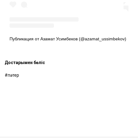
Публикация от Азамат Усимбеков (@azamat_ussimbekov)
Достарыңмен бөліс
пәтер