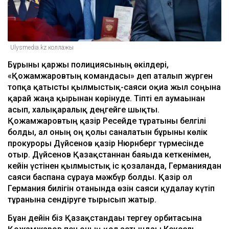
Ulysmedia.kz коллажы
Бұрынғы қаржы полициясының өкілдері,
«Қожамжаровтың командасы» деп аталып жүрген
топқа қатысты қылмыстық-саяси оқиға жыл соңына
қарай жаңа қырынан көрінуде. Тіпті ел аумағынан
асып, халықаралық деңгейге шықты.
Қожамжаровтың қазір Ресейде тұратыны белгілі
болды, ал оның оң қолы саналатын бұрынғы көлік
прокуроры Дүйсенов қазір Нюрнберг түрмесінде
отыр. Дүйсенов Қазақстаннан баяғыда кеткенімен,
кейін үстінен қылмыстық іс қозғалғанда, Германиядан
саяси баспана сұрауға мәжбүр болды. Қазір ол
Германия билігін отанында өзін саяси қудалау күтіп
тұрғанына сендіруге тырысып жатыр.
Бұған дейін біз Қазақстандағы тергеу орбитасына