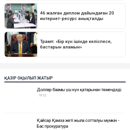
ҚАЗІР ОҚЫЛЫП ЖАТЫР
Доллар бағамы үш күн қатарынан төмендеді
18:52
Қайсар Қамза жеті жылға сотталуы мүмкін -
Бас прокуратура