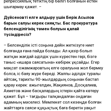
репрессиялық тетіктің бір бөлігі болғанын естен
шығармау қажет. –
Дүйсеновті елге алдыру үшін Берік Асылов
барын салуы керек сияқты. Бас прокуратура
белсенділігінің төмен болуын қалай
түсіндіресіз?
– Белсенділік істі соңына дейін жеткізуге ниет
болғанда ғана пайда болады. Ал қазір болып
жатқан жағдай әділдік үшін күрестен гөрі, бізге
таныс «ишара саясатына» көбірек ұқсайды. Егер
мақсат Қожамжаровтың елге оралуына жол бермеу
болса, іс баяу жүре береді. Жалпы әділдік туралы
айтсақ, тарихты 90-жылдардың соңынан бастап
қарау керек: Қажыгелдин, Жақиянов, Досқалиев,
Ахметов және басқалардың істерін қайта көтеру
қажет. Бұл – тағдыры талқандалған ондаған
адамның мәселесі. Мемлекет сол кезеңде болған
жайттарға саяси-құқықтық баға беретін уақыт