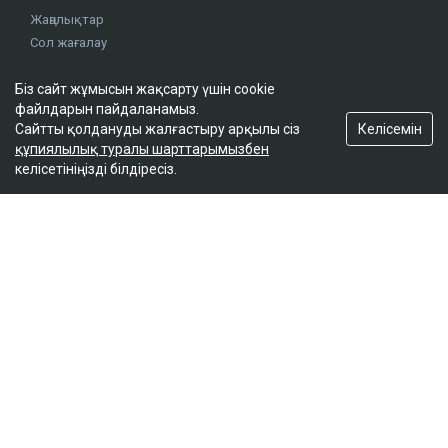
Жаңалықтар
Сол жағалау
Бюджет
Біз сайт жұмысын жақсарту үшін cookie
Сараптама
файлдарын пайдаланамыз.
Аймақ
Келісемін
Сайтты қолдануды жалғастыру арқылы сіз
Қоғам
құпиялылық туралы шарттарымызбен
Ұстаным
келісетініңізді білдіресіз.
Сұхбат
Редакция
Жоба туралы
Сайт ережелері
Сайттағы жарнама
Байланыс
Редакциялық саясат
Біз әлеуметтік желілерде