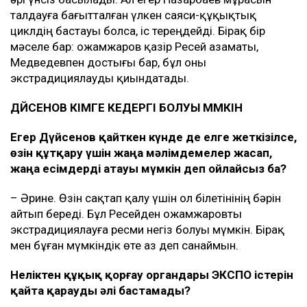
талдауға бағытталған үлкен саяси-құқықтық
циклдің бастауы болса, іс тереңдейді. Бірақ бір
мәселе бар: Қожамжаров қазір Ресей азаматы,
Медведевпен достығы бар, бұл оны
экстрадициялауды қиындатады.
ДҮЙСЕНОВ КІМГЕ КЕДЕРГІ БОЛУЫ МҮМКІН
Егер Дүйсенов
қайткен күнде де елге жеткізілсе,
өзін құтқару үшін жаңа
мәлімдемелер
жасап,
жаңа есімдерді атауы мүмкін деп ойлайсыз ба?
– Әрине. Өзін сақтап қалу үшін ол білетінінің бәрін
айтып береді. Бұл Ресейден Қожамжаровты
экстрадициялауға ресми негіз болуы мүмкін. Бірақ
мен бұған мүмкіндік өте аз деп санаймын.
Неліктен құқық қорғау органдары ЭКСПО істерін
қайта қарауды әлі бастамады?