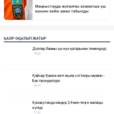
ҚАЗІР ОҚЫЛЫП ЖАТЫР
Доллар бағамы үш күн қатарынан төмендеді
18:52
Қайсар Қамза жеті жылға сотталуы мүмкін -
Бас прокуратура
18:10
Қазақстанда кімдер 2,4 млн теңге жалақы
күтеді
17:59