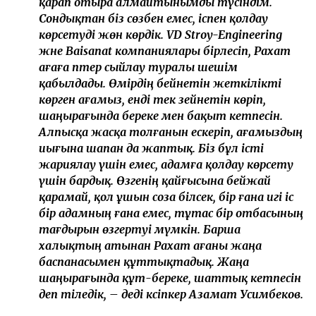
қарап отыра алмайтынымды түсіндім.
Сондықтан біз сөзбен емес, іспен қолдау
көрсетуді жөн көрдік. VD Stroy-Engineering
және Baisanat компаниялары бірлесіп, Рахат
ағаға пәтер сыйлау туралы шешім
қабылдады. Өмірдің бейнетін жеткілікті
көрген ағамыз, енді тек зейнетін көріп,
шаңырағында береке мен бақыт кетпесін.
Алпысқа жасқа толғанын ескеріп, ағамыздың
иығына шапан да жаптық. Біз бұл істі
жариялау үшін емес, адамға қолдау көрсету
үшін бардық. Өзгенің қайғысына бейжай
қарамай, қол ұшын соза білсек, бір ғана игі іс
бір адамның ғана емес, тұтас бір отбасының
тағдырын өзгертуі мүмкін. Барша
халықтың атынан Рахат ағаны жаңа
баспанасымен құттықтадық. Жаңа
шаңырағында құт-береке, шаттық кетпесін
деп тіледік, – деді кәсіпкер Азамат Усимбеков.