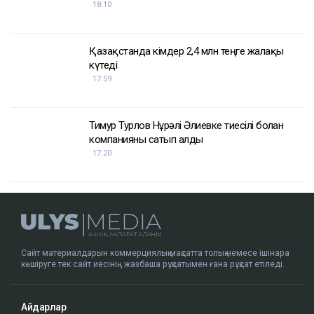
18:10
Қазақстанда кімдер 2,4 млн теңге жалақы
күтеді
17:59
Тимур Турлов Нұрәлі Әлиевке тиесілі болған
компанияны сатып алды
17:20
Сайт материалдарын коммерциялық мақсатта толық немесе ішінара
көшіруге тек сайт иесінің жазбаша рұқсатымен ғана рұқсат етіледі.
Айдарлар