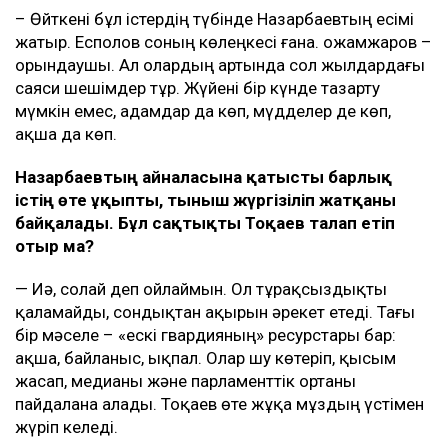
– Өйткені бұл істердің түбінде Назарбаевтың есімі
жатыр. Есполов соның көлеңкесі ғана. Қожамжаров –
орындаушы. Ал олардың артында сол жылдардағы
саяси шешімдер тұр. Жүйені бір күнде тазарту
мүмкін емес, адамдар да көп, мүдделер де көп,
ақша да көп.
Назарбаевтың айналасына қатысты барлық
істің өте ұқыпты, тыныш жүргізіліп жатқаны
байқалады.
Бұл сақтықты Тоқаев талап етіп
отыр ма?
— Иә, солай деп ойлаймын. Ол тұрақсыздықты
қаламайды, сондықтан ақырын әрекет етеді. Тағы
бір мәселе – «ескі гвардияның» ресурстары бар:
ақша, байланыс, ықпал. Олар шу көтеріп, қысым
жасап, медианы және парламенттік ортаны
пайдалана алады. Тоқаев өте жұқа мұздың үстімен
жүріп келеді.