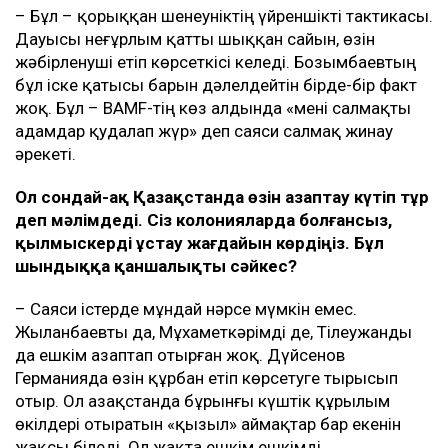
– Бұл – қорыққан шенеуніктің үйреншікті тактикасы.
Дауысы неғұрлым қатты шыққан сайын, өзін
жәбірленуші етіп көрсеткісі келеді. Бозымбаевтың
бұл іске қатысы барын дәлелдейтін бірде-бір факт
жоқ. Бұл – BAMF-тің көз алдында «мені салмақты
адамдар қудалап жүр» деп саяси салмақ жинау
әрекеті.
Ол сондай-ақ Қазақстанда өзін азаптау күтіп тұр
деп мәлімдеді. Сіз колонияларда болғансыз,
қылмыскерді
ұстау жағдайын көрдіңіз. Бұл
шындыққа қаншалықты сәйкес?
– Саяси істерде мұндай нәрсе мүмкін емес.
Жыланбаевты да, Мұхаметкәрімді де, Тілеужанды
да ешкім азаптап отырған жоқ. Дүйсенов
Германияда өзін құрбан етіп көрсетуге тырысып
отыр. Ол Қазақстанда бұрынғы күштік құрылым
өкілдері отыратын «қызыл» аймақтар бар екенін
жақсы біледі. Ол жақта ешкім ешкімді