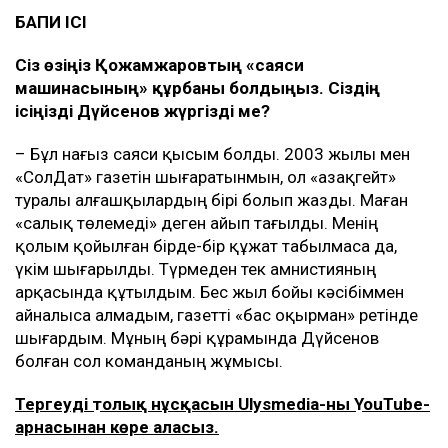
БАПИ ІСІ
Сіз өзіңіз Қожамжаровтың «саяси
машинасының» құрбаны болдыңыз. Сіздің
ісіңізді Дүйсенов жүргізді ме?
– Бұл нағыз саяси қысым болды. 2003 жылы мен
«СолДат» газетін шығаратынмын, ол «Қазақгейт»
туралы алғашқылардың бірі болып жазды. Маған
«салық төлемеді» деген айып тағылды. Менің
қолым қойылған бірде-бір құжат табылмаса да,
үкім шығарылды. Түрмеден тек амнистияның
арқасында құтылдым. Бес жыл бойы кәсібіммен
айналыса алмадым, газетті «бас оқырман» ретінде
шығардым. Мұның бәрі құрамында Дүйсенов
болған сол команданың жұмысы.
Тергеудің толық нұсқасын Ulysmedia-ның YouTube-
арнасынан көре аласыз.