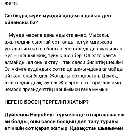
жетті.
Сіз біздің жүйе мұндай қадамға дайын деп
ойлайсыз ба?
– Мұнда мәселе дайындықта емес. Мысалы,
Қажыгелдин сырттай сотталды, ал үкімде жаза
ұсталатын сәттен бастап есептеледі деп жазылған.
Бұл – шешімі жоқ, тұйық шеңбер. Ол елге қайта
алмайды, ал оны ақтау – тек саяси биліктің шешімі.
Ол үкімге аудандық сотта да шағымдана алмайды,
өйткені оны бірден Жоғарғы сот қараған. Демек,
Қажыгелдинді ақтау тек Жоғарғы сот төрағасының
немесе президенттің шешімімен ғана мүмкін.
НЕГЕ ІС БӘСЕҢ ТЕРГЕЛІП ЖАТЫР?
Дүйсенов Нюрнберг түрмесінде отырғанына екі
ай болды, оны саяси босқын деп тану туралы
өтінішін сот қарап жатыр. Қазақстан шынымен