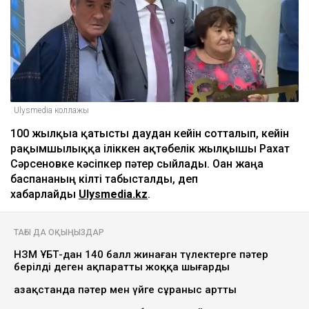
Ulysmedia коллажы
100 жылқыға қатысты даудан кейін сотталып, кейін
рақымшылыққа іліккен ақтөбелік жылқышы Рахат
Сәрсеновке кәсіпкер пәтер сыйлады. Оған жаңа
баспананың кілті табысталды, деп
хабарлайды
Ulysmedia.kz
.
ТАҒЫ ДА ОҚЫҢЫЗДАР
НЗМ ҰБТ-дан 140 балл жинаған түлектерге пәтер
берілді деген ақпаратты жоққа шығарды
Қазақстанда пәтер мен үйге сұраныс артты