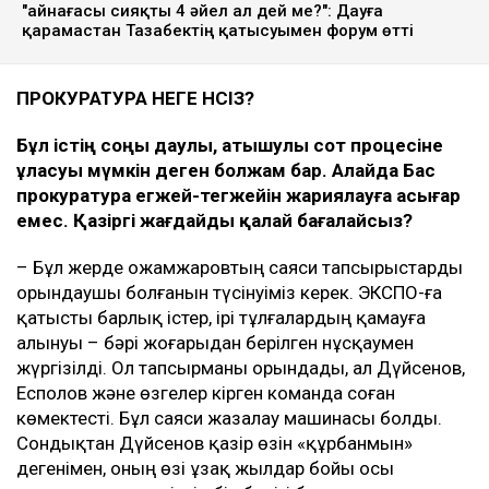
"Қайнағасы сияқты 4 әйел ал дей ме?": Дауға
қарамастан Тазабектің қатысуымен форум өтті
ПРОКУРАТУРА НЕГЕ ҮНСІЗ?
Бұл істің соңы даулы, атышулы сот процесіне
ұласуы мүмкін деген болжам бар. Алайда Бас
прокуратура егжей-тегжейін жариялауға асығар
емес. Қазіргі жағдайды қалай бағалайсыз?
– Бұл жерде Қожамжаровтың саяси тапсырыстарды
орындаушы болғанын түсінуіміз керек. ЭКСПО-ға
қатысты барлық істер, ірі тұлғалардың қамауға
алынуы – бәрі жоғарыдан берілген нұсқаумен
жүргізілді. Ол тапсырманы орындады, ал Дүйсенов,
Есполов және өзгелер кірген команда соған
көмектесті. Бұл саяси жазалау машинасы болды.
Сондықтан Дүйсенов қазір өзін «құрбанмын»
дегенімен, оның өзі ұзақ жылдар бойы осы