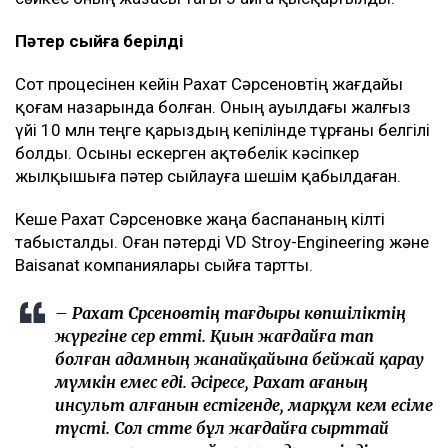
Пәтер сыйға берілді
Сот процесінен кейін Рахат Сәрсеновтің жағдайы
қоғам назарында болған. Оның ауылдағы жалғыз
үйі 10 млн теңге қарыздың кепілінде тұрғаны белгілі
болды. Осыны ескерген ақтөбелік кәсіпкер
жылқышыға пәтер сыйлауға шешім қабылдаған.
Кеше Рахат Сәрсеновке жаңа баспананың кілті
табысталды. Оған пәтерді VD Stroy-Engineering және
Baisanat компаниялары сыйға тартты.
– Рахат Сәрсеновтің тағдыры көпшіліктің
жүрегіне әсер етті. Қиын жағдайға тап
болған адамның жанайқайына бейжай қарау
мүмкін емес еді. Әсіресе, Рахат ағаның
инсульт алғанын естігенде, марқұм әкем есіме
түсті. Сол сәтте бұл жағдайға сырттай