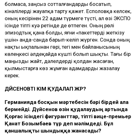
болмаса, заңсыз сотталғандарды босатып,
кінәлілерді жауапқа тарту қажет. Есполовқа келсек,
оның кесірінен 22 адам түрмеге түсті, ал өзі ЭКСПО
ісінде тіпті куә ретінде де өтпеген. Оның рөлі
эпизодтық қана болды, яғни «пакеттерді жеткізу
үшін» анда-санда барып-келіп жүрген. Сонда оның
нақты ықпалынан гөрі, тегі мен байланысының
көлеңкесі әлдеқайда күшті болып шықты. Тағы бір
маңызды жайт, дәлелдерді қолдан жасаған,
қылмыстарға көз жұмған адамдарды жазалау
керек.
ДҮЙСЕНОВТІ КІМ ҚУДАЛАП ЖҮР?
Германияда босқын мәртебесін бәрі бірдей ала
бермейді. Дүйсенов өзін қудалаудың артында
Қорғас ісіндегі фигуранттар, тіпті вице-премьер
Қанат Бозымбаев тұр деп мәлімдеді. Бұл
қаншалықты шындыққа жанасады?