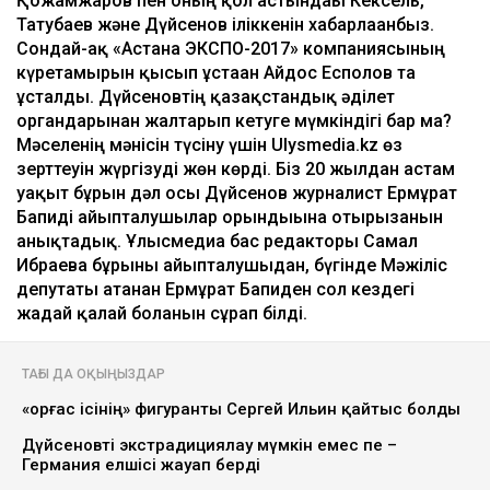
Қожамжаров пен оның қол астындағы Кексель,
Татубаев және Дүйсенов іліккенін хабарлағанбыз.
Сондай-ақ «Астана ЭКСПО-2017» компаниясының
күретамырын қысып ұстаған Айдос Есполов та
ұсталды. Дүйсеновтің қазақстандық әділет
органдарынан жалтарып кетуге мүмкіндігі бар ма?
Мәселенің мәнісін түсіну үшін Ulysmedia.kz өз
зерттеуін жүргізуді жөн көрді. Біз 20 жылдан астам
уақыт бұрын дәл осы Дүйсенов журналист Ермұрат
Бапиді айыпталушылар орындығына отырғызғанын
анықтадық. Ұлысмедиа бас редакторы Самал
Ибраева бұрынғы айыпталушыдан, бүгінде Мәжіліс
депутаты атанған Ермұрат Бапиден сол кездегі
жағдай қалай болғанын сұрап білді.
ТАҒЫ ДА ОҚЫҢЫЗДАР
«Қорғас ісінің» фигуранты Сергей Ильин қайтыс болды
Дүйсеновті экстрадициялау мүмкін емес пе –
Германия елшісі жауап берді