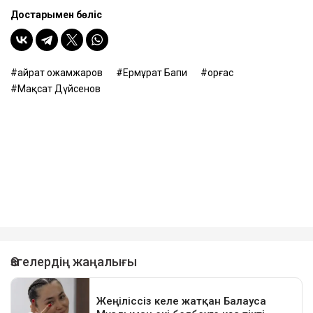
Достарыңмен бөліс
Қайрат Қожамжаров
Ермұрат Бапи
Қорғас
Мақсат Дүйсенов