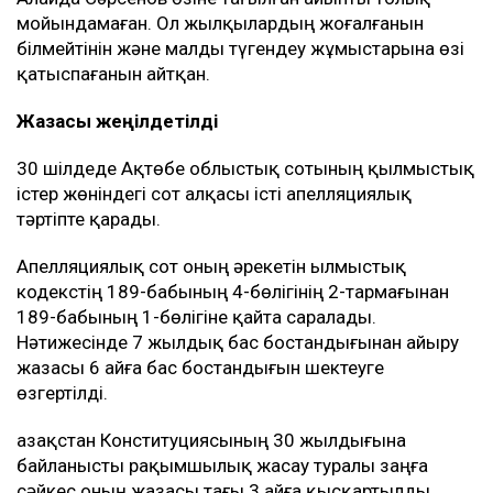
мойындамаған. Ол жылқылардың жоғалғанын
білмейтінін және малды түгендеу жұмыстарына өзі
қатыспағанын айтқан.
Жазасы жеңілдетілді
30 шілдеде Ақтөбе облыстық сотының қылмыстық
істер жөніндегі сот алқасы істі апелляциялық
тәртіпте қарады.
Апелляциялық сот оның әрекетін Қылмыстық
кодекстің 189-бабының 4-бөлігінің 2-тармағынан
189-бабының 1-бөлігіне қайта саралады.
Нәтижесінде 7 жылдық бас бостандығынан айыру
жазасы 6 айға бас бостандығын шектеуге
өзгертілді.
Қазақстан Конституциясының 30 жылдығына
байланысты рақымшылық жасау туралы заңға
сәйкес оның жазасы тағы 3 айға қысқартылды.