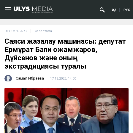
ҚАЗ
РУС
ULYSMEDIA.KZ
Сараптама
Саяси жазалау машинасы: депутат
Ермұрат Бапи Қожамжаров,
Дүйсенов және оның
экстрадициясы туралы
Самал Ибраева
17.12.2025, 14:00