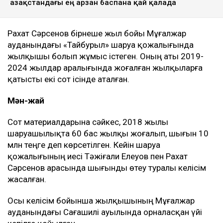
Қазақстандағы ең арзан баспана қай қалада
Рахат Сәрсенов бірнеше жыл бойы Мұғалжар
ауданындағы «Тайбурыл» шаруа қожалығында
жылқышы болып жұмыс істеген. Оның аты 2019-
2024 жылдар аралығында жоғалған жылқыларға
қатысты екі сот ісінде аталған.
Мән-жай
Сот материалдарына сәйкес, 2018 жылы
шаруашылықта 60 бас жылқы жоғалып, шығын 10
млн теңге деп көрсетілген. Кейін шаруа
қожалығының иесі Тәжіғали Елеуов пен Рахат
Сәрсенов арасында шығынды өтеу туралы келісім
жасалған.
Осы келісім бойынша жылқышының Мұғалжар
ауданындағы Сағашилі ауылында орналасқан үйі