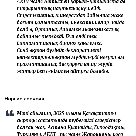
АҚШ және Батыспен қарым-қатынаста да
тақырыптық нақтылық күшейді.
Стратегиялық минералдар бойынша жеке
бағыт қалыптасты, инвестициялар пайда
болды, Орталық Азиямен экономикалық
байланыс тереңдеді. Бұл енді тек
дипломатиялық диалог қана емес.
Сондықтан бүгінде декларативті
көпвекторлылықтан мүдделерді неғұрлым
прагматикалық басқаруға көшу жүріп
жатыр деп сеніммен айтуға болады.
Наргис Қасенова:
Менің ойымша, 2025 жылы Қазақстанның
сыртқы саясатында түбегейлі өзгерістер
болған жоқ. Астана Қытайды, Еуроодақты,
Түркияны, АҚШ-ты және Жапонияны қоса