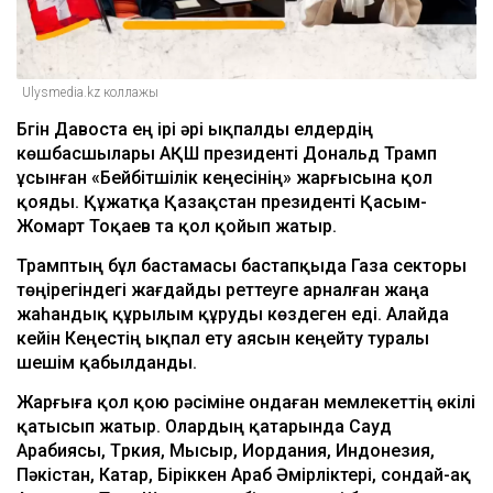
Ulysmedia.kz коллажы
Бүгін Давоста ең ірі әрі ықпалды елдердің
көшбасшылары АҚШ президенті Дональд Трамп
ұсынған «Бейбітшілік кеңесінің» жарғысына қол
қояды. Құжатқа Қазақстан президенті Қасым-
Жомарт Тоқаев та қол қойып жатыр.
Трамптың бұл бастамасы бастапқыда Газа секторы
төңірегіндегі жағдайды реттеуге арналған жаңа
жаһандық құрылым құруды көздеген еді. Алайда
кейін Кеңестің ықпал ету аясын кеңейту туралы
шешім қабылданды.
Жарғыға қол қою рәсіміне ондаған мемлекеттің өкілі
қатысып жатыр. Олардың қатарында Сауд
Арабиясы, Түркия, Мысыр, Иордания, Индонезия,
Пәкістан, Катар, Біріккен Араб Әмірліктері, сондай-ақ