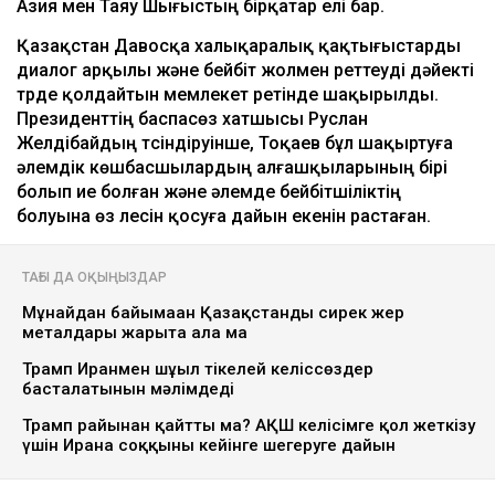
Азия мен Таяу Шығыстың бірқатар елі бар.
Қазақстан Давосқа халықаралық қақтығыстарды
диалог арқылы және бейбіт жолмен реттеуді дәйекті
түрде қолдайтын мемлекет ретінде шақырылды.
Президенттің баспасөз хатшысы Руслан
Желдібайдың түсіндіруінше, Тоқаев бұл шақыртуға
әлемдік көшбасшылардың алғашқыларының бірі
болып ие болған және әлемде бейбітшіліктің
болуына өз үлесін қосуға дайын екенін растаған.
ТАҒЫ ДА ОҚЫҢЫЗДАР
Мұнайдан байымаған Қазақстанды сирек жер
металдары жарыта ала ма
Трамп Иранмен шұғыл тікелей келіссөздер
басталатынын мәлімдеді
Трамп райынан қайтты ма? АҚШ келісімге қол жеткізу
үшін Иранға соққыны кейінге шегеруге дайын