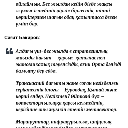
ойлаймын. Бес жылдан кейін бізде жақсы
жұмыс істейтін өңірлік бірлестік, тіпті
көршілермен шағын одақ қалыптасса деген
үміт бар.
Сағит Бакиров:
Алдағы үш-бес жылда ең стратегиялық
маңызды бағыт – қарым-қатынас пен
экономикалық тәуелсіздік, яғни Орта дәлізді
дамыту дер едім.
Транскаспий бағыты және соған негізделген
серіктестік блогы – Еуроодақ, Қытай және
көрші елдер. Неліктен? Өйткені бұл –
көпвекторлылыққа қарсы келмейтін,
керісінше оны мүмкін ететін метавектор.
Маршруттар, инфрақұрылым, цифрлық