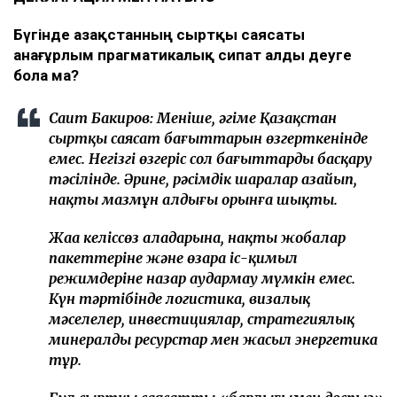
Бүгінде Қазақстанның сыртқы саясаты
анағұрлым прагматикалық сипат алды деуге
бола ма?
Сағит Бакиров:
Меніңше, әңгіме Қазақстан
сыртқы саясат бағыттарын өзгерткенінде
емес. Негізгі өзгеріс сол бағыттарды басқару
тәсілінде. Әрине, рәсімдік шаралар азайып,
нақты мазмұн алдыңғы орынға шықты.
Жаңа келіссөз алаңдарына, нақты жобалар
пакеттеріне және өзара іс-қимыл
режимдеріне назар аудармау мүмкін емес.
Күн тәртібінде логистика, визалық
мәселелер, инвестициялар, стратегиялық
минералды ресурстар мен жасыл энергетика
тұр.