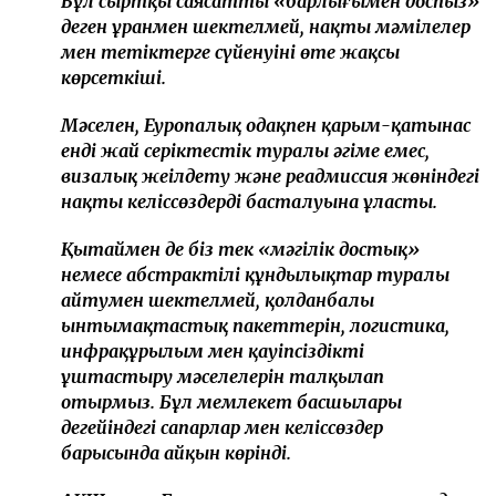
Бұл сыртқы саясаттың «барлығымен доспыз»
деген ұранмен шектелмей, нақты мәмілелер
мен тетіктерге сүйенуінің өте жақсы
көрсеткіші.
Мәселен, Еуропалық одақпен қарым-қатынас
енді жай серіктестік туралы әңгіме емес,
визалық жеңілдету және реадмиссия жөніндегі
нақты келіссөздердің басталуына ұласты.
Қытаймен де біз тек «мәңгілік достық»
немесе абстрактілі құндылықтар туралы
айтумен шектелмей, қолданбалы
ынтымақтастық пакеттерін, логистика,
инфрақұрылым мен қауіпсіздікті
ұштастыру мәселелерін талқылап
отырмыз. Бұл мемлекет басшылары
деңгейіндегі сапарлар мен келіссөздер
барысында айқын көрінді.