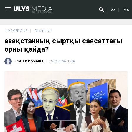
ҚАЗ
РУС
ULYSMEDIA.KZ
Сараптама
Қазақстанның сыртқы саясаттағы
орны қайда?
Самал Ибраева
22.01.2026, 16:09