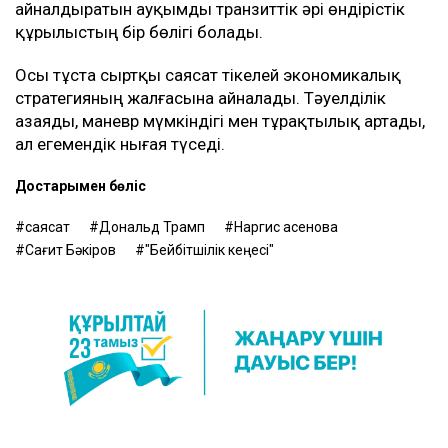
айналдыратын ауқымды транзиттік әрі өндірістік
құрылыстың бір бөлігі болады.
Осы тұста сыртқы саясат тікелей экономикалық
стратегияның жалғасына айналады. Тәуелділік
азаяды, маневр мүмкіндігі мен тұрақтылық артады,
ал егемендік нығая түседі.
Достарыңмен бөліс
саясат
Дональд Трамп
Наргис Қасенова
Сағит Бәкіров
"Бейбітшілік кеңесі"