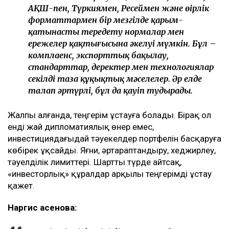
АҚШ-пен, Түркиямен, Ресеймен және өңірлік
форматтармен бір мезгілде қарым-
қатынасты тереңдету нормалар мен
ережелер қақтығысына әкелуі мүмкін. Бұл –
комплаенс, экспорттық бақылау,
стандарттар, деректер мен технологиялар
секілді таза құқықтық мәселелер. Әр елде
талап әртүрлі, бұл да қауіп тудырады.
Жалпы алғанда, теңгерім ұстауға болады. Бірақ ол
енді жай дипломатиялық өнер емес,
инвестициядағыдай тәуекелдер портфелін басқаруға
көбірек ұқсайды. Яғни, әртараптандыру, хеджирлеу,
тәуелділік лимиттері. Шартты түрде айтсақ,
«инвесторлық» құралдар арқылы теңгерімді ұстау
қажет.
Наргис Қасенова: