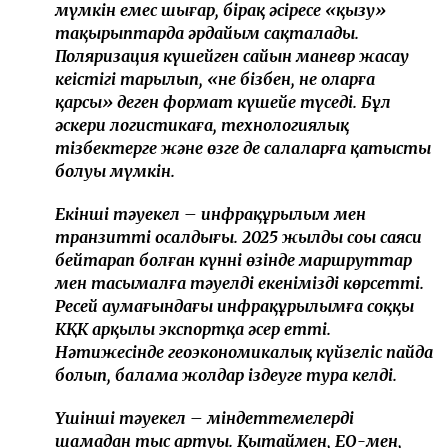
мүмкін емес шығар, бірақ әсіресе «қызу»
тақырыптарда әрдайым сақталады.
Поляризация күшейген сайын маневр жасау
кеңістігі тарылып, «не бізбен, не оларға
қарсы» деген формат күшейе түседі. Бұл
әскери логистикаға, технологиялық
тізбектерге және өзге де салаларға қатысты
болуы мүмкін.
Екінші тәуекел – инфрақұрылым мен
транзиттің осалдығы. 2025 жылдың соңы саяси
бейтарап болған күннің өзінде маршруттар
мен тасымалға тәуелді екенімізді көрсетті.
Ресей аумағындағы инфрақұрылымға соққы
КҚК арқылы экспортқа әсер етті.
Нәтижесінде геоэкономикалық күйзеліс пайда
болып, балама жолдар іздеуге тура келді.
Үшінші тәуекел – міндеттемелердің
шамадан тыс артуы. Қытаймен, ЕО-мен,