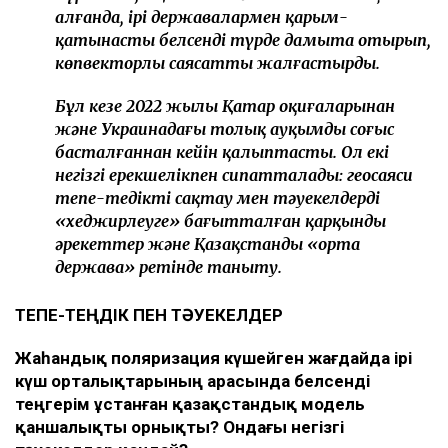
алғанда, ірі державалармен қарым-
қатынасты белсенді түрде дамыта отырып,
көпвекторлы саясатты жалғастырды.
Бұл кезең 2022 жылы Қаңтар оқиғаларынан
және Украинадағы толық ауқымды соғыс
басталғаннан кейін қалыптасты. Ол екі
негізгі ерекшелікпен сипатталады: геосаяси
тепе-теңдікті сақтау мен тәуекелдерді
«хеджирлеуге» бағытталған қарқынды
әрекеттер және Қазақстанды «орта
держава» ретінде таныту.
ТЕПЕ-ТЕҢДІК ПЕН ТӘУЕКЕЛДЕР
Жаһандық поляризация күшейген жағдайда ірі
күш орталықтарының арасында белсенді
теңгерім ұстанған қазақстандық модель
қаншалықты орнықты? Ондағы негізгі