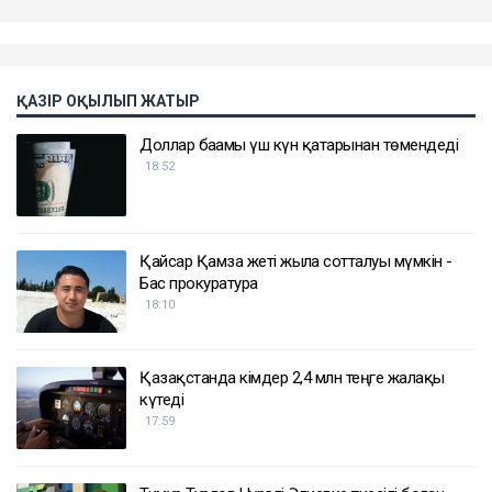
ҚАЗІР ОҚЫЛЫП ЖАТЫР
Доллар бағамы үш күн қатарынан төмендеді
18:52
Қайсар Қамза жеті жылға сотталуы мүмкін -
Бас прокуратура
18:10
Қазақстанда кімдер 2,4 млн теңге жалақы
күтеді
17:59