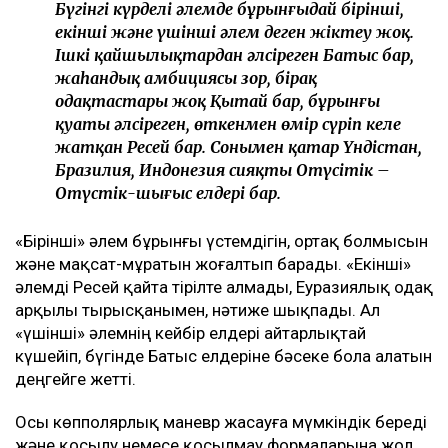
Бүгінгі күрделі әлемде бұрынғыдай бірінші,
екінші және үшінші әлем деген жіктеу жоқ.
Ішкі қайшылықтардан әлсіреген Батыс бар,
жаһандық амбициясы зор, бірақ
одақтастары жоқ Қытай бар, бұрынғы
қуаты әлсіреген, өткенмен өмір сүріп келе
жатқан Ресей бар. Сонымен қатар Үндістан,
Бразилия, Индонезия сияқты Оңтүсітік –
Оңтүстік-шығыс елдері бар.
«Бірінші» әлем бұрынғы үстемдігін, ортақ болмысын
және мақсат-мұратын жоғалтып барады. «Екінші»
әлемді Ресей қайта тірілте алмады, Еуразиялық одақ
арқылы тырысқанымен, нәтиже шықпады. Ал
«үшінші» әлемнің кейбір елдері айтарлықтай
күшейіп, бүгінде Батыс елдеріне бәсеке бола алатын
деңгейге жетті.
Осы көпполярлық маневр жасауға мүмкіндік береді
және қосылу немесе қосылмау формаларына жол