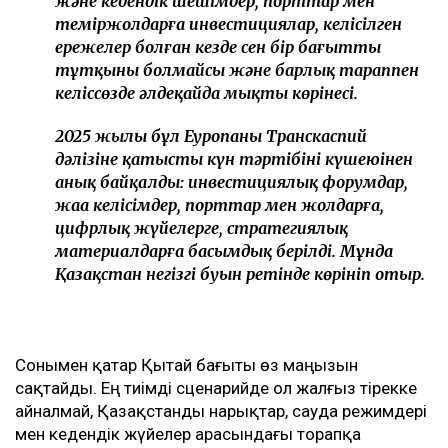
және кедендік шешімдер, порттар мен
теміржолдарға инвестициялар, келісілген
ережелер болған кезде сен бір бағыттың
тұтқыны болмайсың және барлық тараппен
келіссөзде әлдеқайда мықты көрінесің.
2025 жылы бұл Еуропаның Транскаспий
дәлізіне қатысты күн тәртібінің күшеюінен
анық байқалды: инвестициялық форумдар,
жаңа келісімдер, порттар мен жолдарға,
цифрлық жүйелерге, стратегиялық
материалдарға басымдық берілді. Мұнда
Қазақстан негізгі буын ретінде көрініп отыр.
Сонымен қатар Қытай бағыты өз маңызын
сақтайды. Ең тиімді сценарийде ол жалғыз тірекке
айналмай, Қазақстанды нарықтар, сауда режимдері
мен кедендік жүйелер арасындағы торапқа