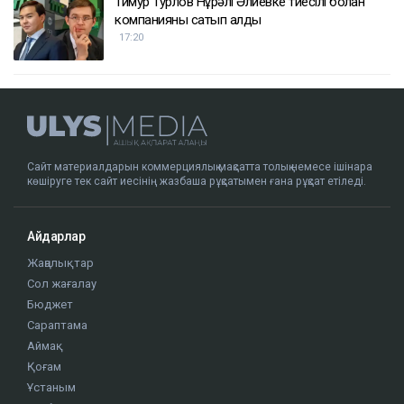
Тимур Турлов Нұрәлі Әлиевке тиесілі болған
компанияны сатып алды
17:20
Сайт материалдарын коммерциялық мақсатта толық немесе ішінара
көшіруге тек сайт иесінің жазбаша рұқсатымен ғана рұқсат етіледі.
Айдарлар
Жаңалықтар
Сол жағалау
Бюджет
Сараптама
Аймақ
Қоғам
Ұстаным