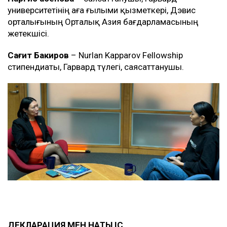
университетінің аға ғылыми қызметкері, Дэвис
орталығының Орталық Азия бағдарламасының
жетекшісі.
Сағит Бакиров
– Nurlan Kapparov Fellowship
стипендиаты, Гарвард түлегі, саясаттанушы.
ДЕКЛАРАЦИЯ МЕН НАҚТЫ ІС