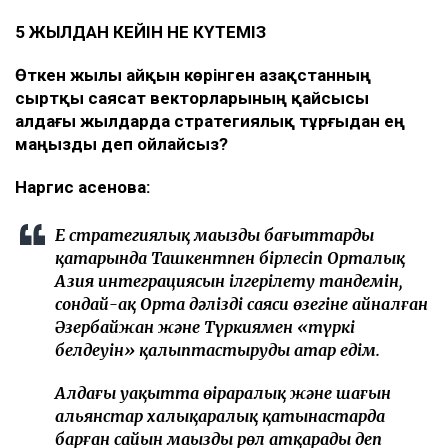
5 ЖЫЛДАН КЕЙІН НЕ КҮТЕМІЗ
Өткен жылы айқын көрінген Қазақстанның
сыртқы саясат векторларының қайсысы
алдағы жылдарда стратегиялық тұрғыдан ең
маңызды деп ойлайсыз?
Наргис Қасенова:
Ең стратегиялық маңызды бағыттардың
қатарында Ташкентпен бірлесіп Орталық
Азия интеграциясын ілгерілету тандемін,
сондай-ақ Орта дәліздің саяси өзегіне айналған
Әзербайжан және Түркиямен «түркі
белдеуін» қалыптастыруды атар едім.
Алдағы уақытта өңіраралық және шағын
альянстар халықаралық қатынастарда
барған сайын маңызды рөл атқарады деп