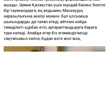
ашады. Әрине Қазақстан үшін мұндай баланс белгілі
бір тәуекелдерге, ең алдымен, Мәскеудің
наразылығына әкелуі мүмкін. Бұл қосымша
шығындарды да талап етеді, өйткені кейде
тиімділікті құрбан етіп, әртараптандыруға баруға
тура келеді. Алайда егер біз егемендігімізді
сақтағымыз келсе, бұдан өзге жол жоқ.