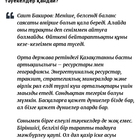
тәуекелдер қандай?
Сағит Бакиров:
Меніңше, белсенді баланс
саясаты өміршең болып қала береді. Алайда
оны тұрақты деп сеніммен айтуға
болмайды. Өйткені бейтараптықтың құны
кезең-кезеңімен арта түседі.
Орта держава ретіндегі Қазақстанның басты
артықшылығы – ресурстары мен
географиясы. Энергетуикалық ресурстар,
транзит, стратегиялық минералдар және
өңірлік рөл елді түрлі күш орталықтары үшін
маңызды етеді. Сондықтан теңгерім болуы
мүмкін. Басқаларға қажет дүниелер бізде бар,
ал бізге қажет дүниелер оларда бар.
Сонымен бірге елеулі тәуекелдер де жоқ емес.
Біріншісі, белгілі бір тарапты таңдауға
мәжбүрлеу қаупі. Ол дәл қазір іске асуы