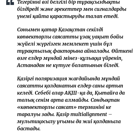
Теңгерімнің өзі белгілі бір тұрақсыздықты
білдіреді және әрекеттер мен сигналдарды
үнемі қайта қарастыруды талап етеді.
Сонымен қатар Қазақстан секілді
көпвекторлы саясатты ұзақ уақыт бойы
жүйелі жүргізген мемлекет үшін бұл
тұрақтылық факторына айналады. Өйткені
өзге елдер мұндай мінез-құлыққа үйреніп,
Астанадан не күтуге болатынын біледі.
Қазіргі поляризация жағдайында мұндай
саясатты қолданатын елдер саны артып
келеді. Себебі олар АҚШ-қа да, Қытайға да
толық сенім арта алмайды. Сондықтан
«көпвекторлы саясат» терминінің кең
таралуы заңды. Қазір multialignment –
мультиқосылу ұғымы да жиі қолданыла
бастады.