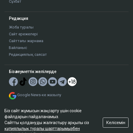
Сұхбат
Редакция
Жоба туралы
Сайт ережелері
Сайттағы жарнама
Байланыс
Редакциялық саясат
Біз әлеуметтік желілерде
Google News-ке жазылу
Біз сайт жұмысын жақсарту үшін cookie
файлдарын пайдаланамыз.
Келісемін
Сайтты қолдануды жалғастыру арқылы сіз
құпиялылық туралы шарттарымызбен