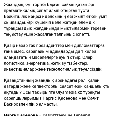
Жаһандық күн тәртібі барған сайын қатаң әрі
прагматикалық сипат алып отырған тұста
Бейбітшілік кеңесі идеясының өзі жылт еткен үміт
сыйлайды. Әрі күшейіп келе жатқан әлемдік
тұрақсыздық жағдайында мықтылармен терезені
тең ұстау үшін жасалған талпыныс іспетті.
Қазір назар тек президенттер мен дипломаттарға
ғана емес, қарапайым адамдарды да тікелей
алаңдататын мәселелерге ауып отыр. Олар:
логистика, энергетика, жеткізу тізбектері,
инвестициялар және технологиялық тәуелсіздік.
Қазақстанның жаһандық аренадағы рөлі қалай
өзгерді және көпвекторлы саясат өзін қаншалықты
ақтады? Осы тақырыпта Ulysmedia.kz тұрақты
сарапшыларымыз Наргис Қасенова мен Сағит
Бакировпен пікір алмасты.
Наргис Қасенова
– саясаттанушы, Гарвард