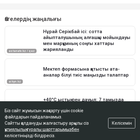
Біз сайт жұмысын жақсарту үшін cookie
файлдарын пайдаланамыз.
Келісемін
Сайтты қолдануды жалғастыру арқылы сіз
құпиялылық туралы шарттарымызбен
келісетініңізді білдіресіз.