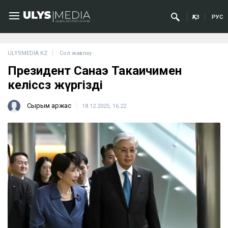
ҚАЗ
РУС
ULYSMEDIA.KZ
Сол жағалау
Президент Санаэ Такаичимен
келіссөз жүргізді
Сырым Қаржас
18.12.2025, 16:22