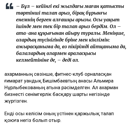
– Бұл – кейінгі екі жылдағы маған қатысты
төртінші талап арыз, бірақ бұрынғы
енемнің берген алғашқы арызы. Осы уақыт
ішінде мен тек бір талап арыз бердім. Ол –
ата-ана құқығынан айыру туралы. Меніңше,
олардың түсінігінде бәріне мен кінәлімін:
ажырасқаныма да, өз пікірімді айтқаныма да,
балалардың олармен араласқысы
келмейтініне де, – деді ол.
Қахарманның сөзінше, фитнес-клуб орналасқан
ғимарат Қуандық Бишімбаевтың анасы Альмира
Нұрлыбекованың атына рәсімделген. Ал Қахарман
бизнесті сенімгерлік басқару шарты негізінде
жүргізген.
Енді осы келісім оның үстінен қаржылық талап
қоюға негіз болып отыр.