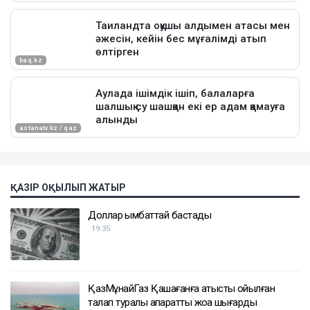
ҚАЗІР ОҚЫЛЫП ЖАТЫР
Доллар қымбаттай бастады
19:35
ҚазМұнайГаз Қашағанға қатысты қойылған
талап туралы ақпаратты жоққа шығарды