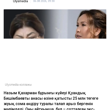
Ulysmedia
06.08.2026, 09:30
Ulysmedia коллажы
Назым Қахарман бұрынғы күйеуі Қуандық
Бишімбаевтың анасы өзіне қатысты 25 млн теңгеге
жуық сома өндіру туралы талап арыз бергенін
мәлімдеді. Оның айтуынша, бұл – сотталған экс-