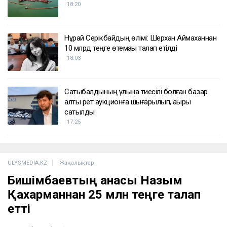
18:20
Нұрай Серікбайдың өлімі: Шерхан Аймаханнан
10 млрд теңге өтемақы талап етілді
18:03
Сатыбалдының ұлына тиесілі болған базар
алты рет аукционға шығарылып, ақыры
сатылды
17:25
ULYSMEDIA.KZ
Жаңалықтар
Бишімбаевтың анасы Назым
Қахарманнан 25 млн теңге талап
етті