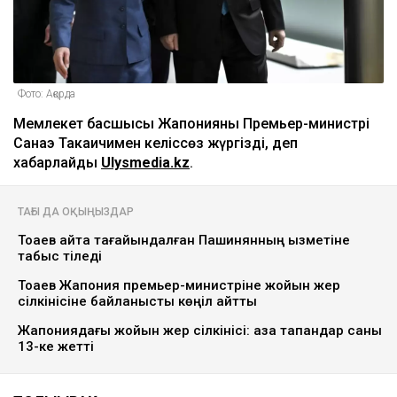
Фото: Ақорда
Мемлекет басшысы Жапонияның Премьер-министрі
Санаэ Такаичимен келіссөз жүргізді, деп
хабарлайды
Ulysmedia.kz
.
ТАҒЫ ДА ОҚЫҢЫЗДАР
Тоқаев қайта тағайындалған Пашинянның қызметіне
табыс тіледі
Тоқаев Жапония премьер-министріне жойқын жер
сілкінісіне байланысты көңіл айтты
Жапониядағы жойқын жер сілкінісі: қаза тапқандар саны
13-ке жетті