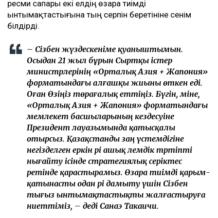
ресми сапары екі елдің өзара тиімді
ынтымақтастығына тың серпін беретініне сенім
білдірді.
– Сізбен жүздескеніме қуаныштымын.
Осыдан 21 жыл бұрын Сыртқы істер
министрлерінің «Орталық Азия + Жапония»
форматындағы алғашқы жиыны өткен еді.
Оған Өзіңіз төрағалық еттіңіз. Бүгін, міне,
«Орталық Азия + Жапония» форматындағы
мемлекет басшыларының кездесуіне
Президент лауазымында қатысқалы
отырсыз. Қазақстанды заң үстемдігіне
негізделген еркін әрі ашық әлемдік тәртіпті
нығайту ісінде стратегиялық серіктес
ретінде қарастырамыз. Өзара тиімді қарым-
қатынасты одан әрі дамыту үшін Сізбен
тығыз ынтымақтастықты жалғастыруға
ниеттіміз, – деді Санаэ Такаичи.