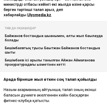
министрдің отбасы кейінгі екі жылда өзіне қарсы
берген төртінші талап арыз, деп
хабарлайды
Ulysmedia.kz
.
ТАҒЫ ДА ОҚЫҢЫЗДАР
Байжанов бостандыққа шыққанымен, алты жыл бақылауда
болады
Бишімбаевтың туысы Бақытжан Байжанов бостандыққа
шықты
Бишімбаев ісі арқылы танылған Айжан Аймағанова
прокуратурадағы қызметінен кетті
Арада бірнеше жыл өткен соң талап қойылды
Назым Қахарманның айтуынша, талап оның екінші
баласын дүниеге әкелгеннен кейін басқарған
фитнес-клубқа қатысты.