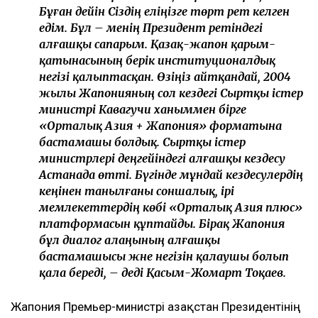
Бұған дейін Сіздің еліңізге төрт рет келген
едім. Бұл – менің Президент ретіндегі
алғашқы сапарым. Қазақ-жапон қарым-
қатынасының берік институционалдық
негізі қалыптасқан. Өзіңіз айтқандай, 2004
жылы Жапонияның сол кездегі Сыртқы істер
министрі Кавагучи ханыммен бірге
«Орталық Азия + Жапония» форматына
бастамашы болдық. Сыртқы істер
министрлері деңгейіндегі алғашқы кездесу
Астанада өтті. Бүгінде мұндай кездесулердің
кеңінен танылғаны соншалық, ірі
мемлекеттердің көбі «Орталық Азия плюс»
платформасын құптайды. Бірақ Жапония
бұл диалог алаңының алғашқы
бастамашысы және негізін қалаушы болып
қала береді, – деді Қасым-Жомарт Тоқаев.
Жапония Премьер-министрі Қазақстан Президентінің