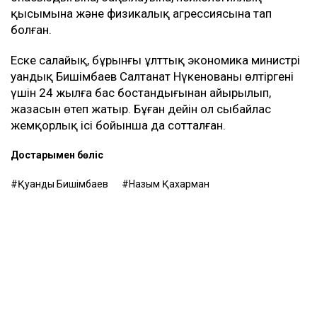
қысымына және физикалық агрессиясына тап
болған.
Еске салайық, бұрынғы ұлттық экономика министрі
Қуандық Бишімбаев Салтанат Нүкенованы өлтіргені
үшін 24 жылға бас бостандығынан айырылып,
жазасын өтеп жатыр. Бұған дейін ол сыбайлас
жемқорлық ісі бойынша да сотталған.
Достарыңмен бөліс
Қуандық Бишімбаев
Назым Қахарман