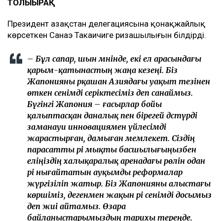
ТОЛЫҒЫРАҚ
Президент Қазақстан делегациясына қонақжайлық
көрсеткен Санаэ Такаичиге ризашылығын білдірді.
– Бұл сапар, шын мәнінде, екі ел арасындағы
қарым-қатынастың жаңа кезеңі. Біз
Жапонияны әрқашан Азиядағы уақыт тезінен
өткен сенімді серіктесіміз деп санаймыз.
Бүгінгі Жапония – ғасырлар бойы
қалыптасқан даналық пен бірегей дәстүрді
заманауи инновациямен үйлесімді
жарастырған, дамыған мемлекет. Сіздің
парасатты әрі мықты басшылығыңызбен
еліңіздің халықаралық аренадағы рөлін одан
әрі нығайтатын ауқымды реформалар
жүргізіліп жатыр. Біз Жапонияны алыстағы
көршіміз, дегенмен жақын әрі сенімді досымыз
деп жиі айтамыз. Өзара
байланыстарымыздың тарихы тереңде.