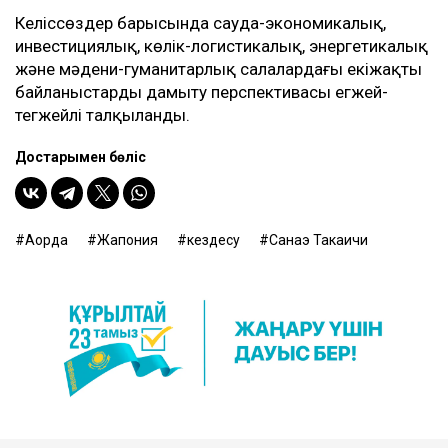
Келіссөздер барысында сауда-экономикалық,
инвестициялық, көлік-логистикалық, энергетикалық
және мәдени-гуманитарлық салалардағы екіжақты
байланыстарды дамыту перспективасы егжей-
тегжейлі талқыланды.
Достарыңмен бөліс
Ақорда
Жапония
кездесу
Санаэ Такаичи