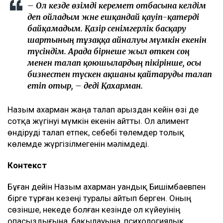
– Ол кезде өзімді керемет отбасына келдім
деп ойладым және ешқандай қауіп-қатерді
байқамадым. Қазір сенімгерлік басқару
шартының тұзаққа айналуы мүмкін екенін
түсіндім. Арада бірнеше жыл өткен соң
менен талап қоюшылардың пікірінше, осы
бизнестен түскен ақшаны қайтаруды талап
етіп отыр, – деді Қахарман.
Назым Қахарман жаңа талап арыздан кейін өзі де
сотқа жүгінуі мүмкін екенін айтты. Ол алимент
өндіруді талап етпек, себебі төлемдер толық
көлемде жүргізілмегенін мәлімдеді.
Контекст
Бұған дейін Назым Қахарман Қуандық Бишімбаевпен
бірге тұрған кезеңі туралы айтып берген. Оның
сөзінше, некеде болған кезінде ол күйеуінің
опасыздығына, бақылауына, психологиялық