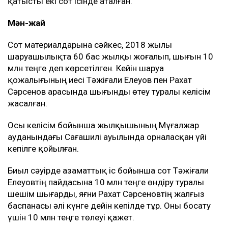
қатысты екі сот ісінде аталған.
Мән-жай
Сот материалдарына сәйкес, 2018 жылы
шаруашылықта 60 бас жылқы жоғалып, шығын 10
млн теңге деп көрсетілген. Кейін шаруа
қожалығының иесі Тәжіғали Елеуов пен Рахат
Сәрсенов арасында шығынды өтеу туралы келісім
жасалған.
Осы келісім бойынша жылқышының Мұғалжар
ауданындағы Сағашилі ауылында орналасқан үйі
кепілге қойылған.
Биыл сәуірде азаматтық іс бойынша сот Тәжіғали
Елеуовтің пайдасына 10 млн теңге өндіру туралы
шешім шығарды, яғни Рахат Сәрсеновтің жалғыз
баспанасы әлі күнге дейін кепілде тұр. Оны босату
үшін 10 млн теңге төлеуі қажет.