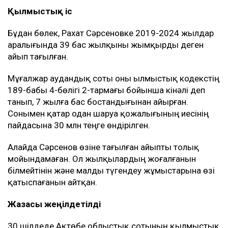
Қылмыстық іс
Бұдан бөлек, Рахат Сәрсеновке 2019-2024 жылдар
аралығында 39 бас жылқыны жымқырды деген
айып тағылған.
Мұғалжар аудандық соты оны Қылмыстық кодекстің
189-бабы 4-бөлігі 2-тармағы бойынша кінәлі деп
танып, 7 жылға бас бостандығынан айырған.
Сонымен қатар одан шаруа қожалығының иесінің
пайдасына 30 млн теңге өндірілген.
Алайда Сәрсенов өзіне тағылған айыпты толық
мойындамаған. Ол жылқылардың жоғалғанын
білмейтінін және малды түгендеу жұмыстарына өзі
қатыспағанын айтқан.
Жазасы жеңілдетілді
30 шілдеде Ақтөбе облыстық сотының қылмыстық