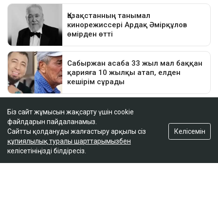
Біз сайт жұмысын жақсарту үшін cookie
файлдарын пайдаланамыз.
Келісемін
Сайтты қолдануды жалғастыру арқылы сіз
құпиялылық туралы шарттарымызбен
келісетініңізді білдіресіз.