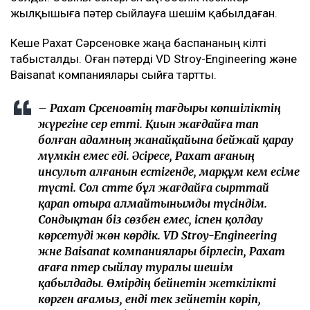
жылқышыға пәтер сыйлауға шешім қабылдаған.
Кеше Рахат Сәрсеновке жаңа баспананың кілті
табысталды. Оған пәтерді VD Stroy-Engineering және
Baisanat компаниялары сыйға тартты.
– Рахат Сәрсеновтің тағдыры көпшіліктің
жүрегіне әсер етті. Қиын жағдайға тап
болған адамның жанайқайына бейжай қарау
мүмкін емес еді. Әсіресе, Рахат ағаның
инсульт алғанын естігенде, марқұм әкем есіме
түсті. Сол сәтте бұл жағдайға сырттай
қарап отыра алмайтынымды түсіндім.
Сондықтан біз сөзбен емес, іспен қолдау
көрсетуді жөн көрдік. VD Stroy-Engineering
және Baisanat компаниялары бірлесіп, Рахат
ағаға пәтер сыйлау туралы шешім
қабылдады. Өмірдің бейнетін жеткілікті
көрген ағамыз, енді тек зейнетін көріп,