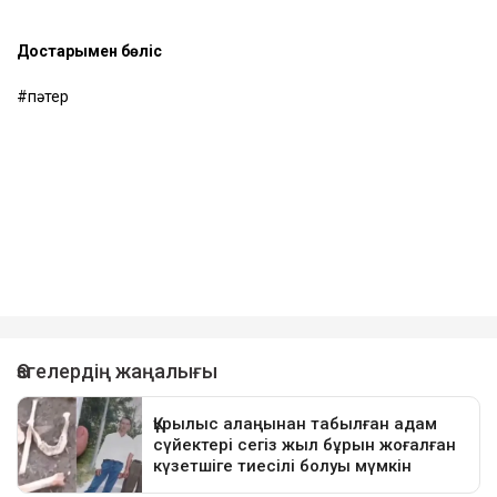
Достарыңмен бөліс
пәтер