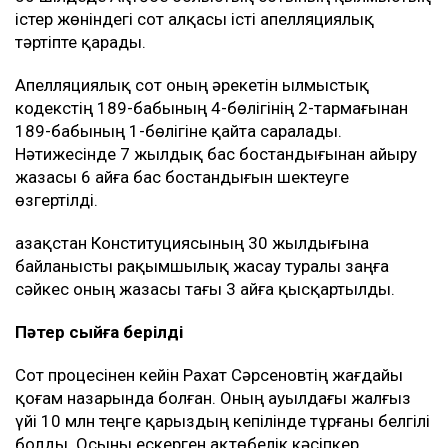
істер жөніндегі сот алқасы істі апелляциялық
тәртіпте қарады.
Апелляциялық сот оның әрекетін Қылмыстық
кодекстің 189-бабының 4-бөлігінің 2-тармағынан
189-бабының 1-бөлігіне қайта саралады.
Нәтижесінде 7 жылдық бас бостандығынан айыру
жазасы 6 айға бас бостандығын шектеуге
өзгертілді.
Қазақстан Конституциясының 30 жылдығына
байланысты рақымшылық жасау туралы заңға
сәйкес оның жазасы тағы 3 айға қысқартылды.
Пәтер сыйға берілді
Сот процесінен кейін Рахат Сәрсеновтің жағдайы
қоғам назарында болған. Оның ауылдағы жалғыз
үйі 10 млн теңге қарыздың кепілінде тұрғаны белгілі
болды. Осыны ескерген ақтөбелік кәсіпкер