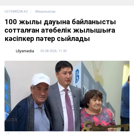
ULYSMEDIA.KZ
Жаңалықтар
100 жылқы дауына байланысты
сотталған ақтөбелік жылқышыға
кәсіпкер пәтер сыйлады
Ulysmedia
05.08.2026, 11:30