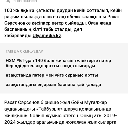
Ulysmedia коллажы
100 жылқыға қатысты даудан кейін сотталып, кейін
рақымшылыққа іліккен ақтөбелік жылқышы Рахат
Сәрсеновке кәсіпкер пәтер сыйлады. Оған жаңа
баспананың кілті табысталды, деп
хабарлайды
Ulysmedia.kz
.
ТАҒЫ ДА ОҚЫҢЫЗДАР
НЗМ ҰБТ-дан 140 балл жинаған түлектерге пәтер
берілді деген ақпаратты жоққа шығарды
Қазақстанда пәтер мен үйге сұраныс артты
Қазақстандағы ең арзан баспана қай қалада
Рахат Сәрсенов бірнеше жыл бойы Мұғалжар
ауданындағы «Тайбурыл» шаруа қожалығында
жылқышы болып жұмыс істеген. Оның аты 2019-
2024 жылдар аралығында жоғалған жылқыларға