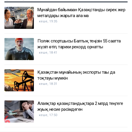
Мұнайдан байымаған Қазақстанды сирек жер
металдары жарыта ала ма
кеше, 19:35
Поляк спортшысы Балтық теңізін 55 сағатта
жүзіп өтіп, тарихи рекорд орнатты
кеше, 18:41
Қазақстан мұнайының экспорты тағы да
тоқтауы мүмкін
кеше, 18:31
Алаяқтар қазақстандықтарға 2 млрд теңгеге
жуық несие рәсімдеген
кеше, 17:50