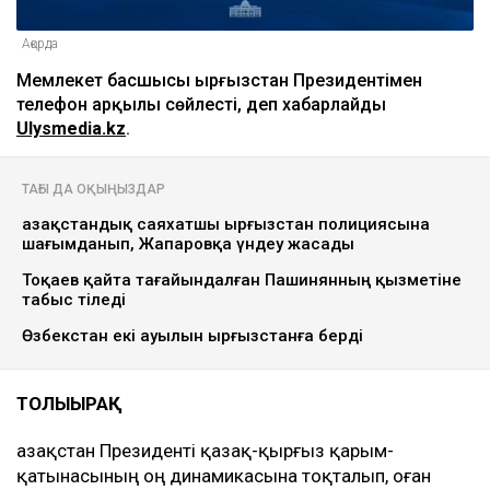
Ақорда
Мемлекет басшысы Қырғызстан Президентімен
телефон арқылы сөйлесті, деп хабарлайды
Ulysmedia.kz
.
ТАҒЫ ДА ОҚЫҢЫЗДАР
Қазақстандық саяхатшы Қырғызстан полициясына
шағымданып, Жапаровқа үндеу жасады
Тоқаев қайта тағайындалған Пашинянның қызметіне
табыс тіледі
Өзбекстан екі ауылын Қырғызстанға берді
ТОЛЫҒЫРАҚ
Қазақстан Президенті қазақ-қырғыз қарым-
қатынасының оң динамикасына тоқталып, оған