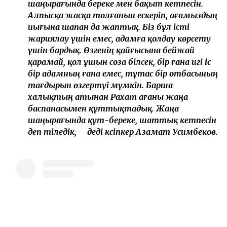
шаңырағында береке мен бақыт кетпесін.
Алпысқа жасқа толғанын ескеріп, ағамыздың
иығына шапан да жаптық. Біз бұл істі
жариялау үшін емес, адамға қолдау көрсету
үшін бардық. Өзгенің қайғысына бейжай
қарамай, қол ұшын соза білсек, бір ғана игі іс
бір адамның ғана емес, тұтас бір отбасының
тағдырын өзгертуі мүмкін. Барша
халықтың атынан Рахат ағаны жаңа
баспанасымен құттықтадық. Жаңа
шаңырағында құт-береке, шаттық кетпесін
деп тіледік, – деді кәсіпкер Азамат Усимбеков.