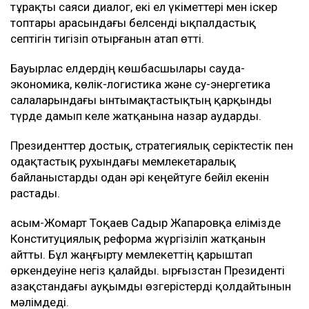
тұрақты саяси диалог, екі ел үкіметтері мен іскер
топтары арасындағы белсенді ықпалдастық
септігін тигізіп отырғанын атап өтті.
Бауырлас елдердің көшбасшылары сауда-
экономика, көлік-логистика және су-энергетика
салаларындағы ынтымақтастықтың қарқынды
түрде дамып келе жатқанына назар аударды.
Президенттер достық, стратегиялық серіктестік пен
одақтастық рухындағы мемлекетаралық
байланыстарды одан әрі кеңейтуге бейіл екенін
растады.
Қасым-Жомарт Тоқаев Садыр Жапаровқа елімізде
Конституциялық реформа жүргізіліп жатқанын
айтты. Бұл жаңғырту мемлекеттің қарыштап
өркендеуіне негіз қалайды. Қырғызстан Президенті
Қазақстандағы ауқымды өзгерістерді қолдайтынын
мәлімдеді.