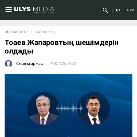
ҚАЗ
РУС
ULYSMEDIA.KZ
Сол жағалау
Тоқаев Жапаровтың шешімдерін
қолдады
Сырым Қаржас
17.02.2026, 16:22