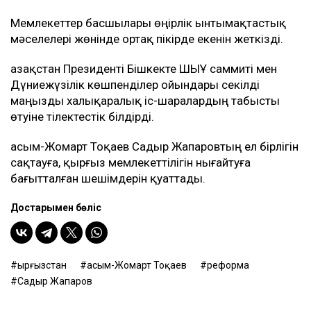
Мемлекеттер басшылары өңірлік ынтымақтастық
мәселелері жөнінде ортақ пікірде екенін жеткізді.
Қазақстан Президенті Бішкекте ШЫҰ саммиті мен
Дүниежүзілік көшпенділер ойындары секілді
маңызды халықаралық іс-шаралардың табысты
өтуіне тілектестік білдірді.
Қасым-Жомарт Тоқаев Садыр Жапаровтың ел бірлігін
сақтауға, қырғыз мемлекеттілігін нығайтуға
бағытталған шешімдерін қуаттады.
Достарыңмен бөліс
Қырғызстан
Қасым-Жомарт Тоқаев
реформа
Садыр Жапаров