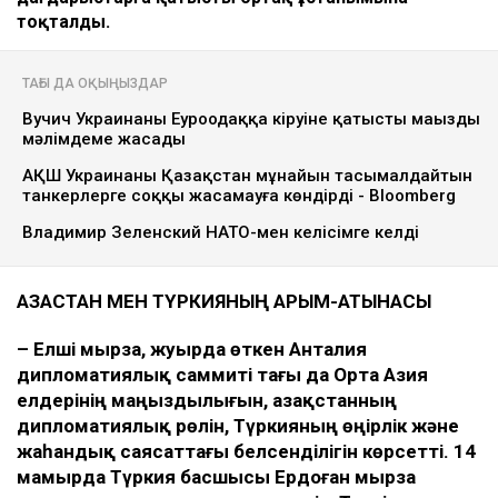
тоқталды.
ТАҒЫ ДА ОҚЫҢЫЗДАР
Вучич Украинаның Еуроодаққа кіруіне қатысты маңызды
мәлімдеме жасады
АҚШ Украинаны Қазақстан мұнайын тасымалдайтын
танкерлерге соққы жасамауға көндірді - Bloomberg
Владимир Зеленский НАТО-мен келісімге келді
ҚАЗАҚСТАН МЕН ТҮРКИЯНЫҢ ҚАРЫМ-ҚАТЫНАСЫ
–
Елші мырза,
жуырда өткен Анталия
дипломатиялық саммиті тағы да Орта Азия
елдерінің маңыздылығын, Қазақстанның
дипломатиялық рөлін, Түркияның өңірлік және
жаһандық саясаттағы белсенділігін көрсетті.
14
мамырда Түркия басшысы Ердоған мырза