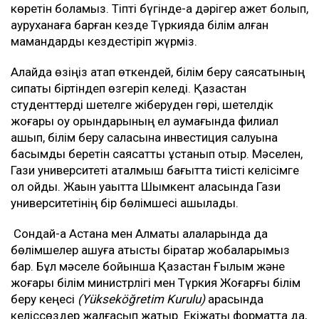
көретін боламыз. Тіпті бүгінде-ақ дәрігер қажет болып,
ауруханаға барған кезде Түркияда білім алған
мамандарды кездестіріп жүрміз.
Алайда өзіңіз атап өткендей, білім беру саясатының
сипаты біртіндеп өзгеріп келеді. Қазақстан
студенттерді шетелге жіберуден гөрі, шетелдік
жоғары оқу орындарының ел аумағында филиал
ашып, білім беру саласына инвестиция салуына
басымдық беретін саясатты ұстанып отыр. Мәселен,
Гази университеті аталмыш бағытта тиісті келісімге
қол қойды. Жақын уақытта Шымкент қаласында Гази
университетінің бір бөлімшесі ашылады.
Сондай-ақ Астана мен Алматы қалаларында да
бөлімшелер ашуға қатысты бірқатар жобаларымыз
бар. Бұл мәселе бойынша Қазақстан Ғылым және
жоғары білім министрлігі мен Түркия Жоғарғы білім
беру кеңесі
(Yükseköğretim Kurulu)
арасында
келіссөздер жалғасып жатыр. Екіжақты форматта да,