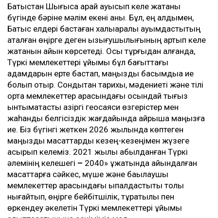
Батыстан Шығысқа қарай ауысып келе жатқаны
бүгінде бәріне мәлім екені анық. Бұл, ең алдымен,
Батыс елдері бастаған халықаралық қауымдастықтың
аталған өңірге деген қызығушылығының артып келе
жатқанын айқын көрсетеді. Осы тұрғыдан алғанда,
Түркі мемлекеттері ұйымы бұл бағыттағы
қадамдарын ерте бастап, маңызды басымдыққа ие
болып отыр. Сондықтан тарихы, мәдениеті және тілі
ортақ мемлекеттер арасындағы осындай тығыз
ынтымақтастық қазіргі геосаяси өзгерістер мен
жаһандық белгісіздік жағдайында айрықша маңызға
ие. Біз бүгінгі жеткен 2026 жылында көптеген
маңызды мақсаттарды кезең-кезеңімен жүзеге
асырып келеміз. 2021 жылы қабылданған Түркі
әлемінің келешегі
–
2040» құжатында айқындалған
мақсаттарға сәйкес, мүше және бақылаушы
мемлекеттер арасындағы ықпалдастықты толық
нығайтып, өңірге бейбітшілік, тұрақтылық пен
өркендеу әкелетін Түркі мемлекеттері ұйымы