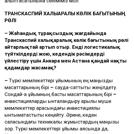
қалыптасатынына сеніміміз мол.
ТРАНСКАСПИЙ ХАЛЫҚАРАЛЫҚ КӨЛІК БАҒЫТЫНЫҢ
РӨЛІ
–
Жаһандық тұрақсыздық жағдайында
Транскаспий халықаралық көлік бағытының рөлі
айтарлықтай артып отыр. Енді логистикалық
түйткілдерді жою, кедендік рәсімдерді
үйлестіру үшін Анкара мен Астана қандай нақты
қадамдар жасамақ?
–
Түркі мемлекеттері ұйымының ең маңызды
мақсаттарының бірі
–
сауда-саттықты жеңілдету.
Сондай-ақ ұйымның басты мақсаттарының бірі
–
инвестицияларды ынталандыру арқылы мүше
мемлекеттер арасындағы инвестициялық
ынтымақтастықты кеңейту. Әрине, кеден
саласындағы техникалық жұмыстардың маңызы
зор. Түркі мемлекеттері ұйымы аясында да,