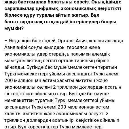
жаңа бастамалар болатыны сөзсіз. Оның ішінде
сарапшылар цифрлық, экономикалық кеңістікті
бірлесе құру туралы айтып жатыр. Бұл
бағыттарда нақты қандай ілгерілеулер болуы
мүмкін?
–
Өздеріңіз білетіндей, Орталық Азия, жалпы алғанда
Азия өңірі соңғы жылдары геосаяси және
экономикалық үдерістердің ықпалымен әлемдік
қызығушылықтың негізгі орталықтарының біріне
айналды. Бүгінде бес мүше мемлекеттен тұратын
Түркі мемлекеттері ұйымы аясындағы Түркі әлемі
200 миллионнан астам халықты қамтитын және
экономикалық көлемі 2 триллион доллардан асатын
ірі кеңістікке айналып отыр. Бүгінде бес мүше
мемлекеттен тұратын Түркі мемлекеттері ұйымы
аясындағы Түркі әлемі 200 миллионнан астам
халықты қамтитын және экономикалық әлеуеті 2
триллион доллардан асатын ірі кеңістікке айналып
отыр. Бұл көрсеткіштер Түркі мемлекеттері