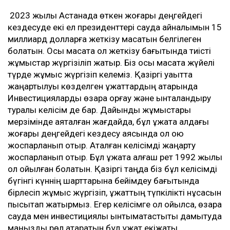
2023 жылы Астанада өткен жоғары деңгейдегі
кездесуде екі ел президенттері сауда айналымын 15
миллиард долларға жеткізу мақсатын белгілеген
болатын. Осы мақсатқа қол жеткізу бағытында тиісті
жұмыстар жүргізіліп жатыр. Біз осы мақсатқа жүйелі
түрде жұмыс жүргізіп келеміз. Қазіргі уақытта
жаңартылуы көзделген құжаттардың қатарында
Инвестицияларды өзара қорғау және ынталандыру
туралы келісім де бар. Дайындық жұмыстары
мерзімінде аяқталған жағдайда, бұл құжатқа алдағы
жоғары деңгейдегі кездесу аясында қол қою
жоспарланып отыр. Аталған келісімді жаңарту
жоспарланып отыр. Бұл құжатқа алғаш рет 1992 жылы
қол қойылған болатын. Қазіргі таңда біз бұл келісімді
бүгінгі күннің шарттарына бейімдеу бағытында
бірлесіп жұмыс жүргізіп, құжаттың түпкілікті нұсқасын
пысықтап жатырмыз. Егер келісімге қол қойылса, өзара
сауда мен инвестициялық ынтымақтастықты дамытуда
маңызды рөл атқаратын бұл құжат екіжақты