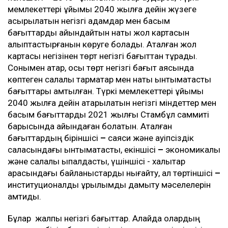
мемлекеттері ұйымы 2040 жылға дейін жүзеге
асырылатын негізгі қадамдар мен басым
бағыттарды айқындайтын нақты жол картасын
қалыптастырғанын көруге болады. Аталған жол
картасы негізінен төрт негізгі бағыттан тұрады.
Сонымен қатар, осы төрт негізгі бағыт аясында
көптеген салалық тармақтар мен нақты ынтымақтастық
бағыттары қамтылған. Түркі мемлекеттері ұйымы
2040 жылға дейін атқарылатын негізгі міндеттер мен
басым бағыттарды 2021 жылғы Стамбұл саммиті
барысында айқындаған болатын. Аталған
бағыттардың біріншісі
–
саяси және қауіпсіздік
саласындағы ынтымақтастық, екіншісі
–
экономикалық
және салалық ықпалдастық, үшіншісі - халықтар
арасындағы байланыстарды нығайту, ал төртіншісі
–
институционалдық құрылымды дамыту мәселелерін
қамтиды.
Бұлар жалпы негізгі бағыттар. Алайда олардың