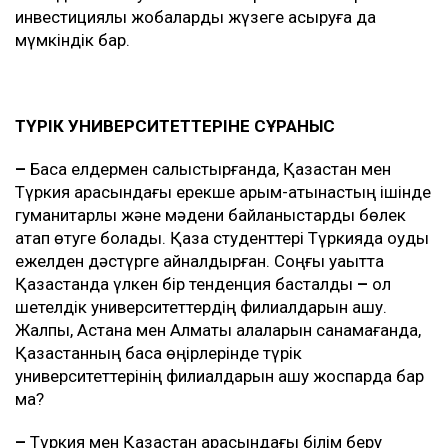
инвестициялық жобаларды жүзеге асыруға да
мүмкіндік бар.
ТҮРІК УНИВЕРСИТЕТТЕРІНЕ СҰРАНЫС
–
Басқа елдермен салыстырғанда, Қазақстан мен
Түркия арасындағы ерекше қарым-қатынастың ішінде
гуманитарлық және мәдени байланыстарды бөлек
атап өтуге болады. Қазақ студенттері Түркияда оқуды
ежелден дәстүрге айналдырған. Соңғы уақытта
Қазақстанда үлкен бір тенденция басталды
–
ол
шетелдік университеттердің филиалдарын ашу.
Жалпы, Астана мен Алматы қалаларын санамағанда,
Қазақстанның басқа өңірлерінде түрік
университеттерінің филиалдарын ашу жоспарда бар
ма?
–
Түркия мен Қазақстан арасындағы білім беру