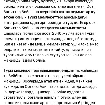
аясында білім беру, қауіпсіздік, шекара қауіпсіздігі
секілді көптеген қосымша салалар қамтылған. Осы
бағыттар бойынша жүргізіліп жатқан жұмыстар күн
өткен сайын Түркі мемлекеттері арасындағы
интеграцияны одан әрі тереңдете түсуде. Егер осы
бағыттар бойынша көзделген ынтымақтастық
шаралары толық іске асса, 2040 жылға қарай Түркі
әлемінің интеграциясы толыққанды деңгейге жетеді.
Бұл өз кезегінде мүше мемлекеттер үшін ғана емес,
өңірлік ынтымақтастықты нығайту, қауіпсіздік пен
тұрақтылықты қамтамасыз ету тұрғысынан да аса
маңызды қадам болмақ.
Түркі мемлекеттері ұйымының өңірлік те, жаһандық
та бейбітшілікке қосып отырған үлесі айрықша
маңызды. Жоғарыда атап өткенімдей, Азия кең
ауқымда, ал Орталық Азия тар аяда алғанда әлемдік
ірі державалардың назарын өзіне аударған
стратегиялық орталыққа айналып отыр. Әлемдік
экономикалық және қаржылық орталықтың біртіндеп