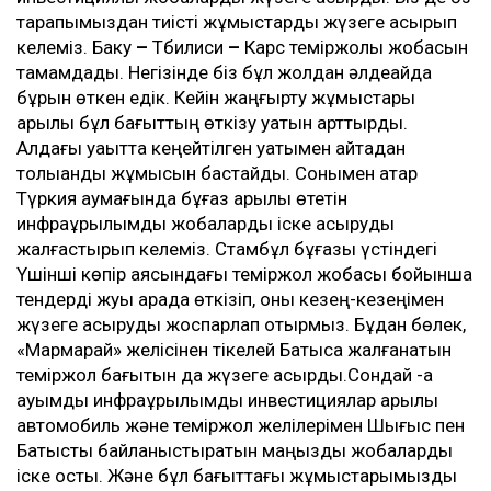
тарапымыздан тиісті жұмыстарды жүзеге асырып
келеміз. Баку
–
Тбилиси
–
Карс теміржолы жобасын
тамамдадық. Негізінде біз бұл жолдан әлдеқайда
бұрын өткен едік. Кейін жаңғырту жұмыстары
арқылы бұл бағыттың өткізу қуатын арттырдық.
Алдағы уақытта кеңейтілген қуатымен қайтадан
толыққанды жұмысын бастайды. Сонымен қатар
Түркия аумағында бұғаз арқылы өтетін
инфрақұрылымдық жобаларды іске асыруды
жалғастырып келеміз. Стамбұл бұғазы үстіндегі
Үшінші көпір аясындағы теміржол жобасы бойынша
тендерді жуық арада өткізіп, оны кезең-кезеңімен
жүзеге асыруды жоспарлап отырмыз. Бұдан бөлек,
«Мармарай» желісінен тікелей Батысқа жалғанатын
теміржол бағытын да жүзеге асырдық.Сондай -ақ
ауқымды инфрақұрылымдық инвестициялар арқылы
автомобиль және теміржол желілерімен Шығыс пен
Батысты байланыстыратын маңызды жобаларды
іске қостық. Және бұл бағыттағы жұмыстарымызды