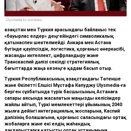
Ulysmedia.kz коллажы
Қазақстан мен Түркия арасындағы байланыс тек
«бауырлас елдер» деңгейіндегі символикалық
қатынаспен шектелмейді. Анкара мен Астана
бүгінде қауіпсіздік, логистика, қорғаныс өнеркәсібі,
жасанды интеллект, цифрландыру және
Транскаспий дәлізі секілді стратегиялық
бағыттарда жаңа кезеңге қадам басып отыр.
Түркия Республикасының Қазақстандағы Төтенше
және Өкілетті Елшісі Мұстафа Капуджу Ulysmedia-ға
берген сұхбатында түрік басшысының Астанаға
сапары аясында жасалатын маңызды келісімдер
жайлы айтып, Түркі мемлекеттері ұйымының 2040
жылға дейінгі интеграциялық жоспарына, Каспий
дәлізінің болашағына, қорғаныс саласындағы ортақ
жобаларға және екі елдің жаһандық
дағдарыстарға қатысты ортақ ұстанымына