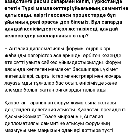
Қазақстанға ресми сапармен
келіп,
Түркістанда
өтетін Түркі мемлекеттері ұйымының саммитіне
қатысады.
Қазіргі
геосаяси процестерде бұл
ұйымның рөлі орасан деп
білеміз
.
Б
ұл сапарда
қандай келісімдерге қол жеткізіледі, қандай
келіс
сөздер
жоспарланып отыр?
– Анталия дипломатиялық форумы өңірлік әрі
жаһандық өзгерістер аса қарқынды өрбіген кезеңде
өте сәтті уақытқа сәйкес ұйымдастырылды. Форум
аясында көптеген мемлекет басшылары, үкімет
жетекшілері, сыртқы істер министрлері мен жоғары
лауазымды тұлғалар бас қосып, өңірімізде және
әлемде болып жатқан оқиғаларды талқылады.
Қазақстан тарапынан форум жұмысына жоғары
деңгейдегі делегация қатысты. Қазақстан президенті
Қасым-Жомарт Тоқаев мырзаның Анталия
дипломатиялық саммитіне қатысуы форумның
мазмұны мен маңызын одан әрі арттыра түсті.