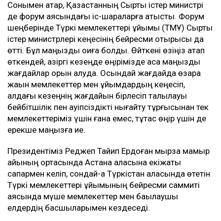
Сонымен қатар, Қазақстанның Сыртқы істер министрі
де форум аясындағы іс-шараларға қатысты. Форум
шеңберінде Түркі мемлекеттері ұйымы (ТМҰ) Сыртқы
істер министрлері кеңесінің бейресми отырысы да
өтті. Бұл маңызды оқиға болды. Өйткені өзіңіз атап
өткендей, қазіргі кезеңде өңірімізде аса маңызды
жағдайлар орын алуда. Осындай жағдайда өзара
жақын мемлекеттер мен ұйымдардың кеңесіп,
алдағы кезеңнің жағдайын бірлесіп талқылауы
бейбітшілік пен қауіпсіздікті нығайту тұрғысынан тек
мемлекеттеріміз үшін ғана емес, тұтас өңір үшін де
ерекше маңызға ие.
Президентіміз Реджеп Тайип Ердоған мырза мамыр
айының ортасында Астана қаласына екіжақты
сапармен келіп, сондай-ақ Түркістан қаласында өтетін
Түркі мемлекеттері ұйымының бейресми саммиті
аясында мүше мемлекеттер мен бақылаушы
елдердің басшыларымен кездеседі.