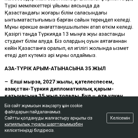
Түркі мемлекеттері ұйымы аясында да
Қазақстандағы жоғары білім саласындағы
ынтымақтастығымыз барған сайын тереңдеп келеді.
Мұны ерекше қанағаттанушылықпен атап өткім келеді.
Қазіргі таңда Түркияда 13 мыңға жуық қазақстандық
студент білім алуда. Біз олардың оқуын аяқтағаннан
кейін Қазақстанға оралып, ел игілігі жолында қызмет
етеді деп күтеміз әрі мұны қолдаймыз.
ҚАЗАҚ-ТҮРІК ҚАРЫМ-ҚАТЫНАСЫНА 35 ЖЫЛ
–
Елші мырза, 2027 жылы, қателеспесем,
Қазақстан-Түркия дипломатиялық қарым-
қатынасына 35 жыл толады. Бұл
–
өте үлкен
меже. Жалпы, осы мерейтой қарсаңында
Біз сайт жұмысын жақсарту үшін cookie
екіжақты қатынастың қандай моделін идеал
файлдарын пайдаланамыз.
деп санар едіңіз?
Немесе біз әлі де назар
Келісемін
Сайтты қолдануды жалғастыру арқылы сіз
аудармай жатқан дүниелер бар ма?
құпиялылық туралы шарттарымызбен
келісетініңізді білдіресіз.
–
Өздеріңіз білетіндей, мұны тағы да мақтанышпен