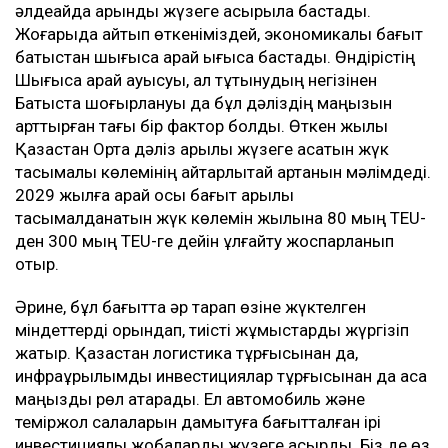
әлдеқайда қарқынды жүзеге асырыла бастады.
Жоғарыда айтып өткеніміздей, экономикалық бағыт
батыстан шығысқа қарай ығыса бастады. Өндірістің
Шығысқа қарай ауысуы, ал тұтынудың негізінен
Батыста шоғырлануы да бұл дәліздің маңызын
арттырған тағы бір фактор болды. Өткен жылы
Қазақстан Орта дәліз арқылы жүзеге асатын жүк
тасымалы көлемінің айтарлықтай артқанын мәлімдеді.
2029 жылға қарай осы бағыт арқылы
тасымалданатын жүк көлемін жылына 80 мың TEU-
ден 300 мың TEU-ге дейін ұлғайту жоспарланып
отыр.
Әрине, бұл бағытта әр тарап өзіне жүктелген
міндеттерді орындап, тиісті жұмыстарды жүргізіп
жатыр. Қазақстан логистика тұрғысынан да,
инфрақұрылымдық инвестициялар тұрғысынан да аса
маңызды рөл атқарады. Ел автомобиль және
теміржол салаларын дамытуға бағытталған ірі
инвестициялық жобаларды жүзеге асырды. Біз де өз