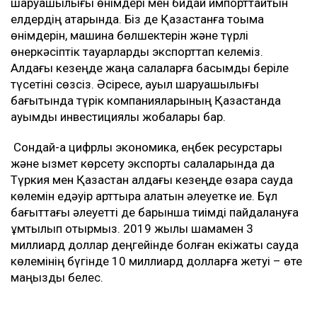
шаруашылығы өнімдері мен бидай импорттайтын
елдердің қатарында. Біз де Қазақстанға тоқыма
өнімдерін, машина бөлшектерін және түрлі
өнеркәсіптік тауарларды экспорттап келеміз.
Алдағы кезеңде жаңа салаларға басымдық беріле
түсетіні сөзсіз. Әсіресе, ауыл шаруашылығы
бағытында түрік компанияларының Қазақстанда
ауқымды инвестициялық жобалары бар.
Сондай-ақ цифрлық экономика, еңбек ресурстары
және қызмет көрсету экспорты салаларында да
Түркия мен Қазақстан алдағы кезеңде өзара сауда
көлемін едәуір арттыра алатын әлеуетке ие. Бұл
бағыттағы әлеуетті де барынша тиімді пайдалануға
ұмтылып отырмыз. 2019 жылы шамамен 3
миллиард доллар деңгейінде болған екіжақты сауда
көлемінің бүгінде 10 миллиард долларға жетуі – өте
маңызды белес.