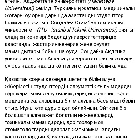
өтейін. Хаджеттепе Университеті
(Hacettepe
Üniversitesi)
секілді Түркияның жетекші медициналық
жоғары оқу орындарында қазақстандық студенттер
білім алып жатыр. Сондай-ақ Стамбұл техникалық
университеті
(İTÜ - İstanbul Teknik Üniversitesi)
сияқты
елдің ең көне әрі беделді университеттерінде
қазақстандық жастар инженерия және сәулет
мамандықтары бойынша оқуда. Сондай-ақ Акдениз
университеті мен Анкара университеті сияқты жоғары
оқу орындарында да көптеген студент білім алуда.
Қазақстан соңғы кезеңде шетелге білім алуға
жіберілетін студенттердің әлеуметтік ғылымдардан
гөрі жаратылыстану ғылымдары, инженерия және
медицина салаларында білім алуына басымдық беріп
отыр. Мұны өте дұрыс деп ойлаймын. Өйткені біз
болашақта елге қажет болатын инженерлерді,
техникалық мамандарды, дәрігерлер мен
стоматологтарды даярлап жатырмыз. Алдағы
уақытта олардың Қазақстанда қызмет етіп жатқанын