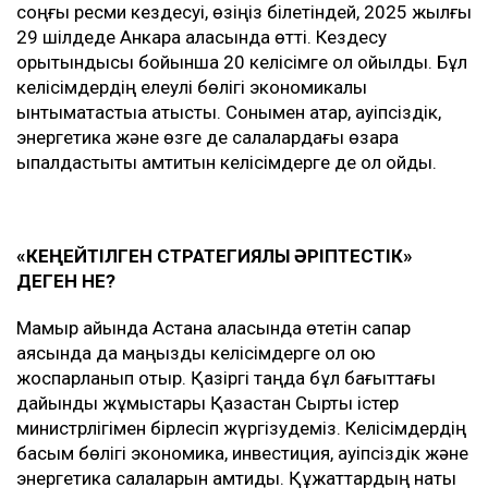
соңғы ресми кездесуі, өзіңіз білетіндей, 2025 жылғы
29 шілдеде Анкара қаласында өтті. Кездесу
қорытындысы бойынша 20 келісімге қол қойылды. Бұл
келісімдердің елеулі бөлігі экономикалық
ынтымақтастыққа қатысты. Сонымен қатар, қауіпсіздік,
энергетика және өзге де салалардағы өзара
ықпалдастықты қамтитын келісімдерге де қол қойдық.
«КЕҢЕЙТІЛГЕН СТРАТЕГИЯЛЫҚ ӘРІПТЕСТІК»
ДЕГЕН НЕ?
Мамыр айында Астана қаласында өтетін сапар
аясында да маңызды келісімдерге қол қою
жоспарланып отыр. Қазіргі таңда бұл бағыттағы
дайындық жұмыстары Қазақстан Сыртқы істер
министрлігімен бірлесіп жүргізудеміз. Келісімдердің
басым бөлігі экономика, инвестиция, қауіпсіздік және
энергетика салаларын қамтиды. Құжаттардың нақты