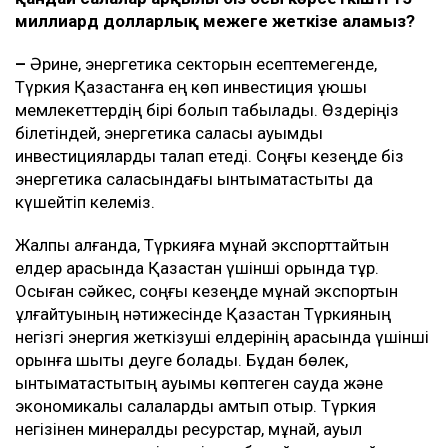
миллиард долларлық межеге жеткізе аламыз?
–
Әрине, энергетика секторын есептемегенде,
Түркия Қазақстанға ең көп инвестиция құюшы
мемлекеттердің бірі болып табылады. Өздеріңіз
білетіндей, энергетика саласы ауқымды
инвестицияларды талап етеді. Соңғы кезеңде біз
энергетика саласындағы ынтымақтастықты да
күшейтіп келеміз.
Жалпы алғанда, Түркияға мұнай экспорттайтын
елдер арасында Қазақстан үшінші орында тұр.
Осыған сәйкес, соңғы кезеңде мұнай экспортын
ұлғайтуының нәтижесінде Қазақстан Түркияның
негізгі энергия жеткізуші елдерінің арасында үшінші
орынға шықты деуге болады. Бұдан бөлек,
ынтымақтастықтың ауқымы көптеген сауда және
экономикалық салаларды қамтып отыр. Түркия
негізінен минералдық ресурстар, мұнай, ауыл