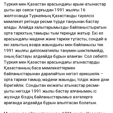
Түркия мен Қазақстан арасындағы қарым-қатынастар
құқықтық әрі саяси тұрғыдан 1991 жылғы 16
желтоқсанда Түркияның Қазақстанды тәуелсіз
мемлекет ретінде ресми түрде тануынан бастау
алады. Алайда халықтарымызды байланыстыратын
ортақ тарихтың тамыры тым тереңде жатыр. Екі ел
арасындағы мәдени және тарихи тұтастық, сондай-ақ
екі халықтың өзара жақындығы мен байланысы тек
1991 жылғы дипломатиялық танумен шектелмейді,
оның бастауы әлдеқайда бұрын қаланған. Сол себепті
Түркия мен Қазақстан арасындағы қатынастарды
Қазақстанның басқа мемлекеттермен
байланыстарынан даралайтын негізгі ерекшелік –
ортақ тарихи тамыр, мәдени жақындық, тілдік және діни
бірегейлік. Сондықтан екіжақты қатынастар ресми-
құқықтық негізде 1991 жылы бастау алғанымен, іс
жүзінде біздің байланыстарымыз өзгелерге
қарағанда әлдеқайда бұрын қалыптасқан болатын.