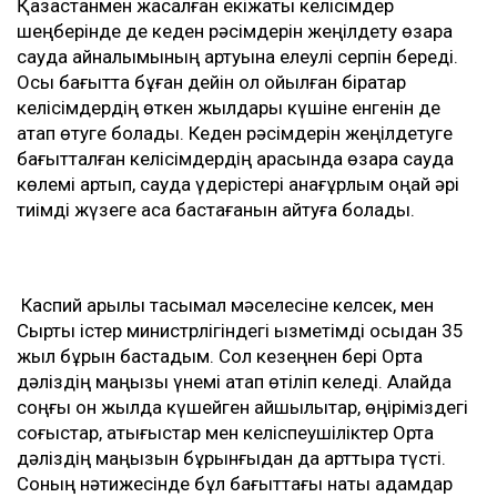
Қазақстанмен жасалған екіжақты келісімдер
шеңберінде де кеден рәсімдерін жеңілдету өзара
сауда айналымының артуына елеулі серпін береді.
Осы бағытта бұған дейін қол қойылған бірқатар
келісімдердің өткен жылдары күшіне енгенін де
атап өтуге болады. Кеден рәсімдерін жеңілдетуге
бағытталған келісімдердің арқасында өзара сауда
көлемі артып, сауда үдерістері анағұрлым оңай әрі
тиімді жүзеге аса бастағанын айтуға болады.
Каспий арқылы тасымал мәселесіне келсек, мен
Сыртқы істер министрлігіндегі қызметімді осыдан 35
жыл бұрын бастадым. Сол кезеңнен бері Орта
дәліздің маңызы үнемі атап өтіліп келеді. Алайда
соңғы он жылда күшейген қайшылықтар, өңіріміздегі
соғыстар, қақтығыстар мен келіспеушіліктер Орта
дәліздің маңызын бұрынғыдан да арттыра түсті.
Соның нәтижесінде бұл бағыттағы нақты қадамдар