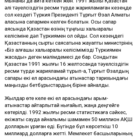
Мынаны да айта кеткен жөн. 1991 жылы Қазақстан
әлі тәуелсіздігін ресми түрде жарияламаған кезеңде
сол кездегі Түркия Президенті Тұрғыт Өзал Алматы
қаласына сапармен келген болатын. Осы сапар
аясында Қазақстан өзінің тұңғыш халықаралық
келісіміне дәл Түркиямен қол қойды. Сол кезеңдегі
Қазақстанның сыртқы саясатына жауапты министрінің
«Біз алғашқы халықаралық келісімімізді Түркиямен
жасадық» деген мәлімдемесі де бар. Сондықтан
Қазақстан 1991 жылғы 16 желтоқсанда тәуелсіздігін
ресми түрде жарияламай тұрып-ақ, Тұрғыт Өзалдың
сапары екі ел арасындағы қатынастар тарихындағы
маңызды бетбұрыстардың біріне айналды.
Жылдар өте келе екі ел арасындағы қарым-
қатынастар айтарлықтай нығайып, жаңа деңгейге
көтерілді. 1992 жылғы ресми статистикаға сәйкес,
екіжақты сауда айналымы шамамен 50 миллион АҚШ
долларын құраған еді. Бүгінде бұл көрсеткіш 10
миллиард долларға жетті. Мемлекет басшыларының