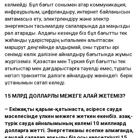
келмейді. Бұл бағыт сонымен қатар коммуникация,
инфрақұрылым, цифрландыру, интернет байланысын
қамтамасыз ету, электрлендіру және электр
энергиясын тасымалдау салаларында да маңызды
рөл атқарады. Алдағы кезеңде біз бұл бағытты тек
жаһандық үдерістердің ықпалымен қалыптасқан
маршрут деңгейінде қалдырмай, оны тұрақты әрі
сенімді көлік дәлізіне айналдыру бағытында жұмыс
жүргіземіз. Қазақстан мен Түркия бұл бағытты тек
қақтығыстар мен дағдарыстарға тәуелді емес, тұрақты
негізгі транзиттік дәлізге айналдыру жөніндегі берік
ұстанымын сақтап келеді.
15 МЛРД ДОЛЛАРЛЫҚ МЕЖЕГЕ ҚАЛАЙ ЖЕТЕМІЗ?
–
Екіжақты қарым-қатынаста, әсіресе сауда
мәселесінде үлкен межеге жеткен екенбіз. Қазақ-
түрік сауда айналымының көлемі 10 миллиард
долларға жетті. Энергетиканы есепке алмағанда,
қандай салалар арқылы біз осы көрсеткішті 15