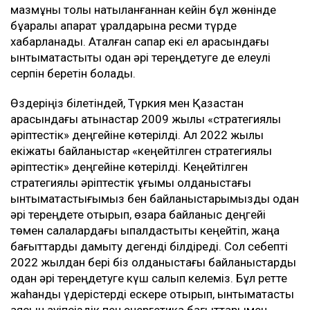
мазмұны толық нақтыланғаннан кейін бұл жөнінде
бұқаралық ақпарат құралдарына ресми түрде
хабарланады. Аталған сапар екі ел арасындағы
ынтымақтастықты одан әрі тереңдетуге де елеулі
серпін беретін болады.
Өздеріңіз білетіндей, Түркия мен Қазақстан
арасындағы қатынастар 2009 жылы «стратегиялық
әріптестік» деңгейіне көтерілді. Ал 2022 жылы
екіжақты байланыстар «кеңейтілген стратегиялық
әріптестік» деңгейіне көтерілді. Кеңейтілген
стратегиялық әріптестік ұғымы қолданыстағы
ынтымақтастығымыз бен байланыстарымызды одан
әрі тереңдете отырып, өзара байланыс деңгейі
төмен салалардағы ықпалдастықты кеңейтіп, жаңа
бағыттарды дамыту дегенді білдіреді. Сол себепті
2022 жылдан бері біз қолданыстағы байланыстарды
одан әрі тереңдетуге күш салып келеміз. Бұл ретте
жаһандық үдерістерді ескере отырып, ынтымақтастық