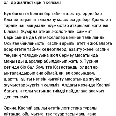
әлі де жалғастырып келеміз.
Бұл бағытта белгілі бір табиғи шектеулер де бар.
Каспий теңізінің таяздану мәселесі де бар. Қазақстан
тарапынан маңызды жұмыстар атқарылып жатқанын
білеміз. Жуырда өткен экологиялық саммит
барысында да бұл мәселелер кеңінен талқыланды.
Осыған байланысты Каспий арқылы өтетін жобаларға
әсер ететін табиғи кедергілерді азайту және Каспий
теңізінің таяздануына жол бермеу мақсатында
маңызды шаралар қабылданып жатыр. Түркия
ретінде біз бұл бағытта Қазақстанды қолдап әрі
ынталандырып қана қоймай, екі ел арасындағы
шарттық-құқықтық негізін нығайту мақсатында жүйелі
жұмыстар жүргізіп келеміз. Алдағы кезеңде Каспий
бағытын толық қуатында тиімді пайдалана аламыз
деп сенеміз.
Әрине, Каспий арқылы өтетін логистика туралы
айтқанда, ойымызға тек тауар тасымалы ғана