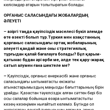
келісімдер қатарын толықтыратын болады.
ҚОРҒАНЫС САЛАСЫНДАҒЫ ЖОБАЛАРДЫҢ
ӘЛЕУЕТІ
–
Қазіргі таңда қауіпсіздік мәселесі бүкіл әлемде
өте өзекті болып тұр.Түркия мен Қазақстанның
қорғаныс саласындағы ортақ жобаларының
әлеуеті қандай және оны стратегиялық
тұрғыдан қалай бағалауға болады? Бұл қарым-
қатынас бұдан әрі өрби ме, әлде тек қару-жарақ
сатып алумен ғана шектеле ме?
–
Қауіпсіздік, қорғаныс өнеркәсібі және қорғаныс
саласындағы ынтымақтастық екіжақты
қатынастарымыздың маңызды бағыттарының бірін
құрайды. Қазақстан тәуелсіздік алған сәттен бері біз
осы салалар бойынша өзара ынтымақтастықты
кезең-кезеңімен нығайтып келеміз. Бүгінде қол
жеткізілген деңгей тұрғысынан алғанда, әрине,