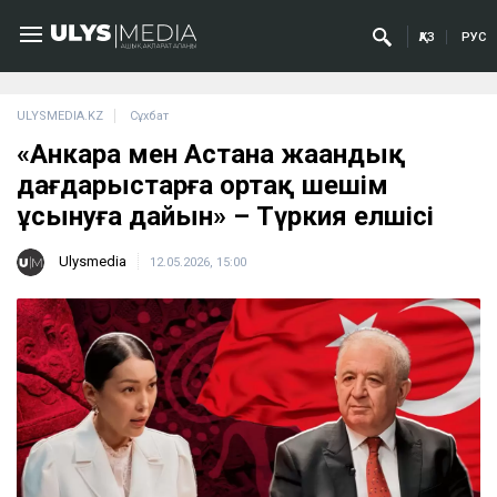
ҚАЗ
РУС
ULYSMEDIA.KZ
Сұхбат
«Анкара мен Астана жаһандық
дағдарыстарға ортақ шешім
ұсынуға дайын» – Түркия елшісі
Ulysmedia
12.05.2026, 15:00