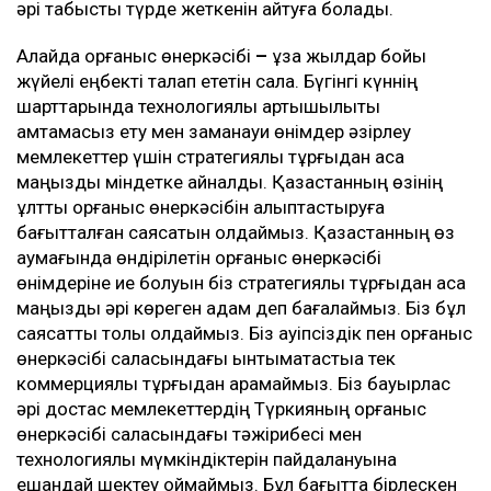
әрі табысты түрде жеткенін айтуға болады.
Алайда қорғаныс өнеркәсібі
–
ұзақ жылдар бойы
жүйелі еңбекті талап ететін сала. Бүгінгі күннің
шарттарында технологиялық артықшылықты
қамтамасыз ету мен заманауи өнімдер әзірлеу
мемлекеттер үшін стратегиялық тұрғыдан аса
маңызды міндетке айналды. Қазақстанның өзінің
ұлттық қорғаныс өнеркәсібін қалыптастыруға
бағытталған саясатын қолдаймыз. Қазақстанның өз
аумағында өндірілетін қорғаныс өнеркәсібі
өнімдеріне ие болуын біз стратегиялық тұрғыдан аса
маңызды әрі көреген қадам деп бағалаймыз. Біз бұл
саясатты толық қолдаймыз. Біз қауіпсіздік пен қорғаныс
өнеркәсібі саласындағы ынтымақтастыққа тек
коммерциялық тұрғыдан қарамаймыз. Біз бауырлас
әрі достас мемлекеттердің Түркияның қорғаныс
өнеркәсібі саласындағы тәжірибесі мен
технологиялық мүмкіндіктерін пайдалануына
ешқандай шектеу қоймаймыз. Бұл бағытта бірлескен