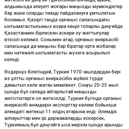
алдымызда әлеуеті жоғары маңызды мүмкіндіктер
бар және оларды тиімді пайдалануға ұмтылатын
боламыз. Қазіргі таңда қорғаныс саласындағы
ынтымақтастығымыз өзара көңіл толарлық деңгейде.
Қазақстанмен бірлескен әскери оқу-жаттығулар
өткізіп келеміз. Сонымен қатар, қорғаныс өнеркәсібі
саласында да маңызы бар бірқатар ортақ жобалар
мен нәтижелі ынтымақтастық жүзеге асырылып
келеді.
Өздеріңіз білетіндей, Түркия 1970-жылдардан бері
өз ұлттық қорғаныс өнеркәсібін жүйелі түрде
дамытып келе жатқан мемлекет. Соңғы 20-25 жыл
ішінде бұл салада айтарлықтай маңызды
жетістіктерге қол жеткізілді. Түркия бүгінде қорғаныс
өнеркәсібі өнімдерін экспорттау көлемі бойынша
әлемдегі жетекші 11 елдің қатарына енді. Әлемдік
алпауыттар мен ірі державаларды ескерсек,
Түркияның бұл деңгейге қысқа мерзім ішінде қарқынды