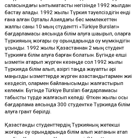
саласындағы ынтымақтастық негізінде 1992 жылдан
бастау алады. 1992 жылы Түркия тәуелсіздігін енді
ғана алған Орталық Азиядағы бес мемлекеттен
жалпы саны 10 мың студентті «Türkiye Bursları»
бағдарламасы аясында білім алуға шақырып, оларға
Түркияның жоғары оқу орындарында оқу мүмкіндігін
ұсынды. 1992 жылы Қазақстаннан 2 мың студент
Түркияға білім алуға барған болатын. Бүгінде елші
қызметін атқарып жүрген кезеңде сол 1992 жылы
Түркияда білім алып, қазіргі таңда жауапты әрі
маңызды қызметтерде жүрген қазақстандықтармен жиі
кездесіп, олармен байланысымды жалғастырып
келемін. Бүгінде Türkiye Bursları бағдарламасы
табысты түрде жалғасып келеді. Өткен жылы осы
бағдарлама аясында 300 студентке Түркияда білім
алуға грант берілді.
Қазақстандық студенттердің Түркияның жетекші
жоғары оқу орындарында білім алып жатқанын атап