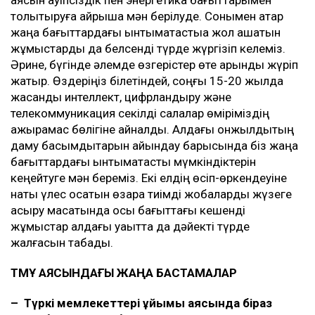
аясын қауіпсіздік пен энергетика бағыттарымен
толықтыруға айрықша мән берілуде. Сонымен қатар
жаңа бағыттардағы ынтымақтастыққа жол ашатын
жұмыстарды да белсенді түрде жүргізіп келеміз.
Әрине, бүгінде әлемде өзгерістер өте қарқынды жүріп
жатыр. Өздеріңіз білетіндей, соңғы 15-20 жылда
жасанды интеллект, цифрландыру және
телекоммуникация секілді салалар өміріміздің
ажырамас бөлігіне айналды. Алдағы онжылдықтың
даму басымдықтарын айқындау барысында біз жаңа
бағыттардағы ынтымақтастық мүмкіндіктерін
кеңейтуге мән береміз. Екі елдің өсіп-өркендеуіне
нақты үлес қосатын өзара тиімді жобаларды жүзеге
асыру мақсатында осы бағыттағы кешенді
жұмыстар алдағы уақытта да дәйекті түрде
жалғасын табады.
ТМҰ АЯСЫНДАҒЫ ЖАҢА БАСТАМАЛАР
–
Түркі мемлекеттері ұйымы аясында біраз