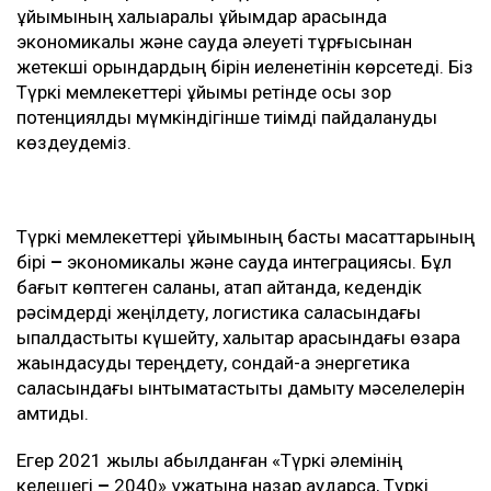
ұйымының халықаралық ұйымдар арасында
экономикалық және сауда әлеуеті тұрғысынан
жетекші орындардың бірін иеленетінін көрсетеді. Біз
Түркі мемлекеттері ұйымы ретінде осы зор
потенциялды мүмкіндігінше тиімді пайдалануды
көздеудеміз.
Түркі мемлекеттері ұйымының басты мақсаттарының
бірі
–
экономикалық және сауда интеграциясы. Бұл
бағыт көптеген саланы, атап айтқанда, кедендік
рәсімдерді жеңілдету, логистика саласындағы
ықпалдастықты күшейту, халықтар арасындағы өзара
жақындасуды тереңдету, сондай-ақ энергетика
саласындағы ынтымақтастықты дамыту мәселелерін
қамтиды.
Егер 2021 жылы қабылданған «Түркі әлемінің
келешегі
–
2040» құжатына назар аударсақ, Түркі