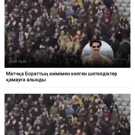
22.01 16:32
Матчқа Бораттың киімімен келген шетелдіктер
қамауға алынды