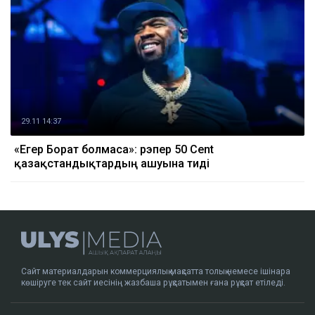
29.11 14:37
«Егер Борат болмаса»: рэпер 50 Cent
қазақстандықтардың ашуына тиді
Сайт материалдарын коммерциялық мақсатта толық немесе ішінара
көшіруге тек сайт иесінің жазбаша рұқсатымен ғана рұқсат етіледі.