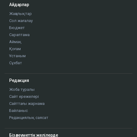
Айдарлар
Жаңалықтар
Сол жағалау
Бюджет
Сараптама
Аймақ
Қоғам
Ұстаным
Сұхбат
Редакция
Жоба туралы
Сайт ережелері
Сайттағы жарнама
Байланыс
Редакциялық саясат
Біз әлеуметтік желілерде