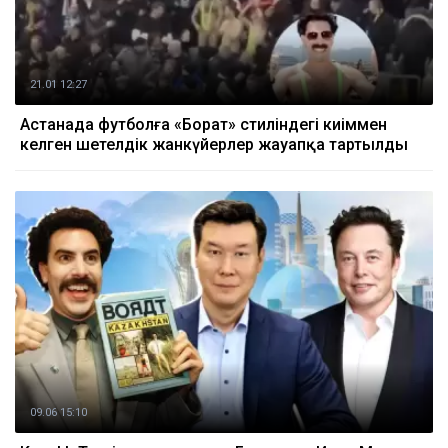
21.01 12:27
Астанада футболға «Борат» стиліндегі киіммен
келген шетелдік жанкүйерлер жауапқа тартылды
09.06 15:10