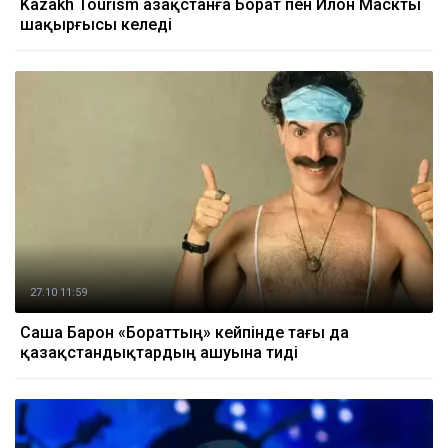
Kazakh Tourism Қазақстанға Борат пен Илон Маскты
шақырғысы келеді
27.10 11:59
Саша Барон «Бораттың» кейпінде тағы да
қазақстандықтардың ашуына тиді