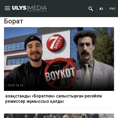
ҚАЗ
РУС
Борат
19.07 16:14
Қазақстанды «Боратпен» салыстырған ресейлік
режиссер жұмыссыз қалды