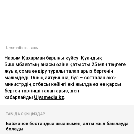
Ulysmedia коллажы
Назым Қахарман бұрынғы күйеуі Қуандық
Бишімбаевтың анасы өзіне қатысты 25 млн теңгеге
жуық сома өндіру туралы талап арыз бергенін
мәлімдеді. Оның айтуынша, бұл – сотталған экс-
министрдің отбасы кейінгі екі жылда өзіне қарсы
берген төртінші талап арыз, деп
хабарлайды
Ulysmedia.kz
.
ТАҒЫ ДА ОҚЫҢЫЗДАР
Байжанов бостандыққа шыққанымен, алты жыл бақылауда
болады