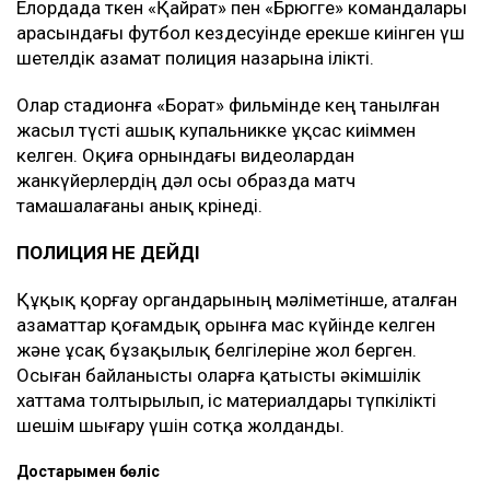
Елордада өткен «Қайрат» пен «Брюгге» командалары
арасындағы футбол кездесуінде ерекше киінген үш
шетелдік азамат полиция назарына ілікті.
Олар стадионға «Борат» фильмінде кең танылған
жасыл түсті ашық купальникке ұқсас киіммен
келген. Оқиға орнындағы видеолардан
жанкүйерлердің дәл осы образда матч
тамашалағаны анық көрінеді.
ПОЛИЦИЯ НЕ ДЕЙДІ
Құқық қорғау органдарының мәліметінше, аталған
азаматтар қоғамдық орынға мас күйінде келген
және ұсақ бұзақылық белгілеріне жол берген.
Осыған байланысты оларға қатысты әкімшілік
хаттама толтырылып, іс материалдары түпкілікті
шешім шығару үшін сотқа жолданды.
Достарыңмен бөліс