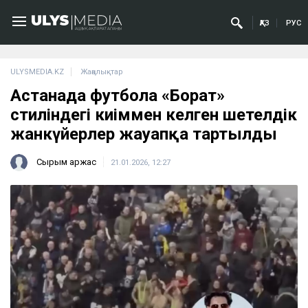
ҚАЗ
РУС
ULYSMEDIA.KZ
Жаңалықтар
Астанада футболға «Борат»
стиліндегі киіммен келген шетелдік
жанкүйерлер жауапқа тартылды
Сырым Қаржас
21.01.2026, 12:27