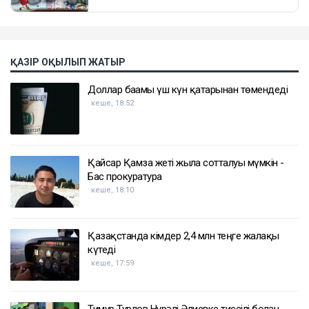
ҚАЗІР ОҚЫЛЫП ЖАТЫР
Доллар бағамы үш күн қатарынан төмендеді
кеше, 18:52
Қайсар Қамза жеті жылға сотталуы мүмкін -
Бас прокуратура
кеше, 18:10
Қазақстанда кімдер 2,4 млн теңге жалақы
күтеді
кеше, 17:59