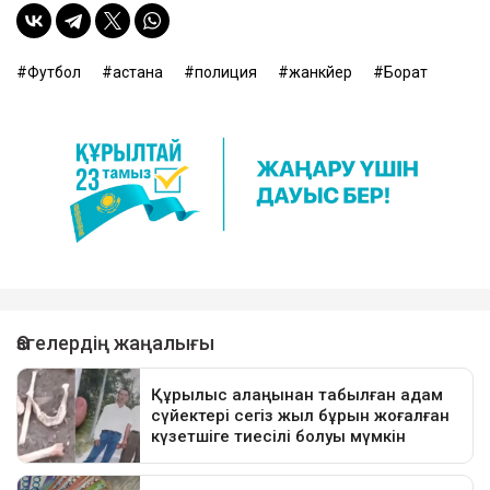
Футбол
астана
полиция
жанкүйер
Борат