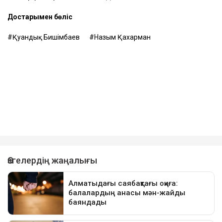
Достарыңмен бөліс
Қуандық Бишімбаев
Назым Қахарман