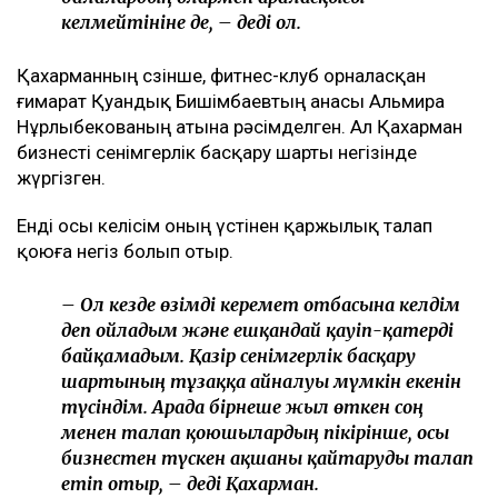
келмейтініне де, – деді ол.
Қахарманның сөзінше, фитнес-клуб орналасқан
ғимарат Қуандық Бишімбаевтың анасы Альмира
Нұрлыбекованың атына рәсімделген. Ал Қахарман
бизнесті сенімгерлік басқару шарты негізінде
жүргізген.
Енді осы келісім оның үстінен қаржылық талап
қоюға негіз болып отыр.
– Ол кезде өзімді керемет отбасына келдім
деп ойладым және ешқандай қауіп-қатерді
байқамадым. Қазір сенімгерлік басқару
шартының тұзаққа айналуы мүмкін екенін
түсіндім. Арада бірнеше жыл өткен соң
менен талап қоюшылардың пікірінше, осы
бизнестен түскен ақшаны қайтаруды талап
етіп отыр, – деді Қахарман.