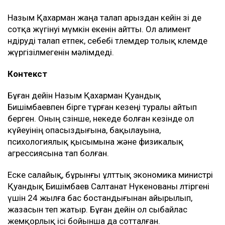
Назым Қахарман жаңа талап арыздан кейін өзі де
сотқа жүгінуі мүмкін екенін айтты. Ол алимент
өндіруді талап етпек, себебі төлемдер толық көлемде
жүргізілмегенін мәлімдеді.
Контекст
Бұған дейін Назым Қахарман Қуандық
Бишімбаевпен бірге тұрған кезеңі туралы айтып
берген. Оның сөзінше, некеде болған кезінде ол
күйеуінің опасыздығына, бақылауына,
психологиялық қысымына және физикалық
агрессиясына тап болған.
Еске салайық, бұрынғы ұлттық экономика министрі
Қуандық Бишімбаев Салтанат Нүкенованы өлтіргені
үшін 24 жылға бас бостандығынан айырылып,
жазасын өтеп жатыр. Бұған дейін ол сыбайлас
жемқорлық ісі бойынша да сотталған.