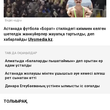
Видео кадры
Астанада футболға «Борат» стиліндегі киіммен келген
шетелдік жанкүйерлер жауапқа тартылды, деп
хабарлайды
Ulysmedia.kz
.
ТАҒЫ ДА ОҚЫҢЫЗДАР
Алматыда «балаларды пышақтаймын» деп қорқытқан ер
адам ұсталды
Астанада жолаушы мінген ұшқышсыз әуе кемесі алғаш
рет сынақтан өтті
Динара Егеубаеваның үстінен қылмыстық іс қозғалды
ТОЛЫҒЫРАҚ