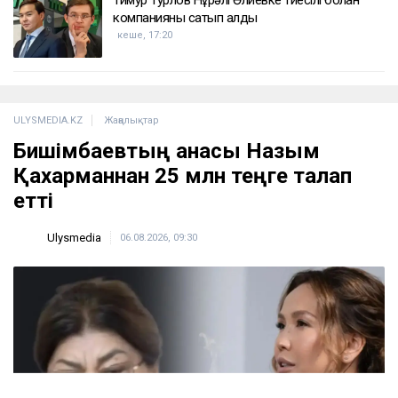
Тимур Турлов Нұрәлі Әлиевке тиесілі болған
компанияны сатып алды
кеше, 17:20
ULYSMEDIA.KZ
Жаңалықтар
Бишімбаевтың анасы Назым
Қахарманнан 25 млн теңге талап
етті
Ulysmedia
06.08.2026, 09:30