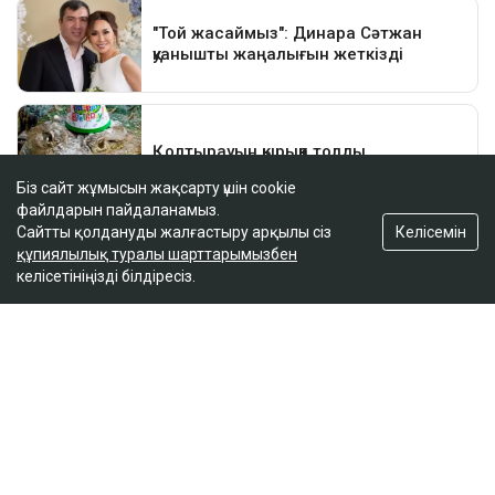
Біз сайт жұмысын жақсарту үшін cookie
файлдарын пайдаланамыз.
Келісемін
Сайтты қолдануды жалғастыру арқылы сіз
құпиялылық туралы шарттарымызбен
келісетініңізді білдіресіз.