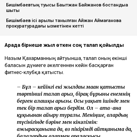
Бишімбаевтың туысы Бақытжан Байжанов бостандыққа
шықты
Бишімбаев ісі арқылы танылған Айжан Аймағанова
прокуратурадағы қызметінен кетті
Арада бірнеше жыл өткен соң талап қойылды
Назым Қахарманның айтуынша, талап оның екінші
баласын дүниеге әкелгеннен кейін басқарған
фитнес-клубқа қатысты.
– Бұл – кейінгі екі жылдағы маған қатысты
төртінші талап арыз, бірақ бұрынғы енемнің
берген алғашқы арызы. Осы уақыт ішінде мен
тек бір талап арыз бердім. Ол – ата-ана
құқығынан айыру туралы. Меніңше, олардың
түсінігінде бәріне мен кінәлімін:
ажырасқаныма да, өз пікірімді айтқаныма да,
балалардың олармен араласқысы