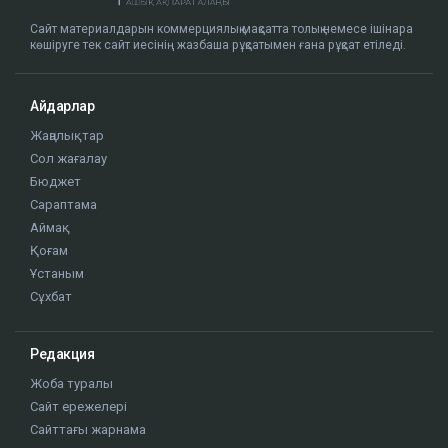
Сайт материалдарын коммерциялық мақсатта толық немесе ішінара
көшіруге тек сайт иесінің жазбаша рұқсатымен ғана рұқсат етіледі.
Айдарлар
Жаңалықтар
Сол жағалау
Бюджет
Сараптама
Аймақ
Қоғам
Ұстаным
Сұхбат
Редакция
Жоба туралы
Сайт ережелері
Сайттағы жарнама