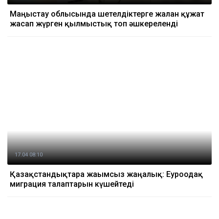
Маңғыстау облысында шетелдіктерге жалған құжат
жасап жүрген қылмыстық топ әшкереленді
17.04 08:10
Қазақстандықтарға жағымсыз жаңалық: Еуроодақ
миграция талаптарын күшейтеді