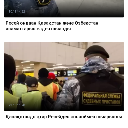
10.11 14:22
Ресей ондаған Қазақстан және Өзбекстан
азаматтарын елден шығарды
29.10 11:20
Қазақстандықтар Ресейден конвоймен шығарылды