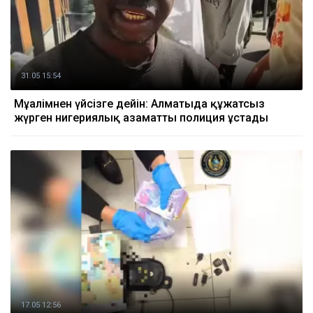
31.05 15:54
Мұғалімнен үйсізге дейін: Алматыда құжатсыз
жүрген нигериялық азаматты полиция ұстады
17.05 12:56