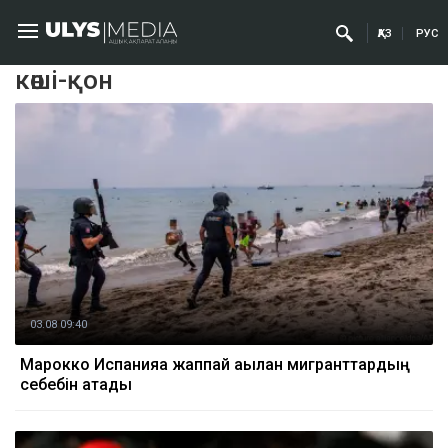
ҚАЗ
РУС
көші-қон
03.08 09:40
Марокко Испанияға жаппай ағылған мигранттардың
себебін атады