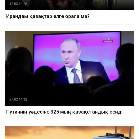
12.03 14:26
Ирандағы қазақтар елге орала ма?
27.02 14:12
Путиннің уәдесіне 325 мың қазақстандық сенді