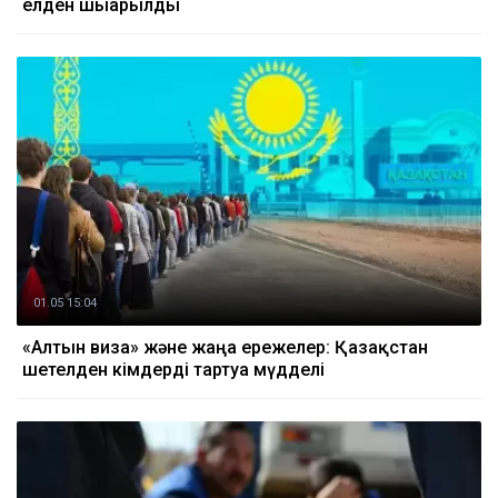
елден шығарылды
01.05 15:04
«Алтын виза» және жаңа ережелер: Қазақстан
шетелден кімдерді тартуға мүдделі