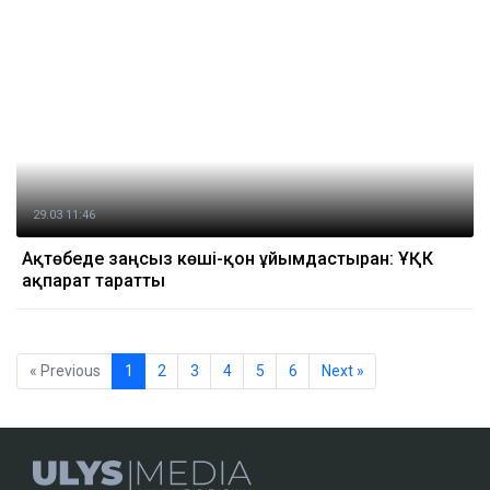
29.03 11:46
Ақтөбеде заңсыз көші-қон ұйымдастырған: ҰҚК
ақпарат таратты
« Previous
1
2
3
4
5
6
Next »