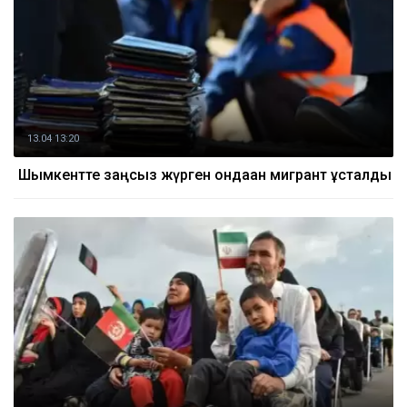
13.04 13:20
Шымкентте заңсыз жүрген ондаған мигрант ұсталды