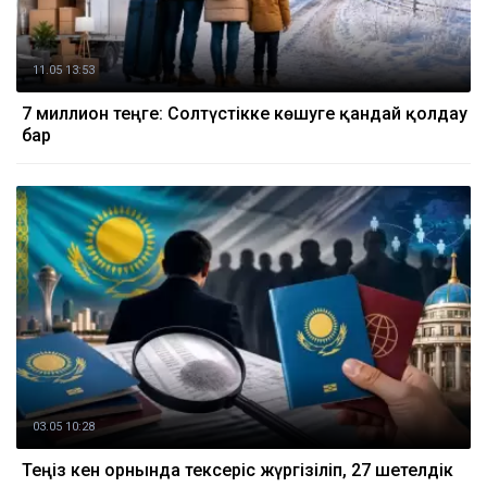
11.05 13:53
7 миллион теңге: Солтүстікке көшуге қандай қолдау
бар
03.05 10:28
Теңіз кен орнында тексеріс жүргізіліп, 27 шетелдік