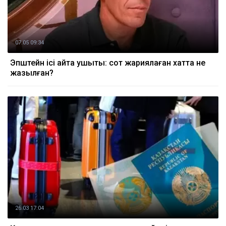
07.05 09:34
Эпштейн ісі қайта ушықты: сот жариялаған хатта не
жазылған?
26.03 17:04