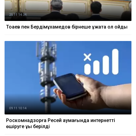
25.11 14:34
Тоқаев пен Бердімұхамедов бірнеше құжатқа қол қойды
09.11 10:14
Роскомнадзорға Ресей аумағында интернетті
өшіруге құқық берілді