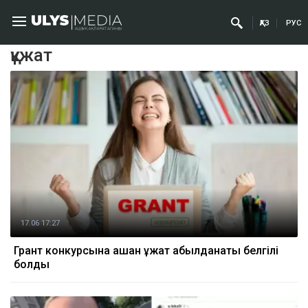
ҚАЗ
РУС
құжат
17.06 17:27
Грант конкурсына қашан құжат қабылданаты белгілі
болды