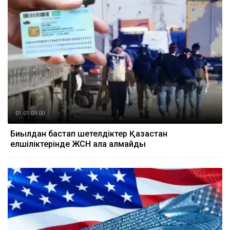
01.01 09:00
Биылдан бастап шетелдіктер Қазақстан
елшіліктерінде ЖСН ала алмайды