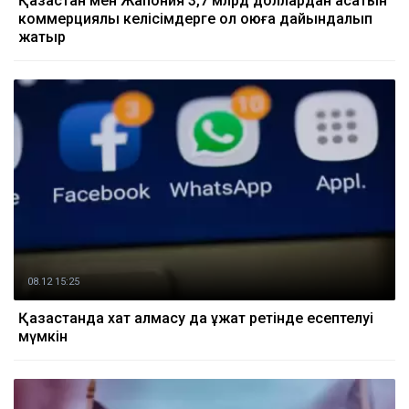
Қазақстан мен Жапония 3,7 млрд доллардан асатын
коммерциялық келісімдерге қол қоюға дайындалып
жатыр
08.12 15:25
Қазақстанда хат алмасу да құжат ретінде есептелуі
мүмкін