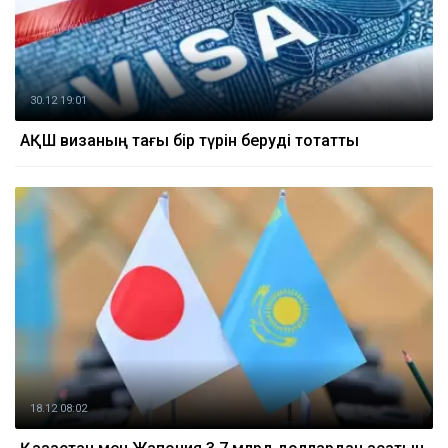
30.12 19:01
АҚШ визаның тағы бір түрін беруді тоқтатты
18.12 08:02