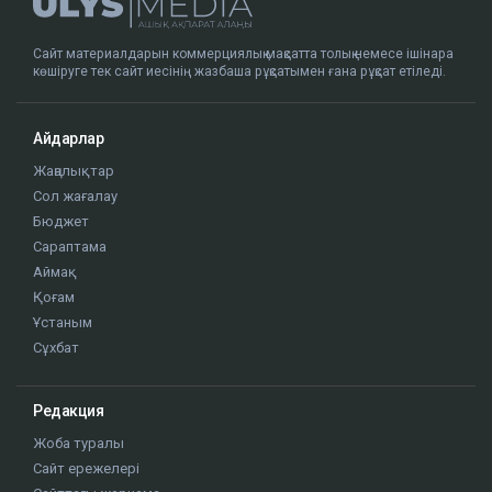
Сайт материалдарын коммерциялық мақсатта толық немесе ішінара
көшіруге тек сайт иесінің жазбаша рұқсатымен ғана рұқсат етіледі.
Айдарлар
Жаңалықтар
Сол жағалау
Бюджет
Сараптама
Аймақ
Қоғам
Ұстаным
Сұхбат
Редакция
Жоба туралы
Сайт ережелері