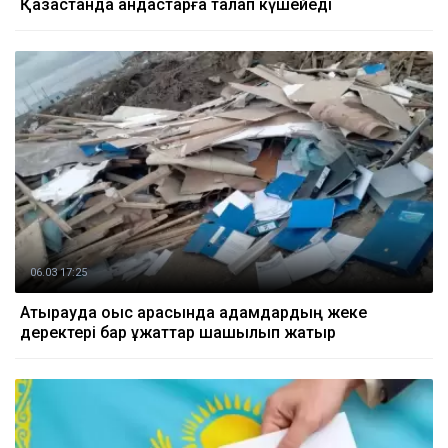
Қазақстанда қандастарға талап күшейеді
06.03 17:25
Атырауда қоқыс арасында адамдардың жеке
деректері бар құжаттар шашылып жатыр