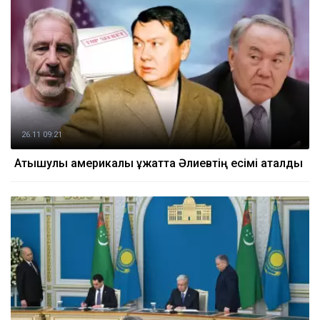
26.11 09:21
Атышулы америкалық құжатта Әлиевтің есімі аталды