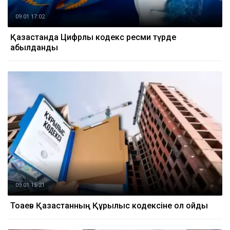
09.01 17:02
Қазақстанда Цифрлық кодекс ресми түрде
қабылданды
09.01 15:21
Тоқаев Қазақстанның Құрылыс кодексіне қол қойды