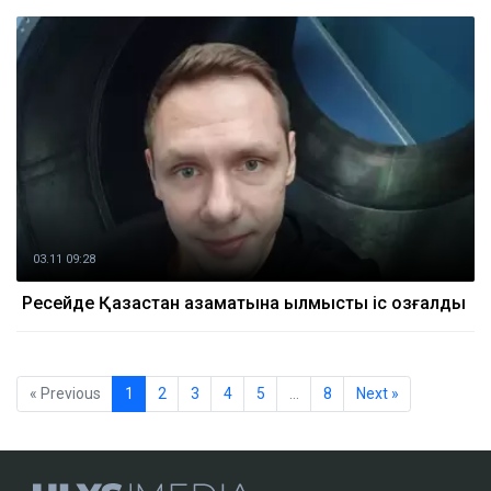
03.11 09:28
Ресейде Қазақстан азаматына қылмыстық іс қозғалды
« Previous
1
2
3
4
5
…
8
Next »