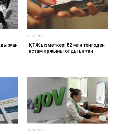
01.03 19:13
аудырған
ҚТЖ қызметкері 82 млн теңгеден
астам қаржыны қолды қылған
25.02 15:25