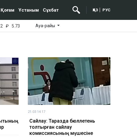
Қоғам
Ұстаным
Сұхбат
ҚАЗ
РУС
Ауа-райы
52
₽
5.73
21.03 14:17
уытының
Сайлау: Таразда бюллетень
ыр
толтырған сайлау
комиссиясының мүшесіне