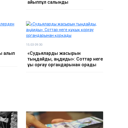
айыппұл салынды
15.03 09:30
қы алып
«Судьяларды жасырын
тыңдайды, аңдиды»: Соттар неге
құқық қорғау органдарынан қорқады