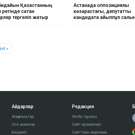
бидайын Қазақстанның
Астанада оппозициялық
 ретінде сатқан
көзқарастағы, депутаттық
ерлер тергеліп жатыр
кандидатқа айыппұл сал
ext »
Айдарлар
Редакция
Б
Жаңалықтар
Жоба туралы
Сол жағалау
Сайт ережелері
Бюджет
Сайттағы жарнама