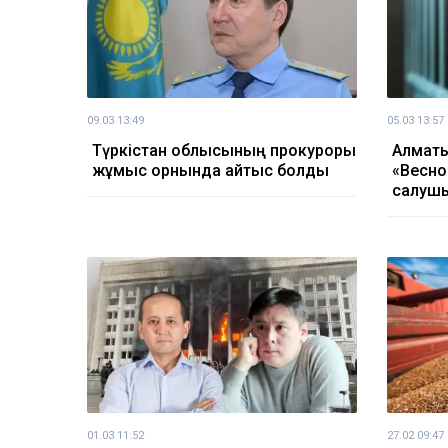
09.03 13:49
05.03 13:57
Түркістан облысының прокуроры
Алматы
жұмыс орнында қайтыс болды
«Весно
салушы
01.03 11:52
27.02 09:47