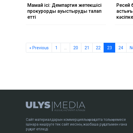
Мамай ісі: Демпартия жетекшісі
Ресей 
прокурорды ауыстыруды талап
астығы
етті
кәсіпк
« Previous
1
…
20
21
22
23
24
N
Сайт материалдарын коммерциялық мақсатта толық немесе
ішінара көшіруге тек сайт иесінің жазбаша рұқсатымен ғана
рұқсат етіледі.