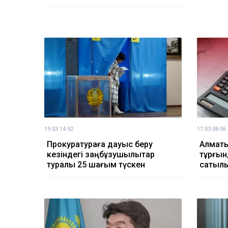
19.03 14:52
17.03 08:06
Прокуратураға дауыс беру
Алмат
кезіндегі заңбұзушылықтар
тұрғын
туралы 25 шағым түскен
сатылы