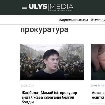
#қаңтар қақтығысы
#Украин
прокуратура
04.04 10:17
25.03 14:49
Жанболат Мамай ісі: прокурор
Астана
қандай жаза сұрағаны белгілі
есірткі
болды