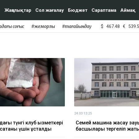
Жаңалықтар
Сол жағалау
Бюджет
Сараптама
Аймақ
адағы соғыс
#жемқорлық
#тағайындау
$
467.48
€
539.
24.03 13:25
дағы түнгі клуб қызметкері
Семей машина жасау за
 сатқаны үшін ұсталды
басшылары тергеліп жат