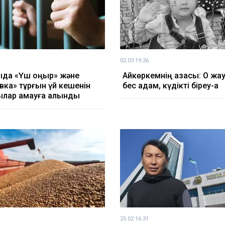
02.03 19:26
да «Үш қоңыр» және
Айкөркемнің қазасы: Оқ ж
вка» тұрғын үй кешенін
бес адам, күдікті біреу-ақ
лар қамауға алынды
25.02 16:31