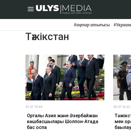
#қаңтар қақтығысы
#Украин
Тәжікстан
31.07 10:44
26.07 16:22
Орталық Азия және Әзербайжан
Тәжікст
көшбасшылары Шолпон-Атада
мен ора
бас қоспақ
бақыла