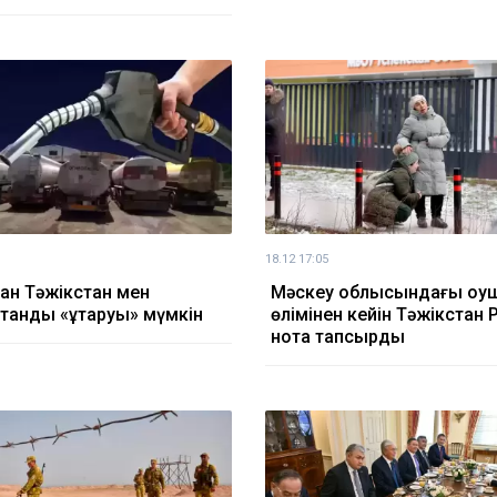
18.12 17:05
тан Тәжікстан мен
Мәскеу облысындағы оқу
танды «құтқаруы» мүмкін
өлімінен кейін Тәжікстан 
нота тапсырды