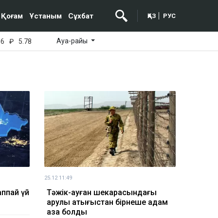
Қоғам
Ұстаным
Сұхбат
ҚАЗ
РУС
Ауа-райы
16
₽
5.78
25.12 11:49
аппай үй
Тәжік-ауған шекарасындағы
қарулы қақтығыстан бірнеше адам
қаза болды