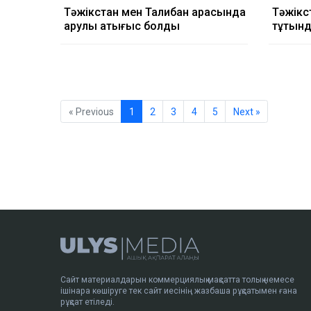
Тәжікстан мен Талибан арасында
Тәжікст
қарулы қақтығыс болды
тұтқын
« Previous
1
2
3
4
5
Next »
Сайт материалдарын коммерциялық мақсатта толық немесе
ішінара көшіруге тек сайт иесінің жазбаша рұқсатымен ғана
рұқсат етіледі.