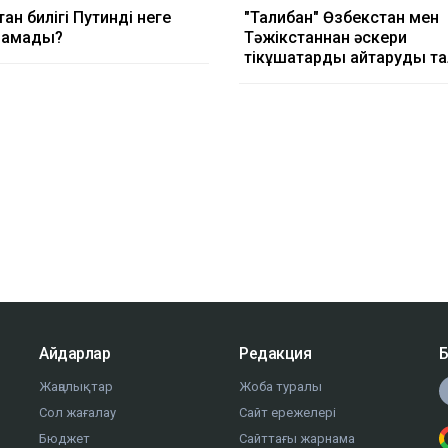
ан билігі Путинді неге
"Талибан" Өзбекстан мен
дамады?
Тәжікстаннан әскери
тікұшақтарды қайтаруды та
Айдарлар
Редакция
Б
Жаңалықтар
Жоба туралы
Сол жағалау
Сайт ережелері
Бюджет
Сайттағы жарнама