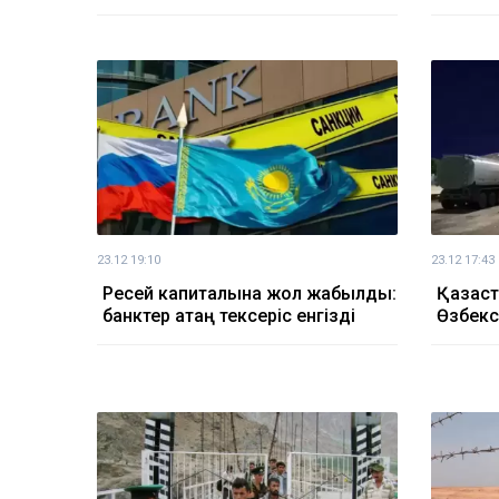
23.12 19:10
23.12 17:43
Ресей капиталына жол жабылды:
Қазақс
банктер қатаң тексеріс енгізді
Өзбекс