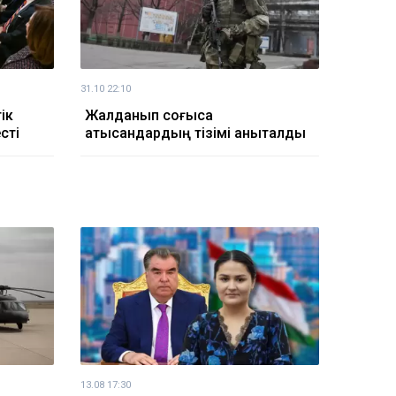
31.10 22:10
ік
Жалданып соғысқа
сті
қатысқандардың тізімі анықталды
13.08 17:30