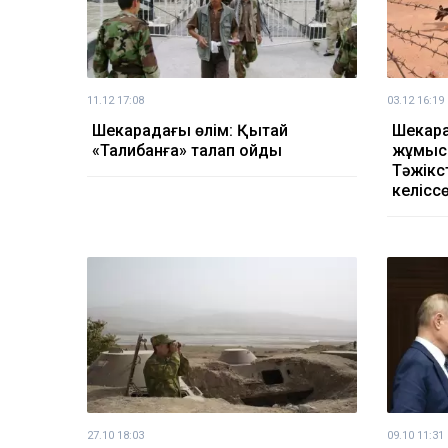
11.12 17:08
03.12 16:19
Шекарадағы өлім: Қытай
Шекар
«Талибанға» талап қойды
жұмыс
Тәжікс
келісс
27.10 18:03
09.10 11:31