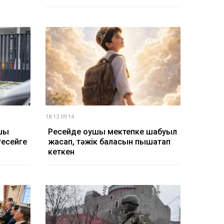
18.12 09:14
шы
Ресейде оқушы мектепке шабуыл
Ресейге
жасап, тәжік баласын пышақтап
кеткен