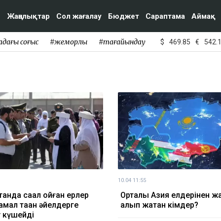
Жаңалықтар
Сол жағалау
Бюджет
Сараптама
Аймақ
адағы соғыс
#жемқорлық
#тағайындау
$
469.85
€
542.
10.04 11:55
анда сақал қойған ерлер
Орталық Азия елдерінен ж
мал таққан әйелдерге
алып жатқан кімдер?
у күшейді