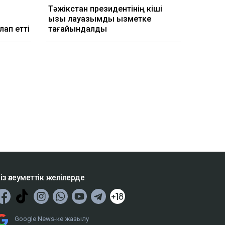
Тәжікстан президентінің кіші
қызы лауазымды қызметке
лап етті
тағайындалды
із әлеуметтік желілерде
Google News-ке жазылу