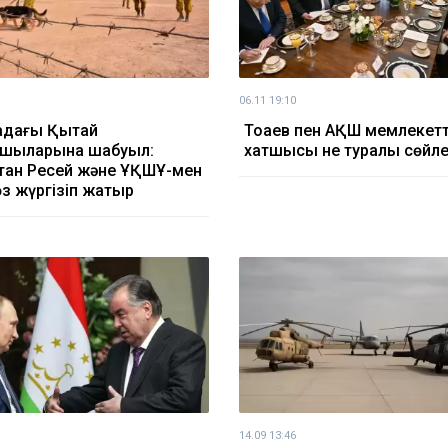
06.11 19:10
адағы Қытай
Тоқаев пен АҚШ мемлекетт
шыларына шабуыл:
хатшысы не туралы сөйле
тан Ресей және ҰҚШҰ-мен
өз жүргізіп жатыр
14.09 13:46