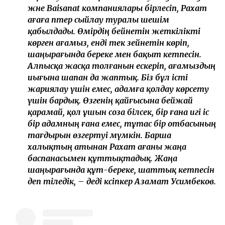
және Baisanat компаниялары бірлесіп, Рахат
ағаға пәтер сыйлау туралы шешім
қабылдады. Өмірдің бейнетін жеткілікті
көрген ағамыз, енді тек зейнетін көріп,
шаңырағында береке мен бақыт кетпесін.
Алпысқа жасқа толғанын ескеріп, ағамыздың
иығына шапан да жаптық. Біз бұл істі
жариялау үшін емес, адамға қолдау көрсету
үшін бардық. Өзгенің қайғысына бейжай
қарамай, қол ұшын соза білсек, бір ғана игі іс
бір адамның ғана емес, тұтас бір отбасының
тағдырын өзгертуі мүмкін. Барша
халықтың атынан Рахат ағаны жаңа
баспанасымен құттықтадық. Жаңа
шаңырағында құт-береке, шаттық кетпесін
деп тіледік, – деді кәсіпкер Азамат Усимбеков.