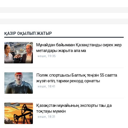
ҚАЗІР ОҚЫЛЫП ЖАТЫР
Мұнайдан байымаған Қазақстанды сирек жер
металдары жарыта ала ма
кеше, 19:35
Поляк спортшысы Балтық теңізін 55 сағатта
жүзіп өтіп, тарихи рекорд орнатты
кеше, 18:41
Қазақстан мұнайының экспорты тағы да
тоқтауы мүмкін
кеше, 18:31