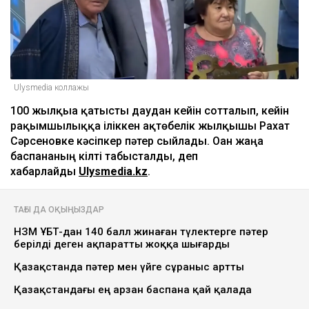
Ulysmedia коллажы
100 жылқыға қатысты даудан кейін сотталып, кейін
рақымшылыққа іліккен ақтөбелік жылқышы Рахат
Сәрсеновке кәсіпкер пәтер сыйлады. Оған жаңа
баспананың кілті табысталды, деп
хабарлайды
Ulysmedia.kz
.
ТАҒЫ ДА ОҚЫҢЫЗДАР
НЗМ ҰБТ-дан 140 балл жинаған түлектерге пәтер
берілді деген ақпаратты жоққа шығарды
Қазақстанда пәтер мен үйге сұраныс артты
Қазақстандағы ең арзан баспана қай қалада