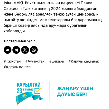
Ізінше ҰҚШҰ хатшылығының кеңесшісі Павел
Саркисян Тәжікстанның 2024 жылы қабылданған
және бес жылға арналған тәжік-ауған шекарасын
нығайту жөніндегі мемлекетаралық бағдарламаның
бірінші кезеңі аясында қару-жарақ сұрағанын
хабарлады.
Достарыңмен бөліс
Тәжікстан
Ауғанстан
шекара
Қарулы қақтығыс
Қарулы күштер