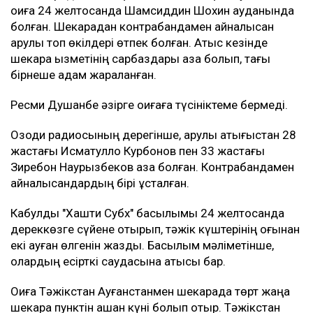
оқиға 24 желтоқсанда Шамсиддин Шохин ауданында
болған. Шекарадан контрабандамен айналысқан
қарулы топ өкілдері өтпек болған. Атыс кезінде
шекара қызметінің сарбаздары қаза болып, тағы
бірнеше адам жараланған.
Ресми Душанбе әзірге оқиғаға түсініктеме бермеді.
Озоди радиосының дерегінше, қарулы қақтығыстан 28
жастағы Исматулло Курбонов пен 33 жастағы
Зиребон Наурызбеков қаза болған. Контрабандамен
айналысқандардың бірі ұсталған.
Кабулдық "Хашти Субх" басылымы 24 желтоқсанда
дереккөзге сүйене отырып, тәжік күштерінің оғынан
екі ауған өлгенін жазды. Басылым мәліметінше,
олардың есірткі саудасына қатысы бар.
Оқиға Тәжікстан Ауғанстанмен шекарада төрт жаңа
шекара пунктін ашқан күні болып отыр. Тәжікстан