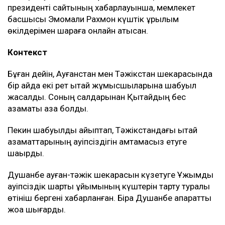
президенті сайтының хабарлауынша, мемлекет
басшысы Эмомали Рахмон күштік құрылым
өкілдерімен шараға онлайн қатысқан.
Контекст
Бұған дейін, Ауғанстан мен Тәжікстан шекарасында
бір айда екі рет қытай жұмысшыларына шабуыл
жасалды. Соның салдарынан Қытайдың бес
азаматы қаза болды.
Пекин шабуылды айыптап, Тәжікстандағы қытай
азаматтарының қауіпсіздігін қамтамасыз етуге
шақырды.
Душанбе ауған-тәжік шекарасын күзетуге Ұжымдық
қауіпсіздік шарты ұйымының күштерін тарту туралы
өтініш бергені хабарланған. Бірақ Душанбе ақпаратты
жоққа шығарды.