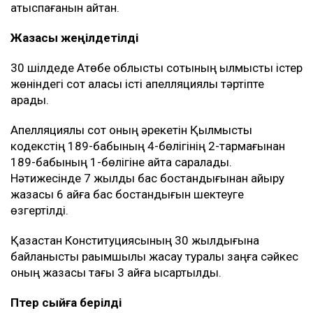
қатыспағанын айтқан.
Жазасы жеңілдетілді
30 шілдеде Ақтөбе облыстық сотының қылмыстық істер
жөніндегі сот алқасы істі апелляциялық тәртіпте
қарады.
Апелляциялық сот оның әрекетін Қылмыстық
кодекстің 189-бабының 4-бөлігінің 2-тармағынан
189-бабының 1-бөлігіне қайта саралады.
Нәтижесінде 7 жылдық бас бостандығынан айыру
жазасы 6 айға бас бостандығын шектеуге
өзгертілді.
Қазақстан Конституциясының 30 жылдығына
байланысты рақымшылық жасау туралы заңға сәйкес
оның жазасы тағы 3 айға қысқартылды.
Пәтер сыйға берілді