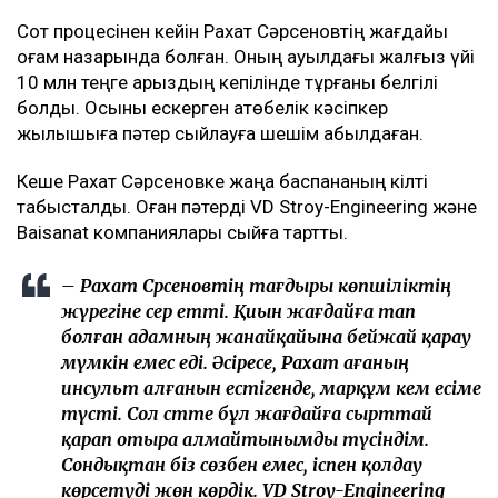
Сот процесінен кейін Рахат Сәрсеновтің жағдайы
қоғам назарында болған. Оның ауылдағы жалғыз үйі
10 млн теңге қарыздың кепілінде тұрғаны белгілі
болды. Осыны ескерген ақтөбелік кәсіпкер
жылқышыға пәтер сыйлауға шешім қабылдаған.
Кеше Рахат Сәрсеновке жаңа баспананың кілті
табысталды. Оған пәтерді VD Stroy-Engineering және
Baisanat компаниялары сыйға тартты.
– Рахат Сәрсеновтің тағдыры көпшіліктің
жүрегіне әсер етті. Қиын жағдайға тап
болған адамның жанайқайына бейжай қарау
мүмкін емес еді. Әсіресе, Рахат ағаның
инсульт алғанын естігенде, марқұм әкем есіме
түсті. Сол сәтте бұл жағдайға сырттай
қарап отыра алмайтынымды түсіндім.
Сондықтан біз сөзбен емес, іспен қолдау
көрсетуді жөн көрдік. VD Stroy-Engineering