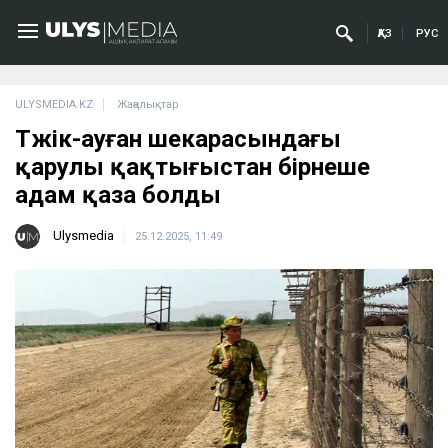
ҚАЗ
РУС
ULYSMEDIA.KZ
Жаңалықтар
Тәжік-ауған шекарасындағы
қарулы қақтығыстан бірнеше
адам қаза болды
Ulysmedia
25.12.2025, 11:49