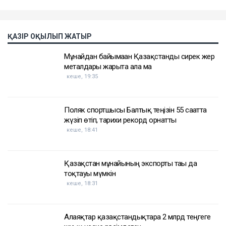
ҚАЗІР ОҚЫЛЫП ЖАТЫР
Мұнайдан байымаған Қазақстанды сирек жер
металдары жарыта ала ма
кеше, 19:35
Поляк спортшысы Балтық теңізін 55 сағатта
жүзіп өтіп, тарихи рекорд орнатты
кеше, 18:41
Қазақстан мұнайының экспорты тағы да
тоқтауы мүмкін
кеше, 18:31
Алаяқтар қазақстандықтарға 2 млрд теңгеге