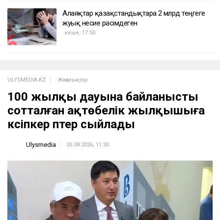
Алаяқтар қазақстандықтарға 2 млрд теңгеге
жуық несие рәсімдеген
кеше, 17:50
ULYSMEDIA.KZ
Жаңалықтар
100 жылқы дауына байланысты
сотталған ақтөбелік жылқышыға
кәсіпкер пәтер сыйлады
Ulysmedia
05.08.2026, 11:30