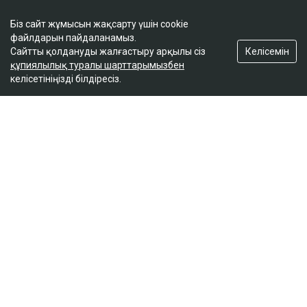
Біз сайт жұмысын жақсарту үшін cookie
Редакция
файлдарын пайдаланамыз.
Жоба туралы
Келісемін
Сайтты қолдануды жалғастыру арқылы сіз
Сайт ережелері
құпиялылық туралы шарттарымызбен
келісетініңізді білдіресіз.
Сайттағы жарнама
Байланыс
Редакциялық саясат
Біз әлеуметтік желілерде
Google News-ке жазылу
© 2026. ТОО "Ulys Media Group". Барлық құқықтар қорғалған.