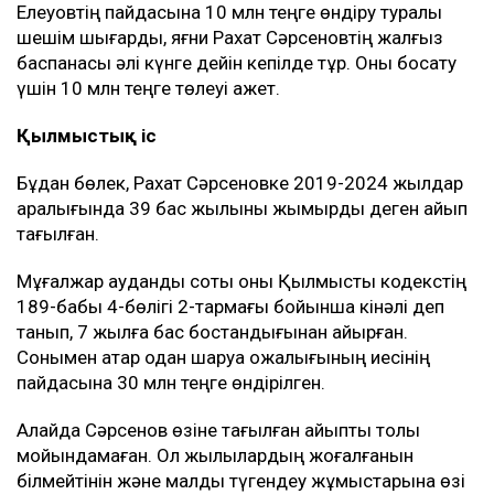
Елеуовтің пайдасына 10 млн теңге өндіру туралы
шешім шығарды, яғни Рахат Сәрсеновтің жалғыз
баспанасы әлі күнге дейін кепілде тұр. Оны босату
үшін 10 млн теңге төлеуі қажет.
Қылмыстық іс
Бұдан бөлек, Рахат Сәрсеновке 2019-2024 жылдар
аралығында 39 бас жылқыны жымқырды деген айып
тағылған.
Мұғалжар аудандық соты оны Қылмыстық кодекстің
189-бабы 4-бөлігі 2-тармағы бойынша кінәлі деп
танып, 7 жылға бас бостандығынан айырған.
Сонымен қатар одан шаруа қожалығының иесінің
пайдасына 30 млн теңге өндірілген.
Алайда Сәрсенов өзіне тағылған айыпты толық
мойындамаған. Ол жылқылардың жоғалғанын
білмейтінін және малды түгендеу жұмыстарына өзі