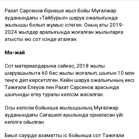
Рахат Сәрсенов бірнеше жыл бойы Мұғалжар
ауданындағы «Тайбурыл» шаруа қожалығында
жылқышы болып жұмыс істеген. Оның аты 2019-
2024 жылдар аралығында жоғалған жылқыларға
қатысты екі сот ісінде аталған.
Мән-жай
Сот материалдарына сәйкес, 2018 жылы
шаруашылықта 60 бас жылқы жоғалып, шығын 10 млн
теңге деп көрсетілген. Кейін шаруа қожалығының иесі
Тәжіғали Елеуов пен Рахат Сәрсенов арасында
шығынды өтеу туралы келісім жасалған.
Осы келісім бойынша жылқышының Мұғалжар
ауданындағы Сағашилі ауылында орналасқан үйі
кепілге қойылған.
Биыл сәуірде азаматтық іс бойынша сот Тәжіғали