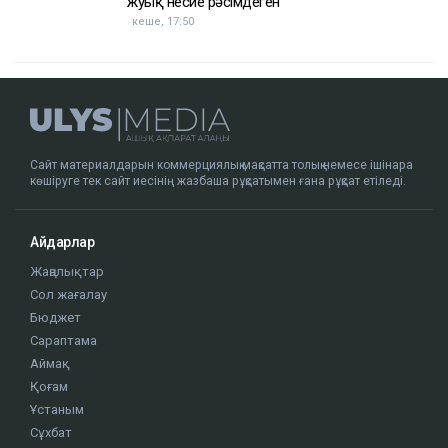
жуық несие рәсімдеген
кеше, 17:50
Сайт материалдарын коммерциялық мақсатта толық немесе ішінара
көшіруге тек сайт иесінің жазбаша рұқсатымен ғана рұқсат етіледі.
Айдарлар
Жаңалықтар
Сол жағалау
Бюджет
Сараптама
Аймақ
Қоғам
Ұстаным
Сұхбат