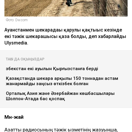
Фото: Dw.com
Ауғанстанмен шекарадағы қарулы қақтығыс кезінде
екі тәжік шекарашысы қаза болды, деп хабарлайды
Ulysmedia.
ТАҒЫ ДА ОҚЫҢЫЗДАР
Өзбекстан екі ауылын Қырғызстанға берді
Қазақстанда шекара арқылы 150 тоннадан астам
жанармайды заңсыз өткізбек болған
Орталық Азия және Әзербайжан көшбасшылары
Шолпон-Атада бас қоспақ
Мән-жай
Азаттық радиосының тәжік қызметінің жазуынша,