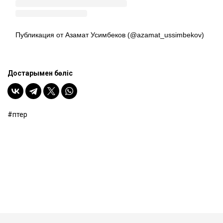
Публикация от Азамат Усимбеков (@azamat_ussimbekov)
Достарыңмен бөліс
пәтер