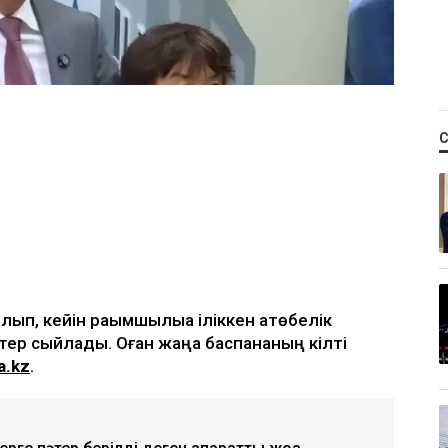
ып, кейін рақымшылыққа іліккен ақтөбелік
тер сыйлады. Оған жаңа баспананың кілті
a.kz
.