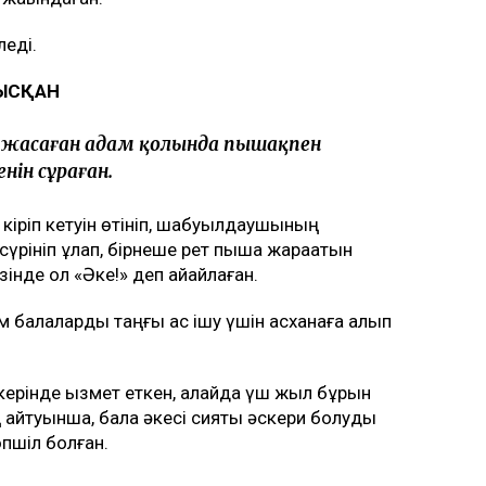
леді.
РЫСҚАН
ыл жасаған адам қолында пышақпен
енін сұраған.
кіріп кетуін өтініп, шабуылдаушының
үрініп құлап, бірнеше рет пышақ жарақатын
інде ол «Әке!» деп айқайлаған.
м балаларды таңғы ас ішу үшін асханаға алып
ерінде қызмет еткен, алайда үш жыл бұрын
 айтуынша, бала әкесі сияқты әскери болуды
өпшіл болған.