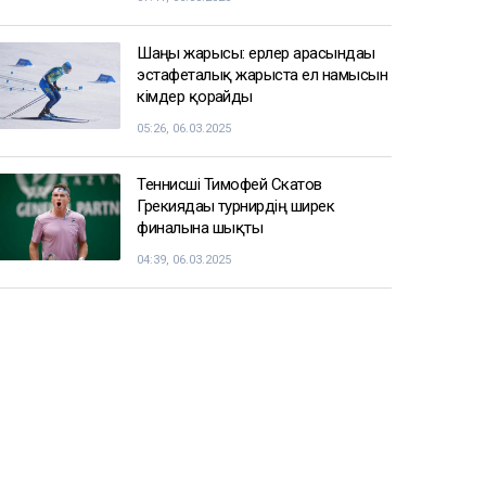
Шаңғы жарысы: ерлер арасындағы
эстафеталық жарыста ел намысын
кімдер қорғайды
05:26, 06.03.2025
Теннисші Тимофей Скатов
Грекиядағы турнирдің ширек
финалына шықты
04:39, 06.03.2025