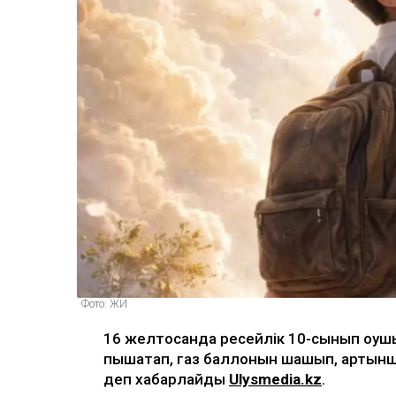
Фото: ЖИ
16 желтоқсанда ресейлік 10-сынып оқуш
пышақтап, газ баллонын шашып, артынш
деп хабарлайды
Ulysmedia.kz
.