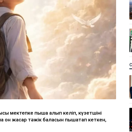
ысы мектепке пышақ алып келіп, күзетшіні
а он жасар тәжік баласын пышақтап кеткен,