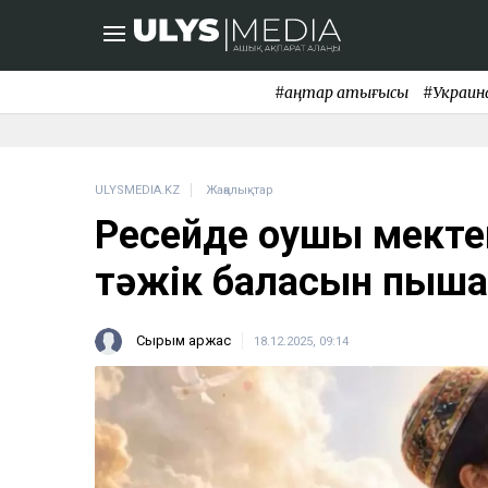
#қаңтар қақтығысы
#Украин
ULYSMEDIA.KZ
Жаңалықтар
Ресейде оқушы мект
тәжік баласын пышақ
Сырым Қаржас
18.12.2025, 09:14