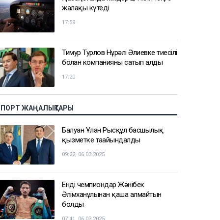
жалақы күтеді
17:59
Тимур Турлов Нұрәлі Әлиевке тиесілі
болған компанияны сатып алды
17:20
СПОРТ ЖАҢАЛЫҚТАРЫ
Балуан Ұлан Рысқұл басшылық
қызметке тағайындалды
09:22, 06.03.2025
Енді чемпиондар Жәнібек
Әлімханұлынан қаша алмайтын
болды
07:41, 06.03.2025