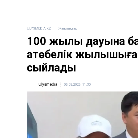
ULYSMEDIA.KZ
Жаңалықтар
100 жылқы дауына б
ақтөбелік жылқышыға
сыйлады
Ulysmedia
05.08.2026, 11:30