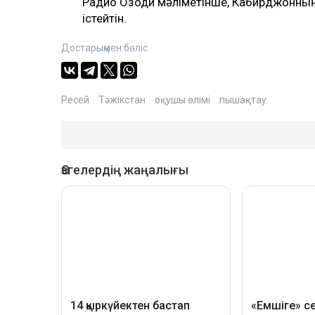
Радио Озоди мәліметінше, Кабирджонның 
істейтін.
Достарыңмен бөліс
Ресей
Тәжікстан
оқушы өлімі
пышақтау