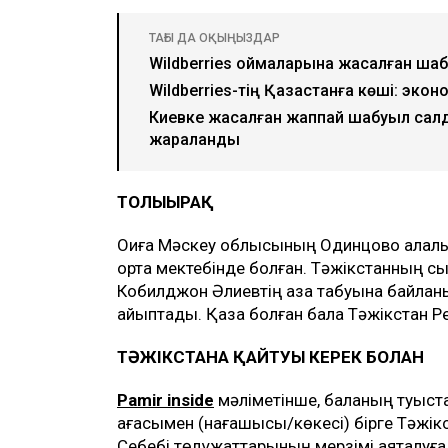
ТАҒЫ ДА ОҚЫҢЫЗДАР
Wildberries қоймаларына жасалған шаб
Wildberries-тің Қазақстанға көші: экон
Киевке жасалған жаппай шабуыл салд
жараланды
ТОЛЫҒЫРАҚ
Оқиға Мәскеу облысының Одинцово қалалық 
орта мектебінде болған. Тәжікстанның сы
Кобилджон Әлиевтің қаза табуына байланы
айыптады. Қаза болған бала Тәжікстан 
ТӘЖІКСТАНҒА ҚАЙТУЫ КЕРЕК БОЛҒАН
Pamir inside
мәліметінше, баланың туыстар
ағасымен (нағашысы/көкеcі) бірге Тәжікст
Себебі төлқұжаттарының мерзімі аяқталуға