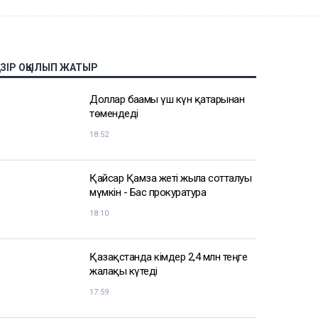
АЗІР ОҚЫЛЫП ЖАТЫР
Доллар бағамы үш күн қатарынан
төмендеді
18:52
Қайсар Қамза жеті жылға сотталуы
мүмкін - Бас прокуратура
18:10
Қазақстанда кімдер 2,4 млн теңге
жалақы күтеді
17:59