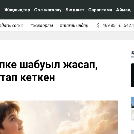
Жаңалықтар
Сол жағалау
Бюджет
Сараптама
Аймақ
адағы соғыс
#жемқорлық
#тағайындау
$
469.85
€
542.
Қ
епке шабуыл жасап,
тап кеткен