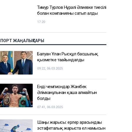
Тимур Турлов Нұрәлі Әлиевке тиесілі
болған компанияны сатып алды
17:20
СПОРТ ЖАҢАЛЫҚТАРЫ
Балуан Ұлан Рысқұл басшылық
қызметке тағайындалды
09:22, 06.03.2025
Енді чемпиондар Жәнібек
Әлімханұлынан қаша алмайтын
болды
07:41, 06.03.2025
Шаңғы жарысы: ерлер арасындағы
эстафеталық жарыста ел намысын