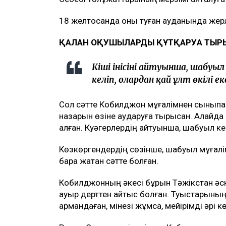
18 желтоқсанда оны туған ауданында жер
ҚАЛҒАН ОҚУШЫЛАРДЫ ҚҰТҚАРУҒА ТЫ
Кіші інісінің айтуынша, шабу
келіп, олардан қай ұлт өкілі ек
Сол сәтте Кобилджон мұғалімнен сыныпқа 
назарын өзіне аударуға тырысқан. Алайда с
алған. Куәгерлердің айтуынша, шабуыл кез
Көзкөргендердің сөзінше, шабуыл мұғалі
бара жатқан сәтте болған.
Кобилджонның әкесі бұрын Тәжікстан әск
ауыр дерттен қайтыс болған. Туыстарының
армандаған, мінезі жұмсақ, мейірімді әрі к