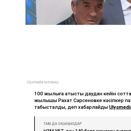
Ulysmedia коллажы
100 жылқыға қатысты даудан кейін соттал
жылқышы Рахат Сәрсеновке кәсіпкер пә
табысталды, деп хабарлайды
Ulysmedi
ТАҒЫ ДА ОҚЫҢЫЗДАР