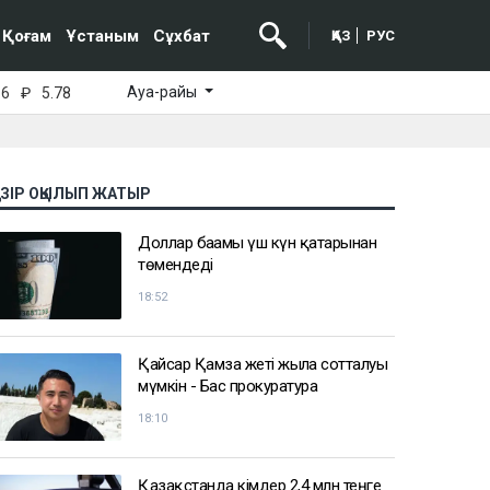
Қоғам
Ұстаным
Сұхбат
ҚАЗ
РУС
Ауа-райы
16
₽
5.78
АЗІР ОҚЫЛЫП ЖАТЫР
Доллар бағамы үш күн қатарынан
төмендеді
18:52
Қайсар Қамза жеті жылға сотталуы
мүмкін - Бас прокуратура
18:10
Қазақстанда кімдер 2,4 млн теңге