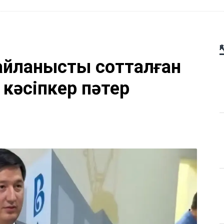
Қ
айланысты сотталған
 кәсіпкер пәтер