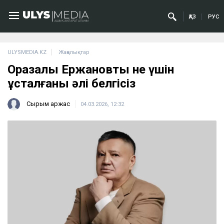
ҚАЗ
РУС
ULYSMEDIA.KZ
Жаңалықтар
Оразалы Ержановтың не үшін
ұсталғаны әлі белгісіз
Сырым Қаржас
04.03.2026, 12:32