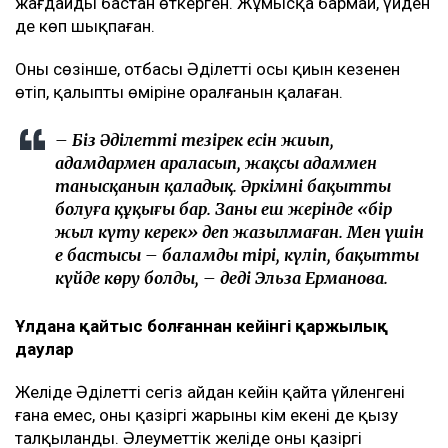
жағдайды бастан өткерген. Жұмысқа бармай, үйден
де көп шықпаған.
Оның сөзінше, отбасы Әділеттің осы қиын кезеңнен
өтіп, қалыпты өміріне оралғанын қалаған.
– Біз Әділеттің тезірек есін жиып,
адамдармен араласып, жақсы адаммен
танысқанын қаладық. Әркімнің бақытты
болуға құқығы бар. Заңның еш жерінде «бір
жыл күту керек» деп жазылмаған. Мен үшін
ең бастысы – баламды тірі, күліп, бақытты
күйде көру болды, – деді Эльза Ерманова.
Ұлдана қайтыс болғаннан кейінгі қаржылық
даулар
Желіде Әділеттің сегіз айдан кейін қайта үйленгені
ғана емес, оның қазіргі жарының кім екені де қызу
талқыланды. Әлеуметтік желіде оның қазіргі