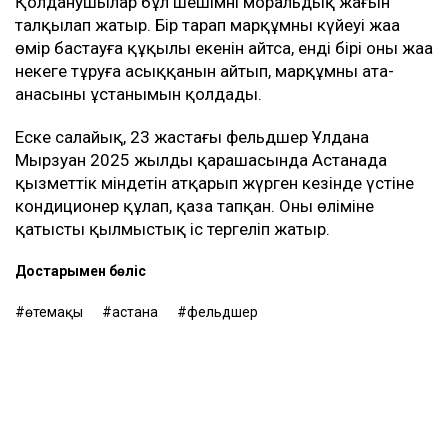
Қолданушылар бұл шешімнің моральдық жағын
талқылап жатыр. Бір тарап марқұмның күйеуі жаңа
өмір бастауға құқылы екенін айтса, енді бірі оның жаңа
некеге тұруға асыққанын айтып, марқұмның ата-
анасының ұстанымын қолдады.
Еске салайық, 23 жастағы фельдшер Ұлдана
Мырзуан 2025 жылдың қарашасында Астанада
қызметтік міндетін атқарып жүрген кезінде үстіне
кондиционер құлап, қаза тапқан. Оның өліміне
қатысты қылмыстық іс тергеліп жатыр.
Достарыңмен бөліс
өтемақы
астана
фельдшер