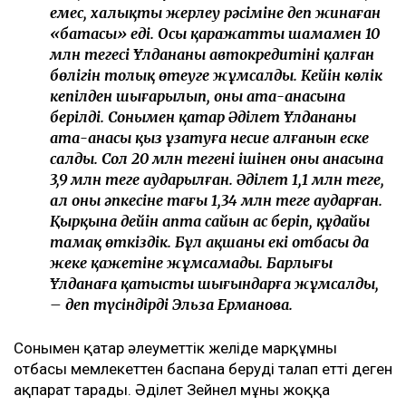
емес, халықтың жерлеу рәсіміне деп жинаған
«батасы» еді. Осы қаражаттың шамамен 10
млн теңгесі Ұлдананың автокредитінің қалған
бөлігін толық өтеуге жұмсалды. Кейін көлік
кепілден шығарылып, оның ата-анасына
берілді. Сонымен қатар Әділет Ұлдананың
ата-анасы қыз ұзатуға несие алғанын еске
салды. Сол 20 млн теңгенің ішінен оның анасына
3,9 млн теңге аударылған. Әділет 1,1 млн теңге,
ал оның әпкесіне тағы 1,34 млн теңге аударған.
Қырқына дейін апта сайын ас беріп, құдайы
тамақ өткіздік. Бұл ақшаны екі отбасы да
жеке қажетіне жұмсамады. Барлығы
Ұлданаға қатысты шығындарға жұмсалды,
– деп түсіндірді Эльза Ерманова.
Сонымен қатар әлеуметтік желіде марқұмның
отбасы мемлекеттен баспана беруді талап етті деген
ақпарат тарады. Әділет Зейнел мұны жоққа