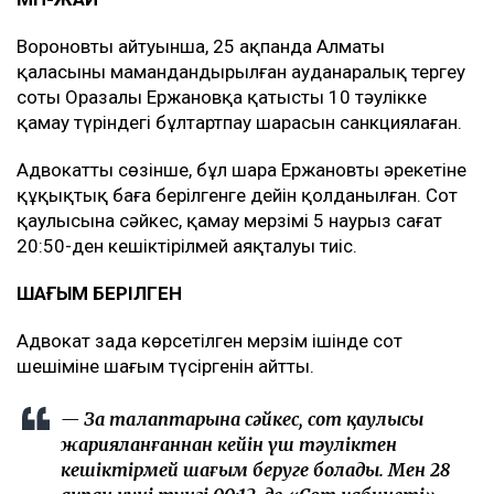
Вороновтың айтуынша, 25 ақпанда Алматы
қаласының мамандандырылған ауданаралық тергеу
соты Оразалы Ержановқа қатысты 10 тәулікке
қамау түріндегі бұлтартпау шарасын санкциялаған.
Адвокаттың сөзінше, бұл шара Ержановтың әрекетіне
құқықтық баға берілгенге дейін қолданылған. Сот
қаулысына сәйкес, қамау мерзімі 5 наурыз сағат
20:50-ден кешіктірілмей аяқталуы тиіс.
ШАҒЫМ БЕРІЛГЕН
Адвокат заңда көрсетілген мерзім ішінде сот
шешіміне шағым түсіргенін айтты.
— Заң талаптарына сәйкес, сот қаулысы
жарияланғаннан кейін үш тәуліктен
кешіктірмей шағым беруге болады. Мен 28