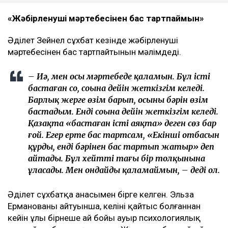
«Жәбірленуші мәртебесінен бас тартпаймын»
Әділет Зейнел сұхбат кезінде жәбірленуші
мәртебесінен бас тартпайтынын мәлімдеді.
– Иә, мен осы мәртебеде қаламын. Бұл істі
бастаған соң, соңына дейін жеткізгім келеді.
Барлық жерге өзім барып, осының бәрін өзім
бастадым. Енді соңына дейін жеткізгім келеді.
Қазақта «бастаған істі аяқта» деген сөз бар
ғой. Егер ертең бас тартсам, «Екінші отбасын
құрды, енді бәрінен бас тартып жатыр» деп
айтады. Бұл хейттің тағы бір толқынына
ұласады. Мен ондайды қаламаймын, – деді ол.
Әділет сұхбатқа анасымен бірге келген. Эльза
Ерманованың айтуынша, келіні қайтыс болғаннан
кейін ұлы бірнеше ай бойы ауыр психологиялық