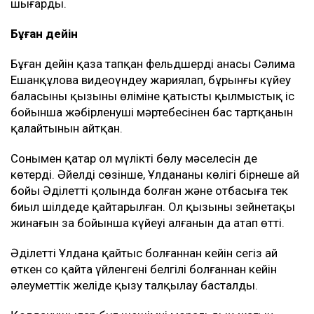
шығарды.
Бұған дейін
Бұған дейін қаза тапқан фельдшердің анасы Сәлима
Ешанқұлова видеоүндеу жариялап, бұрынғы күйеу
баласының қызының өліміне қатысты қылмыстық іс
бойынша жәбірленуші мәртебесінен бас тартқанын
қалайтынын айтқан.
Сонымен қатар ол мүлікті бөлу мәселесін де
көтерді. Әйелдің сөзінше, Ұлдананың көлігі бірнеше ай
бойы Әділеттің қолында болған және отбасыға тек
биыл шілдеде қайтарылған. Ол қызының зейнетақы
жинағын заң бойынша күйеуі алғанын да атап өтті.
Әділеттің Ұлдана қайтыс болғаннан кейін сегіз ай
өткен соң қайта үйленгені белгілі болғаннан кейін
әлеуметтік желіде қызу талқылау басталды.