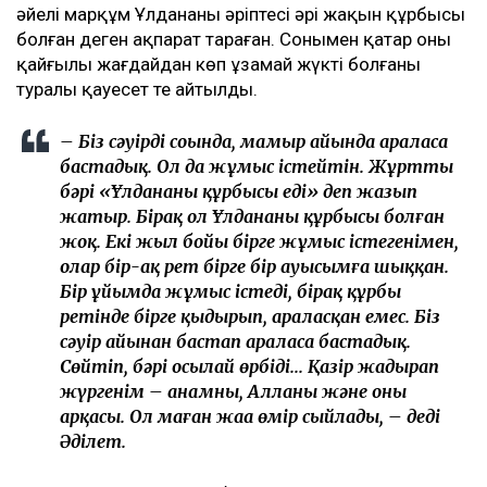
әйелі марқұм Ұлдананың әріптесі әрі жақын құрбысы
болған деген ақпарат тараған. Сонымен қатар оның
қайғылы жағдайдан көп ұзамай жүкті болғаны
туралы қауесет те айтылды.
– Біз сәуірдің соңында, мамыр айында араласа
бастадық. Ол да жұмыс істейтін. Жұрттың
бәрі «Ұлдананың құрбысы еді» деп жазып
жатыр. Бірақ ол Ұлдананың құрбысы болған
жоқ. Екі жыл бойы бірге жұмыс істегенімен,
олар бір-ақ рет бірге бір ауысымға шыққан.
Бір ұйымда жұмыс істеді, бірақ құрбы
ретінде бірге қыдырып, араласқан емес. Біз
сәуір айынан бастап араласа бастадық.
Сөйтіп, бәрі осылай өрбіді... Қазір жадырап
жүргенім – анамның, Алланың және оның
арқасы. Ол маған жаңа өмір сыйлады, – деді
Әділет.