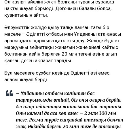
Ол қазіргі әйелінің жүкті болғаны туралы сұраққа
нақты жауап бермеді. Дегенмен балалы болса,
қуанатынын айтты.
Әлеуметтік желіде қызу талқыланған тағы бір
мәселе – Әділеттің отбасы мен Ұлдананың ата-анасы
арасындағы қаржыға қатысты дау. Желіде Әділет
марқұмның зейнетақы жинағын және әйелі қайтыс
болғаннан кейін берілген 20 млн теңгені өзіне алып
қалған деген ақпарат тарады.
Бұл мәселеге сұхбат кезінде Әділеттің өзі емес,
анасы жауап берді.
– Ұлдананың отбасы көліктен бас
тартуымызды өтінді, біз оны оларға бердік.
Ал олар зейнетақы жинағынан бас тартты.
Оның көлемі де аса көп емес – 2 млн 300 мың
теңге. Ресми түрде ешқандай өтемақы болған
жоқ. Әкімдік берген 20 млн теңге де өтемақы