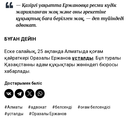
— Қазіргі уақытта Ержановқа ресми күдік
жарияланған жоқ және оның әрекетіне
құқықтық баға берілген жоқ, — деп түйіндеді
адвокат.
БҰҒАН ДЕЙІН
Еске салайық, 25 ақпанда Алматыда қоғам
қайраткері Оразалы Ержанов
ұсталды
. Бұл туралы
Қазақстанның адам құқықтары жөніндегі бюросы
хабарлады.
Достарыңмен бөліс
Алматы
адвокат
белсенді
Қоғам белсендісі
ұсталды
Оразалы Ержанов