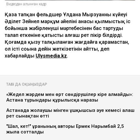
Видеодан алынған кадр
Қаза тапқан фельдшер Ұлдана Мырзуанның күйеуі
Әділет Зейнел марқұм әйелінің анасы қылмыстық іс
бойынша жәбірленуші мәртебесінен бас тартуды
талап еткеніне қатысты алғаш рет пікір білдірді.
Қоғамда қызу талқыланған жағдайға қарамастан,
ол істі соңына дейін жеткізетінін айтты, деп
хабарлайды
Ulysmedia.kz
.
ТАҒЫ ДА ОҚЫҢЫЗДАР
«Жедел жәрдем мен өрт сөндірушілер кіре алмайды»:
Астана тұрғындары құрылысқа наразы
Астанада жолаушы мінген ұшқышсыз әуе кемесі алғаш
рет сынақтан өтті
"Шал, кет!" ұранының авторы Ермек Нарымбай 2,5
жылға сотталды