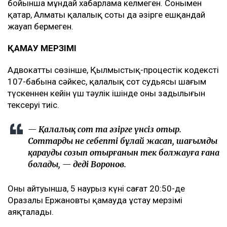
бойынша мұндай хабарлама келмеген. Сонымен
қатар, Алматы қалалық соты да әзірге ешқандай
жауап бермеген.
ҚАМАУ МЕРЗІМІ
Адвокаттың сөзінше, Қылмыстық-процестік кодекстің
107-бабына сәйкес, қалалық сот судьясы шағым
түскеннен кейін үш тәулік ішінде оның заңдылығын
тексеруі тиіс.
— Қалалық сот та әзірге үнсіз отыр.
Соттардың не себепті бұлай жасап, шағымды
қарауды созып отырғанын тек болжауға ғана
болады, — деді Воронов.
Оның айтуынша, 5 наурыз күні сағат 20:50-де
Оразалы Ержановтың қамауда ұстау мерзімі
аяқталады.