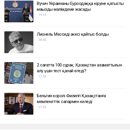
Вучич Украинаның Еуроодаққа кіруіне қатысты
маңызды мәлімдеме жасады
19:15
Лионель Мессидің әкесі қайтыс болды
18:45
2 сағатта 100 сұрақ: Қазақстан азаматтығын
алу үшін тест қалай өтеді?
17:59
Бельгия королі Филипп Қазақстанға
мемлекеттік сапармен келеді
17:25