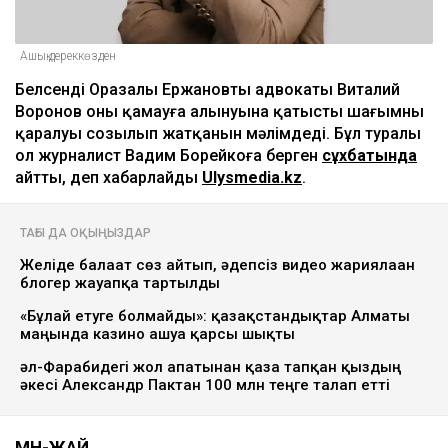
Ашық дереккөзден
Белсенді Оразалы Ержановтың адвокаты Виталий
Воронов оның қамауға алынуына қатысты шағымның
қаралуы созылып жатқанын мәлімдеді. Бұл туралы
ол журналист Вадим Борейкоға берген
сұхбатында
айтты, деп хабарлайды
Ulysmedia.kz
.
ТАҒЫ ДА ОҚЫҢЫЗДАР
Желіде балағат сөз айтып, әдепсіз видео жариялаған
блогер жауапқа тартылды
«Бұлай етуге болмайды»: қазақстандықтар Алматы
маңында казино ашуға қарсы шықты
әл-Фарабидегі жол апатынан қаза тапқан қыздың
әкесі Александр Пактан 100 млн теңге талап етті
МӘН-ЖАЙ