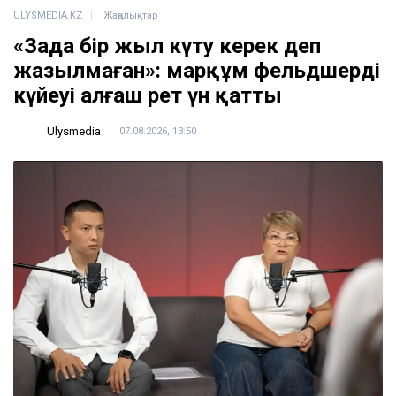
ULYSMEDIA.KZ
Жаңалықтар
«Заңда бір жыл күту керек деп
жазылмаған»: марқұм фельдшердің
күйеуі алғаш рет үн қатты
Ulysmedia
07.08.2026, 13:50