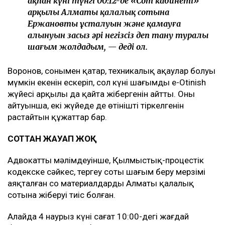
ақпан күні түнгі 00:12-де «Сот кабинеті»
арқылы Алматы қалалық сотына
Ержановтың ұсталуын және қамауға
алынуын заңсыз әрі негізсіз деп тану туралы
шағым жолдадым, — деді ол.
Воронов, сонымен қатар, техникалық ақаулар болуы
мүмкін екенін ескеріп, сол күні шағымды e-Otinish
жүйесі арқылы да қайта жібергенін айтты. Оның
айтуынша, екі жүйеде де өтініштің тіркелгенін
растайтын құжаттар бар.
СОТТАН ЖАУАП ЖОҚ
Адвокаттың мәлімдеуінше, Қылмыстық-процестік
кодекске сәйкес, тергеу соты шағым беру мерзімі
аяқталған соң материалдарды Алматы қалалық
сотына жіберуі тиіс болған.
Алайда 4 наурыз күні сағат 10:00-дегі жағдай