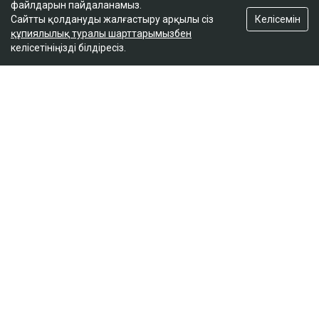
файлдарын пайдаланамыз.
Келісемін
Сайтты қолдануды жалғастыру арқылы сіз
құпиялылық туралы шарттарымызбен
келісетініңізді білдіресіз.
ҚАЗІР ОҚЫЛЫП ЖАТЫР
Вучич Украинаның Еуроодаққа кіруіне қатысты
маңызды мәлімдеме жасады
19:15