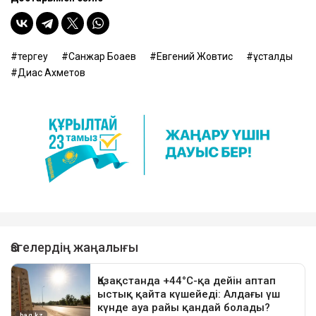
тергеу
Санжар Боқаев
Евгений Жовтис
ұсталды
Диас Ахметов