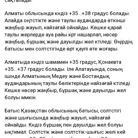
сақталады.
Алматы облысында күндіз +35…+38 градус болады.
Алайда оңтүстікте және таулы аудандарда өткінші
жаңбыр жауып, найзағай ойнайды. Кешке қарай
таулы жерлерде ауа райы күрт нашарлап, нөсер
жаңбыр, бұршақ және дауылды жел күтіледі. Өңірдің
батысы мен солтүстігінде өрт қаупі өте жоғары.
Алматыда күндіз шамамен +35 градус, Қонаевта
+35…+37 градус болады. Іле Алатауында, соның
ішінде Алматының Медеу және Бостандық
аудандарының таулы бөліктерінде найзағай күтіледі.
Кешке нөсер жаңбыр, бұршақ және дауылды жел
болуы мүмкін.
Батыс Қазақстан облысының батысы, солтүстігі
және шығысында жаңбыр жауып, найзағай
ойнайды. Күндіз бұршақ пен дауылды жел болуы
ықтимал. Солтүстік және солтүстік-шығыс желі кей