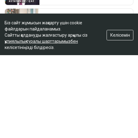
Біз сайт жұмысын жақсарту үшін cookie
файлдарын пайдаланамыз.
Келісемін
Сайтты қолдануды жалғастыру арқылы сіз
құпиялылық туралы шарттарымызбен
келісетініңізді білдіресіз.
ҚАЗІР ОҚЫЛЫП ЖАТЫР
Отбасы банк қызметкерлері тұрғын үй кезегін
жылжыту үшін ақша алған