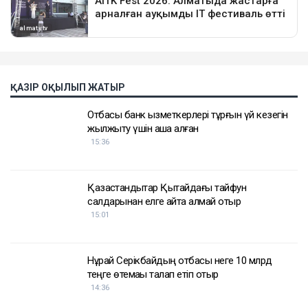
ҚАЗІР ОҚЫЛЫП ЖАТЫР
Отбасы банк қызметкерлері тұрғын үй кезегін
жылжыту үшін ақша алған
15:36
Қазақстандықтар Қытайдағы тайфун
салдарынан елге қайта алмай отыр
15:01
Нұрай Серікбайдың отбасы неге 10 млрд
теңге өтемақы талап етіп отыр
14:36