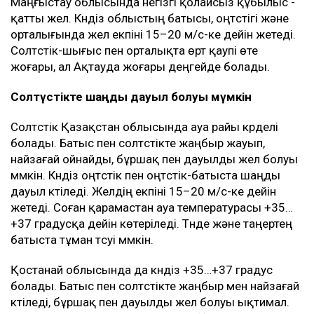
Маңғыстау облысында негізгі қолайсыз құбылыс -
қатты жел. Күндіз облыстың батысы, оңтүстігі және
орталығында жел екпіні 15–20 м/с-ке дейін жетеді.
Солтүстік-шығыс пен орталықта өрт қаупі өте
жоғары, ал Ақтауда жоғары деңгейде болады.
Солтүстікте шаңды дауыл болуы мүмкін
Солтүстік Қазақстан облысында ауа райы күрделі
болады. Батыс пен солтүстікте жаңбыр жауып,
найзағай ойнайды, бұршақ пен дауылды жел болуы
мүмкін. Күндіз оңтүстік пен оңтүстік-батыста шаңды
дауыл күтіледі. Желдің екпіні 15–20 м/с-ке дейін
жетеді. Соған қарамастан ауа температурасы +35…
+37 градусқа дейін көтеріледі. Түнде және таңертең
батыста тұман түсуі мүмкін.
Қостанай облысында да күндіз +35…+37 градус
болады. Батыс пен солтүстікте жаңбыр мен найзағай
күтіледі, бұршақ пен дауылды жел болуы ықтимал.