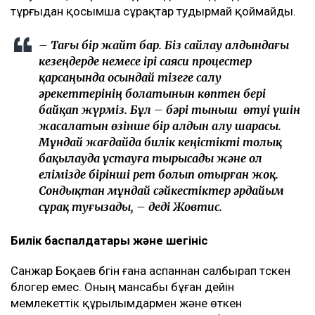
тұрғыдан қосымша сұрақтар тудырмай қоймайды.
– Тағы бір жайт бар. Біз сайлау алдындағы
кезеңдерде немесе ірі саяси процестер
қарсаңында осындай тізеге салу
әрекеттерінің болатынын көптен бері
байқап жүрміз. Бұл – бәрі тыныш өтуі үшін
жасалатын өзінше бір алдын алу шарасы.
Мұндай жағдайда билік кеңістікті толық
бақылауда ұстауға тырысады және ол
елімізде бірінші рет болып отырған жоқ.
Сондықтан мұндай сәйкестіктер әрдайым
сұрақ туғызады, – деді Жовтис.
Билік баспалдақтары және шегініс
Санжар Боқаев бүгін ғана аспаннан салбырап түскен
блогер емес. Оның мансабы бұған дейін
мемлекеттік құрылымдармен және өткен