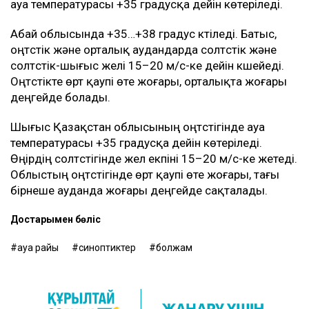
ауа температурасы +35 градусқа дейін көтеріледі.
Абай облысында +35…+38 градус күтіледі. Батыс,
оңтүстік және орталық аудандарда солтүстік және
солтүстік-шығыс желі 15–20 м/с-ке дейін күшейеді.
Оңтүстікте өрт қаупі өте жоғары, орталықта жоғары
деңгейде болады.
Шығыс Қазақстан облысының оңтүстігінде ауа
температурасы +35 градусқа дейін көтеріледі.
Өңірдің солтүстігінде жел екпіні 15–20 м/с-ке жетеді.
Облыстың оңтүстігінде өрт қаупі өте жоғары, тағы
бірнеше ауданда жоғары деңгейде сақталады.
Достарыңмен бөліс
ауа райы
синоптиктер
болжам