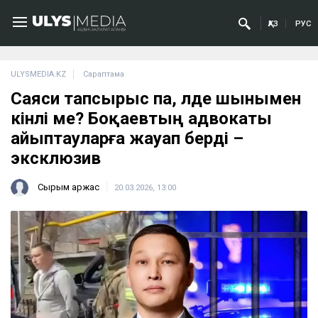
ҚАЗ
РУС
ULYSMEDIA.KZ
Сараптама
Саяси тапсырыс па, әлде шынымен
кінәлі ме? Боқаевтың адвокаты
айыптауларға жауап берді –
эксклюзив
Сырым Қаржас
20.03.2026, 13:00