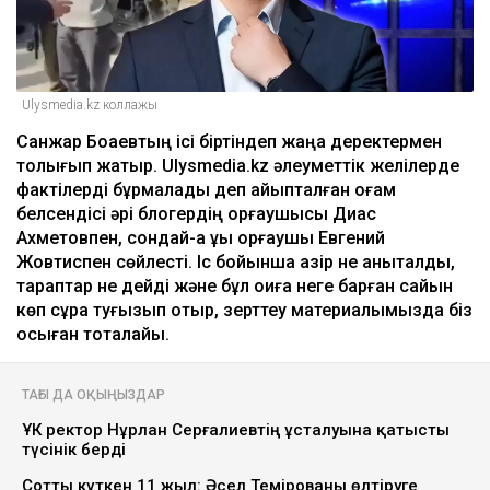
Ulysmedia.kz коллажы
Санжар Боқаевтың ісі біртіндеп жаңа деректермен
толығып жатыр. Ulysmedia.kz әлеуметтік желілерде
фактілерді бұрмалады деп айыпталған қоғам
белсендісі әрі блогердің қорғаушысы Диас
Ахметовпен, сондай-ақ құқық қорғаушы Евгений
Жовтиспен сөйлесті. Іс бойынша қазір не анықталды,
тараптар не дейді және бұл оқиға неге барған сайын
көп сұрақ туғызып отыр, зерттеу материалымызда біз
осыған тоқталайық.
ТАҒЫ ДА ОҚЫҢЫЗДАР
ҰҚК ректор Нұрлан Серғалиевтің ұсталуына қатысты
түсінік берді
Сотты күткен 11 жыл: Әсел Темірованы өлтіруге