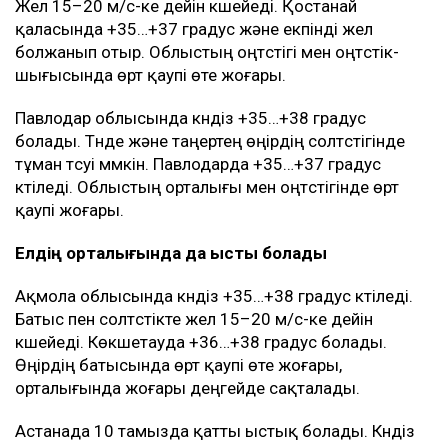
Жел 15–20 м/с-ке дейін күшейеді. Қостанай
қаласында +35…+37 градус және екпінді жел
болжанып отыр. Облыстың оңтүстігі мен оңтүстік-
шығысында өрт қаупі өте жоғары.
Павлодар облысында күндіз +35…+38 градус
болады. Түнде және таңертең өңірдің солтүстігінде
тұман түсуі мүмкін. Павлодарда +35…+37 градус
күтіледі. Облыстың орталығы мен оңтүстігінде өрт
қаупі жоғары.
Елдің орталығында да ыстық болады
Ақмола облысында күндіз +35…+38 градус күтіледі.
Батыс пен солтүстікте жел 15–20 м/с-ке дейін
күшейеді. Көкшетауда +36…+38 градус болады.
Өңірдің батысында өрт қаупі өте жоғары,
орталығында жоғары деңгейде сақталады.
Астанада 10 тамызда қатты ыстық болады. Күндіз