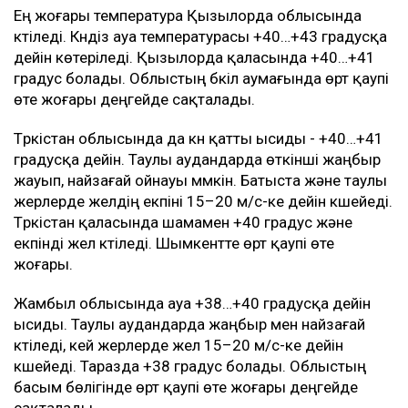
Ең жоғары температура Қызылорда облысында
күтіледі. Күндіз ауа температурасы +40…+43 градусқа
дейін көтеріледі. Қызылорда қаласында +40…+41
градус болады. Облыстың бүкіл аумағында өрт қаупі
өте жоғары деңгейде сақталады.
Түркістан облысында да күн қатты ысиды - +40…+41
градусқа дейін. Таулы аудандарда өткінші жаңбыр
жауып, найзағай ойнауы мүмкін. Батыста және таулы
жерлерде желдің екпіні 15–20 м/с-ке дейін күшейеді.
Түркістан қаласында шамамен +40 градус және
екпінді жел күтіледі. Шымкентте өрт қаупі өте
жоғары.
Жамбыл облысында ауа +38…+40 градусқа дейін
ысиды. Таулы аудандарда жаңбыр мен найзағай
күтіледі, кей жерлерде жел 15–20 м/с-ке дейін
күшейеді. Таразда +38 градус болады. Облыстың
басым бөлігінде өрт қаупі өте жоғары деңгейде