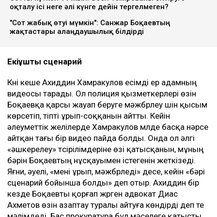
оқталу ісі неге әлі күнге дейін тергелмеген?
"Сот жабық өтуі мүмкін": Санжар Боқаевтың
жақтастары алаңдаушылық білдірді
Екіұшты сценарий
Күні кеше Ахиддин Хамракулов есімді ер адамның
видеосы тарады. Ол полиция қызметкерлері өзін
Боқаевқа қарсы жауап беруге мәжбүрлеу үшін қысым
көрсетіп, тіпті ұрып-соққанын айтты. Кейін
әлеуметтік желілерде Хамракулов мүлде басқа нәрсе
айтқан тағы бір видео пайда болды. Онда ол әлгі
«әшкерелеу» түсірілімдеріне өзі қатысқанын, мұның
бәрін Боқаевтың нұсқауымен істегенін жеткізеді.
Яғни, әуелі, «мені ұрып, мәжбүрледі» десе, кейін «бәрі
сценарий бойынша болды» деп отыр. Ахиддин бір
кезде Боқаевты қорғап жүрген адвокат Диас
Ахметов өзін азаптау туралы айтуға көндірді деп те
мәлімдеді. Бас прокуратура бұл мәселеге қатысты