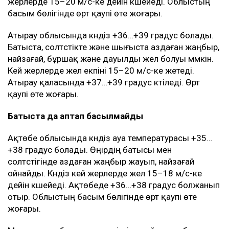
жерлерде 15–20 м/с-ке дейін күшейеді. Облыстың
басым бөлігінде өрт қаупі өте жоғары.
Атырау облысында күндіз +36…+39 градус болады.
Батыста, солтүстікте және шығыста аздаған жаңбыр,
найзағай, бұршақ және дауылды жел болуы мүмкін.
Кей жерлерде жел екпіні 15–20 м/с-ке жетеді.
Атырау қаласында +37…+39 градус күтіледі. Өрт
қаупі өте жоғары.
Батыста да аптап басылмайды
Ақтөбе облысында күндіз ауа температурасы +35…
+38 градус болады. Өңірдің батысы мен
солтүстігінде аздаған жаңбыр жауып, найзағай
ойнайды. Күндіз кей жерлерде жел 15–18 м/с-ке
дейін күшейеді. Ақтөбеде +36…+38 градус болжанып
отыр. Облыстың басым бөлігінде өрт қаупі өте
жоғары.