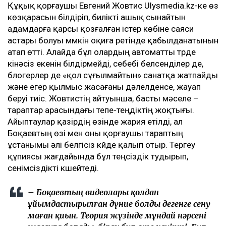
Құқық қорғаушы Евгений Жовтис Ulysmedia.kz-ке өз
көзқарасын білдіріп, билікті ашық сынайтын
адамдарға қарсы қозғалған істер көбіне саяси
астары болуы мүмкін оқиға ретінде қабылданатынын
атап өтті. Алайда бұл олардың автоматты түрде
кінәсіз екенін білдірмейді, себебі белсенділер де,
блогерлер де «қол сұғылмайтын» санатқа жатпайды
және егер қылмыс жасағаны дәлелденсе, жауап
беруі тиіс. Жовтистің айтуынша, басты мәселе –
тараптар арасындағы тепе-теңдіктің жоқтығы.
Айыптаулар қазірдің өзінде жария етілді, ал
Боқаевтың өзі мен оны қорғаушы тараптың
ұстанымы әлі белгісіз күйде қалып отыр. Тергеу
құпиясы жағдайында бұл теңсіздік тудырып,
сенімсіздікті күшейтеді.
– Боқаевтың видеолары қолдан
ұйымдастырылған дүние болды дегенге сену
маған қиын. Теория жүзінде мұндай нәрсені