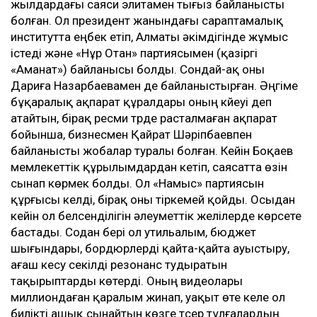
жылдардағы саяси элитамен тығыз байланысты
болған. Ол президент жанындағы сараптамалық
институтта еңбек етіп, Алматы әкімдігінде жұмыс
істеді және «Нұр Отан» партиясымен (қазіргі
«Аманат») байланысы болды. Сондай-ақ оны
Дариға Назарбаевамен де байланыстырған. Әңгіме
бұқаралық ақпарат құралдары оның күйеуі деп
атайтын, бірақ ресми түрде расталмаған ақпарат
бойынша, бизнесмен Қайрат Шәріпбаевпен
байланысты жобалар туралы болған. Кейін Боқаев
мемлекеттік құрылымдардан кетіп, саясатта өзін
сынап көрмек болды. Ол «Намыс» партиясын
құрғысы келді, бірақ оны тіркемей қойды. Осыдан
кейін ол белсенділігін әлеуметтік желілерде көрсете
бастады. Содан бері ол утильалым, бюджет
шығындары, бордюрлерді қайта-қайта ауыстыру,
ағаш кесу секілді резонанс тудыратын
тақырыптарды көтерді. Оның видеолары
миллиондаған қаралым жинап, уақыт өте келе ол
билікті ашық сынайтын көзге түсер тұлғалардың