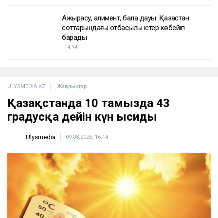
Ажырасу, алимент, бала дауы: Қазақстан
соттарындағы отбасылық істер көбейіп
барады
14:14
ULYSMEDIA.KZ
Жаңалықтар
Қазақстанда 10 тамызда 43
градусқа дейін күн ысиды
Ulysmedia
09.08.2026, 16:14