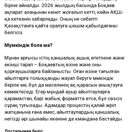
біріне айналды. 2026 жылдың басында Боқаев
ақпарат алаңынан кенет жоғалып кетті, кейін АҚШ-
қа кеткенін хабарлады. Оның не себепті
Қазақстанға қайта оралуға шешім қабылдағаны
белгісіз.
Мүмкіндік бола ма?
Мұнан арғысы істің қаншалық ашық өтетініне және
екінші тарап – Боқаевтың өзіне және оны
қорғаушыларға байланысты. Оған өзіне тағылған
айыптарға толыққанды жауап беруге мүмкіндік
беріле ме, бұл да мәселенің ақ-қарасын анықтауға
көмектеседі. Егер мұндай ауыр айыптауларға
қарамастан, бәрі жабық форматта өтсе, бұл сөзсіз
сұрақ туғызады. Адамдар процестің қалай жүріп
жатқанына ғана емес, айыптаулардың қаншалық
негізді әрі шынайы екеніне де күмәндана бастайды.
Достарыңмен бөліс