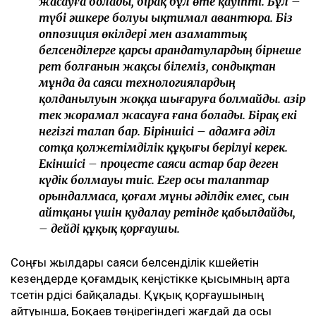
жасауға болады, бірақ бұл өте қауіпті. Бұл –
түбі әшкере болуы ықтимал авантюра. Біз
оппозиция өкілдері мен азаматтық
белсенділерге қарсы арандатулардың бірнеше
рет болғанын жақсы білеміз, сондықтан
мұнда да саяси технологиялардың
қолданылуын жоққа шығаруға болмайды. Қазір
тек жорамал жасауға ғана болады. Бірақ екі
негізгі талап бар. Біріншісі – адамға әділ
сотқа қолжетімділік құқығы берілуі керек.
Екіншісі – процесте саяси астар бар деген
күдік болмауы тиіс. Егер осы талаптар
орындалмаса, қоғам мұны әділдік емес, сын
айтқаны үшін қудалау ретінде қабылдайды,
– дейді құқық қорғаушы.
Соңғы жылдары саяси белсенділік күшейетін
кезеңдерде қоғамдық кеңістікке қысымның арта
түсетін үрдісі байқалады. Құқық қорғаушының
айтуынша, Боқаев төңірегіндегі жағдай да осы