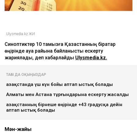
Ulysmedia.kz ЖИ
Синоптиктер 10 тамызға Қазақстанның бірқатар
өңірінде ауа райына байланысты ескерту
жариялады, деп хабарлайды
Ulysmedia.kz.
ТАҒЫ ДА ОҚЫҢЫЗДАР
Қазақстанда үш күн бойы аптап ыстық болады
Алматы мен Астана тұрғындарына ескерту жасалды
Қазақстанның бірнеше өңірінде +43 градусқа дейін
аптап ыстық болады
Мән-жайы