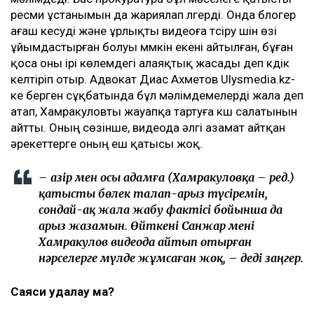
ресми ұстанымын да жариялап үлгерді. Онда блогер
ағаш кесуді және ұрлықты видеоға түсіру үшін өзі
ұйымдастырған болуы мүмкін екені айтылған, бұған
қоса оны ірі көлемдегі алаяқтық жасады деп күдік
келтіріп отыр. Адвокат Диас Ахметов Ulysmedia.kz-
ке берген сұқбатында бұл мәлімдемелерді жала деп
атап, Хамракуловты жауапқа тартуға күш салатынын
айтты. Оның сөзінше, видеода әлгі азамат айтқан
әрекеттерге оның еш қатысы жоқ.
– Қазір мен осы адамға (Хамракуловқа – ред.)
қатысты бөлек талап-арыз түсіремін,
сондай-ақ жала жабу фактісі бойынша да
арыз жазамын. Өйткені Санжар мені
Хамракулов видеода айтып отырған
нәрселерге мүлде жұмсаған жоқ, – деді заңгер.
Саяси қудалау ма?