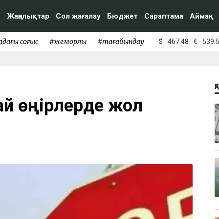
Жаңалықтар
Сол жағалау
Бюджет
Сараптама
Аймақ
адағы соғыс
#жемқорлық
#тағайындау
$
467.48
€
539.
Қ
ай өңірлерде жол