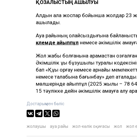
ҚОЗҒАЛЫСТЫҢ АШЫЛУЫ
Алдын ала жоспар бойынша жолдар 23 желт
ашылады.
Ауа райының қолайсыздығына байланысты
көлемде айыппұл
немесе әкімшілік қамауғ
Жол жабық болғанына қарамастан қозғалға
Әкімшілік құқық бұзушылық туралы кодексі
бап «Құқық қорғау немесе арнайы мемлекет
немесе талабына бағынбау» деп аталады. 
мөлшерінде айыппұл (2025 жылы – 78 640
15 тәулікке дейін әкімшілік қамауға алу қа
Достарыңмен бөліс
жолаушы
ауа райы
жол-көлік оқиғасы
жол
жол 