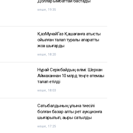
Доллар қымбаттай бастады
кеше, 19:35
ҚазМұнайГаз Қашағанға қатысты
қойылған талап туралы ақпаратты
жоққа шығарды
кеше, 18:20
Нұрай Серікбайдың өлімі: Шерхан
Аймаханнан 10 млрд теңге өтемақы
талап етілді
кеше, 18:03
Сатыбалдының ұлына тиесілі
болған базар алты рет аукционға
шығарылып, ақыры сатылды
кеше, 17:25