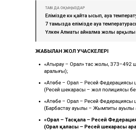
ТАҒЫ ДА ОҚЫҢЫЗДАР
Елімізде күн қайта ысып, ауа температ
7 тамызда елімізде ауа температурасы
Үлкен Алматы айналма жолы арқылы 
ЖАБЫЛҒАН ЖОЛ УЧАСКЕЛЕРІ
«Атырау – Орал» тас жолы, 373–492 ш
аралығы);
«Ақтөбе – Орал – Ресей Федерациясы
(Ресей шекарасы – жол полициясы бек
«Ақтөбе – Орал – Ресей Федерациясы
(Барбастау ауылы – Жымпиты ауылы 
«Орал – Тасқала – Ресей Федерац
(Орал қаласы – Ресей шекарасы ар