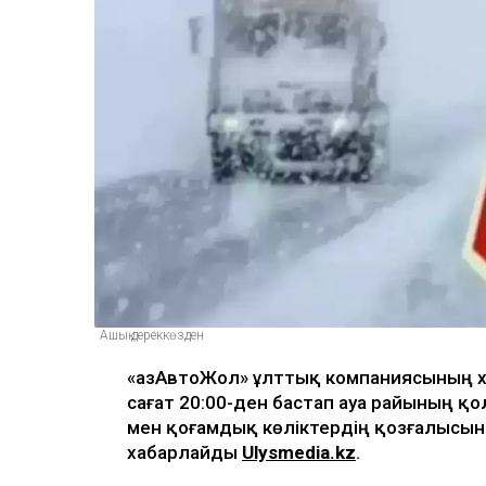
Ашық дереккөзден
«ҚазАвтоЖол» ұлттық компаниясының х
сағат 20:00-ден бастап ауа райының қ
мен қоғамдық көліктердің қозғалысын
хабарлайды
Ulysmedia.kz
.