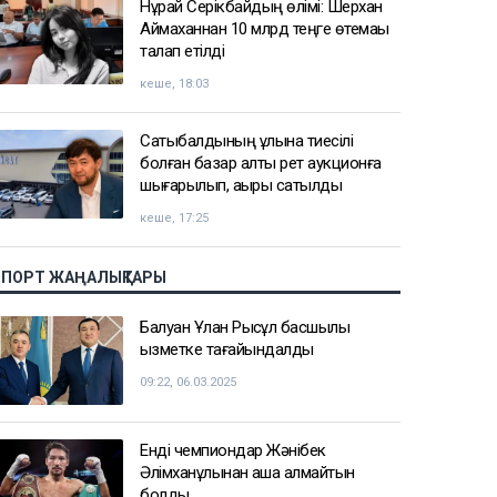
Нұрай Серікбайдың өлімі: Шерхан
Аймаханнан 10 млрд теңге өтемақы
талап етілді
кеше, 18:03
Сатыбалдының ұлына тиесілі
болған базар алты рет аукционға
шығарылып, ақыры сатылды
кеше, 17:25
СПОРТ ЖАҢАЛЫҚТАРЫ
Балуан Ұлан Рысқұл басшылық
қызметке тағайындалды
09:22, 06.03.2025
Енді чемпиондар Жәнібек
Әлімханұлынан қаша алмайтын
болды