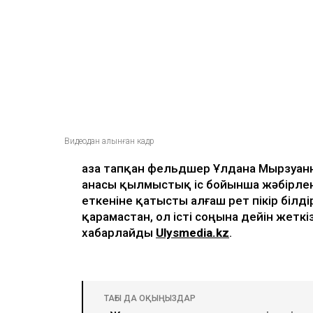
Видеодан алынған кадр
Қаза тапқан фельдшер Ұлдана Мырзуанн
анасы қылмыстық іс бойынша жәбірлен
еткеніне қатысты алғаш рет пікір білді
қарамастан, ол істі соңына дейін жеткі
хабарлайды
Ulysmedia.kz
.
ТАҒЫ ДА ОҚЫҢЫЗДАР