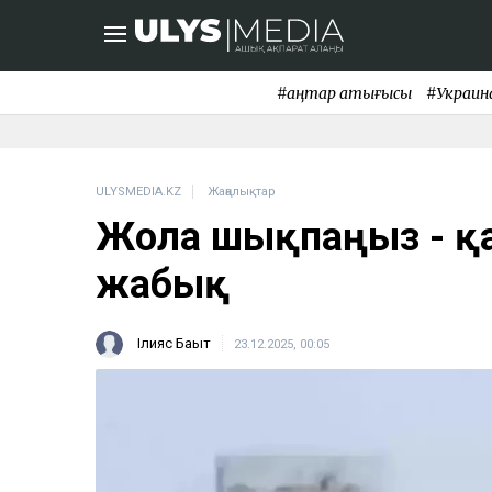
#қаңтар қақтығысы
#Украин
ULYSMEDIA.KZ
Жаңалықтар
Жолға шықпаңыз - қ
жабық
Ілияс Бақыт
23.12.2025, 00:05