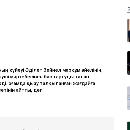
ың күйеуі Әділет Зейнел марқұм әйелінің
уші мәртебесінен бас тартуды талап
рді. Қоғамда қызу талқыланған жағдайға
зетінін айтты, деп