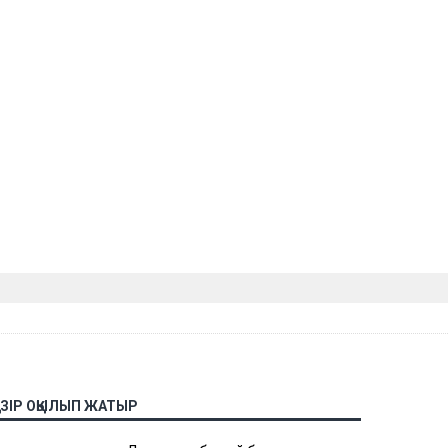
АЗІР ОҚЫЛЫП ЖАТЫР