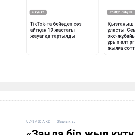
ULYSMEDIA.KZ
Жаңалықтар
«Заңда бір жыл күту