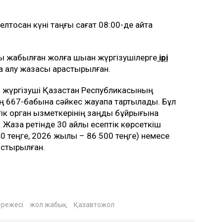
оқсан күні таңғы сағат 08:00-де қайта
 жабылған жолға шыққан жүргізушілерге
ірі
а алу жазасы қарастырылған.
н жүргізуші Қазақстан Республикасының
нің 667-бабына сәйкес жауапқа тартылады. Бұл
тік орган қызметкерінің заңды бұйрығына
Жаза ретінде 30 айлық есептік көрсеткіш
 теңге, 2026 жылы – 86 500 теңге) немесе
растырылған.
ережесі
жол жабық
Қазавтожол