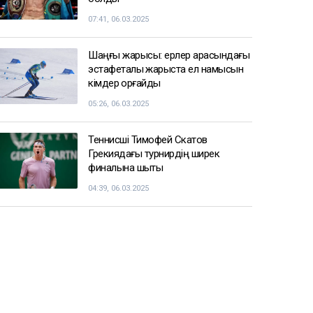
07:41, 06.03.2025
Шаңғы жарысы: ерлер арасындағы
эстафеталық жарыста ел намысын
кімдер қорғайды
05:26, 06.03.2025
Теннисші Тимофей Скатов
Грекиядағы турнирдің ширек
финалына шықты
04:39, 06.03.2025