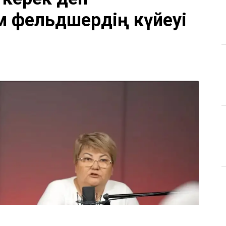
м фельдшердің күйеуі