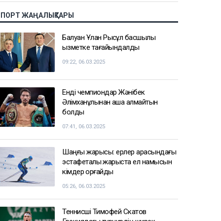
СПОРТ ЖАҢАЛЫҚТАРЫ
Балуан Ұлан Рысқұл басшылық
қызметке тағайындалды
09:22, 06.03.2025
Енді чемпиондар Жәнібек
Әлімханұлынан қаша алмайтын
болды
07:41, 06.03.2025
Шаңғы жарысы: ерлер арасындағы
эстафеталық жарыста ел намысын
кімдер қорғайды
05:26, 06.03.2025
Теннисші Тимофей Скатов