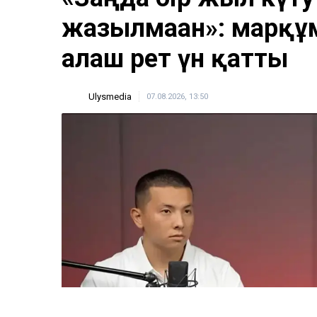
жазылмаған»: марқұ
алғаш рет үн қатты
Ulysmedia
07.08.2026, 13:50