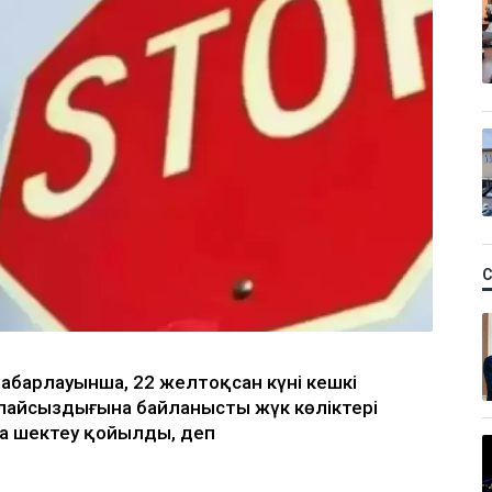
абарлауынша, 22 желтоқсан күні кешкі
олайсыздығына байланысты жүк көліктері
а шектеу қойылды, деп