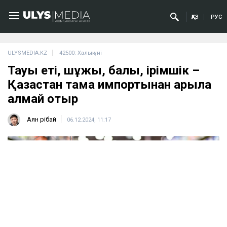
ҚАЗ
РУС
ULYSMEDIA.KZ
42500: Халық үні
Тауық еті, шұжық, балық, ірімшік –
Қазақстан тамақ импортынан арыла
алмай отыр
Аян Өрібай
06.12.2024, 11:17