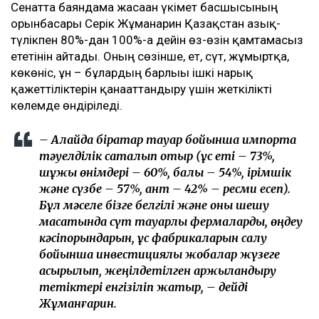
Сенатта баяндама жасаған үкімет басшысының
орынбасары Серік Жұманғарин Қазақстан азық-
түлікпен 80%-дан 100%-ға дейін өз-өзін қамтамасыз
ететінін айтады. Оның сөзінше, ет, сүт, жұмыртқа,
көкөніс, ұн – бұлардың барлығы ішкі нарық
қажеттіліктерін қанағаттандыру үшін жеткілікті
көлемде өндіріледі.
– Алайда бірқатар тауар бойынша импортқа
тәуелділік сақталып отыр (құс еті – 73%,
шұжық өнімдері – 60%, балық – 54%, ірімшік
және сүзбе – 57%, қант – 42% – ресми есеп).
Бұл мәселе бізге белгілі және оны шешу
мақсатында сүт тауарлы фермаларды, өңдеу
кәсіпорындарын, құс фабрикаларын салу
бойынша инвестициялық жобалар жүзеге
асырылып, жеңілдетілген қаржыландыру
тетіктері енгізіліп жатыр, – дейді
Жұманғарин.