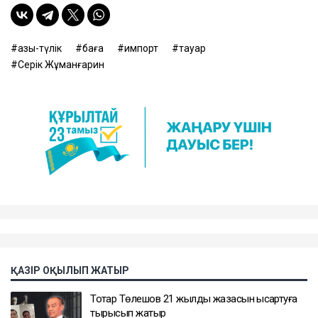
азық-түлік
баға
импорт
тауар
Серік Жұманғарин
ҚАЗІР ОҚЫЛЫП ЖАТЫР
Тоқтар Төлешов 21 жылдық жазасын қысқартуға
тырысып жатыр