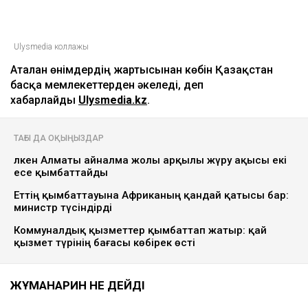
Ulysmedia коллажы
Аталған өнімдердің жартысынан көбін Қазақстан
басқа мемлекеттерден әкеледі, деп
хабарлайды
Ulysmedia.kz
.
ТАҒЫ ДА ОҚЫҢЫЗДАР
Үлкен Алматы айналма жолы арқылы жүру ақысы екі
есе қымбаттайды
Еттің қымбаттауына Африканың қандай қатысы бар:
министр түсіндірді
Коммуналдық қызметтер қымбаттап жатыр: қай
қызмет түрінің бағасы көбірек өсті
ЖҰМАНҒАРИН НЕ ДЕЙДІ