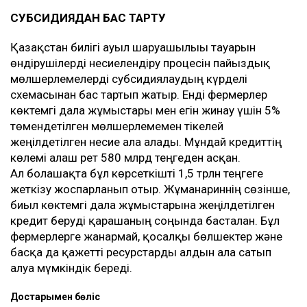
СУБСИДИЯДАН БАС ТАРТУ
Қазақстан билігі ауыл шаруашылығы тауарын
өндірушілерді несиелендіру процесін пайыздық
мөлшерлемелерді субсидиялаудың күрделі
схемасынан бас тартып жатыр. Енді фермерлер
көктемгі дала жұмыстары мен егін жинау үшін 5%
төмендетілген мөлшерлемемен тікелей
жеңілдетілген несие ала алады. Мұндай кредиттің
көлемі алғаш рет 580 млрд теңгеден асқан.
Ал болашақта бұл көрсеткішті 1,5 трлн теңгеге
жеткізу жоспарланып отыр. Жұманғариннің сөзінше,
биыл көктемгі дала жұмыстарына жеңілдетілген
кредит беруді қарашаның соңында басталған. Бұл
фермерлерге жанармай, қосалқы бөлшектер және
басқа да қажетті ресурстарды алдын ала сатып
алуға мүмкіндік береді.
Достарыңмен бөліс