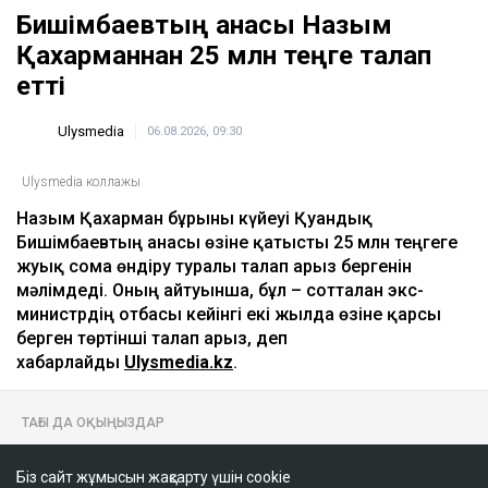
Бишімбаевтың анасы Назым
Қахарманнан 25 млн теңге талап
етті
Ulysmedia
06.08.2026, 09:30
Ulysmedia коллажы
Назым Қахарман бұрынғы күйеуі Қуандық
Бишімбаевтың анасы өзіне қатысты 25 млн теңгеге
жуық сома өндіру туралы талап арыз бергенін
мәлімдеді. Оның айтуынша, бұл – сотталған экс-
министрдің отбасы кейінгі екі жылда өзіне қарсы
берген төртінші талап арыз, деп
хабарлайды
Ulysmedia.kz
.
ТАҒЫ ДА ОҚЫҢЫЗДАР
Байжанов бостандыққа шыққанымен, алты жыл
бақылауда болады
Біз сайт жұмысын жақсарту үшін cookie