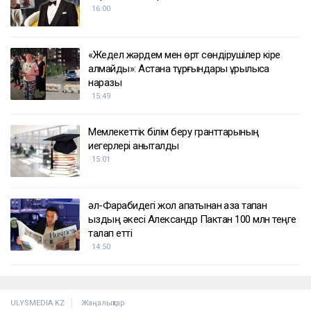
16:00
«Жедел жәрдем мен өрт сөндірушілер кіре
алмайды»: Астана тұрғындары құрылысқа
наразы
15:49
Мемлекеттік білім беру гранттарының
иегерлері анықталды
15:01
әл-Фарабидегі жол апатынан қаза тапқан
қыздың әкесі Александр Пактан 100 млн теңге
талап етті
14:50
ULYSMEDIA.KZ
Жаңалықтар