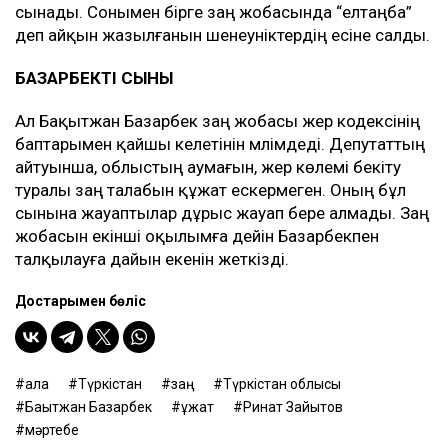
сынады. Сонымен бірге заң жобасында “елтаңба”
деп айқын жазылғанын шенеуніктердің есіне салды.
БАЗАРБЕКТІҢ СЫНЫ
Ал Бақытжан Базарбек заң жобасы жер кодексінің
баптарымен қайшы келетінін мәлімдеді. Депутаттың
айтуынша, облыстың аумағын, жер көлемі бекіту
туралы заң талабын құжат ескермеген. Оның бұл
сынына жауаптылар дұрыс жауап бере алмады. Заң
жобасын екінші оқылымға дейін Базарбекпен
талқылауға дайын екенін жеткізді.
Достарыңмен бөліс
қала
Түркістан
заң
Түркістан облысы
Бақытжан Базарбек
құжат
Ринат Зайытов
мәртебе