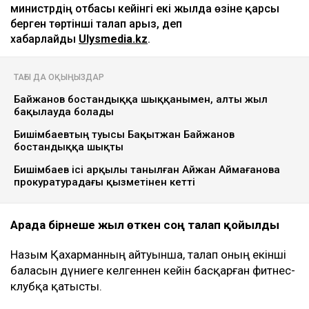
Ulysmedia коллажы
Назым Қахарман бұрынғы күйеуі Қуандық
Бишімбаевтың анасы өзіне қатысты 25 млн теңгеге
жуық сома өндіру туралы талап арыз бергенін
мәлімдеді. Оның айтуынша, бұл – сотталған экс-
министрдің отбасы кейінгі екі жылда өзіне қарсы
берген төртінші талап арыз, деп
хабарлайды
Ulysmedia.kz
.
ТАҒЫ ДА ОҚЫҢЫЗДАР
Байжанов бостандыққа шыққанымен, алты жыл
бақылауда болады
Бишімбаевтың туысы Бақытжан Байжанов
бостандыққа шықты