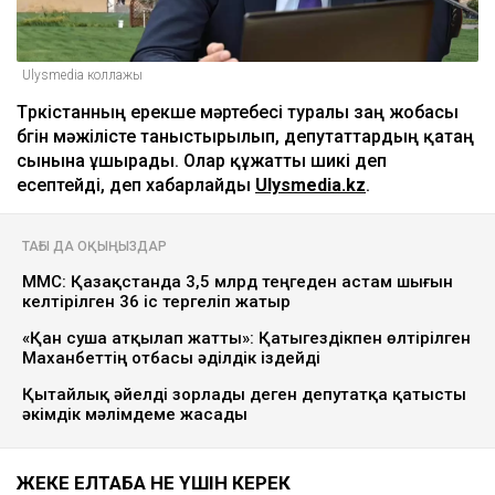
Ulysmedia коллажы
Түркістанның ерекше мәртебесі туралы заң жобасы
бүгін мәжілісте таныстырылып, депутаттардың қатаң
сынына ұшырады. Олар құжатты шикі деп
есептейді, деп хабарлайды
Ulysmedia.kz
.
ТАҒЫ ДА ОҚЫҢЫЗДАР
МӘМС: Қазақстанда 3,5 млрд теңгеден астам шығын
келтірілген 36 іс тергеліп жатыр
«Қан суша атқылап жатты»: Қатыгездікпен өлтірілген
Маханбеттің отбасы әділдік іздейді
Қытайлық әйелді зорлады деген депутатқа қатысты
әкімдік мәлімдеме жасады
ЖЕКЕ ЕЛТАҢБА НЕ ҮШІН КЕРЕК