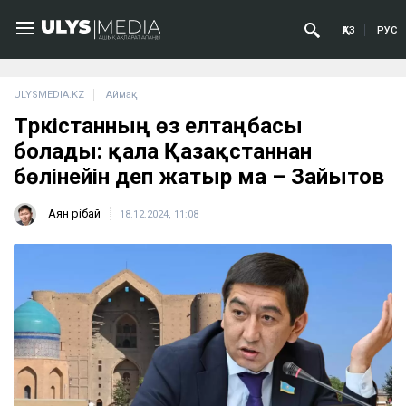
ҚАЗ
РУС
ULYSMEDIA.KZ
Аймақ
Түркістанның өз елтаңбасы
болады: қала Қазақстаннан
бөлінейін деп жатыр ма – Зайытов
Аян Өрібай
18.12.2024, 11:08