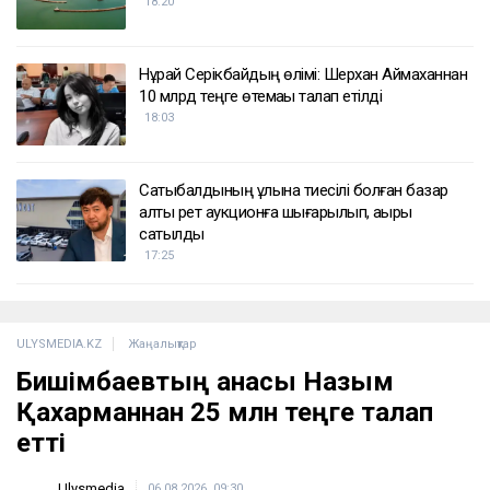
ҚАЗІР ОҚЫЛЫП ЖАТЫР
Доллар қымбаттай бастады
19:35
ҚазМұнайГаз Қашағанға қатысты қойылған
талап туралы ақпаратты жоққа шығарды
18:20
Нұрай Серікбайдың өлімі: Шерхан Аймаханнан
10 млрд теңге өтемақы талап етілді
18:03
Сатыбалдының ұлына тиесілі болған базар
алты рет аукционға шығарылып, ақыры
сатылды
17:25