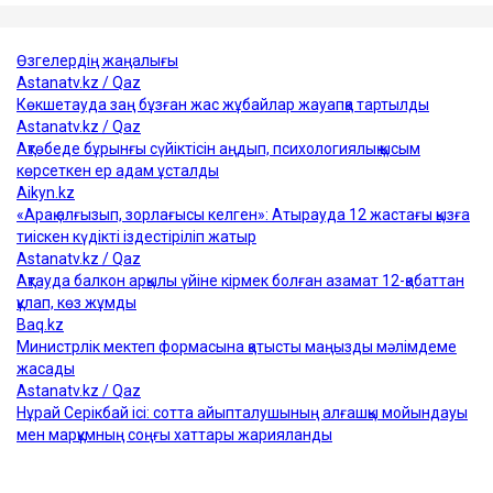
Қуандық Бишімбаев
Назым Қахарман