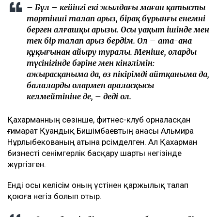
Бишімбаев ісі арқылы танылған Айжан Аймағанова
прокуратурадағы қызметінен кетті
Арада бірнеше жыл өткен соң талап қойылды
Назым Қахарманның айтуынша, талап оның екінші
баласын дүниеге әкелгеннен кейін басқарған фитнес-
клубқа қатысты.
– Бұл – кейінгі екі жылдағы маған қатысты
төртінші талап арыз, бірақ бұрынғы енемнің
берген алғашқы арызы. Осы уақыт ішінде мен
тек бір талап арыз бердім. Ол – ата-ана
құқығынан айыру туралы. Меніңше, олардың
түсінігінде бәріне мен кінәлімін:
ажырасқаныма да, өз пікірімді айтқаныма да,
балалардың олармен араласқысы
келмейтініне де, – деді ол.