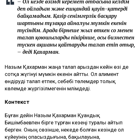
Қахарманның сөзінше, фитнес-клуб орналасқан
ғимарат Қуандық Бишімбаевтың анасы Альмира
Нұрлыбекованың атына рәсімделген. Ал Қахарман
бизнесті сенімгерлік басқару шарты негізінде
жүргізген.
Енді осы келісім оның үстінен қаржылық талап
қоюға негіз болып отыр.
– Ол кезде өзімді керемет отбасына келдім
деп ойладым және ешқандай қауіп-қатерді
байқамадым. Қазір сенімгерлік басқару
шартының тұзаққа айналуы мүмкін екенін
түсіндім. Арада бірнеше жыл өткен соң менен
талап қоюшылардың пікірінше, осы бизнестен
түскен ақшаны қайтаруды талап етіп отыр,
– деді Қахарман.
Назым Қахарман жаңа талап арыздан кейін өзі де
сотқа жүгінуі мүмкін екенін айтты. Ол алимент