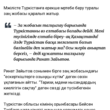
Мәжілісте Түркістанға ерекше мәртебе беру туралы
заң жобасы қаралып жатыр.
– Заң жобасын талқылау барысында
Түркістанның өз елтаңбасы болады дейді. Менің
түсінігімде елтаңба біреу-ақ Қазақстанда!
Әлде Түркістан басқа мемлекет болып
бөлінейін деп жатыр ма? Осы жерін анықтап
берсеңіз, – деді құжатты талқылау
барысында Ринат Зайытов.
Ринат Зайытов сонымен бірге заң жобасындағы
“ескерткіштерге озыңқы күтім” деген сөзін
ұқпағанын айтты. “Тарихи, мәдени нысандардың
киелігігін сақтау” деген сөзді де түсінбегенін
жеткізді.
Түркістан облысы әкімінің орынбасары Бейсен
Тәжібаев қала әкімдігі жанында көркемдік кеңес