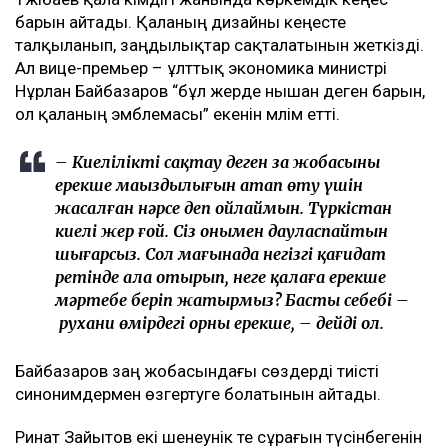
барын айтады. Қаланың дизайны кеңесте
талқыланып, заңдылықтар сақталатынын жеткізді.
Ал вице-премьер – ұлттық экономика министрі
Нұрлан Байбазаров “бұл жерде нышан деген барын,
ол қаланың эмблемасы” екенін мәлім етті.
– Киелілікті сақтау деген заң жобасының
ерекше маңыздылығын атап өту үшін
жасалған нәрсе деп ойлаймын. Түркістан
киелі жер ғой. Сіз онымен дауласпайтын
шығарсыз. Сол мағынада негізгі қағидат
ретінде ала отырып, неге қалаға ерекше
мәртебе беріп жатырмыз? Басты себебі –
рухани өмірдегі орны ерекше, – дейді ол.
Байбазаров заң жобасындағы сөздерді тиісті
синонимдермен өзгертуге болатынын айтады.
Ринат Зайытов екі шенеунік те сұрағын түсінбегенін