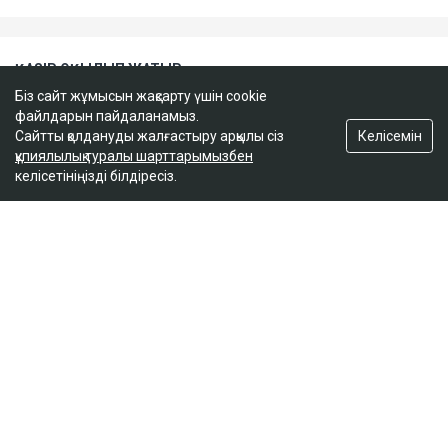
Біз сайт жұмысын жақсарту үшін cookie
файлдарын пайдаланамыз.
Келісемін
Сайтты қолдануды жалғастыру арқылы сіз
құпиялылық туралы шарттарымызбен
келісетініңізді білдіресіз.