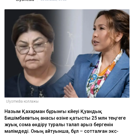
ULYSMEDIA.KZ
Жаңалықтар
Бишімбаевтың анасы Назым
Қахарманнан 25 млн теңге талап
етті
Ulysmedia
06.08.2026, 09:30