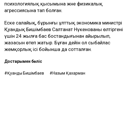
өндіруді талап етпек, себебі төлемдер толық
көлемде жүргізілмегенін мәлімдеді.
Контекст
Бұған дейін Назым Қахарман Қуандық
Бишімбаевпен бірге тұрған кезеңі туралы айтып
берген. Оның сөзінше, некеде болған кезінде ол
күйеуінің опасыздығына, бақылауына,
психологиялық қысымына және физикалық
агрессиясына тап болған.
Еске салайық, бұрынғы ұлттық экономика министрі
Қуандық Бишімбаев Салтанат Нүкенованы өлтіргені
үшін 24 жылға бас бостандығынан айырылып,
жазасын өтеп жатыр. Бұған дейін ол сыбайлас
жемқорлық ісі бойынша да сотталған.
Достарыңмен бөліс