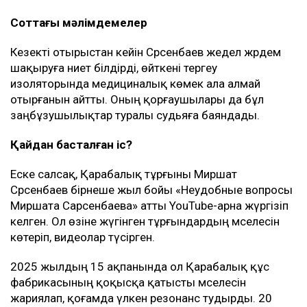
Соттағы мәлімдемелер
Кезекті отырыстан кейін Сәрсенбаев жедел жәрдем
шақыруға ниет білдірді, өйткені тергеу
изоляторында медициналық көмек ала алмай
отырғанын айтты. Оның қорғаушылары да бұл
заңбұзушылықтар туралы судьяға баяндады.
Қайдан басталған іс?
Еске салсақ, Қарабалық тұрғыны Миршат
Сәрсенбаев бірнеше жыл бойы «Неудобные вопросы
Миршата Сарсенбаева» атты YouTube-арна жүргізіп
келген. Ол өзіне жүгінген тұрғындардың мәселесін
көтеріп, видеолар түсірген.
2025 жылдың 15 ақпанында ол Қарабалық құс
фабрикасының қоқысқа қатысты мәселесін
жариялап, қоғамда үлкен резонанс тудырды. 20