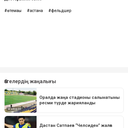
өтемақы
астана
фельдшер