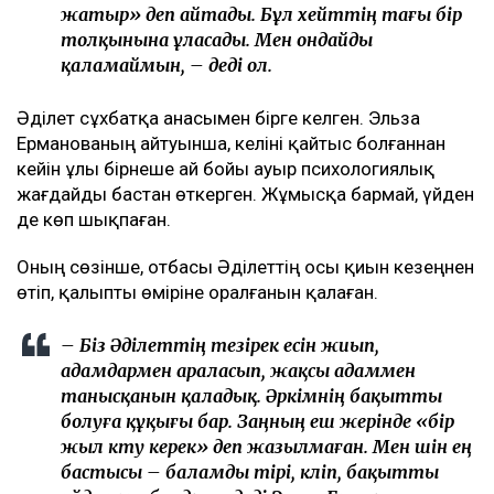
жатыр» деп айтады. Бұл хейттің тағы бір
толқынына ұласады. Мен ондайды
қаламаймын, – деді ол.
Әділет сұхбатқа анасымен бірге келген. Эльза
Ерманованың айтуынша, келіні қайтыс болғаннан
кейін ұлы бірнеше ай бойы ауыр психологиялық
жағдайды бастан өткерген. Жұмысқа бармай, үйден
де көп шықпаған.
Оның сөзінше, отбасы Әділеттің осы қиын кезеңнен
өтіп, қалыпты өміріне оралғанын қалаған.
– Біз Әділеттің тезірек есін жиып,
адамдармен араласып, жақсы адаммен
танысқанын қаладық. Әркімнің бақытты
болуға құқығы бар. Заңның еш жерінде «бір
жыл күту керек» деп жазылмаған. Мен үшін ең
бастысы – баламды тірі, күліп, бақытты