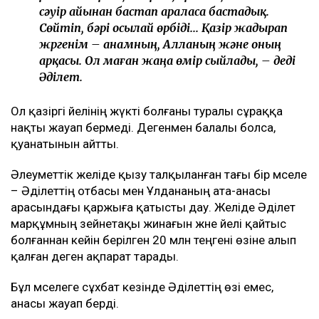
сәуір айынан бастап араласа бастадық.
Сөйтіп, бәрі осылай өрбіді... Қазір жадырап
жүргенім – анамның, Алланың және оның
арқасы. Ол маған жаңа өмір сыйлады, – деді
Әділет.
Ол қазіргі әйелінің жүкті болғаны туралы сұраққа
нақты жауап бермеді. Дегенмен балалы болса,
қуанатынын айтты.
Әлеуметтік желіде қызу талқыланған тағы бір мәселе
– Әділеттің отбасы мен Ұлдананың ата-анасы
арасындағы қаржыға қатысты дау. Желіде Әділет
марқұмның зейнетақы жинағын және әйелі қайтыс
болғаннан кейін берілген 20 млн теңгені өзіне алып
қалған деген ақпарат тарады.
Бұл мәселеге сұхбат кезінде Әділеттің өзі емес,
анасы жауап берді.