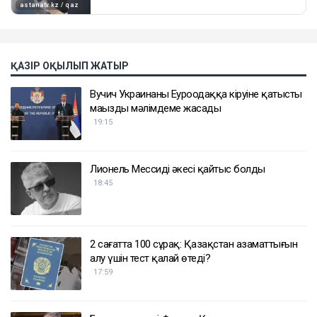
ҚАЗІР ОҚЫЛЫП ЖАТЫР
Вучич Украинаның Еуроодаққа кіруіне қатысты
маңызды мәлімдеме жасады
19:15
Лионель Мессидің әкесі қайтыс болды
18:45
2 сағатта 100 сұрақ: Қазақстан азаматтығын
алу үшін тест қалай өтеді?
17:59