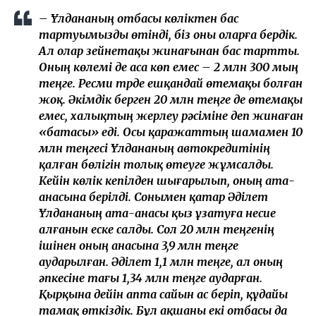
– Ұлдананың отбасы көліктен бас
тартуымызды өтінді, біз оны оларға бердік.
Ал олар зейнетақы жинағынан бас тартты.
Оның көлемі де аса көп емес – 2 млн 300 мың
теңге. Ресми түрде ешқандай өтемақы болған
жоқ. Әкімдік берген 20 млн теңге де өтемақы
емес, халықтың жерлеу рәсіміне деп жинаған
«батасы» еді. Осы қаражаттың шамамен 10
млн теңгесі Ұлдананың автокредитінің
қалған бөлігін толық өтеуге жұмсалды.
Кейін көлік кепілден шығарылып, оның ата-
анасына берілді. Сонымен қатар Әділет
Ұлдананың ата-анасы қыз ұзатуға несие
алғанын еске салды. Сол 20 млн теңгенің
ішінен оның анасына 3,9 млн теңге
аударылған. Әділет 1,1 млн теңге, ал оның
әпкесіне тағы 1,34 млн теңге аударған.
Қырқына дейін апта сайын ас беріп, құдайы
тамақ өткіздік. Бұл ақшаны екі отбасы да