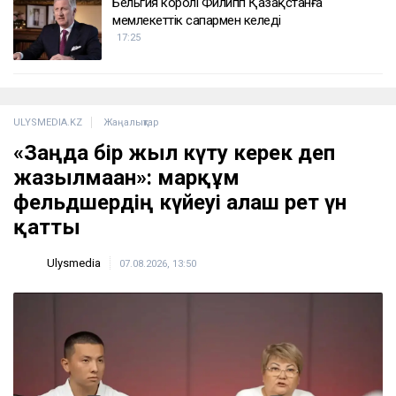
Бельгия королі Филипп Қазақстанға
мемлекеттік сапармен келеді
17:25
ULYSMEDIA.KZ
Жаңалықтар
«Заңда бір жыл күту керек деп
жазылмаған»: марқұм
фельдшердің күйеуі алғаш рет үн
қатты
Ulysmedia
07.08.2026, 13:50