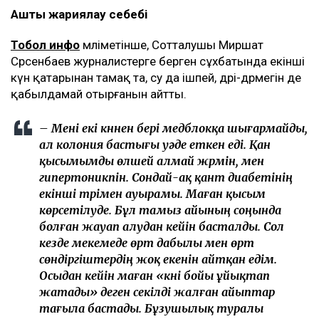
Аштық жариялау себебі
Тобол инфо
мәліметінше, Сотталушы Миршат
Сәрсенбаев журналистерге берген сұхбатында екінші
күн қатарынан тамақ та, су да ішпей, дәрі-дәрмегін де
қабылдамай отырғанын айтты.
– Мені екі күннен бері медблокқа шығармайды,
ал колония бастығы уәде еткен еді. Қан
қысымымды өлшей алмай жүрмін, мен
гипертоникпін. Сондай-ақ қант диабетінің
екінші түрімен ауырамы. Маған қысым
көрсетілуде. Бұл тамыз айының соңында
болған жауап алудан кейін басталды. Сол
кезде мекемеде өрт дабылы мен өрт
сөндіргіштердің жоқ екенін айтқан едім.
Осыдан кейін маған «күні бойы ұйықтап
жатады» деген секілді жалған айыптар
тағыла бастады. Бұзушылық туралы