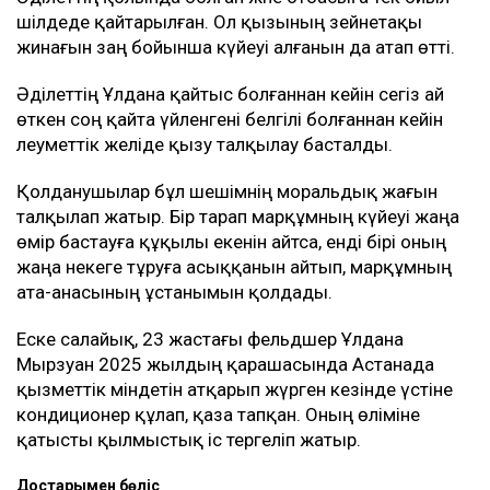
шілдеде қайтарылған. Ол қызының зейнетақы
жинағын заң бойынша күйеуі алғанын да атап өтті.
Әділеттің Ұлдана қайтыс болғаннан кейін сегіз ай
өткен соң қайта үйленгені белгілі болғаннан кейін
әлеуметтік желіде қызу талқылау басталды.
Қолданушылар бұл шешімнің моральдық жағын
талқылап жатыр. Бір тарап марқұмның күйеуі жаңа
өмір бастауға құқылы екенін айтса, енді бірі оның
жаңа некеге тұруға асыққанын айтып, марқұмның
ата-анасының ұстанымын қолдады.
Еске салайық, 23 жастағы фельдшер Ұлдана
Мырзуан 2025 жылдың қарашасында Астанада
қызметтік міндетін атқарып жүрген кезінде үстіне
кондиционер құлап, қаза тапқан. Оның өліміне
қатысты қылмыстық іс тергеліп жатыр.
Достарыңмен бөліс