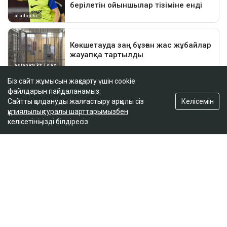
Біз сайт жұмысын жақсарту үшін cookie
файлдарын пайдаланамыз.
Келісемін
Сайтты қолдануды жалғастыру арқылы сіз
құпиялылық туралы шарттарымызбен
келісетініңізді білдіресіз.