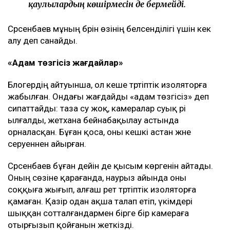
қаулылардың көшірмесін де бермейді.
Сәрсенбаев мұның бәрін өзінің белсенділігі үшін кек
алу деп санайды.
«Адам төзгісіз жағдайлар»
Блогердің айтуынша, ол кеше тәртіптік изоляторға
жабылған. Ондағы жағдайды «адам төзгісіз» деп
сипаттайды: таза су жоқ, камералар суық әрі
ылғалды, әжетхана бейнабақылау астында
орналасқан. Бұған қоса, оны кешкі астан және
серуеннен айырған.
Сәрсенбаев бұған дейін де қысым көргенін айтады.
Оның сөзіне қарағанда, наурыз айында оны
соққыға жығып, алғаш рет тәртіптік изоляторға
қамаған. Қазір одан ақша талап етіп, үкімдері
шыққан сотталғандармен бірге бір камераға
отырғызып қойғанын жеткізді.