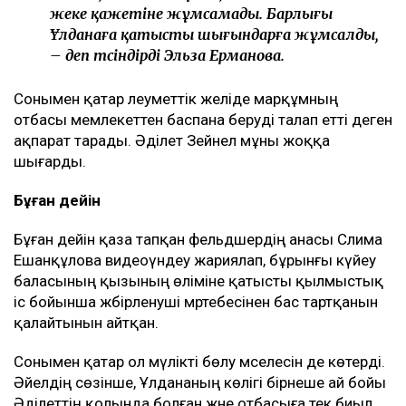
жеке қажетіне жұмсамады. Барлығы
Ұлданаға қатысты шығындарға жұмсалды,
– деп түсіндірді Эльза Ерманова.
Сонымен қатар әлеуметтік желіде марқұмның
отбасы мемлекеттен баспана беруді талап етті деген
ақпарат тарады. Әділет Зейнел мұны жоққа
шығарды.
Бұған дейін
Бұған дейін қаза тапқан фельдшердің анасы Сәлима
Ешанқұлова видеоүндеу жариялап, бұрынғы күйеу
баласының қызының өліміне қатысты қылмыстық
іс бойынша жәбірленуші мәртебесінен бас тартқанын
қалайтынын айтқан.
Сонымен қатар ол мүлікті бөлу мәселесін де көтерді.
Әйелдің сөзінше, Ұлдананың көлігі бірнеше ай бойы
Әділеттің қолында болған және отбасыға тек биыл