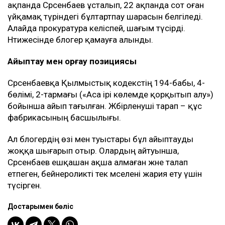
ақпанда Сәрсенбаев ұсталып, 22 ақпанда сот оған
үйқамақ түріндегі бұлтартпау шарасын белгіледі.
Алайда прокуратура келіспей, шағым түсірді.
Нәтижесінде блогер қамауға алынды.
Айыптау мен қорғау позициясы
Сәрсенбаевқа Қылмыстық кодекстің 194-бабы, 4-
бөлімі, 2-тармағы («Аса ірі көлемде қорқытып алу»)
бойынша айып тағылған. Жәбірленуші тарап – құс
фабрикасының басшылығы.
Ал блогердің өзі мен туыстары бұл айыптауды
жоққа шығарып отыр. Олардың айтуынша,
Сәрсенбаев ешқашан ақша алмаған және талап
етпеген, бейнероликті тек мәселені жария ету үшін
түсірген.
Достарыңмен бөліс