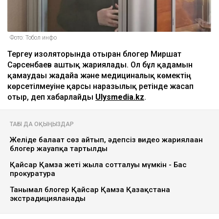
Фото: Тобол инфо
Тергеу изоляторында отырған блогер Миршат
Сәрсенбаев аштық жариялады. Ол бұл қадамын
қамаудағы жағдайға және медициналық көмектің
көрсетілмеуіне қарсы наразылық ретінде жасап
отыр, деп хабарлайды
Ulysmedia.kz
.
ТАҒЫ ДА ОҚЫҢЫЗДАР
Желіде балағат сөз айтып, әдепсіз видео жариялаған
блогер жауапқа тартылды
Қайсар Қамза жеті жылға сотталуы мүмкін - Бас
прокуратура
Танымал блогер Қайсар Қамза Қазақстанға
экстрадицияланады