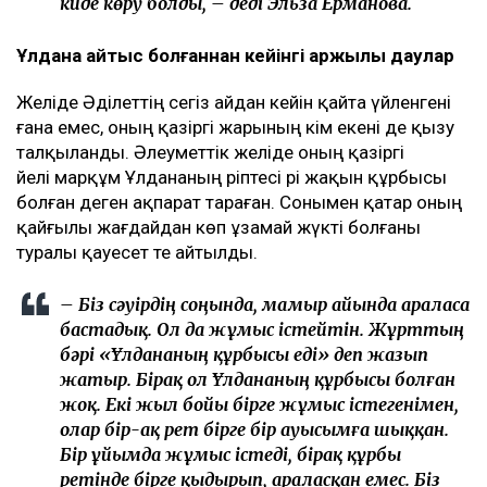
күйде көру болды, – деді Эльза Ерманова.
Ұлдана қайтыс болғаннан кейінгі қаржылық даулар
Желіде Әділеттің сегіз айдан кейін қайта үйленгені
ғана емес, оның қазіргі жарының кім екені де қызу
талқыланды. Әлеуметтік желіде оның қазіргі
әйелі марқұм Ұлдананың әріптесі әрі жақын құрбысы
болған деген ақпарат тараған. Сонымен қатар оның
қайғылы жағдайдан көп ұзамай жүкті болғаны
туралы қауесет те айтылды.
– Біз сәуірдің соңында, мамыр айында араласа
бастадық. Ол да жұмыс істейтін. Жұрттың
бәрі «Ұлдананың құрбысы еді» деп жазып
жатыр. Бірақ ол Ұлдананың құрбысы болған
жоқ. Екі жыл бойы бірге жұмыс істегенімен,
олар бір-ақ рет бірге бір ауысымға шыққан.
Бір ұйымда жұмыс істеді, бірақ құрбы
ретінде бірге қыдырып, араласқан емес. Біз