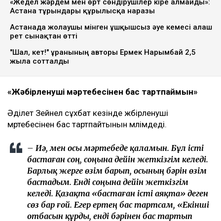
«Жедел жәрдем мен өрт сөндірушілер кіре алмайды»:
Астана тұрғындары құрылысқа наразы
Астанада жолаушы мінген ұшқышсыз әуе кемесі алғаш
рет сынақтан өтті
"Шал, кет!" ұранының авторы Ермек Нарымбай 2,5
жылға сотталды
«Жәбірленуші мәртебесінен бас тартпаймын»
Әділет Зейнел сұхбат кезінде жәбірленуші
мәртебесінен бас тартпайтынын мәлімдеді.
– Иә, мен осы мәртебеде қаламын. Бұл істі
бастаған соң, соңына дейін жеткізгім келеді.
Барлық жерге өзім барып, осының бәрін өзім
бастадым. Енді соңына дейін жеткізгім
келеді. Қазақта «бастаған істі аяқта» деген
сөз бар ғой. Егер ертең бас тартсам, «Екінші
отбасын құрды, енді бәрінен бас тартып