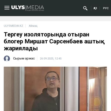
ҚАЗ
РУС
ULYSMEDIA.KZ
Аймақ
Тергеу изоляторында отырған
блогер Миршат Сәрсенбаев аштық
жариялады
Сырым Қаржас
26.09.2025, 12:45