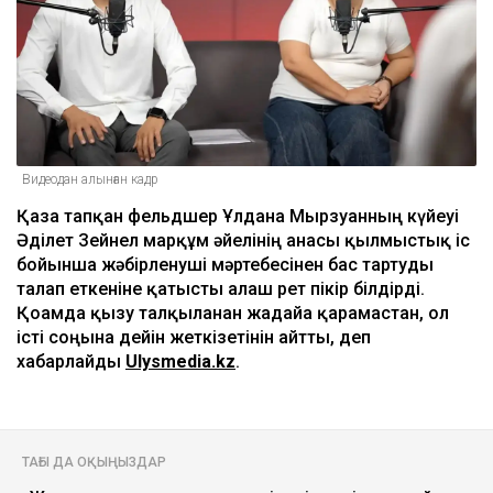
Видеодан алынған кадр
Қаза тапқан фельдшер Ұлдана Мырзуанның күйеуі
Әділет Зейнел марқұм әйелінің анасы қылмыстық іс
бойынша жәбірленуші мәртебесінен бас тартуды
талап еткеніне қатысты алғаш рет пікір білдірді.
Қоғамда қызу талқыланған жағдайға қарамастан, ол
істі соңына дейін жеткізетінін айтты, деп
хабарлайды
Ulysmedia.kz
.
ТАҒЫ ДА ОҚЫҢЫЗДАР