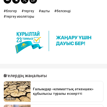
блогер
тергеу
аштық
белсенді
тергеу изоляторы