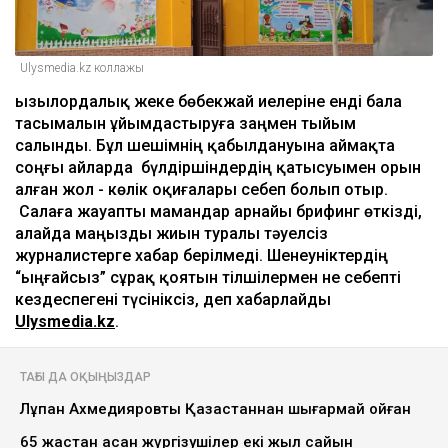
Ulysmedia.kz коллажы
Қызылордалық жеке бөбекжай иелеріне енді бала
тасымалын ұйымдастыруға заңмен тыйым
салынды. Бұл шешімнің қабылдануына аймақта
соңғы айларда бүлдіршіндердің қатысуымен орын
алған жол - көлік оқиғалары себеп болып отыр.
Салаға жауапты мамандар арнайы брифинг өткізді,
алайда маңызды жиын туралы тәуелсіз
журналистерге хабар берілмеді. Шенеуніктердің
“ыңғайсыз” сұрақ қоятын тілшілермен не себепті
кездеспегені түсініксіз, деп хабарлайды
Ulysmedia.kz
.
ТАҒЫ ДА ОҚЫҢЫЗДАР
Лұқпан Ахмедияровты Қазақстаннан шығармай қойған
65 жастан асқан жүргізушілер екі жыл сайын