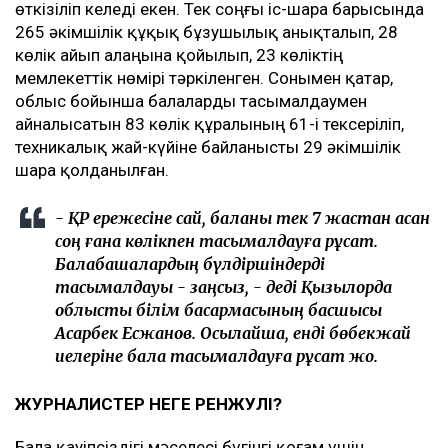
өткізіліп келеді екен. Тек соңғы іс-шара барысында
265 әкімшілік құқық бұзушылық анықталып, 28
көлік айып алаңына қойылып, 23 көліктің
мемлекеттік нөмірі тәркіленген. Сонымен қатар,
облыс бойынша балаларды тасымалдаумен
айналысатын 83 көлік құралының 61-і тексеріліп,
техникалық жай-күйіне байланысты 29 әкімшілік
шара қолданылған.
- ҚР ережесіне сай, баланы тек 7 жастан асқан
соң ғана көлікпен тасымалдауға рұқсат.
Балабақшалардың бүлдіршіндерді
тасымалдауы - заңсыз, - деді Қызылорда
облыстық білім басқармасының басшысы
Асқарбек Есжанов. Осылайша, енді бөбекжай
иелеріне бала тасымалдауға рұқсат жоқ.
ЖУРНАЛИСТЕР НЕГЕ РЕНЖУЛІ?
Бала қауіпсіздігі мәселесі бүгінгі қоғам үшін