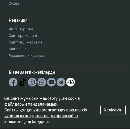
Сұхбат
Редакция
Жоба туралы
Сайт ережелері
Сайттағы жарнама
Байланыс
Редакциялық саясат
Біз әлеуметтік желілерде
Google News-ке жазылу
Біз сайт жұмысын жақсарту үшін cookie
файлдарын пайдаланамыз.
Келісемін
Сайтты қолдануды жалғастыру арқылы сіз
құпиялылық туралы шарттарымызбен
келісетініңізді білдіресіз.