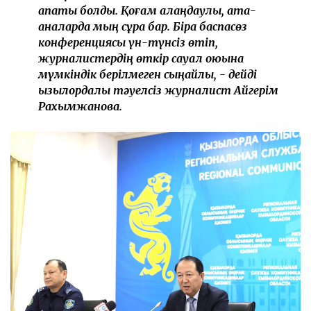
апаты болды. Қоғам алаңдаулы, ата-
аналарда мың сұрақ бар. Бірақ баспасөз
конференциясы үн-түнсіз өтіп,
журналистердің өткір сауал қоюына
мүмкіндік берілмеген сыңайлы, - дейді
қызылордалық тәуелсіз журналист Айгерім
Рахымжанова.