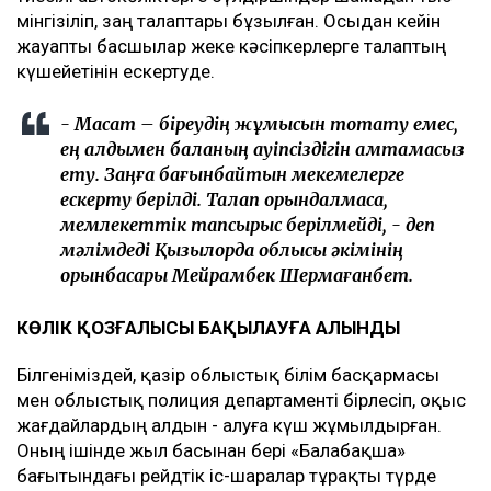
мінгізіліп, заң талаптары бұзылған. Осыдан кейін
жауапты басшылар жеке кәсіпкерлерге талаптың
күшейетінін ескертуде.
- Мақсат – біреудің жұмысын тоқтату емес,
ең алдымен баланың қауіпсіздігін қамтамасыз
ету. Заңға бағынбайтын мекемелерге
ескерту берілді. Талап орындалмаса,
мемлекеттік тапсырыс берілмейді, - деп
мәлімдеді Қызылорда облысы әкімінің
орынбасары Мейрамбек Шермағанбет.
КӨЛІК ҚОЗҒАЛЫСЫ БАҚЫЛАУҒА АЛЫНДЫ
Білгеніміздей, қазір облыстық білім басқармасы
мен облыстық полиция департаменті бірлесіп, оқыс
жағдайлардың алдын - алуға күш жұмылдырған.
Оның ішінде жыл басынан бері «Балабақша»
бағытындағы рейдтік іс-шаралар тұрақты түрде