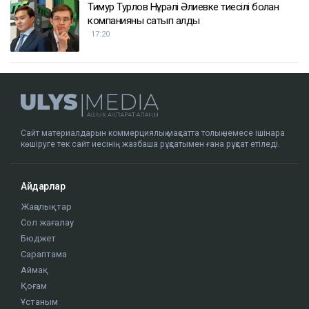
Тимур Турлов Нұрәлі Әлиевке тиесілі болған
компанияны сатып алды
17:20
Сайт материалдарын коммерциялық мақсатта толық немесе ішінара
көшіруге тек сайт иесінің жазбаша рұқсатымен ғана рұқсат етіледі.
Айдарлар
Жаңалықтар
Сол жағалау
Бюджет
Сараптама
Аймақ
Қоғам
Ұстаным