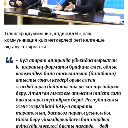
Тілшілер қауымының алдында Өңірлік
коммуникация қызметкерлері реті келгенше
ақталуға тырысты.
- Бұл ақпарат алаңында ұйымдастырылған
іс-шараның форматы брифинг емес, облыс
көлеміндегі бала тасымалына (балабақша)
қатысты соңғы кездері орын алған
жағдайларға байланысты ресми түсіндірме
беру. Аталған мәселеге қатысты тиісті сала
басшылары түсіндірме берді. Республикалық
және жергілікті БАҚ-қа ақпараты
таратылып, баспасөз парағы ұсынылды.
Білім беру ұйымдарындағы балалардың
қауіпсіздік мәселесі басты назарда, - деді