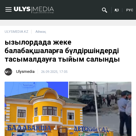
ҚАЗ
РУС
ULYSMEDIA.KZ
Аймақ
Қызылордада жеке
балабақшаларға бүлдіршіндерді
тасымалдауға тыйым салынды
Ulysmedia
26.09.2025, 17:05