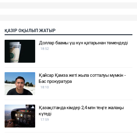
ҚАЗІР ОҚЫЛЫП ЖАТЫР
Доллар бағамы үш күн қатарынан төмендеді
18:52
Қайсар Қамза жеті жылға сотталуы мүмкін -
Бас прокуратура
18:10
Қазақстанда кімдер 2,4 млн теңге жалақы
күтеді
17:59