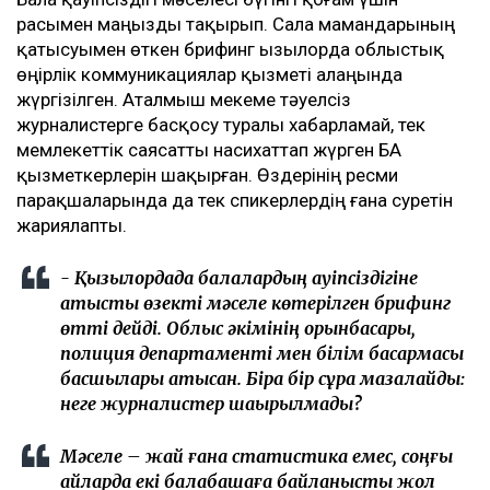
расымен маңызды тақырып. Сала мамандарының
қатысуымен өткен брифинг Қызылорда облыстық
өңірлік коммуникациялар қызметі алаңында
жүргізілген. Аталмыш мекеме тәуелсіз
журналистерге басқосу туралы хабарламай, тек
мемлекеттік саясатты насихаттап жүрген БАҚ
қызметкерлерін шақырған. Өздерінің ресми
парақшаларында да тек спикерлердің ғана суретін
жариялапты.
- Қызылордада балалардың қауіпсіздігіне
қатысты өзекті мәселе көтерілген брифинг
өтті дейді. Облыс әкімінің орынбасары,
полиция департаменті мен білім басқармасы
басшылары қатысқан. Бірақ бір сұрақ мазалайды:
неге журналистер шақырылмады?
Мәселе – жай ғана статистика емес, соңғы
айларда екі балабақшаға байланысты жол