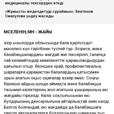
медициналық тексеруден өтеді
«Жұмысты жеделдетуді сұраймын»: Бектенов
Смағұловқа үндеу жасады
МӘСЕЛЕНІҢ МӘН - ЖАЙЫ
Қазір Қызылорда облысында бала қауіпсіздігі
мәселесі күн тәртібінен түспей тұр. Әсіресе, жеке
балабақшалардағы жағдай жиі тексеріліп, талапқа
сай келмейтіндер мемлекеттік қаржыландырудан
қағылып отыр. Өкінішке орай, профилактикалық
шараларға қарамастан балалардың қатысумен
орын алатын оқыс оқиғалар азаяр емес. Соңғы
бірнеше айдың ішінде аймақта жеке балабақша
тасымал көліктерінің жол апатына ұшырауының екі
жағдайы тіркелді. Көлік соқтығысынан екі
бүлдіршіннің денсаулығына айтарлықтай зиян келді.
Белгілі болғандай, екі жағдайда да балабақшаға
тиесілі автокөліктерге бүлдіршіндер шамадан тыс