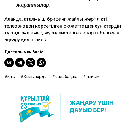
жауаптылар.
Алайда, аталмыш брифинг жайлы жергілікті
телеарнадан көрсетілген сюжетте шенеуніктердің
түсіндірме емес, журналистерге ақпарат бергенін
аңғару қиын емес.
Достарыңмен бөліс
көлік
Қызылорда
балабақша
тыйым