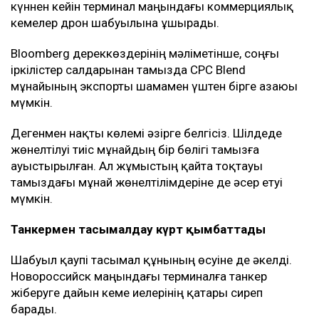
Кейінгі апталарда терминал маңындағы жағдай күрт
шиеленісті. Новороссийск маңындағы кемелерге
дронмен жасалған шабуылдар мұнай тиеу
жұмыстарына кедергі келтірді. Жаңа соққылардан
қауіптенген кейбір кеме иелері бұл бағытқа барудан
бас тарта бастаған.
Мұнай тасымалына әсер етті
20 шілдеден басталған аптадағы шабуылдардан
кейін америкалық компаниялар жалдаған
коммерциялық кемелер КҚК терминалында мұнай
тиеуді уақытша тоқтатты.
Жұмыс 27 шілдеде қайта басталды. Алайда екі
күннен кейін терминал маңындағы коммерциялық
кемелер дрон шабуылына ұшырады.
Bloomberg дереккөздерінің мәліметінше, соңғы