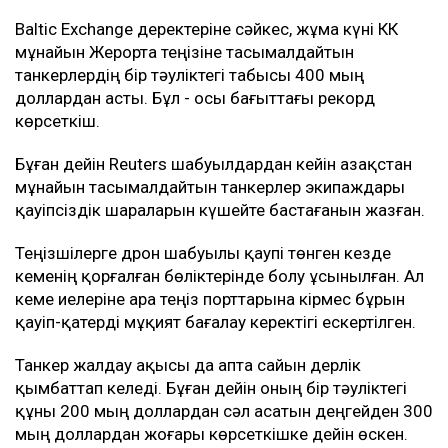
іркілістер салдарынан тамызда CPC Blend
мұнайының экспорты шамамен үштен бірге азаюы
мүмкін.
Дегенмен нақты көлемі әзірге белгісіз. Шілдеде
жөнелтілуі тиіс мұнайдың бір бөлігі тамызға
ауыстырылған. Ал жұмыстың қайта тоқтауы
тамыздағы мұнай жөнелтілімдеріне де әсер етуі
мүмкін.
Танкермен тасымалдау күрт қымбаттады
Шабуыл қаупі тасымал құнының өсуіне де әкелді.
Новороссийск маңындағы терминалға танкер
жіберуге дайын кеме иелерінің қатары сиреп
барады.
Baltic Exchange деректеріне сәйкес, жұма күні КҚК
мұнайын Жерорта теңізіне тасымалдайтын
танкерлердің бір тәуліктегі табысы 400 мың