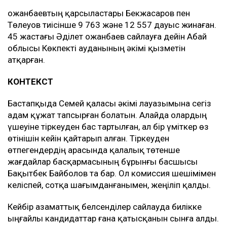
Қожанбаевтың қарсыластары Бекжасаров пен
Төлеуов тиісінше 9 763 және 12 557 дауыс жинаған.
45 жастағы Әділет Қожанбаев сайлауға дейін Абай
облысы Көкпекті ауданының әкімі қызметін
атқарған.
КОНТЕКСТ
Бастапқыда Семей қаласы әкімі лауазымына сегіз
адам құжат тапсырған болатын. Алайда олардың
үшеуіне тіркеуден бас тартылған, ал бір үміткер өз
өтінішін кейін қайтарып алған. Тіркеуден
өтпегендердің арасында қалалық төтенше
жағдайлар басқармасының бұрынғы басшысы
Бақытбек Байболов та бар. Ол комиссия шешімімен
келіспей, сотқа шағымданғанымен, жеңіліп қалды.
Кейбір азаматтық белсенділер сайлауда билікке
ыңғайлы кандидаттар ғана қатысқанын сынға алды.