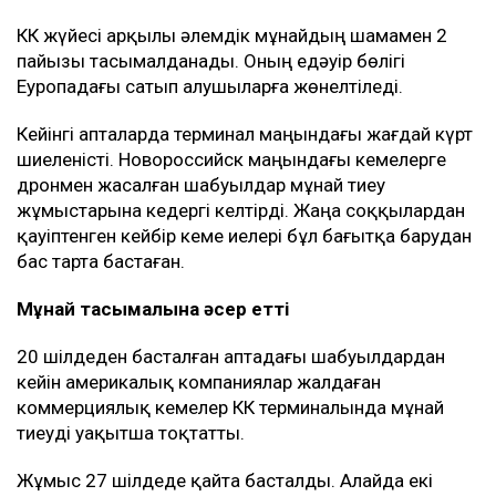
Украина санкциясына ілікпеуі және Ресей
азаматтары мен компанияларына тиесілі болмауы
керек.
Бұған қоса, Украина жүк тасымалдаушы
компаниялармен байланыс орнататын арнайы
арналар ашқан. Кеме иелері сол арқылы қауіпсіз өту
үшін өз кемелері туралы мәліметті алдын ала жібере
алады.
Бұл Қазақстан үшін неліктен маңызды?
КҚК Қазақстан мұнайын сыртқа шығарудың негізгі
бағыты болып қала береді. Қазақстан әзірге мұндай
көлемдегі мұнайды басқа бағыттар арқылы
тасымалдай алмайды.
КҚК жүйесі арқылы әлемдік мұнайдың шамамен 2
пайызы тасымалданады. Оның едәуір бөлігі
Еуропадағы сатып алушыларға жөнелтіледі.