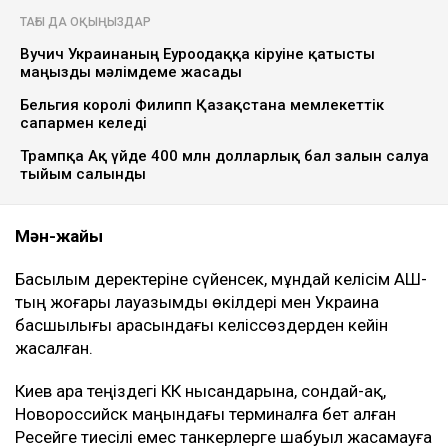
АҚШ Украинаны Қазақстан
мұнайын тасымалдайтын
танкерлерге соққы жасамауға
көндірді - Bloomberg
Ulysmedia
08.08.2026, 11:19
Ulysmedia.kz коллажы
АҚШ Украинамен Қазақстан мұнайының басым бөлігі
экспортталатын Каспий құбыр консорциумының
(КҚК) инфрақұрылымына соққы жасамау жөнінде
келісімге келді. Бұл туралы америкалық шенеунікке
сілтеме жасаған Bloomberg жазды, деп хабарлайды
Ulysmedia.kz.
ТАҒЫ ДА ОҚЫҢЫЗДАР
Вучич Украинаның Еуроодаққа кіруіне қатысты
маңызды мәлімдеме жасады