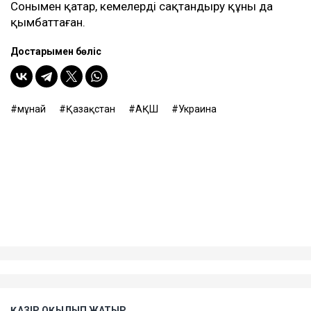
доллардан асты. Бұл - осы бағыттағы рекорд
көрсеткіш.
Бұған дейін Reuters шабуылдардан кейін Қазақстан
мұнайын тасымалдайтын танкерлер экипаждары
қауіпсіздік шараларын күшейте бастағанын жазған.
Теңізшілерге дрон шабуылы қаупі төнген кезде
кеменің қорғалған бөліктерінде болу ұсынылған. Ал
кеме иелеріне Қара теңіз порттарына кірмес бұрын
қауіп-қатерді мұқият бағалау керектігі ескертілген.
Танкер жалдау ақысы да апта сайын дерлік
қымбаттап келеді. Бұған дейін оның бір тәуліктегі
құны 200 мың доллардан сәл асатын деңгейден 300
мың доллардан жоғары көрсеткішке дейін өскен.
Сонымен қатар, кемелерді сақтандыру құны да
қымбаттаған.
Достарыңмен бөліс