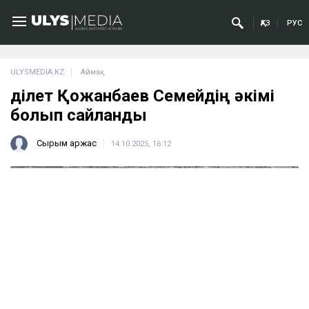
ҚАЗ
РУС
ULYSMEDIA.KZ
Аймақ
Әділет Қожанбаев Семейдің әкімі
болып сайланды
Сырым Қаржас
14.10.2025, 16:12