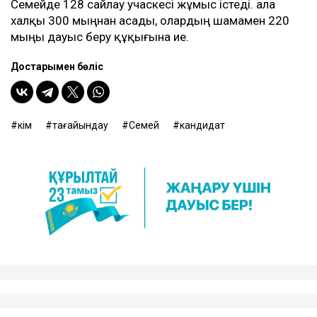
Семейде 128 сайлау учаскесі жұмыс істеді. Қала
халқы 300 мыңнан асады, олардың шамамен 220
мыңы дауыс беру құқығына ие.
Достарыңмен бөліс
әкім
тағайындау
Семей
кандидат