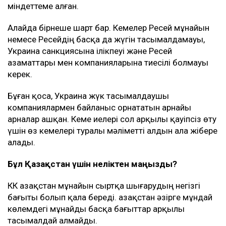
Бельгия королі Филипп Қазақстанға мемлекеттік
сапармен келеді
Трампқа Ақ үйде 400 млн долларлық бал залын салуға
тыйым салынды
Мән-жайы
Басылым деректеріне сүйенсек, мұндай келісім АҚШ-
тың жоғары лауазымды өкілдері мен Украина
басшылығы арасындағы келіссөздерден кейін
жасалған.
Киев Қара теңіздегі КҚК нысандарына, сондай-ақ,
Новороссийск маңындағы терминалға бет алған
Ресейге тиесілі емес танкерлерге шабуыл жасамауға
міндеттеме алған.
Алайда бірнеше шарт бар. Кемелер Ресей мұнайын
немесе Ресейдің басқа да жүгін тасымалдамауы,