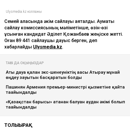
Ulysmedia.kz коллажы
Семей қаласында әкім сайлауы аяқталды. Аумақтық
сайлау комиссиясының мәліметінше, өзін-өзі
ұсынған кандидат Әділет Қожанбаев жеңіске жетті.
Оған 89 441 сайлаушы дауыс берген, деп
хабарлайды
Ulysmedia.kz
.
ТАҒЫ ДА ОҚЫҢЫЗДАР
Аты дауға қалған экс-шенеуніктің ағасы Атырау мұнай
өңдеу зауытын басқаратын болды
Пашинян Армения премьер-министрі қызметіне қайта
тағайындалды
«Қазақстан барысы» атанған балуан аудан әкімі болып
тағайындалды
ТОЛЫҒЫРАҚ