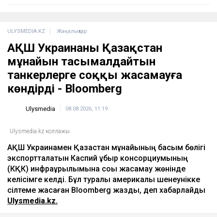
09:24
Алматы мен Астана тұрғындарына ескерту
жасалды
09:06
Вучич Украинаның Еуроодаққа кіруіне қатысты
маңызды мәлімдеме жасады
кеше, 19:15
Лионель Мессидің әкесі қайтыс болды
кеше, 18:45
ULYSMEDIA.KZ
Жаңалықтар