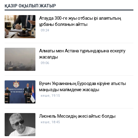
ҚАЗІР ОҚЫЛЫП ЖАТЫР
Ақтауда 300-ге жуық отбасы ірі алаяқтықтың
құрбаны болғанын айтты