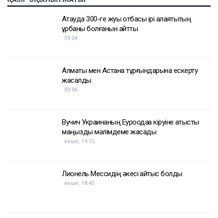
мұнай
Қазақстан
АҚШ
Украина