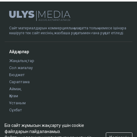
ҚАЗІР ОҚЫЛЫП ЖАТЫР
Ақтауда 300-ге жуық отбасы ірі алаяқтықтың
құрбаны болғанын айтты
09:24
Біз сайт жұмысын жақсарту үшін cookie
файлдарын пайдаланамыз.
Алматы мен Астана тұрғындарына ескерту