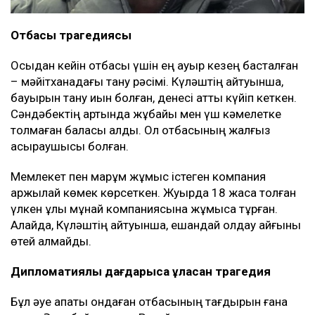
Отбасы трагедиясы
Осыдан кейін отбасы үшін ең ауыр кезең басталған
– мәйітханадағы тану рәсімі. Күләштің айтуынша,
бауырын тану қиын болған, денесі қатты күйіп кеткен.
Сәндәбектің артында жұбайы мен үш кәмелетке
толмаған баласы қалды. Ол отбасының жалғыз
асыраушысы болған.
Мемлекет пен марқұм жұмыс істеген компания
қаржылай көмек көрсеткен. Жуырда 18 жасқа толған
үлкен ұлы мұнай компаниясына жұмысқа тұрған.
Алайда, Күләштің айтуынша, ешқандай қолдау қайғыны
өтей алмайды.
Дипломатиялық дағдарысқа ұласқан трагедия
Бұл әуе апаты ондаған отбасының тағдырын ғана