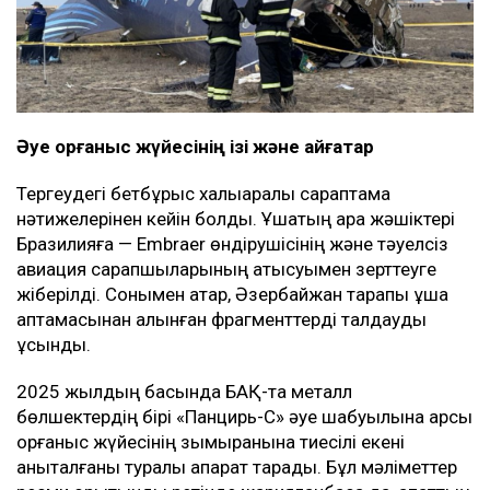
Әуе қорғаныс жүйесінің ізі және айғақтар
Тергеудегі бетбұрыс халықаралық сараптама
нәтижелерінен кейін болды. Ұшақтың қара жәшіктері
Бразилияға — Embraer өндірушісінің және тәуелсіз
авиация сарапшыларының қатысуымен зерттеуге
жіберілді. Сонымен қатар, Әзербайжан тарапы ұшақ
қаптамасынан алынған фрагменттерді талдауды
ұсынды.
2025 жылдың басында БАҚ-та металл
бөлшектердің бірі «Панцирь-С» әуе шабуылына қарсы
қорғаныс жүйесінің зымыранына тиесілі екені
анықталғаны туралы ақпарат тарады. Бұл мәліметтер