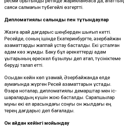
ресми қорытынды ретінде жарияланбаса да, апаттың
саяси салмағын түбегейлі өзгертті.
Дипломатиялық салқындық пен тұтқындаулар
Жазға қарай дағдарыс шеңберден шығып кетті.
Ресейде, соның ішінде Екатеринбургте, әзербайжан
азаматтарды жаппай ұстау басталды. Екі ұсталған
адам көз жұмды. Баку бұл әрекеттерді адам
құқықтарының өрескел бұзылуы деп атап, түсініктеме
беруді талап етті.
Осыдан кейін көп ұзамай, Әзербайжанда елде
аумағында жүрген Ресей азаматтарын ұстады.
Өзара ноталар, дипломатиялық демарштар мен іс-
шаралардың күшін жою басталды. Сарапшылар
мұны екі ел арасындағы соңғы он жылдағы ең
терең дағдарыс деп бағалады.
Он айдан кейінгі мойындау