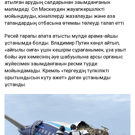
атылған қарудың салдарынан зақымданғанын
мәлімдеді. Ол Мәскеуден жауапкершілікті
мойындауды, кінәлілерді жазалауды және қаза
тапқандардың отбасына өтемақы төлеуді талап етті.
Ресей тарапы апатқа қатысты мүлде қарама-қайшы
ұстанымда болды. Владимир Путин көңіл айтып,
«қайғылы оқиға» үшін кешірім сұрағанымен, ұзақ уақыт
бойы әуе кемесінің әуе шабуылына қарсы қорғаныс
жүйесімен зақымданғанын ресми түрде
мойындамады. Кремль «тергеудің түпкілікті
қорытындысын күту қажет» деген ұстанымды
ұстанды.