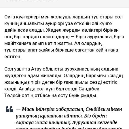
Оқиға куәгерлері мен жолаушылардың туыстары сол
күннің қаншалықты ауыр әрі ұзақ өткенін әлі күнге
дейін еске алады. Жедел жәрдем көліктері бірінен
соң бірі зардап шеккендерді — бірін ауруханаға, бірін
мәйітханаға алып кетіп жатты. Ал олардың
туыстары апат жайлы бірнеше сағаттан кейін ғана
естіген.
Сол уақытта Ақтау облыстық ауруханасының алдына
жүздеген адам жиналды. Олардың барлығы «сіздің
жақыныңыз тірі» деген бір ғана жылы сөзді естігісі
келді. Алайда сол күні бұл сөзді Сәндібек
Төлесіновтің отбасына есту бұйырмады.
— Маған інілерім хабарласып, Сәндібек мінген
ұшақтың құлағанын айтты. Біз бірден
Ақтауға жолға шықтық. Ауруханаға келгенде
аман қалғандардың ішінде екі қазақ бар екенін