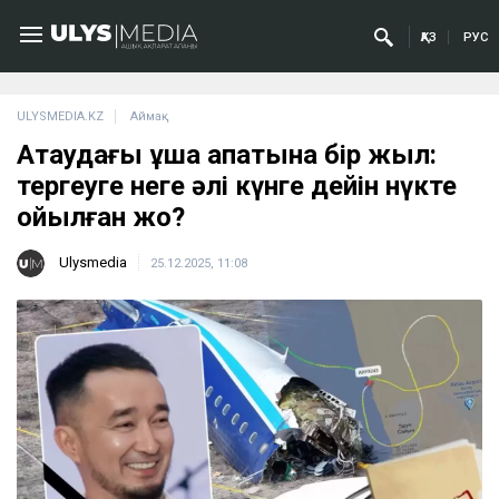
ҚАЗ
РУС
ULYSMEDIA.KZ
Аймақ
Ақтаудағы ұшақ апатына бір жыл:
тергеуге неге әлі күнге дейін нүкте
қойылған жоқ?
Ulysmedia
25.12.2025, 11:08