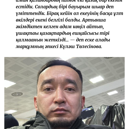
естідік. Солардың бірі бауырым шығар деп
үміттендік. Бірақ кейін ол екеуінің басқа ұлт
өкілдері екені белгілі болды. Артынша
әкімдіктен келген адам көңіл айтып,
ұшақтағы қазақтардың ешқайсысы тірі
қалмағанын жеткізді… — деп еске алады
марқұмның әпкесі Күләш Төлесінова.