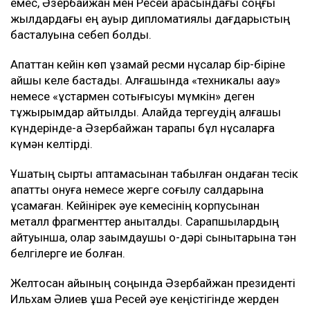
емес, Әзербайжан мен Ресей арасындағы соңғы
жылдардағы ең ауыр дипломатиялық дағдарыстың
басталуына себеп болды.
Апаттан кейін көп ұзамай ресми нұсқалар бір-біріне
қайшы келе бастады. Алғашында «техникалық ақау»
немесе «құстармен соқтығысуы мүмкін» деген
тұжырымдар айтылды. Алайда тергеудің алғашқы
күндерінде-ақ Әзербайжан тарапы бұл нұсқаларға
күмән келтірді.
Ұшақтың сыртқы қаптамасынан табылған ондаған тесік
апаттық қонуға немесе жерге соғылу салдарына
ұқсамаған. Кейінірек әуе кемесінің корпусынан
металл фрагменттер анықталды. Сарапшылардың
айтуынша, олар зақымдаушы оқ-дәрі сынықтарына тән
белгілерге ие болған.
Желтоқсан айының соңында Әзербайжан президенті
Ильхам Әлиев ұшақ Ресей әуе кеңістігінде жерден