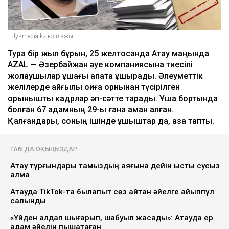
ulysmedia.kz коллажы
Тура бір жыл бұрын, 25 желтоқсанда Ақтау маңында
AZAL — Әзербайжан әуе компаниясына тиесілі
жолаушылар ұшағы апатқа ұшырады. Әлеуметтік
желілерде қайғылы оқиға орнынан түсірілген
қорқынышты кадрлар әп-сәтте тарады. Ұшақ бортында
болған 67 адамның 29-ы ғана аман қалған.
Қалғандары, соның ішінде ұшқыштар да, қаза тапты.
ТАҒЫ ДА ОҚЫҢЫЗДАР
Ақтау тұрғындары тамыздың аяғына дейін ыстық сусыз
қалмақ
Ақтауда TikTok-та былапыт сөз айтқан әйелге айыппұл
салынды
«Үйден алдап шығарып, шабуыл жасады»: Ақтауда ер
адам әйелін пышақтаған