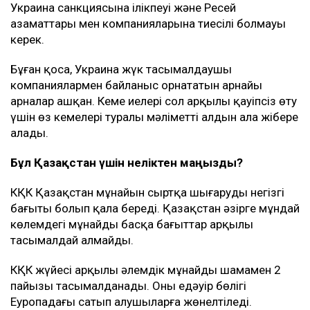
Украина санкциясына ілікпеуі және Ресей
азаматтары мен компанияларына тиесілі болмауы
керек.
Бұған қоса, Украина жүк тасымалдаушы
компаниялармен байланыс орнататын арнайы
арналар ашқан. Кеме иелері сол арқылы қауіпсіз өту
үшін өз кемелері туралы мәліметті алдын ала жібере
алады.
Бұл Қазақстан үшін неліктен маңызды?
КҚК Қазақстан мұнайын сыртқа шығарудың негізгі
бағыты болып қала береді. Қазақстан әзірге мұндай
көлемдегі мұнайды басқа бағыттар арқылы
тасымалдай алмайды.
КҚК жүйесі арқылы әлемдік мұнайдың шамамен 2
пайызы тасымалданады. Оның едәуір бөлігі
Еуропадағы сатып алушыларға жөнелтіледі.