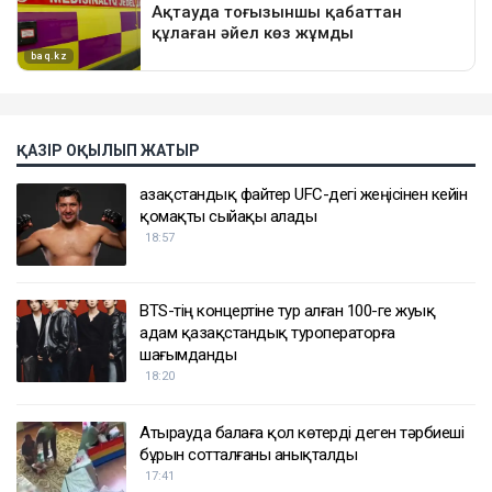
ҚАЗІР ОҚЫЛЫП ЖАТЫР
Қазақстандық файтер UFC-дегі жеңісінен кейін
қомақты сыйақы алады
18:57
BTS-тің концертіне тур алған 100-ге жуық
адам қазақстандық туроператорға
шағымданды
18:20
Атырауда балаға қол көтерді деген тәрбиеші
бұрын сотталғаны анықталды
17:41