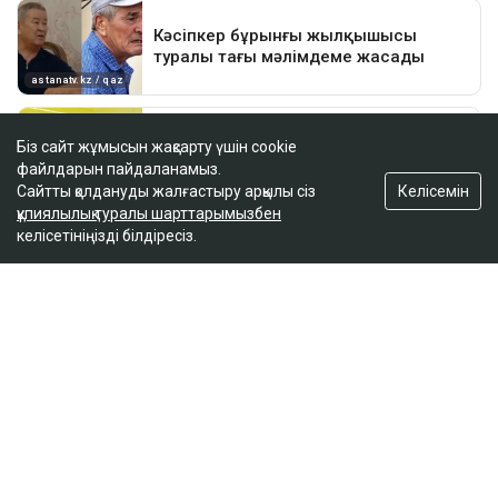
Біз сайт жұмысын жақсарту үшін cookie
файлдарын пайдаланамыз.
Келісемін
Сайтты қолдануды жалғастыру арқылы сіз
құпиялылық туралы шарттарымызбен
келісетініңізді білдіресіз.