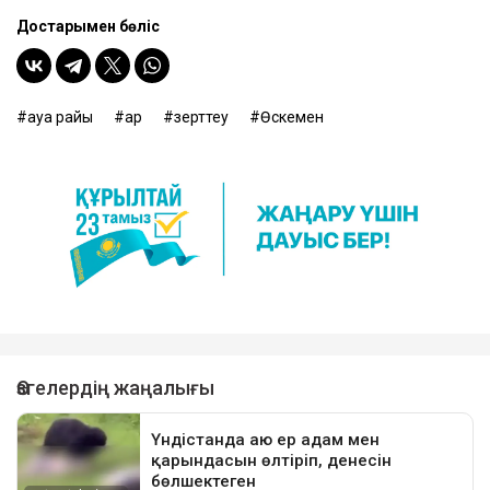
Достарыңмен бөліс
ауа райы
қар
зерттеу
Өскемен