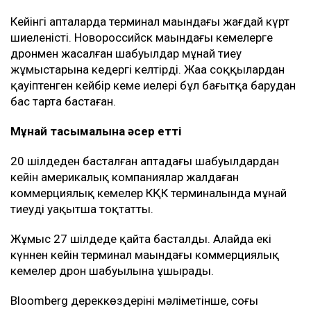
Кейінгі апталарда терминал маңындағы жағдай күрт
шиеленісті. Новороссийск маңындағы кемелерге
дронмен жасалған шабуылдар мұнай тиеу
жұмыстарына кедергі келтірді. Жаңа соққылардан
қауіптенген кейбір кеме иелері бұл бағытқа барудан
бас тарта бастаған.
Мұнай тасымалына әсер етті
20 шілдеден басталған аптадағы шабуылдардан
кейін америкалық компаниялар жалдаған
коммерциялық кемелер КҚК терминалында мұнай
тиеуді уақытша тоқтатты.
Жұмыс 27 шілдеде қайта басталды. Алайда екі
күннен кейін терминал маңындағы коммерциялық
кемелер дрон шабуылына ұшырады.
Bloomberg дереккөздерінің мәліметінше, соңғы