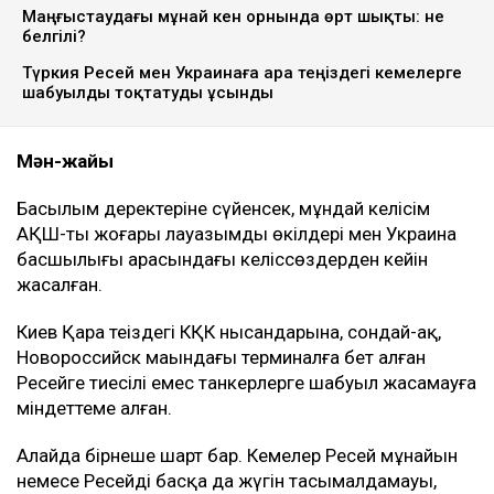
Маңғыстаудағы мұнай кен орнында өрт шықты: не
белгілі?
Түркия Ресей мен Украинаға Қара теңіздегі кемелерге
шабуылды тоқтатуды ұсынды
Мән-жайы
Басылым деректеріне сүйенсек, мұндай келісім
АҚШ-тың жоғары лауазымды өкілдері мен Украина
басшылығы арасындағы келіссөздерден кейін
жасалған.
Киев Қара теңіздегі КҚК нысандарына, сондай-ақ,
Новороссийск маңындағы терминалға бет алған
Ресейге тиесілі емес танкерлерге шабуыл жасамауға
міндеттеме алған.
Алайда бірнеше шарт бар. Кемелер Ресей мұнайын
немесе Ресейдің басқа да жүгін тасымалдамауы,