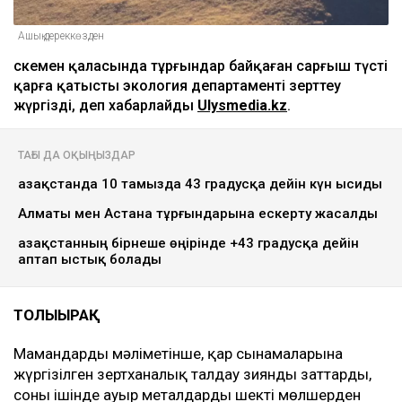
Ашық дереккөзден
Өскемен қаласында тұрғындар байқаған сарғыш түсті
қарға қатысты экология департаменті зерттеу
жүргізді, деп хабарлайды
Ulysmedia.kz
.
ТАҒЫ ДА ОҚЫҢЫЗДАР
Қазақстанда 10 тамызда 43 градусқа дейін күн ысиды
Алматы мен Астана тұрғындарына ескерту жасалды
Қазақстанның бірнеше өңірінде +43 градусқа дейін
аптап ыстық болады
ТОЛЫҒЫРАҚ
Мамандардың мәліметінше, қар сынамаларына
жүргізілген зертханалық талдау зиянды заттардың,
соның ішінде ауыр металдардың шекті мөлшерден