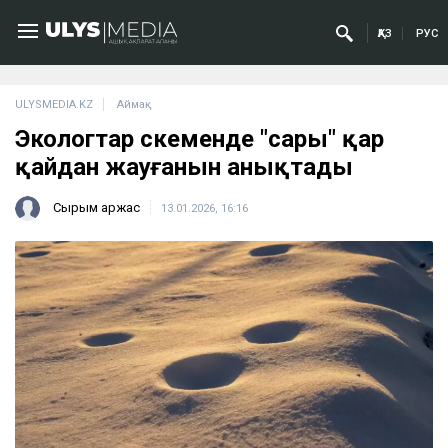
ҚАЗ
РУС
ULYSMEDIA.KZ
Аймақ
Экологтар Өскеменде "сары" қар
қайдан жауғанын анықтады
Сырым Қаржас
13.01.2026, 16:16