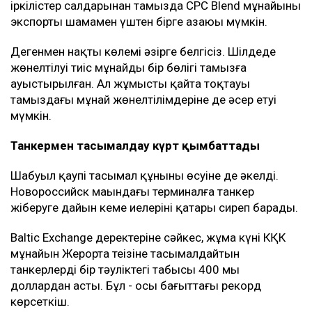
іркілістер салдарынан тамызда CPC Blend мұнайының
экспорты шамамен үштен бірге азаюы мүмкін.
Дегенмен нақты көлемі әзірге белгісіз. Шілдеде
жөнелтілуі тиіс мұнайдың бір бөлігі тамызға
ауыстырылған. Ал жұмыстың қайта тоқтауы
тамыздағы мұнай жөнелтілімдеріне де әсер етуі
мүмкін.
Танкермен тасымалдау күрт қымбаттады
Шабуыл қаупі тасымал құнының өсуіне де әкелді.
Новороссийск маңындағы терминалға танкер
жіберуге дайын кеме иелерінің қатары сиреп барады.
Baltic Exchange деректеріне сәйкес, жұма күні КҚК
мұнайын Жерорта теңізіне тасымалдайтын
танкерлердің бір тәуліктегі табысы 400 мың
доллардан асты. Бұл - осы бағыттағы рекорд
көрсеткіш.