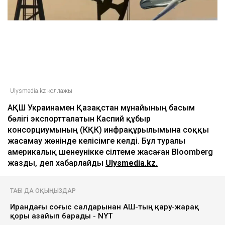
Ulysmedia.kz коллажы
АҚШ Украинамен Қазақстан мұнайының басым
бөлігі экспортталатын Каспий құбыр
консорциумының (КҚК) инфрақұрылымына соққы
жасамау жөнінде келісімге келді. Бұл туралы
америкалық шенеунікке сілтеме жасаған Bloomberg
жазды, деп хабарлайды
Ulysmedia.kz.
ТАҒЫ ДА ОҚЫҢЫЗДАР
Ирандағы соғыс салдарынан АҚШ-тың қару-жарақ
қоры азайып барады - NYT