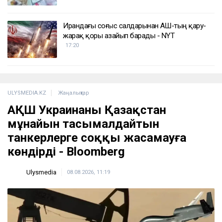
Ирандағы соғыс салдарынан АҚШ-тың қару-
жарақ қоры азайып барады - NYT
17:20
ULYSMEDIA.KZ
Жаңалықтар
АҚШ Украинаны Қазақстан
мұнайын тасымалдайтын
танкерлерге соққы жасамауға
көндірді - Bloomberg
Ulysmedia
08.08.2026, 11:19