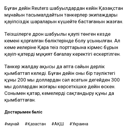
Бұған дейін Reuters шабуылдардан кейін Қазақстан
мұнайын тасымалдайтын танкерлер экипаждары
қауіпсіздік шараларын күшейте бастағанын жазған.
Теңізшілерге дрон шабуылы қаупі төнген кезде
кеменің қорғалған бөліктерінде болу ұсынылған. Ал
кеме иелеріне Қара теңіз порттарына кірмес бұрын
қауіп-қатерді мұқият бағалау керектігі ескертілген.
Танкер жалдау ақысы да апта сайын дерлік
қымбаттап келеді. Бұған дейін оның бір тәуліктегі
құны 200 мың доллардан сәл асатын деңгейден 300
мың доллардан жоғары көрсеткішке дейін өскен.
Сонымен қатар, кемелерді сақтандыру құны да
қымбаттаған.
Достарыңмен бөліс
мұнай
Қазақстан
АҚШ
Украина