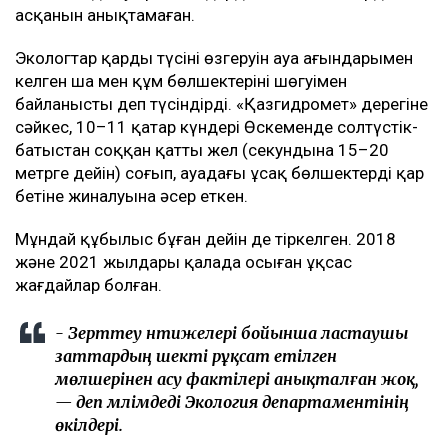
асқанын анықтамаған.
Экологтар қардың түсінің өзгеруін ауа ағындарымен
келген шаң мен құм бөлшектерінің шөгуімен
байланысты деп түсіндірді. «Қазгидромет» дерегіне
сәйкес, 10–11 қаңтар күндері Өскеменде солтүстік-
батыстан соққан қатты жел (секундына 15–20
метрге дейін) соғып, ауадағы ұсақ бөлшектердің қар
бетіне жиналуына әсер еткен.
Мұндай құбылыс бұған дейін де тіркелген. 2018
және 2021 жылдары қалада осыған ұқсас
жағдайлар болған.
- Зерттеу нәтижелері бойынша ластаушы
заттардың шекті рұқсат етілген
мөлшерінен асу фактілері анықталған жоқ,
— деп мәлімдеді Экология департаментінің
өкілдері.