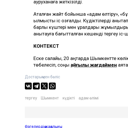
ауруханаға жеткізілді.
Аталған жайт бойынша «адам өлтіру», «б
қылмыстық іс қозғалды. Күдіктілерді анықт
барлық күштері мен құралдары жұмылдыры
анықтауға бағытталған кешенді тергеу іс-
КОНТЕКСТ
Еске салайық, 20 ақңтарда Шымкентте көлі
төбелесіп, соңы
қайғылы жағдаймен
аяқт
Достарыңмен бөліс
тергеу
Шымкент
күдікті
адам өлімі