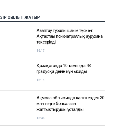
АЗІР ОҚЫЛЫП ЖАТЫР
Азаптау туралы шағым түскен:
Ақтастағы психиатриялық аурухана
тексерілді
16:17