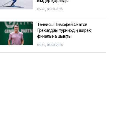
қызметке тағайындалды
09:22, 06.03.2025
Енді чемпиондар Жәнібек
Әлімханұлынан қаша алмайтын
болды
07:41, 06.03.2025
Шаңғы жарысы: ерлер арасындағы
эстафеталық жарыста ел намысын
кімдер қорғайды
05:26, 06.03.2025
Теннисші Тимофей Скатов
Грекиядағы турнирдің ширек
финалына шықты
04:39, 06.03.2025