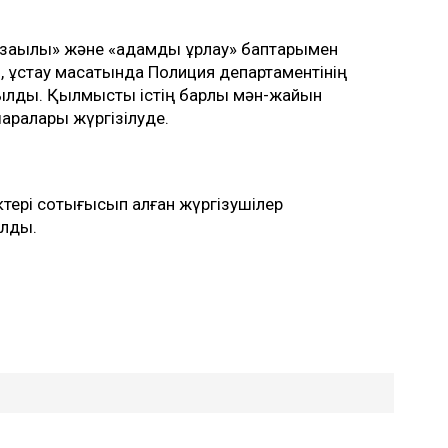
ұзақылық» және «адамды ұрлау» баптарымен
ап, ұстау мақсатында Полиция департаментінің
лды. Қылмыстық істің барлық мән-жайын
шаралары жүргізілуде.
ктері соқтығысып қалған жүргізушілер
алды.