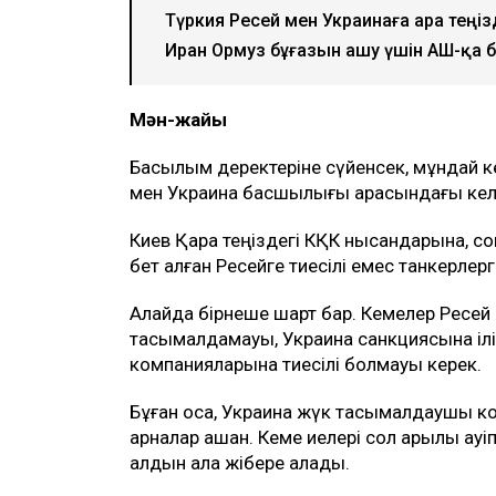
Ulysmedia.kz коллажы
АҚШ Украинамен Қазақстан мұнайының 
консорциумының (КҚК) инфрақұрылымын
Бұл туралы америкалық шенеунікке сіл
хабарлайды
Ulysmedia.kz.
ТАҒЫ ДА ОҚЫҢЫЗДАР
Маңғыстаудағы мұнай кен орнында өр
Түркия Ресей мен Украинаға Қара те
Иран Ормуз бұғазын ашу үшін АҚШ-қа 
Мән-жайы
Басылым деректеріне сүйенсек, мұндай 
мен Украина басшылығы арасындағы келі