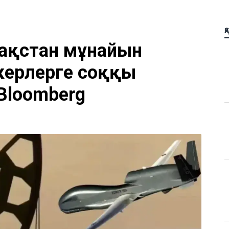
Қ
ақстан мұнайын
керлерге соққы
 Bloomberg