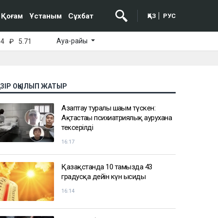
Қоғам
Ұстаным
Сұхбат
ҚАЗ
РУС
Ауа-райы
64
₽
5.71
АЗІР ОҚЫЛЫП ЖАТЫР
Азаптау туралы шағым түскен:
Ақтастағы психиатриялық аурухана
тексерілді
16:17
Қазақстанда 10 тамызда 43
градусқа дейін күн ысиды
16:14