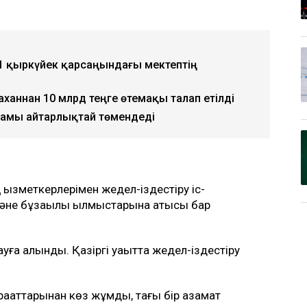
р 1 қыркүйек қарсаңындағы мектептің
аханнан 10 млрд теңге өтемақы талап етілді
амы айтарлықтай төмендеді
қызметкерлерімен жедел-іздестіру іс-
не бұзақылық қылмыстарына қатысы бар
ауға алынды. Қазіргі уақытта жедел-іздестіру
рақаттарынан көз жұмды, тағы бір азамат