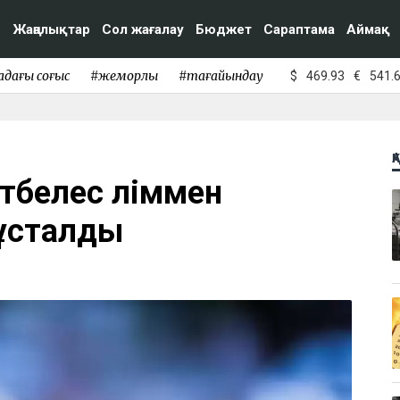
Жаңалықтар
Сол жағалау
Бюджет
Сараптама
Аймақ
адағы соғыс
#жемқорлық
#тағайындау
$
469.93
€
541.
Қ
өбелес өліммен
 ұсталды