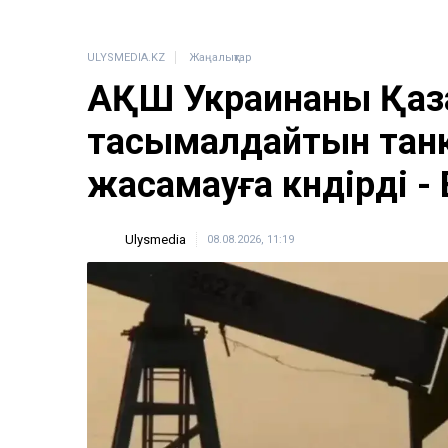
ULYSMEDIA.KZ
Жаңалықтар
АҚШ Украинаны Қаз
тасымалдайтын тан
жасамауға көндірді -