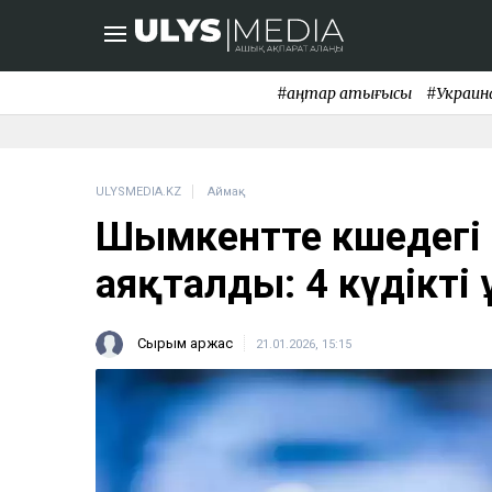
#қаңтар қақтығысы
#Украин
ULYSMEDIA.KZ
Аймақ
Шымкентте көшедегі т
аяқталды: 4 күдікті
Сырым Қаржас
21.01.2026, 15:15