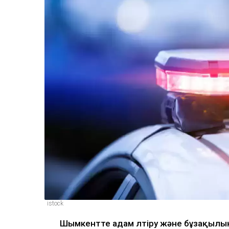
istock
Шымкентте адам өлтіру және бұзақылық