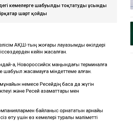
басым бөлігі экспортталатын Каспий құбыр
а соққы жасамау жөнінде келісімге келді.
теме жасаған Bloomberg жазды, деп
т шықты: не белгілі?
ңіздегі кемелерге шабуылды тоқтатуды ұсынды
бірқатар шарт қойды
келісім АҚШ-тың жоғары лауазымды өкілдері
ссөздерден кейін жасалған.