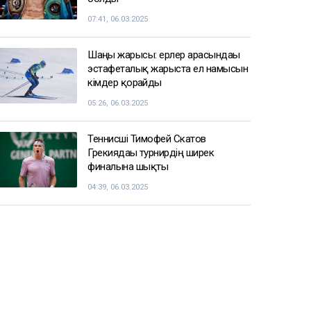
07:41, 06.03.2025
Шаңғы жарысы: ерлер арасындағы
эстафеталық жарыста ел намысын
кімдер қорғайды
05:26, 06.03.2025
Теннисші Тимофей Скатов
Грекиядағы турнирдің ширек
финалына шықты
04:39, 06.03.2025