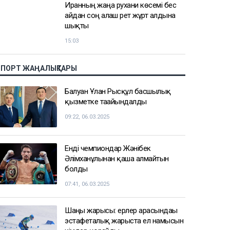
Қазақстанда 10 тамызда 43
градусқа дейін күн ысиды
16:14
Ақмола облысында кәсіпкерден 30
млн теңге бопсалаған
жаттықтырушы ұсталды
15:36
Иранның жаңа рухани көсемі бес
айдан соң алғаш рет жұрт алдына
шықты
15:03
СПОРТ ЖАҢАЛЫҚТАРЫ
Балуан Ұлан Рысқұл басшылық