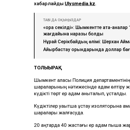
хабарлайды
Ulysmedia.kz
.
ТАҒЫ ДА ОҚЫҢЫЗДАР
«Қора секілді»: Шымкентте ата-анала
жағдайына наразы болды
Нұрай Серікбайдың өлімі: Шерхан Айм
Айырбастау орындарында доллар бағ
ТОЛЫҒЫРАҚ
Шымкент қаласы Полиция департаментінің 
шараларының нәтижесінде адам өлтіру жә
күдікті төрт ер адам анықталып, ұсталды.
Күдіктілер уақытша ұстау изоляторына қам
шаралары жалғасуда.
20 қаңтарда 40 жастағы ер адам пышақ жа