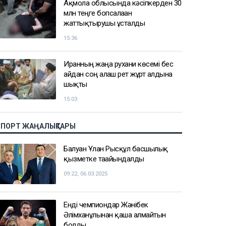
Ақмола облысында кәсіпкерден 30
млн теңге бопсалаған
жаттықтырушы ұсталды
15:36
Иранның жаңа рухани көсемі бес
айдан соң алғаш рет жұрт алдына
шықты
15:03
СПОРТ ЖАҢАЛЫҚТАРЫ
Балуан Ұлан Рысқұл басшылық
қызметке тағайындалды
09:22, 06.03.2025
Енді чемпиондар Жәнібек
Әлімханұлынан қаша алмайтын
болды