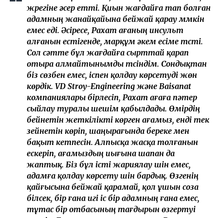
жүрегіне әсер етті. Қиын жағдайға тап болған
адамның жанайқайына бейжай қарау мүмкін
емес еді. Әсіресе, Рахат ағаның инсульт
алғанын естігенде, марқұм әкем есіме түсті.
Сол сәтте бұл жағдайға сырттай қарап
отыра алмайтынымды түсіндім. Сондықтан
біз сөзбен емес, іспен қолдау көрсетуді жөн
көрдік. VD Stroy-Engineering және Baisanat
компаниялары бірлесіп, Рахат ағаға пәтер
сыйлау туралы шешім қабылдады. Өмірдің
бейнетін жеткілікті көрген ағамыз, енді тек
зейнетін көріп, шаңырағында береке мен
бақыт кетпесін. Алпысқа жасқа толғанын
ескеріп, ағамыздың иығына шапан да
жаптық. Біз бұл істі жариялау үшін емес,
адамға қолдау көрсету үшін бардық. Өзгенің
қайғысына бейжай қарамай, қол ұшын соза
білсек, бір ғана игі іс бір адамның ғана емес,
тұтас бір отбасының тағдырын өзгертуі