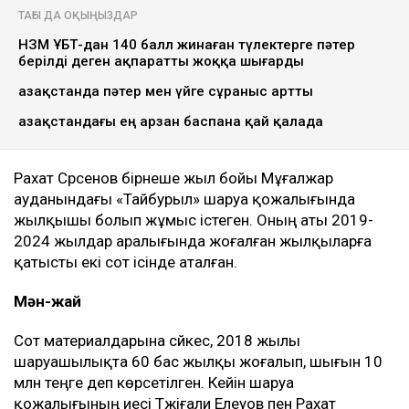
ТАҒЫ ДА ОҚЫҢЫЗДАР
НЗМ ҰБТ-дан 140 балл жинаған түлектерге пәтер
берілді деген ақпаратты жоққа шығарды
Қазақстанда пәтер мен үйге сұраныс артты
Қазақстандағы ең арзан баспана қай қалада
Рахат Сәрсенов бірнеше жыл бойы Мұғалжар
ауданындағы «Тайбурыл» шаруа қожалығында
жылқышы болып жұмыс істеген. Оның аты 2019-
2024 жылдар аралығында жоғалған жылқыларға
қатысты екі сот ісінде аталған.
Мән-жай
Сот материалдарына сәйкес, 2018 жылы
шаруашылықта 60 бас жылқы жоғалып, шығын 10
млн теңге деп көрсетілген. Кейін шаруа
қожалығының иесі Тәжіғали Елеуов пен Рахат