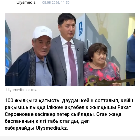
Ulysmedia
05.08.2026, 11:30
Ulysmedia коллажы
100 жылқыға қатысты даудан кейін сотталып, кейін
рақымшылыққа іліккен ақтөбелік жылқышы Рахат
Сәрсеновке кәсіпкер пәтер сыйлады. Оған жаңа
баспананың кілті табысталды, деп
хабарлайды
Ulysmedia.kz
.