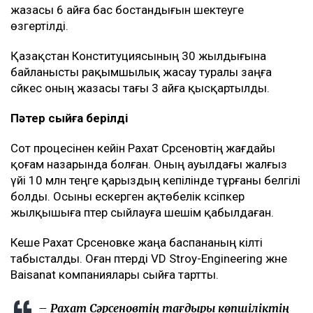
жазасы 6 айға бас бостандығын шектеуге
өзгертілді.
Қазақстан Конституциясының 30 жылдығына
байланысты рақымшылық жасау туралы заңға
сәйкес оның жазасы тағы 3 айға қысқартылды.
Пәтер сыйға берілді
Сот процесінен кейін Рахат Сәрсеновтің жағдайы
қоғам назарында болған. Оның ауылдағы жалғыз
үйі 10 млн теңге қарыздың кепілінде тұрғаны белгілі
болды. Осыны ескерген ақтөбелік кәсіпкер
жылқышыға пәтер сыйлауға шешім қабылдаған.
Кеше Рахат Сәрсеновке жаңа баспананың кілті
табысталды. Оған пәтерді VD Stroy-Engineering және
Baisanat компаниялары сыйға тартты.
– Рахат Сәрсеновтің тағдыры көпшіліктің