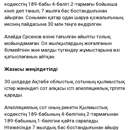
кодекстің 189-бабы 4-бөлігі 2-тармағы бойынша
кінәлі деп танып, 7 жылға бас бостандығынан
айырған. Сонымен қатар одан шаруа қожалығының
иесінің пайдасына 30 млн теңге өндірілген.
Алайда Сәрсенов өзіне тағылған айыпты толық
мойындамаған. Ол жылқылардың жоғалғанын
білмейтінін және малды түгендеу жұмыстарына өзі
қатыспағанын айтқан.
Жазасы жеңілдетілді
30 шілдеде Ақтөбе облыстық сотының қылмыстық
істер жөніндегі сот алқасы істі апелляциялық тәртіпте
қарады.
Апелляциялық сот оның әрекетін Қылмыстық
кодекстің 189-бабының 4-бөлігінің 2-тармағынан
189-бабының 1-бөлігіне қайта саралады.
Нәтижесінде 7 жылдық бас бостандығынан айыру