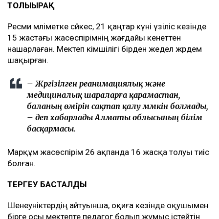
ТОЛЫҒЫРАҚ
Ресми мәліметке сәйкес, 21 қаңтар күні үзіліс кезінде
15 жастағы жасөспірімнің жағдайы кенеттен
нашарлаған. Мектеп әкімшілігі бірден жедел жәрдем
шақырған.
– Жүргізілген реанимациялық және
медициналық шараларға қарамастан,
баланың өмірін сақтап қалу мүмкін болмады,
– деп хабарлады Алматы облысының білім
басқармасы.
Марқұм жасөспірім 26 ақпанда 16 жасқа толуы тиіс
болған.
ТЕРГЕУ БАСТАЛДЫ
Шенеуніктердің айтуынша, оқиға кезінде оқушымен
бірге осы мектепте педагог болып жұмыс істейтін