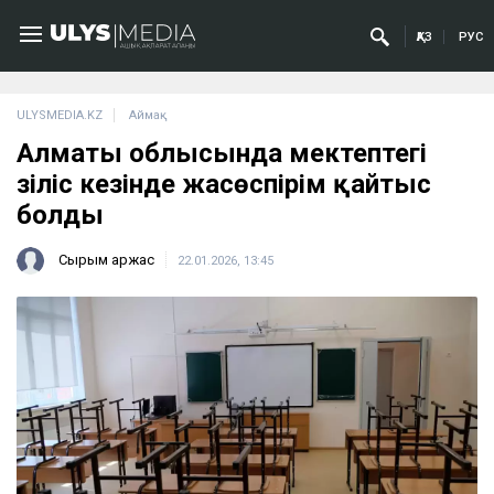
ҚАЗ
РУС
ULYSMEDIA.KZ
Аймақ
Алматы облысында мектептегі
үзіліс кезінде жасөспірім қайтыс
болды
Сырым Қаржас
22.01.2026, 13:45