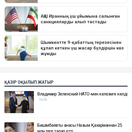
ҚАЗІР ОҚЫЛЫП ЖАТЫР
Владимир Зеленский НАТО-мен келісімге келді
10:05
Бишімбаевтың анасы Назым Қахарманнан 25
млн теңге талап етті