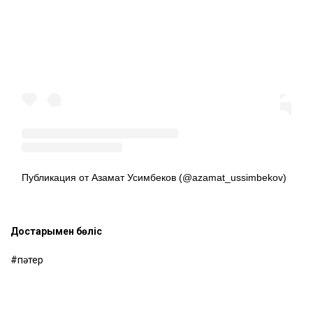
Публикация от Азамат Усимбеков (@azamat_ussimbekov)
Достарыңмен бөліс
пәтер