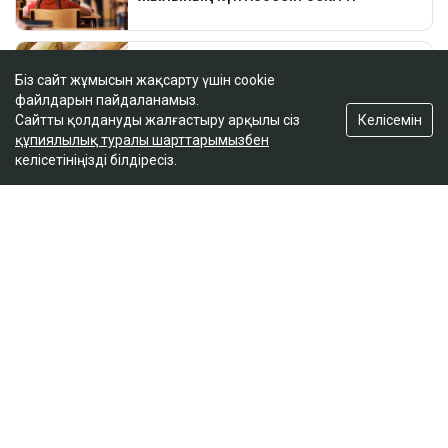
Біз сайт жұмысын жақсарту үшін cookie
файлдарын пайдаланамыз.
Келісемін
Сайтты қолдануды жалғастыру арқылы сіз
құпиялылық туралы шарттарымызбен
келісетініңізді білдіресіз.
ҚАЗІР ОҚЫЛЫП ЖАТЫР
Владимир Зеленский НАТО-мен келісімге келді