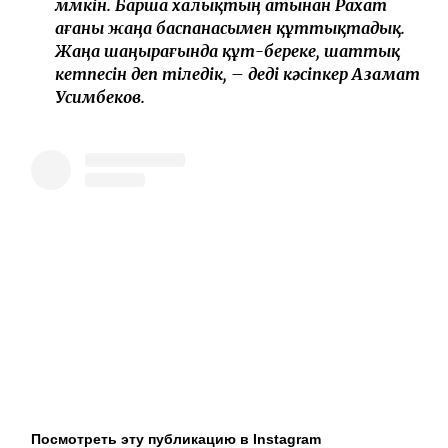
мүмкін. Барша халықтың атынан Рахат
ағаны жаңа баспанасымен құттықтадық.
Жаңа шаңырағында құт-береке, шаттық
кетпесін деп тіледік, – деді кәсіпкер Азамат
Усимбеков.
Посмотреть эту публикацию в Instagram