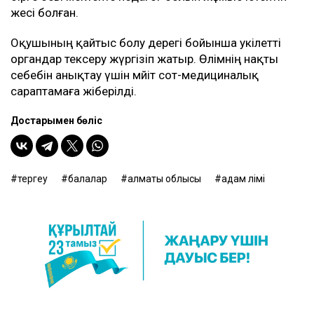
әжесі болған.
Оқушының қайтыс болу дерегі бойынша уәкілетті
органдар тексеру жүргізіп жатыр. Өлімнің нақты
себебін анықтау үшін мәйіт сот-медициналық
сараптамаға жіберілді.
Достарыңмен бөліс
тергеу
балалар
алматы облысы
адам өлімі