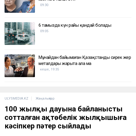
09:30
6 тамызда күн райы қандай болады
09:05
Мұнайдан байымаған Қазақстанды сирек жер
металдары жарыта ала ма
кеше, 19:35
ULYSMEDIA.KZ
Жаңалықтар
100 жылқы дауына байланысты
сотталған ақтөбелік жылқышыға
кәсіпкер пәтер сыйлады