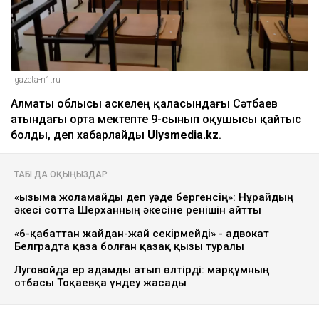
gazeta-n1.ru
Алматы облысы Қаскелең қаласындағы Сәтбаев
атындағы орта мектепте 9-сынып оқушысы қайтыс
болды, деп хабарлайды
Ulysmedia.kz
.
ТАҒЫ ДА ОҚЫҢЫЗДАР
«Қызыма жоламайды деп уәде бергенсің»: Нұрайдың
әкесі сотта Шерханның әкесіне ренішін айтты
«6-қабаттан жайдан-жай секірмейді» - адвокат
Белградта қаза болған қазақ қызы туралы
Луговойда ер адамды атып өлтірді: марқұмның
отбасы Тоқаевқа үндеу жасады