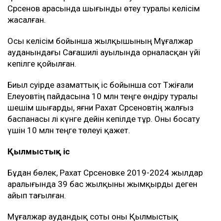
Сәрсенов арасында шығынды өтеу туралы келісім
жасалған.
Осы келісім бойынша жылқышының Мұғалжар
ауданындағы Сағашилі ауылында орналасқан үйі
кепілге қойылған.
Биыл сәуірде азаматтық іс бойынша сот Тәжіғали
Елеуовтің пайдасына 10 млн теңге өндіру туралы
шешім шығарды, яғни Рахат Сәрсеновтің жалғыз
баспанасы әлі күнге дейін кепілде тұр. Оны босату
үшін 10 млн теңге төлеуі қажет.
Қылмыстық іс
Бұдан бөлек, Рахат Сәрсеновке 2019-2024 жылдар
аралығында 39 бас жылқыны жымқырды деген
айып тағылған.
Мұғалжар аудандық соты оны Қылмыстық