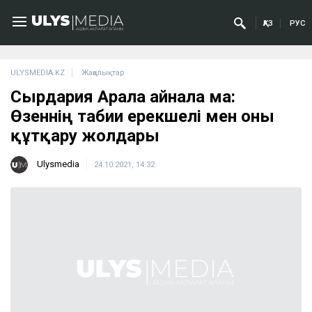
ҚАЗ
РУС
ULYSMEDIA.KZ
Жаңалықтар
Сырдария Аралға айнала ма:
Өзеннің табиғи ерекшелі мен оны
құтқару жолдары
Ulysmedia
24.10.2021, 14:32