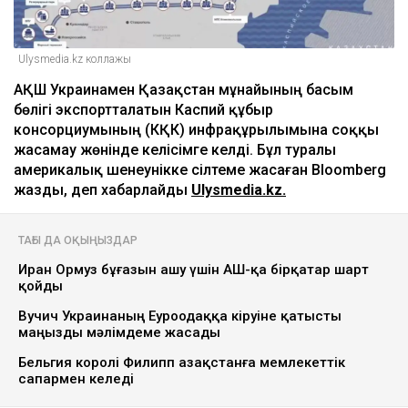
Ulysmedia.kz коллажы
АҚШ Украинамен Қазақстан мұнайының басым
бөлігі экспортталатын Каспий құбыр
консорциумының (КҚК) инфрақұрылымына соққы
жасамау жөнінде келісімге келді. Бұл туралы
америкалық шенеунікке сілтеме жасаған Bloomberg
жазды, деп хабарлайды
Ulysmedia.kz.
ТАҒЫ ДА ОҚЫҢЫЗДАР
Иран Ормуз бұғазын ашу үшін АҚШ-қа бірқатар шарт
қойды
Вучич Украинаның Еуроодаққа кіруіне қатысты
маңызды мәлімдеме жасады
Бельгия королі Филипп Қазақстанға мемлекеттік
сапармен келеді