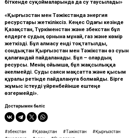
біткенде суқоймаларында да су таусылады»
«Қырғызстан мен Тәжікстанда энергия
ресурстары жеткіліксіз. Кеңес Одағы кезінде
Қазақстан, Түркіменстан және Өзбекстан бұл
елдерге судың орнына мұнай, газ және көмір
жеткізді. Бұл алмасу енді тоқтатылды,
сондықтан Қырғызстан мен Тәжікстан өз суын
қалағандай пайдаланады. Бұл – олардың
ресурсы. Менің ойымша, бұл жақсылыққа
әкелмейді. Суды саяси мақсатта және қысым
құралы ретінде пайдалануға болмайды. Бірге
жұмыс істеуді үйренбейінше ештеңе
өзгермейді».
Достарыңмен бөліс
Өзбекстан
Қазақстан
Тәжікстан
Қырғызстан