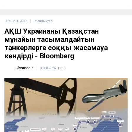
ULYSMEDIA.KZ
Жаңалықтар
АҚШ Украинаны Қазақстан
мұнайын тасымалдайтын
танкерлерге соққы жасамауға
көндірді - Bloomberg
Ulysmedia
08.08.2026, 11:19