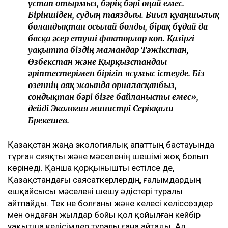
ұстап отырмыз, бәріқ бәрі оңай емес.
Біріншіден, судың таяздығы. Биыл қуаңшылық
болғандықтан осылай болды, бірақ бұдай да
басқа әсер етуші факторлар көп. Қазіргі
уақытта біздің мамандар Тәжікстан,
Өзбекстан және Қырқызстандағы
әріптестерімен бірігіп жұмыс істеуде. Біз
өзеннің аяқ жағында орналасқанбыз,
сондықтан бәрі бізге байланысты емес», -
дейді Экология министрі Серікқали
Брекешев.
Қазақстан жаңа экологиялық апаттың бастауында
тұрған сияқты және мәселенің шешімі жоқ болып
көрінеді. Қанша қорқынышты естілсе де,
Қазақстандағы саясаткерлердің, ғалымдардың
ешқайсысы мәселені шешу әдістері туралы
айтпайды. Тек не болғаны және келесі келіссөздер
мен ондаған жылдар бойы қол қойылған кейбір
уақытша келісімдер туралы ғана айтады. Ал,