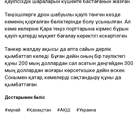
қауіпсіздік шараларын күшейте бастағанын жазған.
Теңізшілерге дрон шабуылы қаупі төнген кезде
кеменің қорғалған бөліктерінде болу ұсынылған. Ал
кеме иелеріне Қара теңіз порттарына кірмес бұрын
қауіп-қатерді мұқият бағалау керектігі ескертілген.
Танкер жалдау ақысы да апта сайын дерлік
қымбаттап келеді. Бұған дейін оның бір тәуліктегі
құны 200 мың доллардан сәл асатын деңгейден 300
мың доллардан жоғары көрсеткішке дейін өскен.
Сонымен қатар, кемелерді сақтандыру құны да
қымбаттаған.
Достарыңмен бөліс
мұнай
Қазақстан
АҚШ
Украина