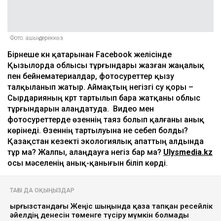
Фото: ашық дереккөз
Бірнеше күн қатарынан Facebook желісінде
Қызылорда облысы тұрғындары жазған жаңалық
пен бейнематериалдар, фотосуреттер қызу
талқыланып жатыр. Аймақтың негізгі су қоры –
Сырдарияның күрт тартылып бара жатқаны облыс
тұрғындарын алаңдатуда. Видео мен
фотосуреттерде өзеннің таяз болып қалғаны анық
көрінеді. Өзеннің тартылуына не себеп болды?
Қазақстан кезекті экологиялық апаттың алдында
тұр ма? Жалпы, алаңдауға негіз бар ма?
Ulysmedia.kz
осы мәселенің анық-қанығын біліп көрді.
ТАҒЫ ДА ОҚЫҢЫЗДАР
Қырғызстандағы Жеңіс шыңында қаза тапқан ресейлік
әйелдің денесін төменге түсіру мүмкін болмады