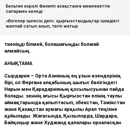
Бельгия королі Филипп Қазақстанға мемлекеттік
сапармен келеді
«Өзгелер ішпесін деп»: қырғызстандықтар ішімдікті
жаппай сатып алып, төгіп жатыр
Өткеніңді білмей, болашағыңды болжай
алмайсың.
АНЫҚТАМА
Сырдария – Орта Азияның ең ұзын өзендерінің
бірі, ол Ферғана алқабының шығыс бөлігіндегі
Нарын мен Қарадарияның қосылысуынан пайда
болады. Өзеннің ағысы Қырғызстан елінің таулы
аймақтарында қалыптасып, Өзбекстан, Тәжікстан
және Қазақстан аумағы арқылы Арал теңізіне
құйылады. Жағасында, Қызылорда, Шардара,
Байқоңыр және Худжанд қалалары орналасқан.