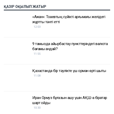
ҚАЗІР ОҚЫЛЫП ЖАТЫР
«Ақжан»: Тоқаевтың сүйікті арғымағы желідегі
жұртты тәнті етті
12:03
9 тамызда айырбастау пункттеріндегі валюта
бағамы қандай?
11:55
Қазақстанда бір тәулікте үш орман өрті шықты
11:08
Иран Ормуз бұғазын ашу үшін АҚШ-қа бірқатар
шарт қойды
10:30