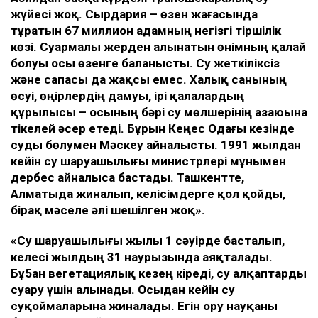
жүйесі жоқ. Сырдария – өзен жағасында
тұратын 67 миллион адамның негізгі тіршілік
көзі. Суармалы жерден алынатын өнімның қалай
болуы осы өзенге баланысты. Су жеткіліксіз
және сапасы да жақсы емес. Халық санының
өсуі, өңірлердің дамуы, ірі қалалардың
құрылысы – осының бәрі су мөлшерінің азаюына
тікелей әсер етеді. Бұрын Кеңес Одағы кезінде
суды бөлумен Мәскеу айналысты. 1991 жылдан
кейін су шаруашылығы министрлері мұнымен
дербес айналыса бастады. Ташкентте,
Алматыда жиналып, келісімдерге қол қойды,
бірақ мәселе әлі шешілген жоқ».
«Су шаруашылығы жылы 1 сәуірде басталып,
келесі жылдың 31 наурызында аяқталады.
Бұ5ан вегетациялық кезең кіреді, су алқаптарды
суару үшін алынады. Осыдан кейін су
суқоймаларына жиналады. Егін ору науқаны