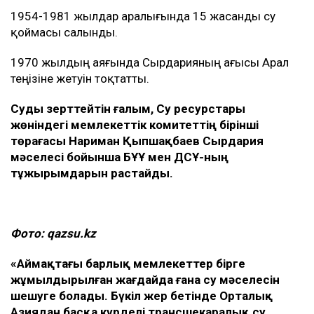
1954-1981 жылдар аралығында 15 жасанды су
қоймасы салынды.
1970 жылдың аяғында Сырдарияның ағысы Арал
теңізіне жетуін тоқтатты.
Суды зерттейтін ғалым, Су ресурстары
жөніндегі мемлекеттік комитеттің бірінші
төрағасы Нариман Қыпшақбаев Сырдария
мәселесі бойынша БҰҰ мен ДСҰ-ның
тұжырымдарын растайды.
Фото: qazsu.kz
«Аймақтағы барлық мемлекеттер бірге
жұмылдырылған жағдайда ғана су мәселесін
шешуге болады. Бүкіл жер бетінде Орталық
Азиядан басқа күрделі трансшекаралық су