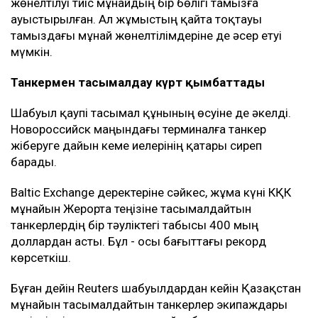
жөнелтілуі тиіс мұнайдың бір бөлігі тамызға
ауыстырылған. Ал жұмыстың қайта тоқтауы
тамыздағы мұнай жөнелтілімдеріне де әсер етуі
мүмкін.
Танкермен тасымалдау күрт қымбаттады
Шабуыл қаупі тасымал құнының өсуіне де әкелді.
Новороссийск маңындағы терминалға танкер
жіберуге дайын кеме иелерінің қатары сиреп
барады.
Baltic Exchange деректеріне сәйкес, жұма күні КҚК
мұнайын Жерорта теңізіне тасымалдайтын
танкерлердің бір тәуліктегі табысы 400 мың
доллардан асты. Бұл - осы бағыттағы рекорд
көрсеткіш.
Бұған дейін Reuters шабуылдардан кейін Қазақстан
мұнайын тасымалдайтын танкерлер экипаждары