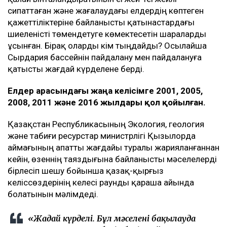
сипаттаған және жағалаудағы елдердің көптеген
қажеттіліктеріне байланысты қатынастардағы
шиеленісті төмендетуге көмектесетін шараларды
ұсынған. Бірақ оларды кім тыңдайды? Осылайша
Сырдария бассейнін пайдалану мен пайдалануға
қатысты жағдай күрделене берді.
Елдер арасындағы жаңа келісімге 2001, 2005,
2008, 2011 және 2016 жылдары қол қойылған.
Қазақстан Республикасының Экология, геология
және табиғи ресурстар министрлігі Қызылорда
аймағының апатты жағдайы туралы жарияланғаннан
кейін, өзеннің таяздығына байланысты мәселелерді
бірлесіп шешу бойынша қазақ-қырғыз
келіссөздерінің келесі раунды қараша айында
болатынын мәлімдеді.
«Жағдай күрделі. Бұл мәселені бақылауда