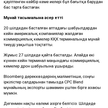
қауіптенген кейбір кеме иелері бұл бағытқа барудан
бас тарта бастаған.
Мұнай тасымалына әсер етті
20 шілдеден басталған аптадағы шабуылдардан
кейін америкалық компаниялар жалдаған
коммерциялық кемелер КҚК терминалында мұнай
тиеуді уақытша тоқтатты.
Жұмыс 27 шілдеде қайта басталды. Алайда екі
күннен кейін терминал маңындағы коммерциялық
кемелер дрон шабуылына ұшырады.
Bloomberg дереккөздерінің мәліметінше, соңғы
іркілістер салдарынан тамызда CPC Blend
мұнайының экспорты шамамен үштен бірге азаюы
мүмкін.
Дегенмен нақты көлемі әзірге белгісіз. Шілдеде