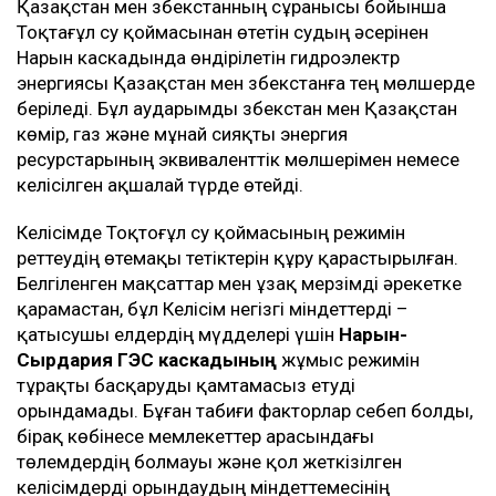
Қазақстан мен Өзбекстанның сұранысы бойынша
Тоқтағұл су қоймасынан өтетін судың әсерінен
Нарын каскадында өндірілетін гидроэлектр
энергиясы Қазақстан мен Өзбекстанға тең мөлшерде
беріледі. Бұл аударымды Өзбекстан мен Қазақстан
көмір, газ және мұнай сияқты энергия
ресурстарының эквиваленттік мөлшерімен немесе
келісілген ақшалай түрде өтейді.
Келісімде Тоқтоғұл су қоймасының режимін
реттеудің өтемақы тетіктерін құру қарастырылған.
Белгіленген мақсаттар мен ұзақ мерзімді әрекетке
қарамастан, бұл Келісім негізгі міндеттерді –
қатысушы елдердің мүдделері үшін
Нарын-
Сырдария ГЭС каскадының
жұмыс режимін
тұрақты басқаруды қамтамасыз етуді
орындамады. Бұған табиғи факторлар себеп болды,
бірақ көбінесе мемлекеттер арасындағы
төлемдердің болмауы және қол жеткізілген
келісімдерді орындаудың міндеттемесінің