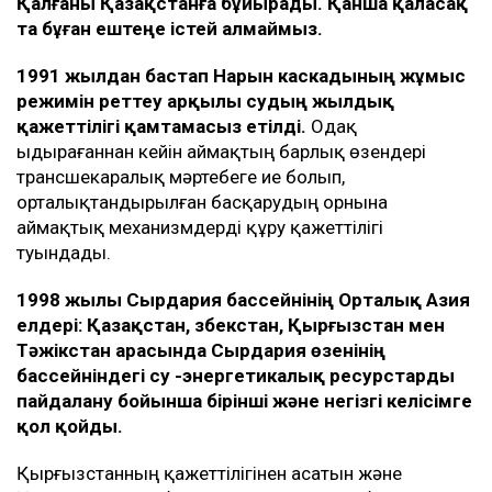
Қалғаны Қазақстанға бұйырады. Қанша қаласақ
та бұған ештеңе істей алмаймыз.
1991 жылдан бастап Нарын каскадының жұмыс
режимін реттеу арқылы судың жылдық
қажеттілігі қамтамасыз етілді.
Одақ
ыдырағаннан кейін аймақтың барлық өзендері
трансшекаралық мәртебеге ие болып,
орталықтандырылған басқарудың орнына
аймақтық механизмдерді құру қажеттілігі
туындады.
1998 жылы Сырдария бассейнінің Орталық Азия
елдері: Қазақстан, Өзбекстан, Қырғызстан мен
Тәжікстан арасында Сырдария өзенінің
бассейніндегі су -энергетикалық ресурстарды
пайдалану бойынша бірінші және негізгі келісімге
қол қойды.
Қырғызстанның қажеттілігінен асатын және