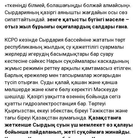
«Өткеніңді білмей, болашағыңды болжай алмайсың».
Сырдарияның қазіргі аянышты жағдайын осы сөз
сипаттайтындай.
Өзенге қатысты бүгінгі мәселе –
отыз жыл бұрынғы оқиғалардың салдары ғана.
КСРО кезінде Сырдария бассейніне жататын төрт
республиканың жылдық су қажеттілігі суармалы
жерлерді игерудің басымдықтары бар суару
кестесіне сәйкес Нарын суқоймалары каскадының
жұмыс режимін реттеу арқылы қамтамасыз етілген.
Барлық ережелер мен тапсырмалар жоғарыдан
түсіп отырған. Суды қалай, қашан және қанша
мөлшерде және кімге бөлу керектігі Мәскеуде
шешілді. Қазіргі уақытта өзеннің бойында сегіз
қуатты гидроэлектростанция бар. Төртеуі
Қырғызстан, екеуі Өзбекстан, біреуі Тәжікстан және
тағы біреуі Қазақстан аумағында.
Қазақстанға
жеткенше Сырдың суын үш мемлекет өз қалауы
бойынша пайдаланып, жеті суқоймаға жинайды.