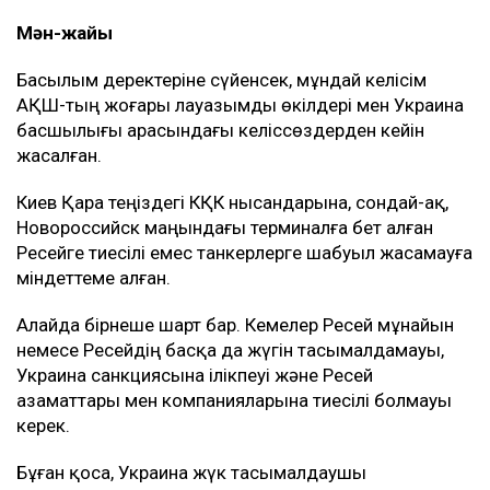
Мән-жайы
Басылым деректеріне сүйенсек, мұндай келісім
АҚШ-тың жоғары лауазымды өкілдері мен Украина
басшылығы арасындағы келіссөздерден кейін
жасалған.
Киев Қара теңіздегі КҚК нысандарына, сондай-ақ,
Новороссийск маңындағы терминалға бет алған
Ресейге тиесілі емес танкерлерге шабуыл жасамауға
міндеттеме алған.
Алайда бірнеше шарт бар. Кемелер Ресей мұнайын
немесе Ресейдің басқа да жүгін тасымалдамауы,
Украина санкциясына ілікпеуі және Ресей
азаматтары мен компанияларына тиесілі болмауы
керек.
Бұған қоса, Украина жүк тасымалдаушы