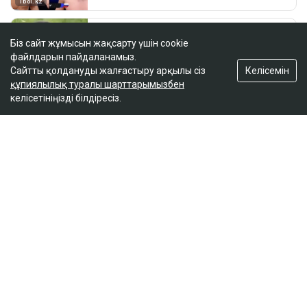
Біз сайт жұмысын жақсарту үшін cookie
файлдарын пайдаланамыз.
Келісемін
Сайтты қолдануды жалғастыру арқылы сіз
құпиялылық туралы шарттарымызбен
келісетініңізді білдіресіз.
ҚАЗІР ОҚЫЛЫП ЖАТЫР
«Ақжан»: Тоқаевтың сүйікті арғымағы желідегі
жұртты тәнті етті