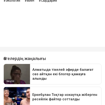
экология
өзен
Сырдария