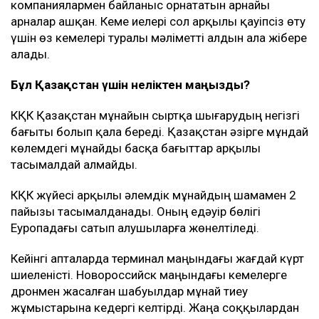
компаниялармен байланыс орнататын арнайы
арналар ашқан. Кеме иелері сол арқылы қауіпсіз өту
үшін өз кемелері туралы мәліметті алдын ала жібере
алады.
Бұл Қазақстан үшін неліктен маңызды?
КҚК Қазақстан мұнайын сыртқа шығарудың негізгі
бағыты болып қала береді. Қазақстан әзірге мұндай
көлемдегі мұнайды басқа бағыттар арқылы
тасымалдай алмайды.
КҚК жүйесі арқылы әлемдік мұнайдың шамамен 2
пайызы тасымалданады. Оның едәуір бөлігі
Еуропадағы сатып алушыларға жөнелтіледі.
Кейінгі апталарда терминал маңындағы жағдай күрт
шиеленісті. Новороссийск маңындағы кемелерге
дронмен жасалған шабуылдар мұнай тиеу
жұмыстарына кедергі келтірді. Жаңа соққылардан