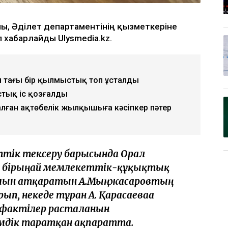
айы, Әділет департаментінің қызметкеріне
п хабарлайды Ulysmedia.kz.
н тағы бір қылмыстық топ ұсталды
стық іс қозғалды
лған ақтөбелік жылқышыға кәсіпкер пәтер
тік тексеру барысында Орал
ң бірыңғай мемлекеттік-құқықтық
ымын атқаратын А.Мыңжасаровтың
п, некеде тұрған А. Қарасаеваға
 фактілер расталғанын
кімдік таратқан ақпаратта.