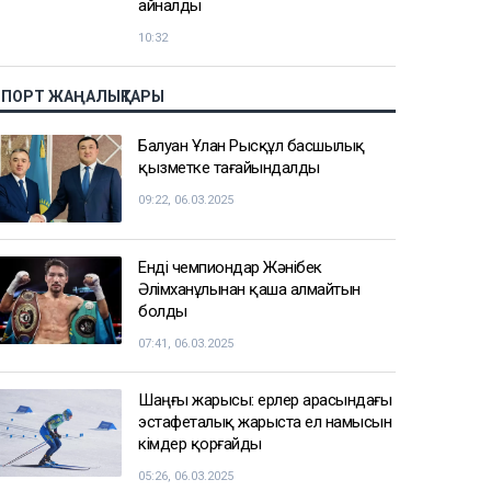
Рақышев миллиондаған шығынға
байланысты дивиденд ала
алмайды
11:53
Қазақстанда алтынды заңсыз
өндірген тағы бір қылмыстық топ
ұсталды
11:14
Дрон, GIS және табиғат: Бурабай
жас ғалымдардың зертханасына
айналды
10:32
СПОРТ ЖАҢАЛЫҚТАРЫ
Балуан Ұлан Рысқұл басшылық