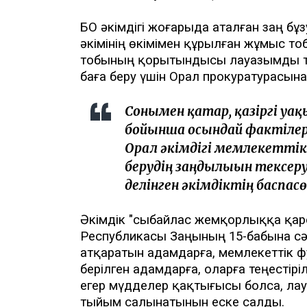
БҚО әкімдігі жоғарыда аталған заң 
әкімінің өкімімен құрылған жұмыс то
тобының қорытындысы лауазымды тұл
баға беру үшін Орал прокуратурасына 
Сонымен қатар, қазіргі уа
бойынша осындай фактілер
Орал әкімдігі мемлекеттік 
берудің заңдылығын тексе
делінген әкімдіктің баспас
Әкімдік "сыбайлас жемқорлыққа қарс
Республикасы Заңының 15-бабына с
атқаратын адамдарға, мемлекеттік ф
берілген адамдарға, оларға теңестір
егер мүдделер қақтығысы болса, лау
тыйым салынатынын еске салды.