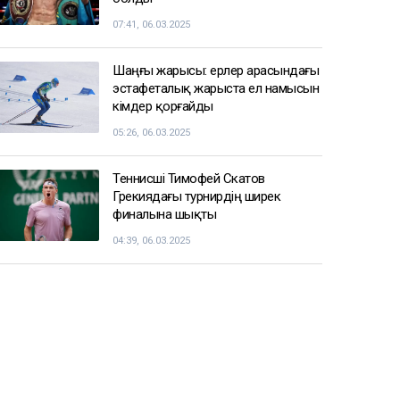
07:41, 06.03.2025
Шаңғы жарысы: ерлер арасындағы
эстафеталық жарыста ел намысын
кімдер қорғайды
05:26, 06.03.2025
Теннисші Тимофей Скатов
Грекиядағы турнирдің ширек
финалына шықты
04:39, 06.03.2025