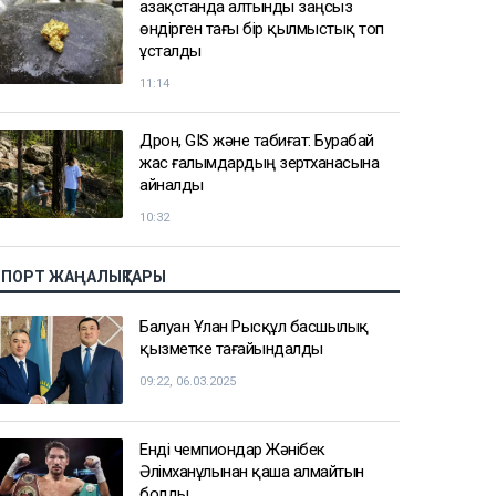
Қазақстанда алтынды заңсыз
өндірген тағы бір қылмыстық топ
ұсталды
11:14
Дрон, GIS және табиғат: Бурабай
жас ғалымдардың зертханасына
айналды
10:32
СПОРТ ЖАҢАЛЫҚТАРЫ
Балуан Ұлан Рысқұл басшылық
қызметке тағайындалды
09:22, 06.03.2025
Енді чемпиондар Жәнібек
Әлімханұлынан қаша алмайтын
болды