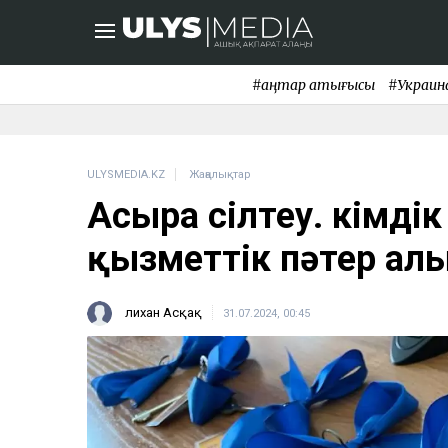
#қаңтар қақтығысы
#Украин
ULYSMEDIA.KZ
Жаңалықтар
Асыра сілтеу. Әкімді
қызметтік пәтер алы
Әлихан Асқақ
31.07.2024, 00:45