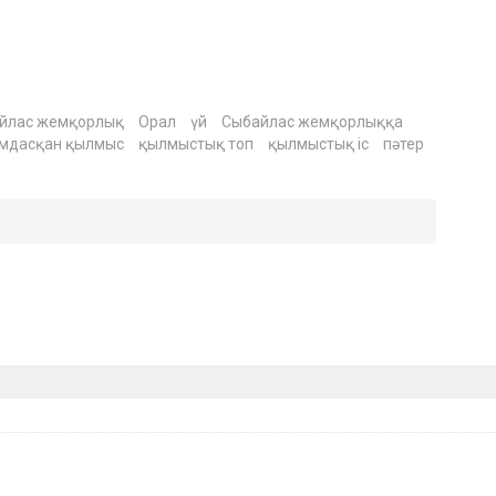
йлас жемқорлық
Орал
үй
Сыбайлас жемқорлыққа
мдасқан қылмыс
қылмыстық топ
қылмыстық іс
пәтер