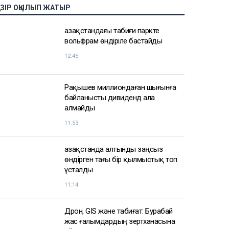
АЗІР ОҚЫЛЫП ЖАТЫР
Қазақстандағы табиғи паркте
вольфрам өндіріле бастайды
12:45