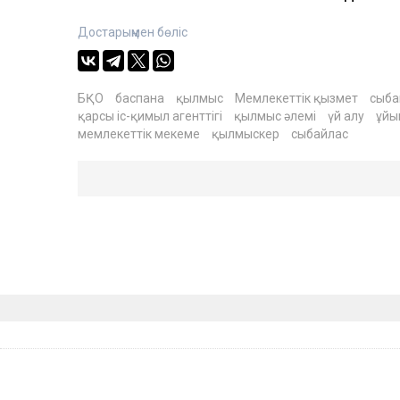
Достарыңмен бөліс
БҚО
баспана
қылмыс
Мемлекеттік қызмет
сыба
қарсы іс-қимыл агенттігі
қылмыс әлемі
үй алу
ұйы
мемлекеттік мекеме
қылмыскер
сыбайлас