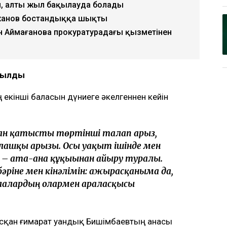
ық Бишімбаевтың анасы өзіне қатысты 25
алап арыз бергенін мәлімдеді. Оның
дің отбасы кейінгі екі жылда өзіне қарсы
рлайды
Ulysmedia.kz
.
, алты жыл бақылауда болады
жанов бостандыққа шықты
н Аймағанова прокуратурадағы қызметінен