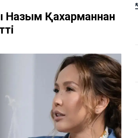
Қ
ы Назым Қахарманнан
тті