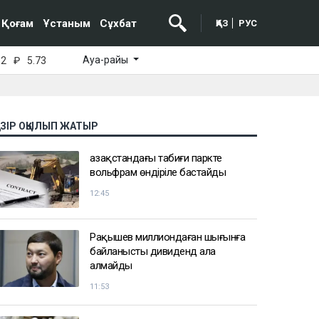
Қоғам
Ұстаным
Сұхбат
ҚАЗ
РУС
Ауа-райы
52
₽
5.73
АЗІР ОҚЫЛЫП ЖАТЫР
Қазақстандағы табиғи паркте
вольфрам өндіріле бастайды
12:45
Рақышев миллиондаған шығынға
байланысты дивиденд ала
алмайды
11:53