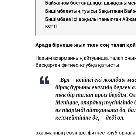
Ulysmedia коллажы
Назым Қахарман бұрынғы күйеуі Қуанд
млн теңгеге жуық сома өндіру туралы т
айтуынша, бұл – сотталған экс-министр
берген төртінші талап арыз, деп хаба
ТАҒЫ ДА ОҚЫҢЫЗДАР
Байжанов бостандыққа шыққанымен
Бишімбаевтың туысы Бақытжан Бай
Бишімбаев ісі арқылы танылған Айжа
кетті