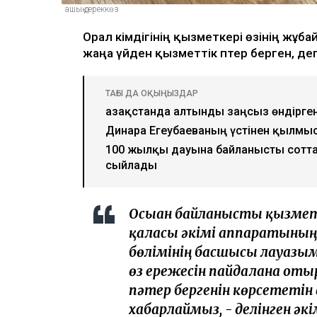
ашық дереккөз
Орал әкімдігінің қызметкері өзінің жұб
жаңа үйден қызметтік пәтер берген, де
ТАҒЫ ДА ОҚЫҢЫЗДАР
Қазақстанда алтынды заңсыз өндірге
Динара Егеубаеваның үстінен қылмы
100 жылқы дауына байланысты сотта
сыйлады
Осыған байланысты қызмет
қаласы әкімі аппаратыны
бөлімінің басшысы лауаз
өз ережесін пайдалана отыры
пәтер бергенін көрсететін
хабарлаймыз, - делінген ә