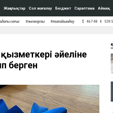
Жаңалықтар
Сол жағалау
Бюджет
Сараптама
Аймақ
адағы соғыс
#жемқорлық
#тағайындау
$
467.48
€
539.
Қ
к қызметкері әйеліне
п берген