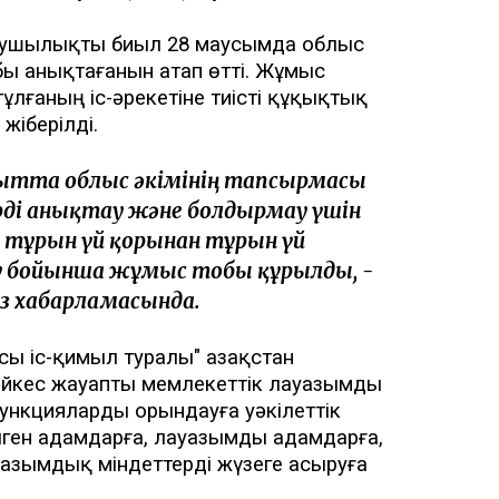
бұзушылықты биыл 28 маусымда облыс
бы анықтағанын атап өтті. Жұмыс
ғаның іс-әрекетіне тиісті құқықтық
жіберілді.
қытта облыс әкімінің тапсырмасы
ді анықтау және болдырмау үшін
тұрғын үй қорынан тұрғын үй
ру бойынша жұмыс тобы құрылды, -
өз хабарламасында.
ы іс-қимыл туралы" Қазақстан
әйкес жауапты мемлекеттік лауазымды
ункцияларды орындауға уәкілеттік
ілген адамдарға, лауазымды адамдарға,
азымдық міндеттерді жүзеге асыруға