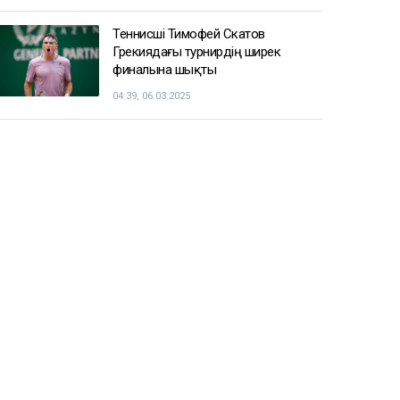
қызметке тағайындалды
09:22, 06.03.2025
Енді чемпиондар Жәнібек
Әлімханұлынан қаша алмайтын
болды
07:41, 06.03.2025
Шаңғы жарысы: ерлер арасындағы
эстафеталық жарыста ел намысын
кімдер қорғайды
05:26, 06.03.2025
Теннисші Тимофей Скатов
Грекиядағы турнирдің ширек
финалына шықты
04:39, 06.03.2025