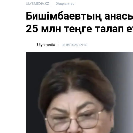
ULYSMEDIA.KZ
Жаңалықтар
Бишімбаевтың анас
25 млн теңге талап е