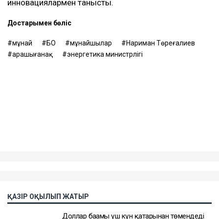
инновациялармен танысты.
Достарыңмен бөліс
мұнай
БҚО
мұнайшылар
Нариман Төреғалиев
Қарашығанақ
энергетика министрлігі
ҚАЗІР ОҚЫЛЫП ЖАТЫР
Доллар бағамы үш күн қатарынан төмендеді