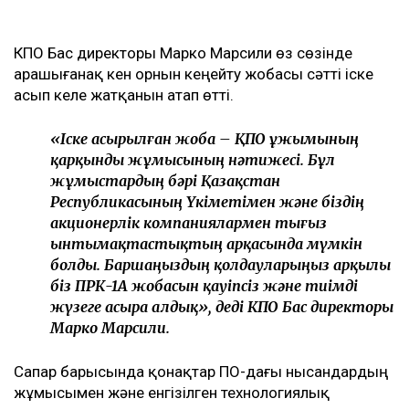
КПО Бас директоры Марко Марсили өз сөзінде
Қарашығанақ кен орнын кеңейту жобасы сәтті іске
асып келе жатқанын атап өтті.
«Іске асырылған жоба – ҚПО ұжымының
қарқынды жұмысының нәтижесі. Бұл
жұмыстардың бәрі Қазақстан
Республикасының Үкіметімен және біздің
акционерлік компаниялармен тығыз
ынтымақтастықтың арқасында мүмкін
болды. Баршаңыздың қолдауларыңыз арқылы
біз ПРК-1A жобасын қауіпсіз және тиімді
жүзеге асыра алдық», деді КПО Бас директоры
Марко Марсили.
Сапар барысында қонақтар ҚПО-дағы нысандардың
жұмысымен және енгізілген технологиялық