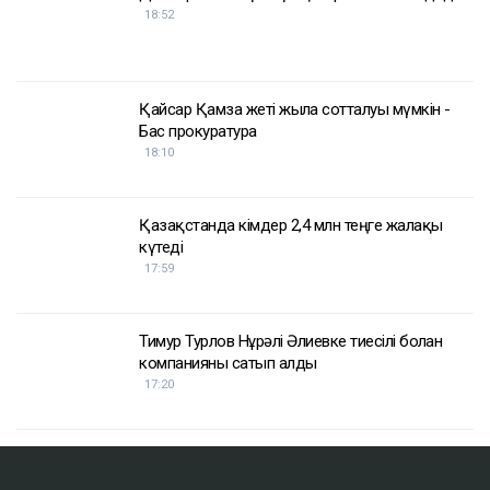
18:52
Қайсар Қамза жеті жылға сотталуы мүмкін -
Бас прокуратура
18:10
Қазақстанда кімдер 2,4 млн теңге жалақы
күтеді
17:59
Тимур Турлов Нұрәлі Әлиевке тиесілі болған
компанияны сатып алды
17:20