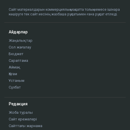
Сайт материалдарын коммерциялық мақсатта толық немесе ішінара
көшіруге тек сайт иесінің жазбаша рұқсатымен ғана рұқсат етіледі.
Айдарлар
Жаңалықтар
Сол жағалау
Бюджет
Сараптама
Аймақ
Қоғам
Ұстаным
Сұхбат
Редакция
Жоба туралы
Сайт ережелері
Сайттағы жарнама