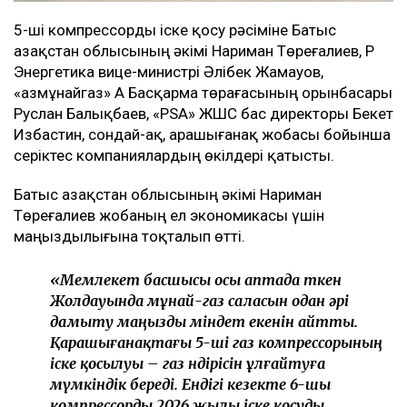
5-ші компрессорды іске қосу рәсіміне Батыс
Қазақстан облысының әкімі Нариман Төреғалиев, ҚР
Энергетика вице-министрі Әлібек Жамауов,
«Қазмұнайгаз» АҚ Басқарма төрағасының орынбасары
Руслан Балықбаев, «PSA» ЖШС бас директоры Бекет
Избастин, сондай-ақ, Қарашығанақ жобасы бойынша
серіктес компаниялардың өкілдері қатысты.
Батыс Қазақстан облысының әкімі Нариман
Төреғалиев жобаның ел экономикасы үшін
маңыздылығына тоқталып өтті.
«Мемлекет басшысы осы аптада өткен
Жолдауында мұнай-газ саласын одан әрі
дамыту маңызды міндет екенін айтты.
Қарашығанақтағы 5-ші газ компрессорының
іске қосылуы – газ өндірісін ұлғайтуға
мүмкіндік береді. Ендігі кезекте 6-шы
компрессорды 2026 жылы іске қосуды