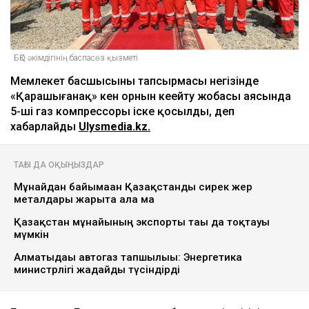
БҚО әкімдігінің баспасөз қызметі
Мемлекет басшысының тапсырмасы негізінде
«Қарашығанақ» кен орнын кеңейту жобасы аясында
5-ші газ компрессоры іске қосылды, деп
хабарлайды
Ulysmedia.kz.
ТАҒЫ ДА ОҚЫҢЫЗДАР
Мұнайдан байымаған Қазақстанды сирек жер
металдары жарыта ала ма
Қазақстан мұнайының экспорты тағы да тоқтауы
мүмкін
Алматыдағы автогаз тапшылығы: Энергетика
министрлігі жағдайды түсіндірді