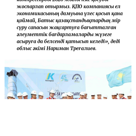
жоспарлап отырмыз. ҚПО компаниясы ел
экономикасының дамуына үлес қосып қана
қоймай, Батыс қазақстандықтардың өмір
сүру сапасын жақсартуға бағытталған
әлеуметтік бағдарламаларды жүзеге
асыруға да белсенді қатысып келеді», деді
облыс әкімі Нариман Төреғалиев.