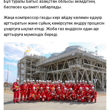
Бұл туралы Батыс Қазақстан облысы әкімдігінің
баспасөз қызметі хабарлады.
Жаңа компрессор газды кері айдау көлемін едәуір
арттыратын және сұйық көмірсутек өндіру процесін
ұзартуға ықпал етеді. Жоба газ өндірісін одан әрі
арттыруға мүмкіндік береді.