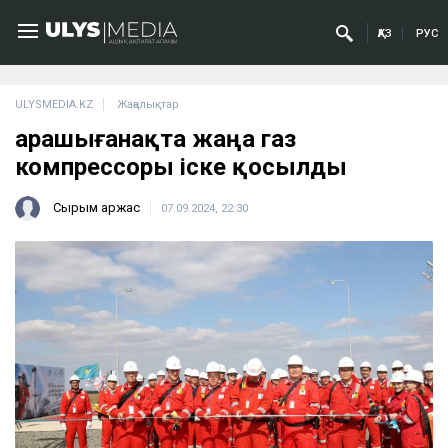
ҚАЗ
РУС
ULYSMEDIA.KZ
Жаңалықтар
Қарашығанақта жаңа газ
компрессоры іске қосылды
Сырым Қаржас
07.09.2024, 22:30