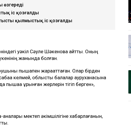
уы өзгереді
стық іс қозғалды
атысты қылмыстық іс қозғалды
жөніндегі уәкіл Сәуле Шәкенова айтты. Оның
дүкенінің жанында болған.
қушыны пышақпен жарақаттаған. Олар бірден
сабаққа келмей, облыстық балалар ауруханасына
а пышаққа ұрынған жерлерін тігіп берген»,
аналары мектеп әкімшілігіне хабарлағанын,
тты.