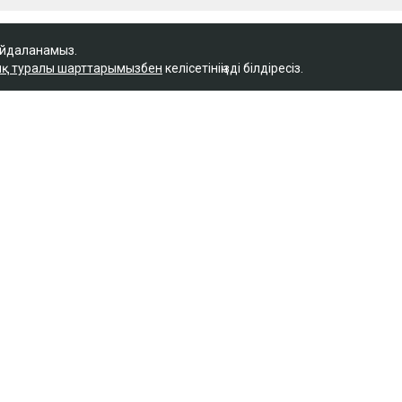
айдаланамыз.
қ туралы шарттарымызбен
келісетініңізді білдіресіз.
Қ
 керек деп