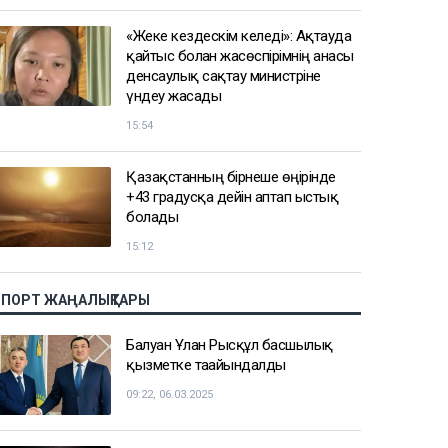
«Жеке кездескім келеді»: Ақтауда
қайтыс болған жасөспірімнің анасы
денсаулық сақтау министріне
үндеу жасады
15:54
Қазақстанның бірнеше өңірінде
+43 градусқа дейін аптап ыстық
болады
15:12
СПОРТ ЖАҢАЛЫҚТАРЫ
Балуан Ұлан Рысқұл басшылық
қызметке тағайындалды
09:22, 06.03.2025