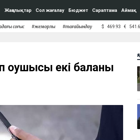
Жаңалықтар
Сол жағалау
Бюджет
Сараптама
Аймақ
адағы соғыс
#жемқорлық
#тағайындау
$
469.93
€
541.
Қ
п оқушысы екі баланы