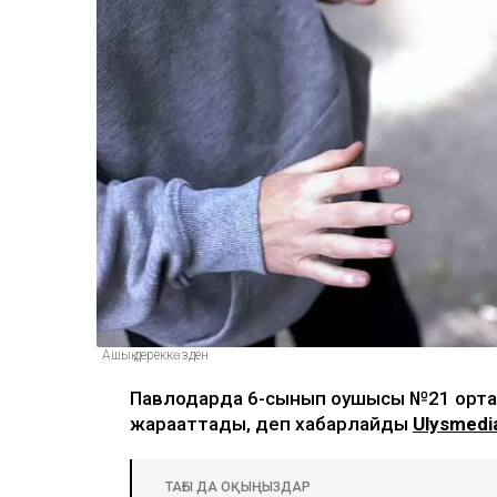
Ашық дереккөзден
Павлодарда 6-сынып оқушысы №21 орта 
жарақаттады, деп хабарлайды
Ulysmedi
ТАҒЫ ДА ОҚЫҢЫЗДАР