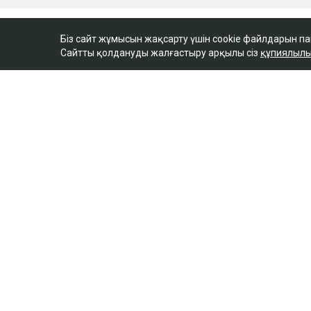
Біз сайт жұмысын жақсарту үшін cookie файлдарын п
Сайтты қолдануды жалғастыру арқылы сіз
құпиялылы
ULYSMEDIA.KZ
Жаңалықтар
«Заңда бір жыл күту