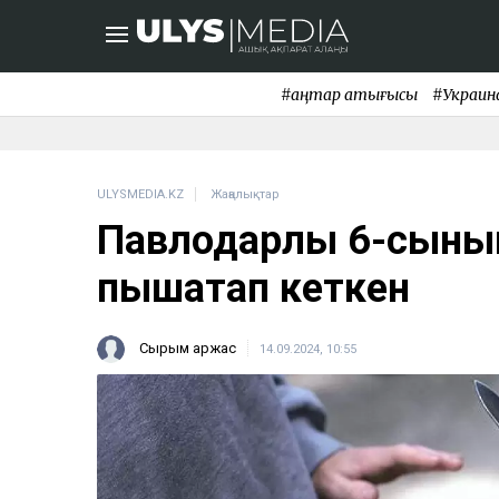
#қаңтар қақтығысы
#Украин
ULYSMEDIA.KZ
Жаңалықтар
Павлодарлық 6-сыны
пышақтап кеткен
Сырым Қаржас
14.09.2024, 10:55