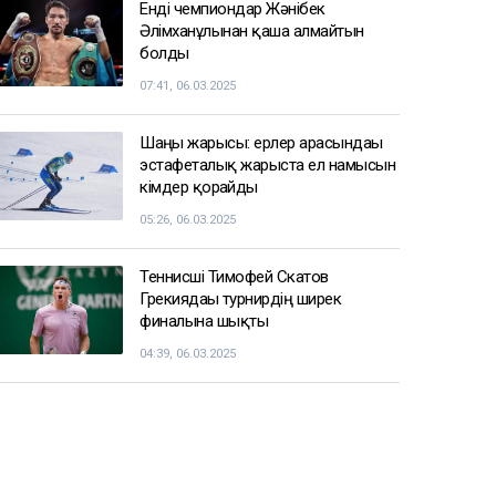
Енді чемпиондар Жәнібек
Әлімханұлынан қаша алмайтын
болды
07:41, 06.03.2025
Шаңғы жарысы: ерлер арасындағы
эстафеталық жарыста ел намысын
кімдер қорғайды
05:26, 06.03.2025
Теннисші Тимофей Скатов
Грекиядағы турнирдің ширек
финалына шықты
04:39, 06.03.2025