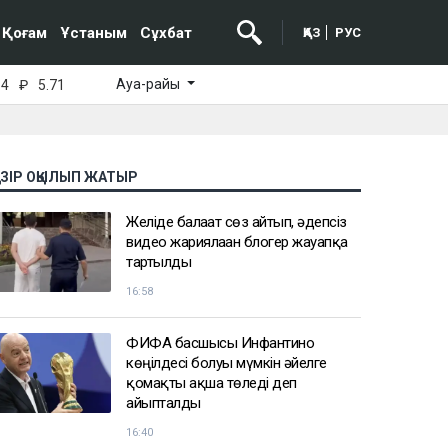
Қоғам
Ұстаным
Сұхбат
ҚАЗ
РУС
Ауа-райы
64
₽
5.71
АЗІР ОҚЫЛЫП ЖАТЫР
Желіде балағат сөз айтып, әдепсіз
видео жариялаған блогер жауапқа
тартылды
16:58
ФИФА басшысы Инфантино
көңілдесі болуы мүмкін әйелге
қомақты ақша төледі деп
айыпталды
16:40