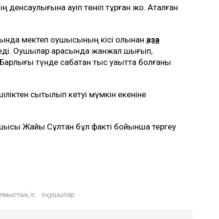
ң денсаулығына қауіп төніп тұрған жоқ. Аталған
лында мектеп оқушысының кісі қолынан
қаза
н еді. Оқушылар арасында жанжал шығып,
Барлығы түнде сабақтан тыс уақытта болғаны
шіліктен сытылып кетуі мүмкін екеніне
сшысы Жайық Сұлтан бұл факті бойынша тергеу
лмыстық іс
оқушылар