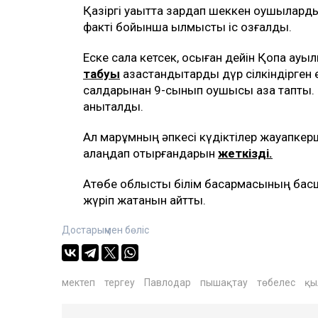
Қазіргі уақытта зардап шеккен оқушыларды
факті бойынша қылмыстық іс қозғалды.
Еске сала кетсек, осыған дейін Қопа ауы
табуы
қазақстандықтарды дүр сілкіндірге
салдарынан 9-сынып оқушысы қаза тапты. 
анықталды.
Ал марқұмның әпкесі күдіктілер жауапкер
алаңдап отырғандарын
жеткізді.
Ақтөбе облыстық білім басқармасының ба
жүріп жатқанын айтты.
Достарыңмен бөліс
мектеп
тергеу
Павлодар
пышақтау
төбелес
қы