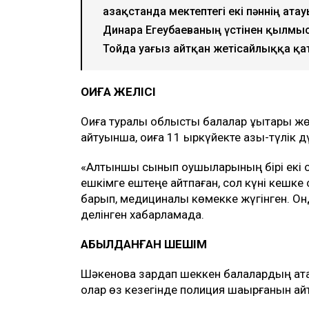
Қазақстанда мектептегі екі пәннің ата
Динара Егеубаеваның үстінен қылмы
Тойда уағыз айтқан жетісайлыққа қ
ОҚИҒА ЖЕЛІСІ
Оқиға туралы облыстық балалар құқықтары 
айтуынша, оқиға 11 қыркүйекте азық-түлік 
«Алтыншы сынып оқушыларының бірі екі о
ешкімге ештеңе айтпаған, сол күні кешке 
барып, медициналық көмекке жүгінген. Онд
делінген хабарламада.
ҚАБЫЛДАНҒАН ШЕШІМ
Шәкенова зардап шеккен балалардың ата-
олар өз кезегінде полиция шақырғанын ай