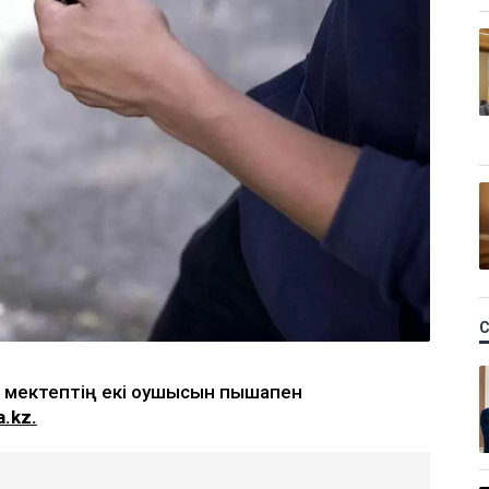
мектептің екі оқушысын пышақпен
a.kz.