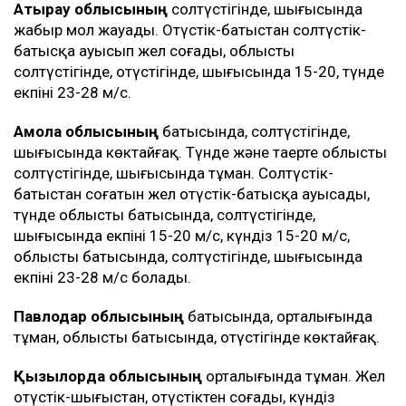
Атырау облысының
солтүстігінде, шығысында
жаңбыр мол жауады. Оңтүстік-батыстан солтүстік-
батысқа ауысып жел соғады, облыстың
солтүстігінде, оңтүстігінде, шығысында 15-20, түнде
екпіні 23-28 м/с.
Ақмола облысының
батысында, солтүстігінде,
шығысында көктайғақ. Түнде және таңертең облыстың
солтүстігінде, шығысында тұман. Солтүстік-
батыстан соғатын жел оңтүстік-батысқа ауысады,
түнде облыстың батысында, солтүстігінде,
шығысында екпіні 15-20 м/с, күндіз 15-20 м/с,
облыстың батысында, солтүстігінде, шығысында
екпіні 23-28 м/с болады.
Павлодар облысының
батысында, орталығында
тұман, облыстың батысында, оңтүстігінде көктайғақ.
Қызылорда облысының
орталығында тұман. Жел
оңтүстік-шығыстан, оңтүстіктен соғады, күндіз