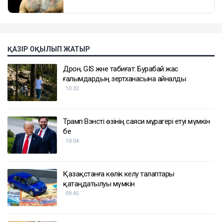
ҚАЗІР ОҚЫЛЫП ЖАТЫР
Дрон, GIS және табиғат: Бурабай жас
ғалымдардың зертханасына айналды
10:32
Трамп Вэнсті өзінің саяси мұрагері етуі мүмкін
бе
10:04
Қазақстанға көлік әкелу талаптары
қатаңдатылуы мүмкін
09:45