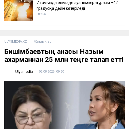
7 тамызда елімізде ауа температурасы +42
градусқа дейін көтеріледі
09:05
ULYSMEDIA.KZ
Жаңалықтар
Бишімбаевтың анасы Назым
Қахарманнан 25 млн теңге талап етті
Ulysmedia
06.08.2026, 09:30