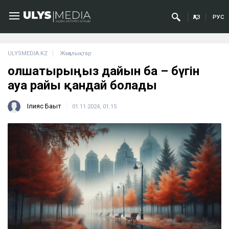
ҚАЗ
РУС
ULYSMEDIA.KZ
Жаңалықтар
Қолшатырыңыз дайын ба – бүгін
ауа райы қандай болады
Ілияс Бақыт
01.11.2024, 01:15