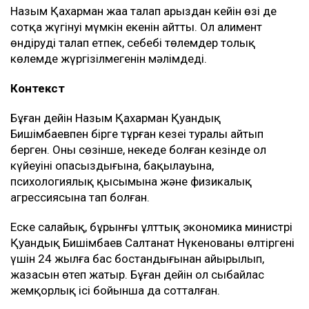
Назым Қахарман жаңа талап арыздан кейін өзі де
сотқа жүгінуі мүмкін екенін айтты. Ол алимент
өндіруді талап етпек, себебі төлемдер толық
көлемде жүргізілмегенін мәлімдеді.
Контекст
Бұған дейін Назым Қахарман Қуандық
Бишімбаевпен бірге тұрған кезеңі туралы айтып
берген. Оның сөзінше, некеде болған кезінде ол
күйеуінің опасыздығына, бақылауына,
психологиялық қысымына және физикалық
агрессиясына тап болған.
Еске салайық, бұрынғы ұлттық экономика министрі
Қуандық Бишімбаев Салтанат Нүкенованы өлтіргені
үшін 24 жылға бас бостандығынан айырылып,
жазасын өтеп жатыр. Бұған дейін ол сыбайлас
жемқорлық ісі бойынша да сотталған.