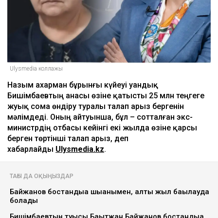
Ulysmedia коллажы
Назым Қахарман бұрынғы күйеуі Қуандық
Бишімбаевтың анасы өзіне қатысты 25 млн теңгеге
жуық сома өндіру туралы талап арыз бергенін
мәлімдеді. Оның айтуынша, бұл – сотталған экс-
министрдің отбасы кейінгі екі жылда өзіне қарсы
берген төртінші талап арыз, деп
хабарлайды
Ulysmedia.kz
.
ТАҒЫ ДА ОҚЫҢЫЗДАР
Байжанов бостандыққа шыққанымен, алты жыл бақылауда
болады
Бишімбаевтың туысы Бақытжан Байжанов бостандыққа