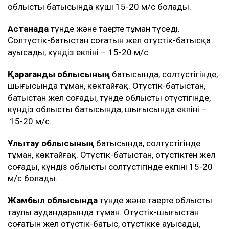
облыстың батысында күші 15-20 м/с болады.
Астанада
түнде және таңертең тұман түседі.
Солтүстік-батыстан соғатын жел оңтүстік-батысқа
ауысады, күндіз екпіні – 15-20 м/с.
Қарағанды облысының
батысында, солтүстігінде,
шығысында тұман, көктайғақ. Оңтүстік-батыстан,
батыстан жел соғады, түнде облыстың оңтүстігінде,
күндіз облыстың батысында, шығысында екпіні –
15-20 м/с.
Ұлытау облысының
батысында, солтүстігінде
тұман, көктайғақ. Оңтүстік-батыстан, оңтүстіктен жел
соғады, күндіз облыстың солтүстігінде екпіні 15-20
м/с болады.
Жамбыл облысында
түнде және таңертең облыстың
таулы аудандарында тұман. Оңтүстік-шығыстан
соғатын жел оңтүстік-батыс, оңтүстікке ауысады,