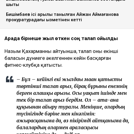
шықты
Бишімбаев ісі арқылы танылған Айжан Аймағанова
прокуратурадағы қызметінен кетті
Арада бірнеше жыл өткен соң талап қойылды
Назым Қахарманның айтуынша, талап оның екінші
баласын дүниеге әкелгеннен кейін басқарған
фитнес-клубқа қатысты.
– Бұл – кейінгі екі жылдағы маған қатысты
төртінші талап арыз, бірақ бұрынғы енемнің
берген алғашқы арызы. Осы уақыт ішінде мен
тек бір талап арыз бердім. Ол – ата-ана
құқығынан айыру туралы. Меніңше, олардың
түсінігінде бәріне мен кінәлімін:
ажырасқаныма да, өз пікірімді айтқаныма да,
балалардың олармен араласқысы