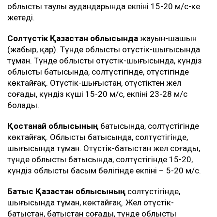
облыстың таулы аудандарында екпіні 15-20 м/с-ке
жетеді.
Солтүстік Қазақстан облысында
жауын-шашын
(жаңбыр, қар). Түнде облыстың оңтүстік-шығысында
тұман. Түнде облыстың оңтүстік-шығысында, күндіз
облыстың батысында, солтүстігінде, оңтүстігінде
көктайғақ. Оңтүстік-шығыстан, оңтүстіктен жел
соғады, күндіз күші 15-20 м/с, екпіні 23-28 м/с
болады.
Қостанай облысының
батысында, солтүстігінде
көктайғақ. Облыстың батысында, солтүстігінде,
шығысында тұман. Оңтүстік-батыстан жел соғады,
түнде облыстың батысында, солтүстігінде 15-20,
күндіз облыстың басым бөлігінде екпіні – 5-20 м/с.
Батыс Қазақстан облысының
солтүстігінде,
шығысында тұман, көктайғақ. Жел оңтүстік-
батыстан, батыстан соғады, түнде облыстың