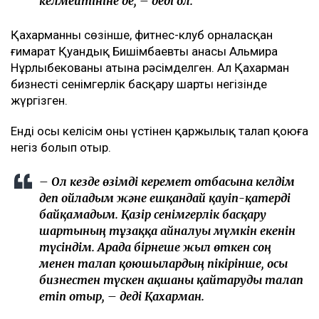
келмейтініне де, – деді ол.
Қахарманның сөзінше, фитнес-клуб орналасқан
ғимарат Қуандық Бишімбаевтың анасы Альмира
Нұрлыбекованың атына рәсімделген. Ал Қахарман
бизнесті сенімгерлік басқару шарты негізінде
жүргізген.
Енді осы келісім оның үстінен қаржылық талап қоюға
негіз болып отыр.
– Ол кезде өзімді керемет отбасына келдім
деп ойладым және ешқандай қауіп-қатерді
байқамадым. Қазір сенімгерлік басқару
шартының тұзаққа айналуы мүмкін екенін
түсіндім. Арада бірнеше жыл өткен соң
менен талап қоюшылардың пікірінше, осы
бизнестен түскен ақшаны қайтаруды талап
етіп отыр, – деді Қахарман.