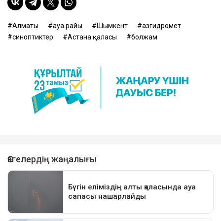
Алматы
ауа райы
Шымкент
Қазгидромет
синоптиктер
Астана қаласы
болжам