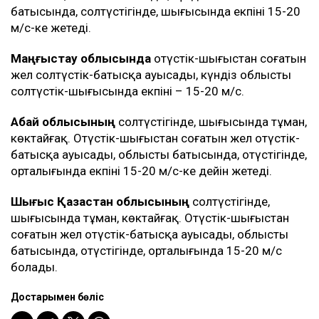
батысында, солтүстігінде, шығысында екпіні 15-20
м/с-ке жетеді.
Маңғыстау облысында
оңтүстік-шығыстан соғатын
жел солтүстік-батысқа ауысады, күндіз облыстың
солтүстік-шығысында екпіні – 15-20 м/с.
Абай облысының
солтүстігінде, шығысында тұман,
көктайғақ. Оңтүстік-шығыстан соғатын жел оңтүстік-
батысқа ауысады, облыстың батысында, оңтүстігінде,
орталығында екпіні 15-20 м/c-ке дейін жетеді.
Шығыс Қазақстан облысының
солтүстігінде,
шығысында тұман, көктайғақ. Оңтүстік-шығыстан
соғатын жел оңтүстік-батысқа ауысады, облыстың
батысында, оңтүстігінде, орталығында 15-20 м/с
болады.
Достарыңмен бөліс