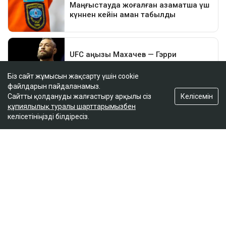
Біз сайт жұмысын жақсарту үшін cookie
файлдарын пайдаланамыз.
Келісемін
Сайтты қолдануды жалғастыру арқылы сіз
құпиялылық туралы шарттарымызбен
келісетініңізді білдіресіз.