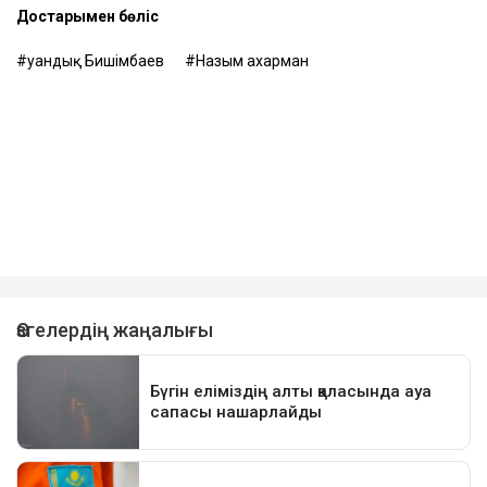
Достарыңмен бөліс
Қуандық Бишімбаев
Назым Қахарман