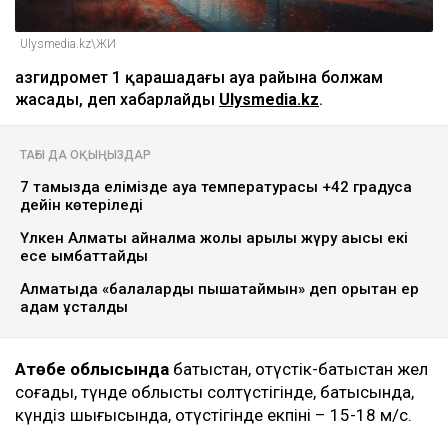
Ulysmedia.kz\ЖИ
Қазгидромет 1 қарашадағы ауа райына болжам
жасады, деп хабарлайды
Ulysmedia.kz
.
ТАҒЫ ДА ОҚЫҢЫЗДАР
7 тамызда елімізде ауа температурасы +42 градусқа
дейін көтеріледі
Үлкен Алматы айналма жолы арқылы жүру ақысы екі
есе қымбаттайды
Алматыда «балаларды пышақтаймын» деп қорқытқан ер
адам ұсталды
Ақтөбе облысында
батыстан, оңтүстік-батыстан жел
соғады, түнде облыстың солтүстігінде, батысында,
күндіз шығысында, оңтүстігінде екпіні – 15-18 м/с.