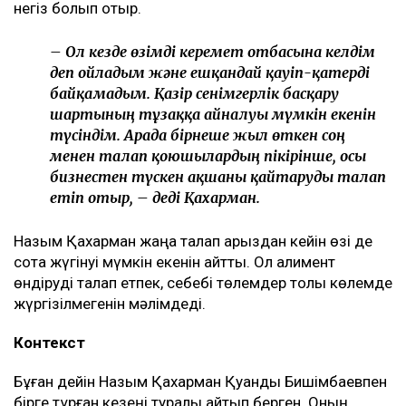
негіз болып отыр.
– Ол кезде өзімді керемет отбасына келдім
деп ойладым және ешқандай қауіп-қатерді
байқамадым. Қазір сенімгерлік басқару
шартының тұзаққа айналуы мүмкін екенін
түсіндім. Арада бірнеше жыл өткен соң
менен талап қоюшылардың пікірінше, осы
бизнестен түскен ақшаны қайтаруды талап
етіп отыр, – деді Қахарман.
Назым Қахарман жаңа талап арыздан кейін өзі де
сотқа жүгінуі мүмкін екенін айтты. Ол алимент
өндіруді талап етпек, себебі төлемдер толық көлемде
жүргізілмегенін мәлімдеді.
Контекст
Бұған дейін Назым Қахарман Қуандық Бишімбаевпен
бірге тұрған кезеңі туралы айтып берген. Оның