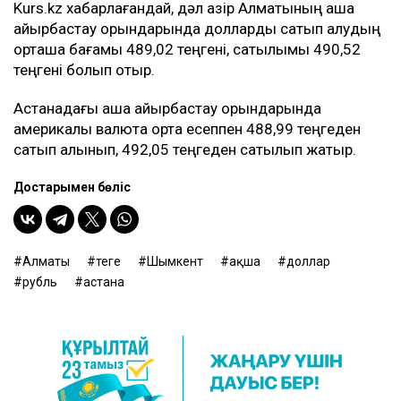
Kurs.kz хабарлағандай, дәл қазір Алматының ақша
айырбастау орындарында долларды сатып алудың
орташа бағамы 489,02 теңгені, сатылымы 490,52
теңгені болып отыр.
Астанадағы ақша айырбастау орындарында
америкалық валюта орта есеппен 488,99 теңгеден
сатып алынып, 492,05 теңгеден сатылып жатыр.
Достарыңмен бөліс
Алматы
теңге
Шымкент
ақша
доллар
рубль
астана