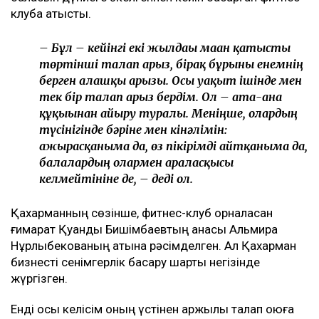
клубқа қатысты.
– Бұл – кейінгі екі жылдағы маған қатысты
төртінші талап арыз, бірақ бұрынғы енемнің
берген алғашқы арызы. Осы уақыт ішінде мен
тек бір талап арыз бердім. Ол – ата-ана
құқығынан айыру туралы. Меніңше, олардың
түсінігінде бәріне мен кінәлімін:
ажырасқаныма да, өз пікірімді айтқаныма да,
балалардың олармен араласқысы
келмейтініне де, – деді ол.
Қахарманның сөзінше, фитнес-клуб орналасқан
ғимарат Қуандық Бишімбаевтың анасы Альмира
Нұрлыбекованың атына рәсімделген. Ал Қахарман
бизнесті сенімгерлік басқару шарты негізінде
жүргізген.
Енді осы келісім оның үстінен қаржылық талап қоюға