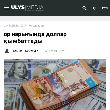
ҚАЗ
РУС
ULYSMEDIA.KZ
Жаңалықтар
Қор нарығында доллар
қымбаттады
Қалижан Бектемір
04.11.2024, 18:20