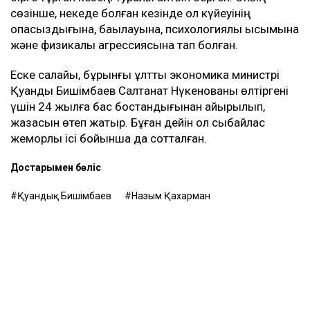
сөзінше, некеде болған кезінде ол күйеуінің
опасыздығына, бақылауына, психологиялық қысымына
және физикалық агрессиясына тап болған.
Еске салайық, бұрынғы ұлттық экономика министрі
Қуандық Бишімбаев Салтанат Нүкенованы өлтіргені
үшін 24 жылға бас бостандығынан айырылып,
жазасын өтеп жатыр. Бұған дейін ол сыбайлас
жемқорлық ісі бойынша да сотталған.
Достарыңмен бөліс
Қуандық Бишімбаев
Назым Қахарман