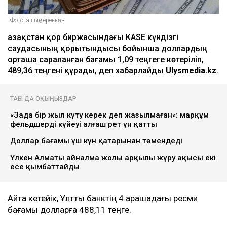
Фото: ашық дереккөз
Қазақстан қор биржасындағы KASE күндізгі
саудасының қорытындысы бойынша доллардың
орташа сараланған бағамы 1,09 теңгеге көтеріліп,
489,36 теңгені құрады, деп хабарлайды
Ulysmedia.kz
.
ТАҒЫ ДА ОҚЫҢЫЗДАР
«Заңда бір жыл күту керек деп жазылмаған»: марқұм
фельдшердің күйеуі алғаш рет үн қатты
Доллар бағамы үш күн қатарынан төмендеді
Үлкен Алматы айналма жолы арқылы жүру ақысы екі
есе қымбаттайды
Айта кетейік, Ұлттық банктің 4 қарашадағы ресми
бағамы долларға 488,11 теңге.