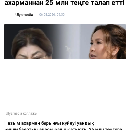
Қахарманнан 25 млн теңге талап етті
Ulysmedia
06.08.2026, 09:30
Ulysmedia коллажы
Назым Қахарман бұрынғы күйеуі Қуандық
Бишімбаевтың анасы өзіне қатысты 25 млн теңгеге