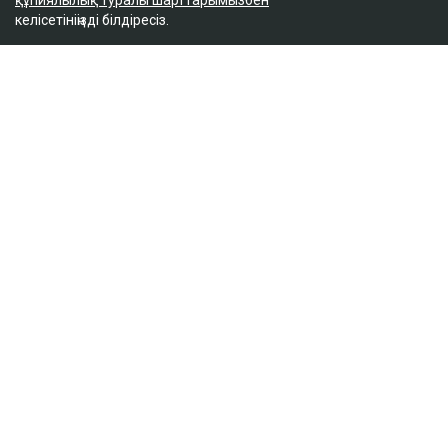
құпиялылық туралы шарттарымызбен
келісетініңізді білдіресіз.
ҚАЗІР ОҚЫЛЫП ЖАТЫР
Қазақстан футбол құрамасын нидерландтық
маман жаттықтырады
14:06