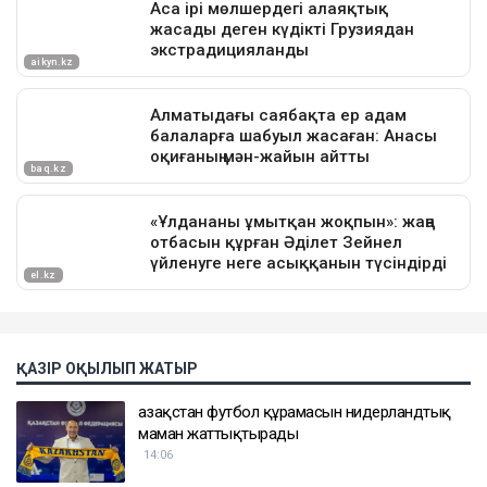
ҚАЗІР ОҚЫЛЫП ЖАТЫР
Қазақстан футбол құрамасын нидерландтық
маман жаттықтырады
14:06