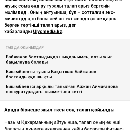
жуық сома өндіру туралы талап арыз бергенін
мәлімдеді. Оның айтуынша, бұл – сотталған экс-
министрдің отбасы кейінгі екі жылда өзіне қарсы
берген төртінші талап арыз, деп
хабарлайды
Ulysmedia.kz
.
ТАҒЫ ДА ОҚЫҢЫЗДАР
Байжанов бостандыққа шыққанымен, алты жыл
бақылауда болады
Бишімбаевтың туысы Бақытжан Байжанов
бостандыққа шықты
Бишімбаев ісі арқылы танылған Айжан Аймағанова
прокуратурадағы қызметінен кетті
Арада бірнеше жыл өткен соң талап қойылды
Назым Қахарманның айтуынша, талап оның екінші
баласын дүниеге әкелгеннен кейін басқарған фитнес-