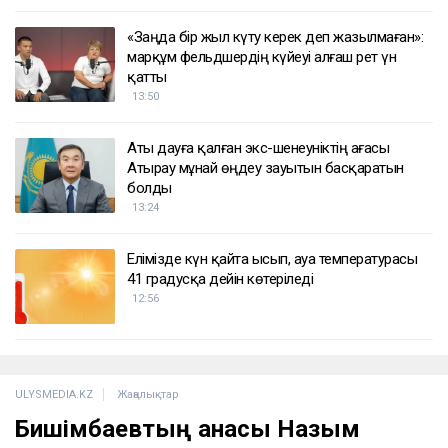
«Заңда бір жыл күту керек деп жазылмаған»:
марқұм фельдшердің күйеуі алғаш рет үн
қатты
13:50
Аты дауға қалған экс-шенеуніктің ағасы
Атырау мұнай өңдеу зауытын басқаратын
болды
13:24
Елімізде күн қайта ысып, ауа температурасы
41 градусқа дейін көтеріледі
12:56
ULYSMEDIA.KZ
Жаңалықтар
Бишімбаевтың анасы Назым