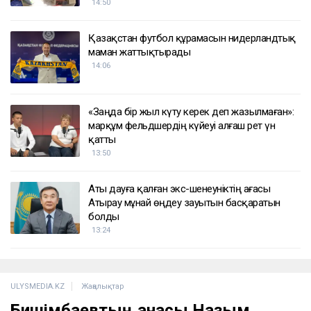
14:50
Қазақстан футбол құрамасын нидерландтық
маман жаттықтырады
14:06
«Заңда бір жыл күту керек деп жазылмаған»:
марқұм фельдшердің күйеуі алғаш рет үн
қатты
13:50
Аты дауға қалған экс-шенеуніктің ағасы
Атырау мұнай өңдеу зауытын басқаратын
болды
13:24
ULYSMEDIA.KZ
Жаңалықтар
Бишімбаевтың анасы Назым