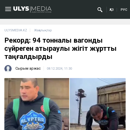
ҚАЗ
РУС
ULYSMEDIA.KZ
Жаңалықтар
Рекорд: 94 тонналық вагонды
сүйреген атыраулық жігіт жұртты
таңғалдырды
Сырым Қаржас
08.12.2024, 11:30