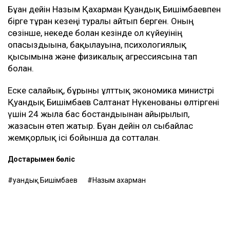
Бұған дейін Назым Қахарман Қуандық Бишімбаевпен
бірге тұрған кезеңі туралы айтып берген. Оның
сөзінше, некеде болған кезінде ол күйеуінің
опасыздығына, бақылауына, психологиялық
қысымына және физикалық агрессиясына тап
болған.
Еске салайық, бұрынғы ұлттық экономика министрі
Қуандық Бишімбаев Салтанат Нүкенованы өлтіргені
үшін 24 жылға бас бостандығынан айырылып,
жазасын өтеп жатыр. Бұған дейін ол сыбайлас
жемқорлық ісі бойынша да сотталған.
Достарыңмен бөліс
Қуандық Бишімбаев
Назым Қахарман