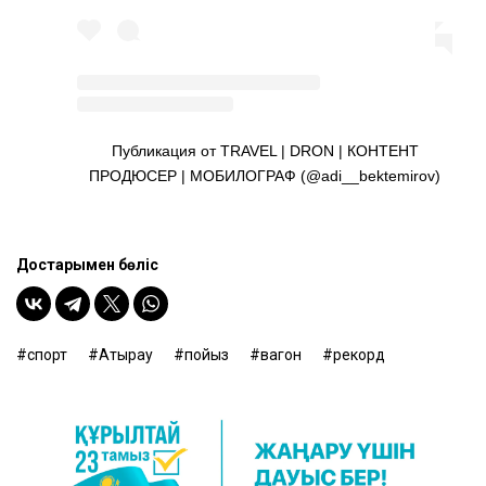
Публикация от TRAVEL | DRON | КОНТЕНТ
ПРОДЮСЕР | МОБИЛОГРАФ (@adi__bektemirov)
Достарыңмен бөліс
спорт
Атырау
пойыз
вагон
рекорд