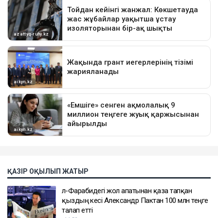
ҚАЗІР ОҚЫЛЫП ЖАТЫР
әл-Фарабидегі жол апатынан қаза тапқан
қыздың әкесі Александр Пактан 100 млн теңге
талап етті