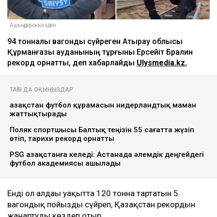
Ашық дереккөзден
94 тонналық вагонды сүйреген Атырау облысы
Құрманғазы ауданының тұрғыны Ерсейіт Бралин
рекорд орнатты, деп хабарлайды
Ulysmedia.kz.
ТАҒЫ ДА ОҚЫҢЫЗДАР
Қазақстан футбол құрамасын нидерландтық маман
жаттықтырады
Поляк спортшысы Балтық теңізін 55 сағатта жүзіп
өтіп, тарихи рекорд орнатты
PSG Қазақстанға келеді: Астанада әлемдік деңгейдегі
футбол академиясы ашылады
Енді ол алдағы уақытта 120 тонна тартатын 5
вагондық пойызды сүйреп, Қазақстан рекордын
жаңартуды көздеп отыр.