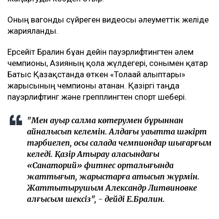
Оның вагонды сүйреген видеосы әлеуметтік желіде
жарияланды.
Ерсейіт Бралин бұған дейін пауэрлифтингтен әлем
чемпионы, Азияның қола жүлдегері, сонымен қатар
Батыс Қазақстанда өткен «Толағай алыптары»
жарысының чемпионы атанған. Қазіргі таңда
пауэрлифтинг және грепплингтен спорт шебері.
"Мен ауыр салмақ көтерумен бұрыннан
айналысып келемін. Алдағы уақытта шәкірт
тәрбиелеп, осы салада чемпиондар шығарғым
келеді. Қазір Атырау қаласындағы
«Санаторий» фитнес орталығында
жаттығып, жарыстарға қатысып жүрмін.
Жаттықтырушым Александр Литвиновке
алғысым шексіз", - дейді Е.Бралин.