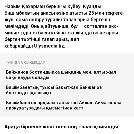
Назым Қахарман бұрынғы күйеуі Қуандық
Бишімбаевтың анасы өзіне қатысты 25 млн теңгеге
жуық сома өндіру туралы талап арыз бергенін
мәлімдеді. Оның айтуынша, бұл – сотталған экс-
министрдің отбасы кейінгі екі жылда өзіне қарсы
берген төртінші талап арыз, деп
хабарлайды
Ulysmedia.kz
.
ТАҒЫ ДА ОҚЫҢЫЗДАР
Байжанов бостандыққа шыққанымен, алты жыл
бақылауда болады
Бишімбаевтың туысы Бақытжан Байжанов
бостандыққа шықты
Бишімбаев ісі арқылы танылған Айжан Аймағанова
прокуратурадағы қызметінен кетті
Арада бірнеше жыл өткен соң талап қойылды