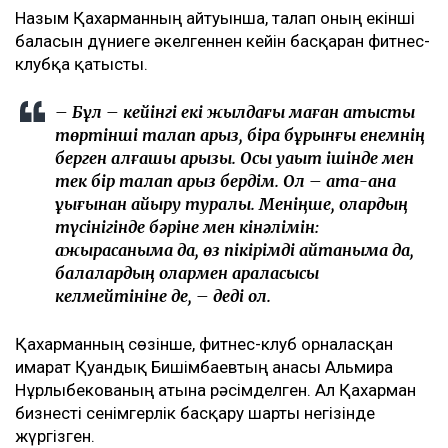
Назым Қахарманның айтуынша, талап оның екінші
баласын дүниеге әкелгеннен кейін басқарған фитнес-
клубқа қатысты.
– Бұл – кейінгі екі жылдағы маған қатысты
төртінші талап арыз, бірақ бұрынғы енемнің
берген алғашқы арызы. Осы уақыт ішінде мен
тек бір талап арыз бердім. Ол – ата-ана
құқығынан айыру туралы. Меніңше, олардың
түсінігінде бәріне мен кінәлімін:
ажырасқаныма да, өз пікірімді айтқаныма да,
балалардың олармен араласқысы
келмейтініне де, – деді ол.
Қахарманның сөзінше, фитнес-клуб орналасқан
ғимарат Қуандық Бишімбаевтың анасы Альмира
Нұрлыбекованың атына рәсімделген. Ал Қахарман
бизнесті сенімгерлік басқару шарты негізінде
жүргізген.