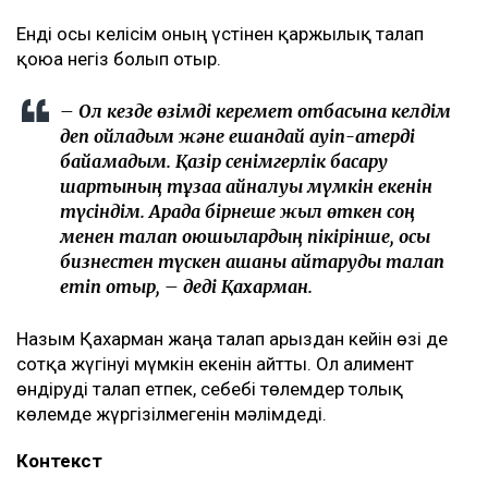
Енді осы келісім оның үстінен қаржылық талап
қоюға негіз болып отыр.
– Ол кезде өзімді керемет отбасына келдім
деп ойладым және ешқандай қауіп-қатерді
байқамадым. Қазір сенімгерлік басқару
шартының тұзаққа айналуы мүмкін екенін
түсіндім. Арада бірнеше жыл өткен соң
менен талап қоюшылардың пікірінше, осы
бизнестен түскен ақшаны қайтаруды талап
етіп отыр, – деді Қахарман.
Назым Қахарман жаңа талап арыздан кейін өзі де
сотқа жүгінуі мүмкін екенін айтты. Ол алимент
өндіруді талап етпек, себебі төлемдер толық
көлемде жүргізілмегенін мәлімдеді.
Контекст