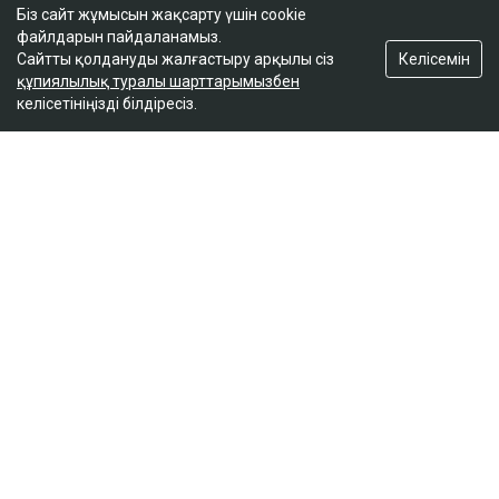
Біз сайт жұмысын жақсарту үшін cookie
файлдарын пайдаланамыз.
Келісемін
Сайтты қолдануды жалғастыру арқылы сіз
құпиялылық туралы шарттарымызбен
келісетініңізді білдіресіз.
ҚАЗІР ОҚЫЛЫП ЖАТЫР
әл-Фарабидегі жол апатынан қаза тапқан
қыздың әкесі Александр Пактан 100 млн теңге