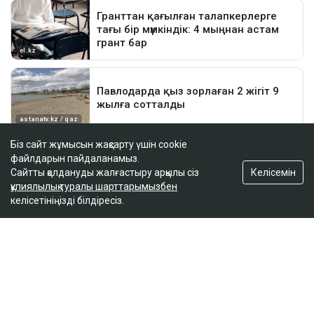
Біз сайт жұмысын жақсарту үшін cookie
файлдарын пайдаланамыз.
Келісемін
Сайтты қолдануды жалғастыру арқылы сіз
құпиялылық туралы шарттарымызбен
келісетініңізді білдіресіз.