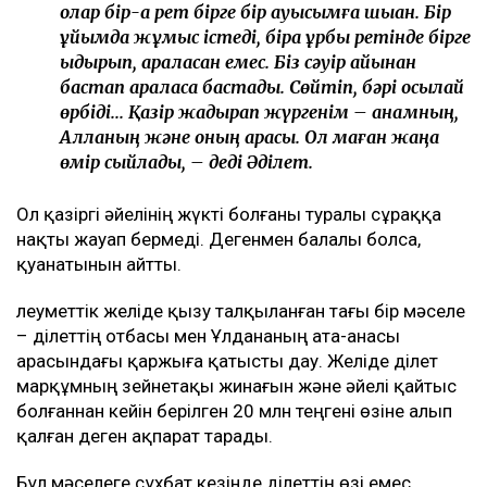
олар бір-ақ рет бірге бір ауысымға шыққан. Бір
ұйымда жұмыс істеді, бірақ құрбы ретінде бірге
қыдырып, араласқан емес. Біз сәуір айынан
бастап араласа бастадық. Сөйтіп, бәрі осылай
өрбіді... Қазір жадырап жүргенім – анамның,
Алланың және оның арқасы. Ол маған жаңа
өмір сыйлады, – деді Әділет.
Ол қазіргі әйелінің жүкті болғаны туралы сұраққа
нақты жауап бермеді. Дегенмен балалы болса,
қуанатынын айтты.
Әлеуметтік желіде қызу талқыланған тағы бір мәселе
– Әділеттің отбасы мен Ұлдананың ата-анасы
арасындағы қаржыға қатысты дау. Желіде Әділет
марқұмның зейнетақы жинағын және әйелі қайтыс
болғаннан кейін берілген 20 млн теңгені өзіне алып
қалған деген ақпарат тарады.
Бұл мәселеге сұхбат кезінде Әділеттің өзі емес,