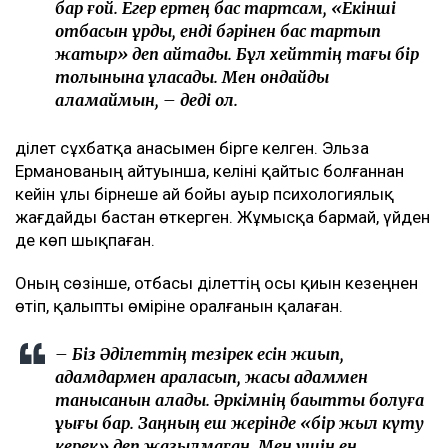
бар ғой. Егер ертең бас тартсам, «Екінші
отбасын құрды, енді бәрінен бас тартып
жатыр» деп айтады. Бұл хейттің тағы бір
толқынына ұласады. Мен ондайды
қаламаймын, – деді ол.
Әділет сұхбатқа анасымен бірге келген. Эльза
Ерманованың айтуынша, келіні қайтыс болғаннан
кейін ұлы бірнеше ай бойы ауыр психологиялық
жағдайды бастан өткерген. Жұмысқа бармай, үйден
де көп шықпаған.
Оның сөзінше, отбасы Әділеттің осы қиын кезеңнен
өтіп, қалыпты өміріне оралғанын қалаған.
– Біз Әділеттің тезірек есін жиып,
адамдармен араласып, жақсы адаммен
танысқанын қаладық. Әркімнің бақытты болуға
құқығы бар. Заңның еш жерінде «бір жыл күту
керек» деп жазылмаған. Мен үшін ең