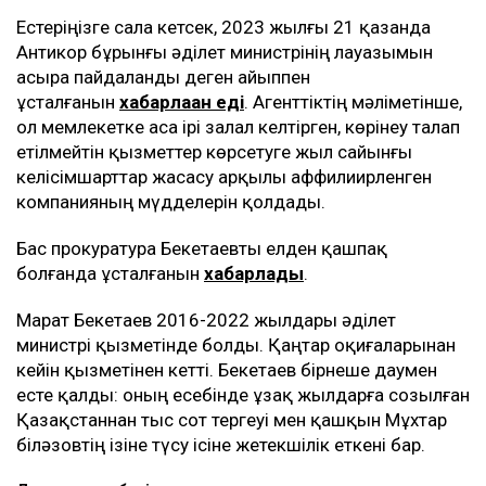
Естеріңізге сала кетсек, 2023 жылғы 21 қазанда
Антикор бұрынғы әділет министрінің лауазымын
асыра пайдаланды деген айыппен
ұсталғанын
хабарлаған еді
. Агенттіктің мәліметінше,
ол мемлекетке аса ірі залал келтірген, көрінеу талап
етілмейтін қызметтер көрсетуге жыл сайынғы
келісімшарттар жасасу арқылы аффилиирленген
компанияның мүдделерін қолдады.
Бас прокуратура Бекетаевты елден қашпақ
болғанда ұсталғанын
хабарлады
.
Марат Бекетаев 2016-2022 жылдары әділет
министрі қызметінде болды. Қаңтар оқиғаларынан
кейін қызметінен кетті. Бекетаев бірнеше даумен
есте қалды: оның есебінде ұзақ жылдарға созылған
Қазақстаннан тыс сот тергеуі мен қашқын Мұхтар
Әбіләзовтің ізіне түсу ісіне жетекшілік еткені бар.