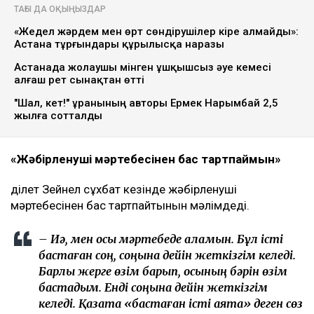
ТАҒЫ ДА ОҚЫҢЫЗДАР
«Жедел жәрдем мен өрт сөндірушілер кіре алмайды»:
Астана тұрғындары құрылысқа наразы
Астанада жолаушы мінген ұшқышсыз әуе кемесі
алғаш рет сынақтан өтті
"Шал, кет!" ұранының авторы Ермек Нарымбай 2,5
жылға сотталды
«Жәбірленуші мәртебесінен бас тартпаймын»
Әділет Зейнел сұхбат кезінде жәбірленуші
мәртебесінен бас тартпайтынын мәлімдеді.
– Иә, мен осы мәртебеде қаламын. Бұл істі
бастаған соң, соңына дейін жеткізгім келеді.
Барлық жерге өзім барып, осының бәрін өзім
бастадым. Енді соңына дейін жеткізгім
келеді. Қазақта «бастаған істі аяқта» деген сөз