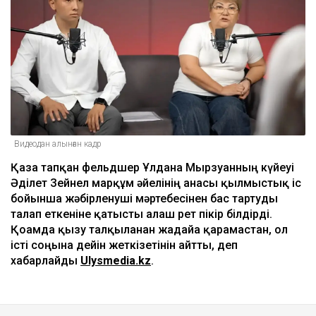
Видеодан алынған кадр
Қаза тапқан фельдшер Ұлдана Мырзуанның күйеуі
Әділет Зейнел марқұм әйелінің анасы қылмыстық іс
бойынша жәбірленуші мәртебесінен бас тартуды
талап еткеніне қатысты алғаш рет пікір білдірді.
Қоғамда қызу талқыланған жағдайға қарамастан, ол
істі соңына дейін жеткізетінін айтты, деп
хабарлайды
Ulysmedia.kz
.