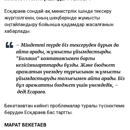
Есқараев сондай-ақ министрлік ішінде тексеру
жүргізілгенін, оның шеңберінде жұмысты
оңтайландыру бойынша қадамдар жасалғанын
хабарлады.
– Міндетті түрде біз тексеруден бұрын да
қайта қарадық, жұмысты ұйымдастырдық.
"Болашақ" компаниясымен барлық
келісімшарттарды бұздық. Және бюджет
қаражатын үнемдеу тұрғысынан жұмысты
ұйымдастыруды толығымен қайта қарады. Біз
бұл қаражатты бюджет үшін үнемдедік, –
деді Есқараев.
Бекетаевтан кейінгі проблемалар туралы түсініктеме
беруден Есқараев бас тартты.
МАРАТ БЕКЕТАЕВ