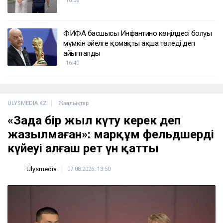
16:58
ФИФА басшысы Инфантино көңілдесі болуы
мүмкін әйелге қомақты ақша төледі деп
айыпталды
16:40
ULYSMEDIA.KZ
Жаңалықтар
«Заңда бір жыл күту керек деп
жазылмаған»: марқұм фельдшердің
күйеуі алғаш рет үн қатты
Ulysmedia
07.08.2026, 13:50