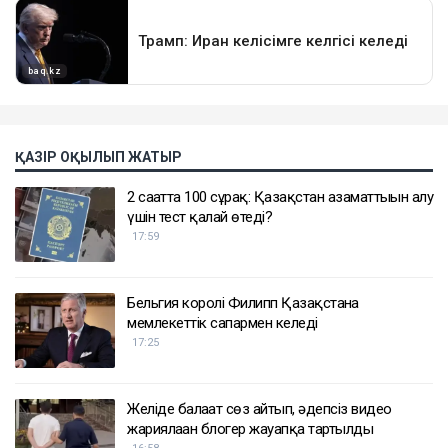
ҚАЗІР ОҚЫЛЫП ЖАТЫР
2 сағатта 100 сұрақ: Қазақстан азаматтығын алу
үшін тест қалай өтеді?
17:59
Бельгия королі Филипп Қазақстанға
мемлекеттік сапармен келеді
17:25
Желіде балағат сөз айтып, әдепсіз видео
жариялаған блогер жауапқа тартылды