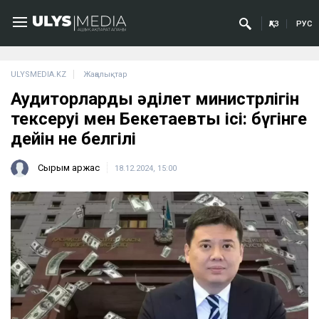
ҚАЗ
РУС
ULYSMEDIA.KZ
Жаңалықтар
Аудиторлардың әділет министрлігін
тексеруі мен Бекетаевтың ісі: бүгінге
дейін не белгілі
Сырым Қаржас
18.12.2024, 15:00