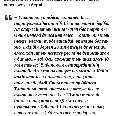
анасы жауап берді.
– Ұлдананың отбасы көліктен бас
тартуымызды өтінді, біз оны оларға бердік.
Ал олар зейнетақы жинағынан бас тартты.
Оның көлемі де аса көп емес – 2 млн 300 мың
теңге. Ресми түрде ешқандай өтемақы болған
жоқ. Әкімдік берген 20 млн теңге де өтемақы
емес, халықтың жерлеу рәсіміне деп жинаған
«батасы» еді. Осы қаражаттың шамамен 10
млн теңгесі Ұлдананың автокредитінің
қалған бөлігін толық өтеуге жұмсалды. Кейін
көлік кепілден шығарылып, оның ата-
анасына берілді. Сонымен қатар Әділет
Ұлдананың ата-анасы қыз ұзатуға несие
алғанын еске салды. Сол 20 млн теңгенің
ішінен оның анасына 3,9 млн теңге
аударылған. Әділет 1,1 млн теңге, ал оның
әпкесіне тағы 1,34 млн теңге аударған.