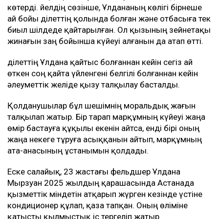
көтерді. Әйелдің сөзінше, Ұлдананың көлігі бірнеше
ай бойы Әділеттің қолында болған және отбасыға тек
биыл шілдеде қайтарылған. Ол қызының зейнетақы
жинағын заң бойынша күйеуі алғанын да атап өтті.
Әділеттің Ұлдана қайтыс болғаннан кейін сегіз ай
өткен соң қайта үйленгені белгілі болғаннан кейін
әлеуметтік желіде қызу талқылау басталды.
Қолданушылар бұл шешімнің моральдық жағын
талқылап жатыр. Бір тарап марқұмның күйеуі жаңа
өмір бастауға құқылы екенін айтса, енді бірі оның
жаңа некеге тұруға асыққанын айтып, марқұмның
ата-анасының ұстанымын қолдады.
Еске салайық, 23 жастағы фельдшер Ұлдана
Мырзуан 2025 жылдың қарашасында Астанада
қызметтік міндетін атқарып жүрген кезінде үстіне
кондиционер құлап, қаза тапқан. Оның өліміне
қатысты қылмыстық іс тергеліп жатыр.