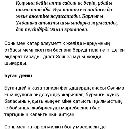
Қырқына дейін апта сайын ас беріп, құдайы
тамақ өткіздік. Бұл ақшаны екі отбасы да
жеке қажетіне жұмсамады. Барлығы
Ұлданаға қатысты шығындарға жұмсалды, –
деп түсіндірді Эльза Ерманова.
Сонымен қатар әлеуметтік желіде марқұмның
отбасы мемлекеттен баспана беруді талап етті деген
ақпарат тарады. Әділет Зейнел мұны жоққа
шығарды.
Бұған дейін
Бұған дейін қаза тапқан фельдшердің анасы Сәлима
Ешанқұлова видеоүндеу жариялап, бұрынғы күйеу
баласының қызының өліміне қатысты қылмыстық
іс бойынша жәбірленуші мәртебесінен бас
тартқанын қалайтынын айтқан.
Сонымен қатар ол мүлікті бөлу мәселесін де