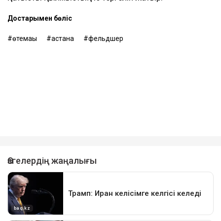
Достарыңмен бөліс
өтемақы
астана
фельдшер