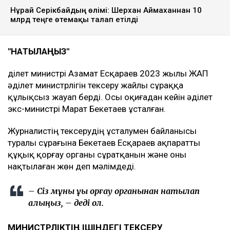
Нұрай Серікбайдың өлімі: Шерхан Аймаханнан 10
млрд теңге өтемақы талап етілді
"НАҚТЫЛАҢЫЗ"
Әділет министрі Азамат Есқараев 2023 жылы ЖАП
әділет министрлігін тексеру жайлы сұраққа
құлықсыз жауап берді. Осы оқиғадан кейін әділет
экс-министрі Марат Бекетаев ұсталған.
Журналистің тексерудің ұсталумен байланысы
туралы сұрағына Бекетаев Есқараев ақпаратты
құқық қорғау органы сұратқанын және оны
нақтылаған жөн деп мәлімдеді.
– Сіз мұны құқық қорғау органынан нақтылап
алыңыз, – деді ол.
МИНИСТРЛІКТІҢ ІШІНДЕГІ ТЕКСЕРУ