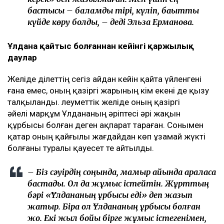
бастысы – баламды тірі, күліп, бақытты
күйде көру болды, – деді Эльза Ерманова.
Ұлдана қайтыс болғаннан кейінгі қаржылық
даулар
Желіде Әділеттің сегіз айдан кейін қайта үйленгені
ғана емес, оның қазіргі жарының кім екені де қызу
талқыланды. Әлеуметтік желіде оның қазіргі
әйелі марқұм Ұлдананың әріптесі әрі жақын
құрбысы болған деген ақпарат тараған. Сонымен
қатар оның қайғылы жағдайдан көп ұзамай жүкті
болғаны туралы қауесет те айтылды.
– Біз сәуірдің соңында, мамыр айында араласа
бастадық. Ол да жұмыс істейтін. Жұрттың
бәрі «Ұлдананың құрбысы еді» деп жазып
жатыр. Бірақ ол Ұлдананың құрбысы болған
жоқ. Екі жыл бойы бірге жұмыс істегенімен,