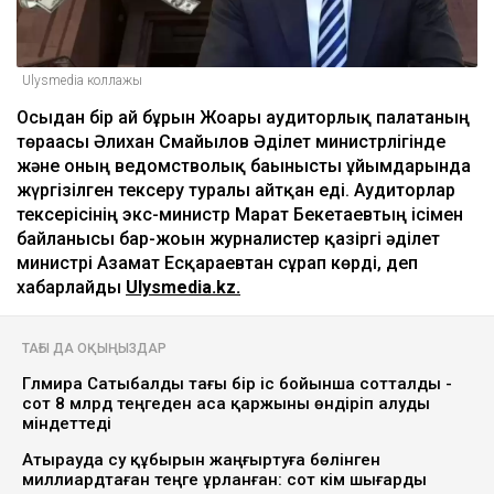
Ulysmedia коллажы
Осыдан бір ай бұрын Жоғары аудиторлық палатаның
төрағасы Әлихан Смайылов Әділет министрлігінде
және оның ведомстволық бағынысты ұйымдарында
жүргізілген тексеру туралы айтқан еді. Аудиторлар
тексерісінің экс-министр Марат Бекетаевтың ісімен
байланысы бар-жоғын журналистер қазіргі әділет
министрі Азамат Есқараевтан сұрап көрді, деп
хабарлайды
Ulysmedia.kz.
ТАҒЫ ДА ОҚЫҢЫЗДАР
Гүлмира Сатыбалды тағы бір іс бойынша сотталды -
сот 8 млрд теңгеден аса қаржыны өндіріп алуды
міндеттеді
Атырауда су құбырын жаңғыртуға бөлінген
миллиардтаған теңге ұрланған: сот үкім шығарды