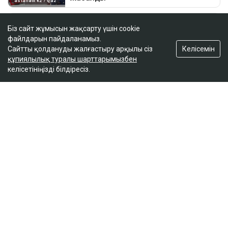
Біз сайт жұмысын жақсарту үшін cookie
файлдарын пайдаланамыз.
Келісемін
Сайтты қолдануды жалғастыру арқылы сіз
құпиялылық туралы шарттарымызбен
келісетініңізді білдіресіз.
ҚАЗІР ОҚЫЛЫП ЖАТЫР
Түркия Ресей мен Украинаға Қара теңіздегі
кемелерге шабуылды тоқтатуды ұсынды