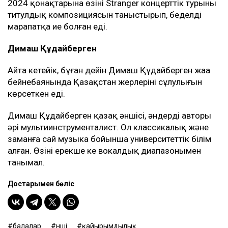
2024 қонақтарына өзінің Stranger концерттік турының
титулдық композициясын таныстырып, беделді
марапатқа ие болған еді.
Димаш Құдайберген
Айта кетейік, бұған дейін Димаш Құдайберген жаңа
бейнебаянында Қазақстан жерлерінің сұлулығын
көрсеткен еді.
Димаш Құдайберген қазақ әншісі, әндердің авторы
әрі мультиинструменталист. Ол классикалық және
заманға сай музыка бойынша университеттік білім
алған. Өзінің ерекше кең вокалдық диапазонымен
танымал.
Достарыңмен бөліс
балалар
әнші
қайырымдылық