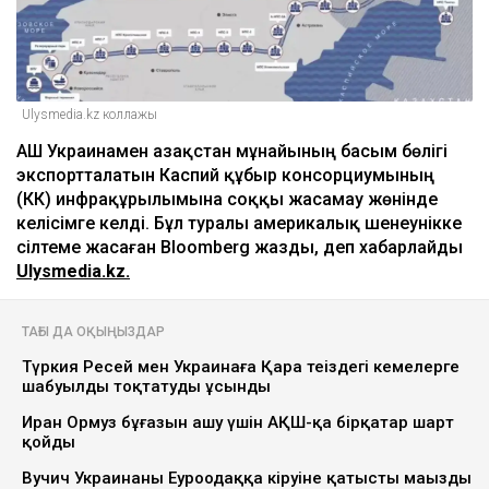
Ulysmedia.kz коллажы
АҚШ Украинамен Қазақстан мұнайының басым бөлігі
экспортталатын Каспий құбыр консорциумының
(КҚК) инфрақұрылымына соққы жасамау жөнінде
келісімге келді. Бұл туралы америкалық шенеунікке
сілтеме жасаған Bloomberg жазды, деп хабарлайды
Ulysmedia.kz.
ТАҒЫ ДА ОҚЫҢЫЗДАР
Түркия Ресей мен Украинаға Қара теңіздегі кемелерге
шабуылды тоқтатуды ұсынды
Иран Ормуз бұғазын ашу үшін АҚШ-қа бірқатар шарт
қойды
Вучич Украинаның Еуроодаққа кіруіне қатысты маңызды