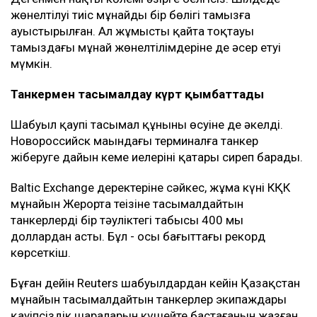
жөнелтілуі тиіс мұнайдың бір бөлігі тамызға
ауыстырылған. Ал жұмыстың қайта тоқтауы
тамыздағы мұнай жөнелтілімдеріне де әсер етуі
мүмкін.
Танкермен тасымалдау күрт қымбаттады
Шабуыл қаупі тасымал құнының өсуіне де әкелді.
Новороссийск маңындағы терминалға танкер
жіберуге дайын кеме иелерінің қатары сиреп барады.
Baltic Exchange деректеріне сәйкес, жұма күні КҚК
мұнайын Жерорта теңізіне тасымалдайтын
танкерлердің бір тәуліктегі табысы 400 мың
доллардан асты. Бұл - осы бағыттағы рекорд
көрсеткіш.
Бұған дейін Reuters шабуылдардан кейін Қазақстан
мұнайын тасымалдайтын танкерлер экипаждары
қауіпсіздік шараларын күшейте бастағанын жазған.