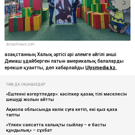
dimashnews.com
Қазақстанның Халық әртісі әрі әлемге әйгілі әнші
Димаш Құдайберген латын америкалық балаларды
ерекше қуантты, деп хабарлайды
Ulysmedia.kz.
ТАҒЫ ДА ОҚЫҢЫЗДАР
«Ештеңені өзгертпеңдер»: кәсіпкер қазақ тілі мәселесін
шешудің жолын айтты
Ақмола облысында көлік суға кетіп, екі қыз қаза
тапты
«Үлкен саясатта халықты сыйлау – ең басты
құндылық» – сұхбат