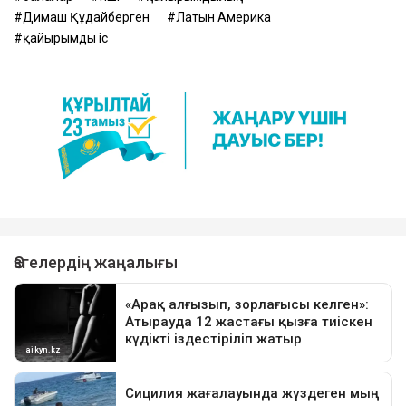
Димаш Құдайберген
Латын Америка
қайырымды іс