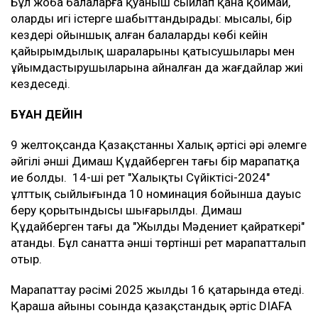
Бұл жоба балаларға қуаныш сыйлап қана қоймай,
оларды игі істерге шабыттандырады: мысалы, бір
кездері ойыншық алған балалардың көбі кейін
қайырымдылық шараларының қатысушылары мен
ұйымдастырушыларына айналған да жағдайлар жиі
кездеседі.
БҰҒАН ДЕЙІН
9 желтоқсанда Қазақстанның Халық әртісі әрі әлемге
әйгілі әнші Димаш Құдайберген тағы бір марапатқа
ие болды. 14-ші рет "Халықтың Сүйіктісі-2024"
ұлттық сыйлығында 10 номинация бойынша дауыс
беру қорытындысы шығарылды. Димаш
Құдайберген тағы да "Жылдың Мәдениет қайраткері"
атанды. Бұл санатта әнші төртінші рет марапатталып
отыр.
Марапаттау рәсімі 2025 жылдың 16 қаңтарында өтеді.
Қараша айының соңында қазақстандық әртіс DIAFA