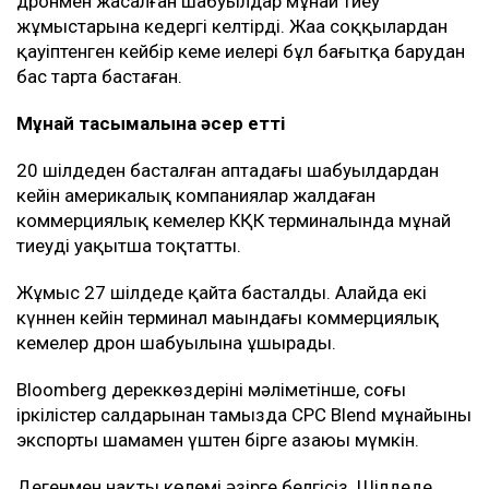
дронмен жасалған шабуылдар мұнай тиеу
жұмыстарына кедергі келтірді. Жаңа соққылардан
қауіптенген кейбір кеме иелері бұл бағытқа барудан
бас тарта бастаған.
Мұнай тасымалына әсер етті
20 шілдеден басталған аптадағы шабуылдардан
кейін америкалық компаниялар жалдаған
коммерциялық кемелер КҚК терминалында мұнай
тиеуді уақытша тоқтатты.
Жұмыс 27 шілдеде қайта басталды. Алайда екі
күннен кейін терминал маңындағы коммерциялық
кемелер дрон шабуылына ұшырады.
Bloomberg дереккөздерінің мәліметінше, соңғы
іркілістер салдарынан тамызда CPC Blend мұнайының
экспорты шамамен үштен бірге азаюы мүмкін.
Дегенмен нақты көлемі әзірге белгісіз. Шілдеде