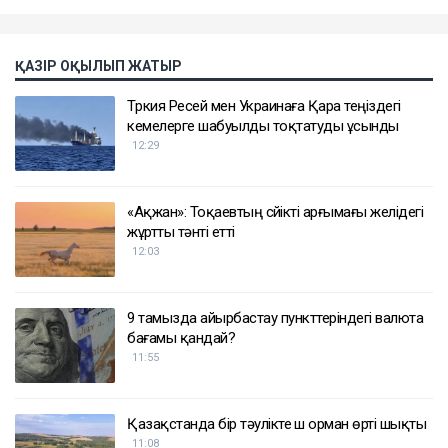
ҚАЗІР ОҚЫЛЫП ЖАТЫР
Түркия Ресей мен Украинаға Қара теңіздегі
кемелерге шабуылды тоқтатуды ұсынды
12:29
«Ақжан»: Тоқаевтың сүйікті арғымағы желідегі
жұртты тәнті етті
12:03
9 тамызда айырбастау пункттеріндегі валюта
бағамы қандай?
11:55
Қазақстанда бір тәулікте үш орман өрті шықты
11:08