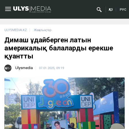
ҚАЗ
РУС
ULYSMEDIA.KZ
Жаңалықтар
Димаш Құдайберген латын
америкалық балаларды ерекше
қуантты
Ulysmedia
07.01.2025, 09:19