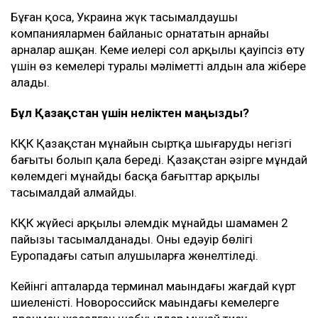
Бұған қоса, Украина жүк тасымалдаушы
компаниялармен байланыс орнататын арнайы
арналар ашқан. Кеме иелері сол арқылы қауіпсіз өту
үшін өз кемелері туралы мәліметті алдын ала жібере
алады.
Бұл Қазақстан үшін неліктен маңызды?
КҚК Қазақстан мұнайын сыртқа шығарудың негізгі
бағыты болып қала береді. Қазақстан әзірге мұндай
көлемдегі мұнайды басқа бағыттар арқылы
тасымалдай алмайды.
КҚК жүйесі арқылы әлемдік мұнайдың шамамен 2
пайызы тасымалданады. Оның едәуір бөлігі
Еуропадағы сатып алушыларға жөнелтіледі.
Кейінгі апталарда терминал маңындағы жағдай күрт
шиеленісті. Новороссийск маңындағы кемелерге