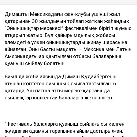
Димаштың Мексикадағы фан-клубы үшінші жыл
қатарынан 30 жылдығын тойлап жатқан жаһандық
“Ойыншықтар мерекесі” фестивалімен бірігіп жұмыс
атқарып жатыр. Бұл қайырымдылық жобасы
әлемдегі ең үлкен ойыншықтарды жинау шарасына
айналған. Оның басты мақсаты – Мексика мен Латын
Америкадағы аз қамтылған отбасы балаларына
қуаныш сыйлау болатын.
Биыл да жоба аясында Димаш Құдайбергеннің
атынан көптеген ойыншық сыйға тартылған. 6
қаңтарда, Үш патша атты мереке қарсаңында
сыйлықтар кішкентай балаларға жеткізілген.
“Фестиваль балаларға қуаныш сыйлағысы келген
жүздеген адамның тарапынан ұйымдастырылған.