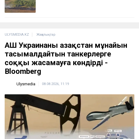
ULYSMEDIA.KZ
Жаңалықтар
АҚШ Украинаны Қазақстан мұнайын
тасымалдайтын танкерлерге
соққы жасамауға көндірді -
Bloomberg
Ulysmedia
08.08.2026, 11:19