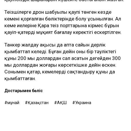
Теңізшілерге дрон шабуылы қаупі төнген кезде
кеменің қорғалған бөліктерінде болу ұсынылған. Ал
кеме иелеріне Қара теңіз порттарына кірмес бұрын
қауіп-қатерді мұқият бағалау керектігі ескертілген.
Танкер жалдау ақысы да апта сайын дерлік
қымбаттап келеді. Бұған дейін оның бір тәуліктегі
құны 200 мың доллардан сәл асатын деңгейден 300
мың доллардан жоғары көрсеткішке дейін өскен.
Сонымен қатар, кемелерді сақтандыру құны да
қымбаттаған.
Достарыңмен бөліс
мұнай
Қазақстан
АҚШ
Украина