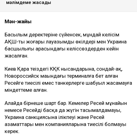
мәлімдеме жасады
Мән-жайы
Басылым деректеріне сүйенсек, мұндай келісім
АҚШ-тың жоғары лауазымды өкілдері мен Украина
басшылығы арасындағы келіссөздерден кейін
жасалған.
Киев Қара теңіздегі КҚК нысандарына, сондай-ақ,
Новороссийск маңындағы терминалға бет алған
Ресейге тиесілі емес танкерлерге шабуыл жасамауға
міндеттеме алған.
Алайда бірнеше шарт бар. Кемелер Ресей мұнайын
немесе Ресейдің басқа да жүгін тасымалдамауы,
Украина санкциясына ілікпеуі және Ресей
азаматтары мен компанияларына тиесілі болмауы
керек.