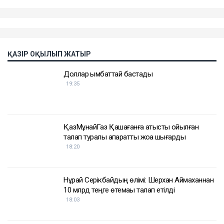
Назым Қахарман жаңа талап арыздан кейін өзі де
сотқа жүгінуі мүмкін екенін айтты. Ол алимент
өндіруді талап етпек, себебі төлемдер толық
көлемде жүргізілмегенін мәлімдеді.
Контекст
Бұған дейін Назым Қахарман Қуандық Бишімбаевпен
бірге тұрған кезеңі туралы айтып берген. Оның
сөзінше, некеде болған кезінде ол күйеуінің
опасыздығына, бақылауына, психологиялық
қысымына және физикалық агрессиясына тап
болған.
Еске салайық, бұрынғы ұлттық экономика министрі
Қуандық Бишімбаев Салтанат Нүкенованы өлтіргені
үшін 24 жылға бас бостандығынан айырылып,
жазасын өтеп жатыр. Бұған дейін ол сыбайлас
жемқорлық ісі бойынша да сотталған.