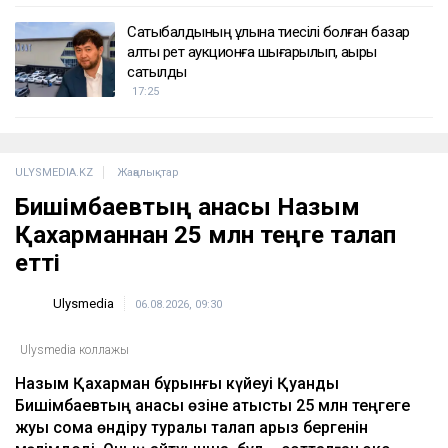
ҚАЗІР ОҚЫЛЫП ЖАТЫР
Доллар қымбаттай бастады
19:35
ҚазМұнайГаз Қашағанға қатысты қойылған
талап туралы ақпаратты жоққа шығарды
18:20
Нұрай Серікбайдың өлімі: Шерхан Аймаханнан
10 млрд теңге өтемақы талап етілді
18:03
Сатыбалдының ұлына тиесілі болған базар