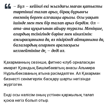
Ulysmedia коллажы
Назым Қахарман бұрынғы күйеуі Қуандық
Бишімбаевтың анасы өзіне қатысты 25 млн теңгеге
жуық сома өндіру туралы талап арыз бергенін
мәлімдеді. Оның айтуынша, бұл – сотталған экс-
министрдің отбасы кейінгі екі жылда өзіне қарсы
берген төртінші талап арыз, деп
хабарлайды
Ulysmedia.kz
.
ТАҒЫ ДА ОҚЫҢЫЗДАР
Байжанов бостандыққа шыққанымен, алты жыл
бақылауда болады