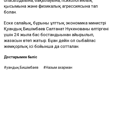
келмейтініне де, – деді ол.
Қахарманның сөзінше, фитнес-клуб орналасқан
ғимарат Қуандық Бишімбаевтың анасы Альмира
Нұрлыбекованың атына рәсімделген. Ал Қахарман
бизнесті сенімгерлік басқару шарты негізінде
жүргізген.
Енді осы келісім оның үстінен қаржылық талап
қоюға негіз болып отыр.
– Ол кезде өзімді керемет отбасына келдім
деп ойладым және ешқандай қауіп-қатерді
байқамадым. Қазір сенімгерлік басқару
шартының тұзаққа айналуы мүмкін екенін
түсіндім. Арада бірнеше жыл өткен соң менен
талап қоюшылардың пікірінше, осы
бизнестен түскен ақшаны қайтаруды талап
етіп отыр, – деді Қахарман.