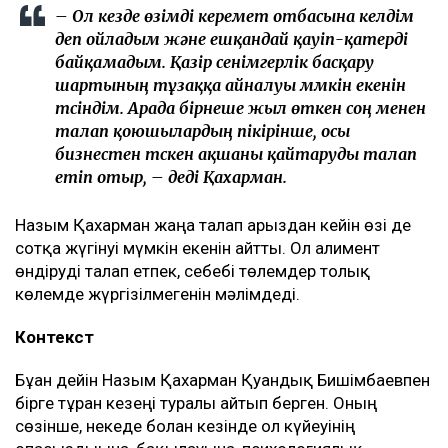
Бишімбаевтың туысы Бақытжан Байжанов
бостандыққа шықты
Бишімбаев ісі арқылы танылған Айжан Аймағанова
прокуратурадағы қызметінен кетті
Арада бірнеше жыл өткен соң талап қойылды
Назым Қахарманның айтуынша, талап оның екінші
баласын дүниеге әкелгеннен кейін басқарған фитнес-
клубқа қатысты.
– Бұл – кейінгі екі жылдағы маған қатысты
төртінші талап арыз, бірақ бұрынғы
енемнің берген алғашқы арызы. Осы уақыт
ішінде мен тек бір талап арыз бердім. Ол –
ата-ана құқығынан айыру туралы. Меніңше,
олардың түсінігінде бәріне мен кінәлімін:
ажырасқаныма да, өз пікірімді айтқаныма да,
балалардың олармен араласқысы