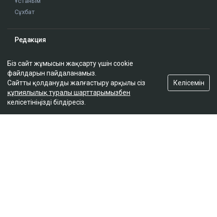
Біз сайт жұмысын жақсарту үшін cookie
файлдарын пайдаланамыз.
Келісемін
Сайтты қолдануды жалғастыру арқылы сіз
құпиялылық туралы шарттарымызбен
келісетініңізді білдіресіз.
ҚАЗІР ОҚЫЛЫП ЖАТЫР
Доллар қымбаттай бастады
19:35