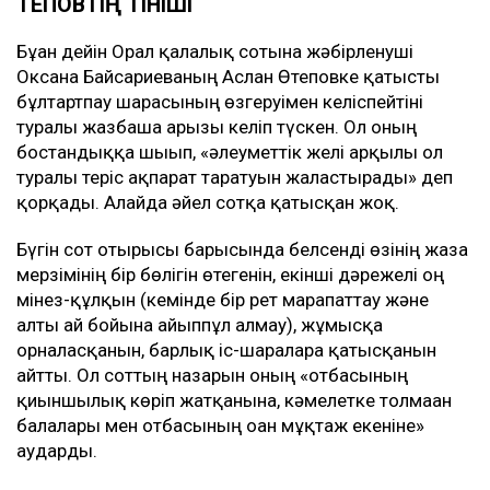
ӨТЕПОВТІҢ ӨТІНІШІ
Бұған дейін Орал қалалық сотына жәбірленуші
Оксана Байсариеваның Аслан Өтеповке қатысты
бұлтартпау шарасының өзгеруімен келіспейтіні
туралы жазбаша арызы келіп түскен. Ол оның
бостандыққа шығып, «әлеуметтік желі арқылы ол
туралы теріс ақпарат таратуын жалғастырады» деп
қорқады. Алайда әйел сотқа қатысқан жоқ.
Бүгін сот отырысы барысында белсенді өзінің жаза
мерзімінің бір бөлігін өтегенін, екінші дәрежелі оң
мінез-құлқын (кемінде бір рет марапаттау және
алты ай бойына айыппұл алмау), жұмысқа
орналасқанын, барлық іс-шараларға қатысқанын
айтты. Ол соттың назарын оның «отбасының
қиыншылық көріп жатқанына, кәмелетке толмаған
балалары мен отбасының оған мұқтаж екеніне»
аударды.