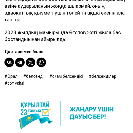
өзіне аударылғанын жоққа шығармай, оның
адвокаттық қызметі үшін төлейтін ақша екенін алға
тартты.
2023 жылдың мамырында Өтепов жеті жылға бас
бостандығынан айырылды.
Достарыңмен бөліс
Орал
белсенді
Қоғам белсендісі
белсенділер
сот үкімі