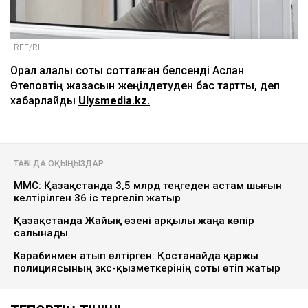
RFE/RL
Орал қалалық соты сотталған белсенді Аслан
Өтеповтің жазасын жеңілдетуден бас тартты, деп
хабарлайды
Ulysmedia.kz.
ТАҒЫ ДА ОҚЫҢЫЗДАР
МӘМС: Қазақстанда 3,5 млрд теңгеден астам шығын
келтірілген 36 іс тергеліп жатыр
Қазақстанда Жайық өзені арқылы жаңа көпір
салынады
Карабинмен атып өлтірген: Қостанайда қаржы
полициясының экс-қызметкерінің соты өтіп жатыр