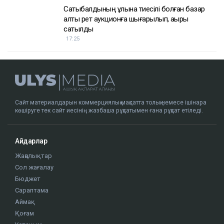
Достарыңмен бөліс
Қуандық Бишімбаев
Назым Қахарман