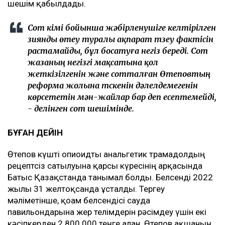
шешім қабылдады.
Сот үкімі бойынша жәбірленушіге келтірілген
зиянды өтеу туралы ақпарат түзеу фактісін
растамайды, бұл босатуға негіз береді. Сот
жазаның негізгі мақсатына қол
жеткізілгенін және сотталған Өтеповтың
реформа жолына түскенін дәлелдемегенін
көрсететін мән-жайлар бар деп есептемейді,
- делінген сот шешімінде.
БҰҒАН ДЕЙІН
Өтепов күшті опиоидты анальгетик трамадолдың
рецептсіз сатылуына қарсы күресінің арқасында
Батыс Қазақстанда танымал болды. Белсенді 2022
жылы 31 желтоқсанда ұсталды. Тергеу
мәліметінше, қоғам белсендісі сауда
павильондарына жер телімдерін рәсімдеу үшін екі
кәсіпкерден 2 800 000 теңге алған. Өтепов ақшаның