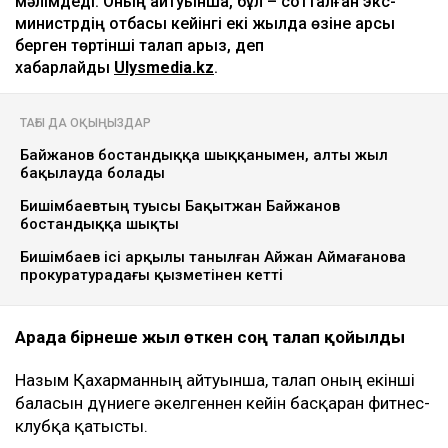
алты рет аукционға шығарылып, ақыры
сатылды
17:25
ULYSMEDIA.KZ
Жаңалықтар
Бишімбаевтың анасы Назым
Қахарманнан 25 млн теңге талап
етті
Ulysmedia
06.08.2026, 09:30