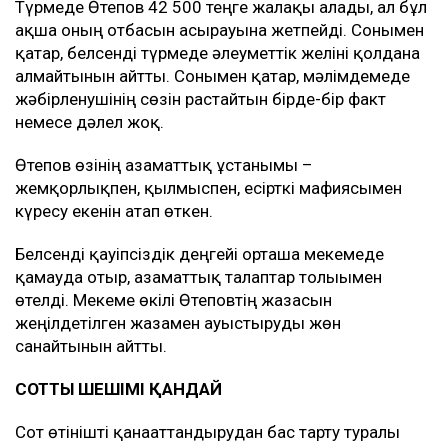
Түрмеде Өтепов 42 500 теңге жалақы алады, ал бұл
ақша оның отбасын асырауына жетпейді. Сонымен
қатар, белсенді түрмеде әлеуметтік желіні қолдана
алмайтынын айтты. Сонымен қатар, мәлімдемеде
жәбірленушінің сөзін растайтын бірде-бір факт
немесе дәлел жоқ.
Өтепов өзінің азаматтық ұстанымы –
жемқорлықпен, қылмыспен, есірткі мафиясымен
күресу екенін атап өткен.
Белсенді қауіпсіздік деңгейі орташа мекемеде
қамауда отыр, азаматтық талаптар толығымен
өтелді. Мекеме өкілі Өтеповтің жазасын
жеңілдетілген жазамен ауыстыруды жөн
санайтынын айтты.
СОТТЫҢ ШЕШІМІ ҚАНДАЙ
Сот өтінішті қанағаттандырудан бас тарту туралы