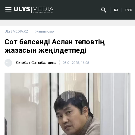
ҚАЗ
РУС
ULYSMEDIA.KZ
Жаңалықтар
Сот белсенді Аслан Өтеповтің
жазасын жеңілдетпеді
Сымбат Сатыбалдина
08.01.2025, 16:08