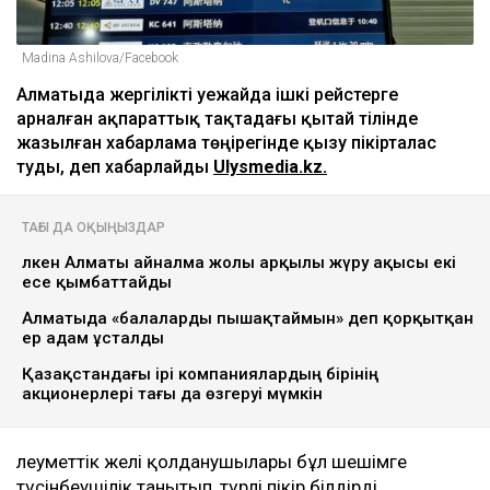
Madina Ashilova/Facebook
Алматыда жергілікті әуежайда ішкі рейстерге
арналған ақпараттық тақтадағы қытай тілінде
жазылған хабарлама төңірегінде қызу пікірталас
туды, деп хабарлайды
Ulysmedia.kz.
ТАҒЫ ДА ОҚЫҢЫЗДАР
Үлкен Алматы айналма жолы арқылы жүру ақысы екі
есе қымбаттайды
Алматыда «балаларды пышақтаймын» деп қорқытқан
ер адам ұсталды
Қазақстандағы ірі компаниялардың бірінің
акционерлері тағы да өзгеруі мүмкін
Әлеуметтік желі қолданушылары бұл шешімге
түсінбеушілік танытып, түрлі пікір білдірді.