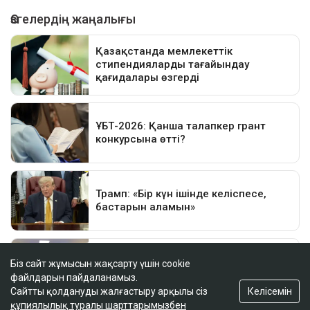
Біз сайт жұмысын жақсарту үшін cookie
файлдарын пайдаланамыз.
Келісемін
Сайтты қолдануды жалғастыру арқылы сіз
құпиялылық туралы шарттарымызбен