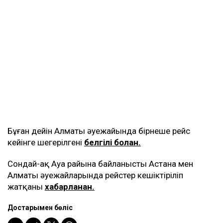
Бұған дейін Алматы әуежайында бірнеше рейс
кейінге шегерілгені
белгілі болған.
Сондай-ақ Ауа райына байланысты Астана мен
Алматы әуежайларында рейстер кешіктіріліп
жатқаны
хабарланған.
Достарыңмен бөліс