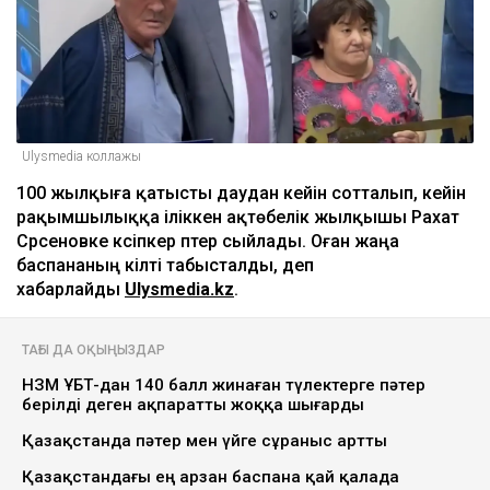
Ulysmedia коллажы
100 жылқыға қатысты даудан кейін сотталып, кейін
рақымшылыққа іліккен ақтөбелік жылқышы Рахат
Сәрсеновке кәсіпкер пәтер сыйлады. Оған жаңа
баспананың кілті табысталды, деп
хабарлайды
Ulysmedia.kz
.
ТАҒЫ ДА ОҚЫҢЫЗДАР
НЗМ ҰБТ-дан 140 балл жинаған түлектерге пәтер
берілді деген ақпаратты жоққа шығарды
Қазақстанда пәтер мен үйге сұраныс артты
Қазақстандағы ең арзан баспана қай қалада