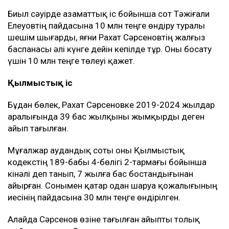
Биыл сәуірде азаматтық іс бойынша сот Тәжіғали
Елеуовтің пайдасына 10 млн теңге өндіру туралы
шешім шығарды, яғни Рахат Сәрсеновтің жалғыз
баспанасы әлі күнге дейін кепілде тұр. Оны босату
үшін 10 млн теңге төлеуі қажет.
Қылмыстық іс
Бұдан бөлек, Рахат Сәрсеновке 2019-2024 жылдар
аралығында 39 бас жылқыны жымқырды деген
айып тағылған.
Мұғалжар аудандық соты оны Қылмыстық
кодекстің 189-бабы 4-бөлігі 2-тармағы бойынша
кінәлі деп танып, 7 жылға бас бостандығынан
айырған. Сонымен қатар одан шаруа қожалығының
иесінің пайдасына 30 млн теңге өндірілген.
Алайда Сәрсенов өзіне тағылған айыпты толық