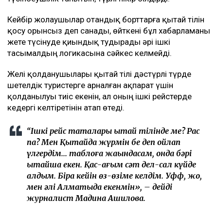
Кейбір жолаушылар отандық борттарға қытай тілін
қосу орынсыз деп санады, өйткені бұл хабарламаны
жете түсінуде қиындық тудырады әрі ішкі
тасымалдың логикасына сәйкес келмейді.
Желі қолданушылары қытай тілі дәстүрлі түрде
шетелдік туристерге арналған ақпарат үшін
қолданылуы тиіс екенін, ал оның ішкі рейстерде
кедергі келтіретінін атап өтеді.
“Ішкі рейс тақталары қытай тілінде ме? Рас
па? Мен Қытайда жүрмін бе деп ойлап
үлгердім... таблоға жақындасам, онда бәрі
қытайша екен. Қас-қағым сәт дел-сал күйде
қалдым. Бірақ кейін өз-өзіме келдім. Уфф, жоқ,
мен әлі Алматыда екенмін», – дейді
журналист Мадина Ашилова.