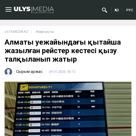
ҚАЗ
РУС
ULYSMEDIA.KZ
Жаңалықтар
Алматы әуежайындағы қытайша
жазылған рейстер кестесі қызу
талқыланып жатыр
Сырым Қаржас
09.01.2025, 00:12