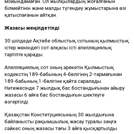
мойындамаған. Ол жылқылардың жоғалғанын
білмейтінін және малды түгендеу жұмыстарына өзі
қатыспағанын айтқан.
Жазасы жеңілдетілді
30 шілдеде Ақтөбе облыстық сотының қылмыстық
істер жөніндегі сот алқасы істі апелляциялық
тәртіпте қарады.
Апелляциялық сот оның әрекетін Қылмыстық
кодекстің 189-бабының 4-бөлігінің 2-тармағынан
189-бабының 1-бөлігіне қайта саралады.
Нәтижесінде 7 жылдық бас бостандығынан айыру
жазасы 6 айға бас бостандығын шектеуге
өзгертілді.
Қазақстан Конституциясының 30 жылдығына
байланысты рақымшылық жасау туралы заңға
сәйкес оның жазасы тағы 3 айға қысқартылды.