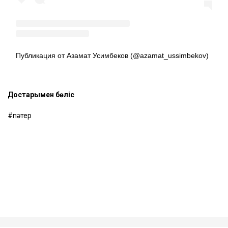
Публикация от Азамат Усимбеков (@azamat_ussimbekov)
Достарыңмен бөліс
пәтер