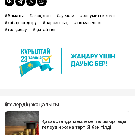
Алматы
Қазақстан
әуежай
әлеуметтік желі
хабарландыру
наразылық
тіл мәселесі
талқылау
қытай тілі