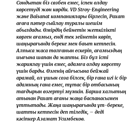
Сондықтан біз сөзбен емес, іспен қолдау
көрсетуді жөн көрдік. VD Stroy-Engineering
және Baisanat компаниялары бірлесіп, Рахат
ағаға пәтер сыйлау туралы шешім
қабылдады. Өмірдің бейнетін жеткілікті
көрген ағамыз, енді тек зейнетін көріп,
шаңырағында береке мен бақыт кетпесін.
Алпысқа жасқа толғанын ескеріп, ағамыздың
иығына шапан да жаптық. Біз бұл істі
жариялау үшін емес, адамға қолдау көрсету
үшін бардық. Өзгенің қайғысына бейжай
қарамай, қол ұшын соза білсек, бір ғана игі іс бір
адамның ғана емес, тұтас бір отбасының
тағдырын өзгертуі мүмкін. Барша халықтың
атынан Рахат ағаны жаңа баспанасымен
құттықтадық. Жаңа шаңырағында құт-береке,
шаттық кетпесін деп тіледік, – деді
кәсіпкер Азамат Усимбеков.