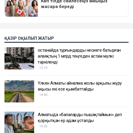
ҚАЗІР ОҚЫЛЫП ЖАТЫР
Қостанайда тұрғындарды несиеге батырған
алаяқтың 1 млрд теңгеден астам мүлкі
тәркіленді
15:10
Үлкен Алматы айналма жолы арқылы жүру
ақысы екі есе қымбаттайды
14:40
Алматыда «балаларды пышақтаймын» деп
қорқытқан ер адам ұсталды
14:26