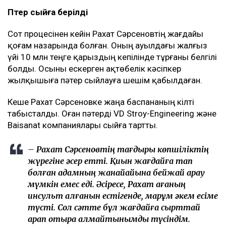
Пәтер сыйға берілді
Сот процесінен кейін Рахат Сәрсеновтің жағдайы
қоғам назарында болған. Оның ауылдағы жалғыз
үйі 10 млн теңге қарыздың кепілінде тұрғаны белгілі
болды. Осыны ескерген ақтөбелік кәсіпкер
жылқышыға пәтер сыйлауға шешім қабылдаған.
Кеше Рахат Сәрсеновке жаңа баспананың кілті
табысталды. Оған пәтерді VD Stroy-Engineering және
Baisanat компаниялары сыйға тартты.
– Рахат Сәрсеновтің тағдыры көпшіліктің
жүрегіне әсер етті. Қиын жағдайға тап
болған адамның жанайқайына бейжай қарау
мүмкін емес еді. Әсіресе, Рахат ағаның
инсульт алғанын естігенде, марқұм әкем есіме
түсті. Сол сәтте бұл жағдайға сырттай
қарап отыра алмайтынымды түсіндім.