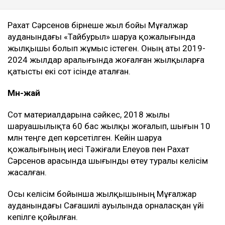
Рахат Сәрсенов бірнеше жыл бойы Мұғалжар
ауданындағы «Тайбурыл» шаруа қожалығында
жылқышы болып жұмыс істеген. Оның аты 2019-
2024 жылдар аралығында жоғалған жылқыларға
қатысты екі сот ісінде аталған.
Мән-жай
Сот материалдарына сәйкес, 2018 жылы
шаруашылықта 60 бас жылқы жоғалып, шығын 10
млн теңге деп көрсетілген. Кейін шаруа
қожалығының иесі Тәжіғали Елеуов пен Рахат
Сәрсенов арасында шығынды өтеу туралы келісім
жасалған.
Осы келісім бойынша жылқышының Мұғалжар
ауданындағы Сағашилі ауылында орналасқан үйі
кепілге қойылған.