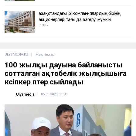
Қазақстандағы ірі компаниялардың бірінің
акционерлері тағы да өзгеруі мүмкін
13:47
ULYSMEDIA.KZ
Жаңалықтар
100 жылқы дауына байланысты
сотталған ақтөбелік жылқышыға
кәсіпкер пәтер сыйлады
Ulysmedia
05.08.2026, 11:30