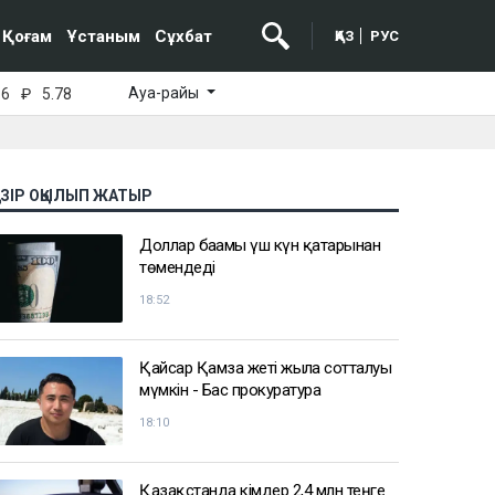
Қоғам
Ұстаным
Сұхбат
ҚАЗ
РУС
Ауа-райы
16
₽
5.78
АЗІР ОҚЫЛЫП ЖАТЫР
Доллар бағамы үш күн қатарынан
төмендеді
18:52
Қайсар Қамза жеті жылға сотталуы
мүмкін - Бас прокуратура
18:10
Қазақстанда кімдер 2,4 млн теңге