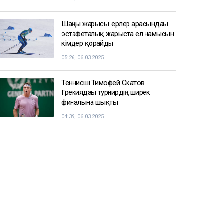
Шаңғы жарысы: ерлер арасындағы
эстафеталық жарыста ел намысын
кімдер қорғайды
05:26, 06.03.2025
Теннисші Тимофей Скатов
Грекиядағы турнирдің ширек
финалына шықты
04:39, 06.03.2025