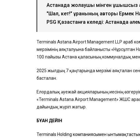
Астанада жолаушы мінген ұшқышсыз әу
"Шал, кет!" ұранының авторы Ермек 
PSG Қазақстанға келеді: Астанада ә
Terminals Astana Airport Management LLP араб к
мерзімінің аяқталуына байланысты «Нұрсұлтан
100 пайызы Астана қаласының коммуналдық менші
2025 жылдың 7 қаңтарында мерзімі аяқталған се
басталған.
Елордалық әуежай акцияларының иесінің өзгеруін 
«Terminals Astana Airport Management» ЖШС ара
дайындық жүріп жатыр.
БҰҒАН ДЕЙІН
Terminals Holding компаниясымен ынтымақтастық