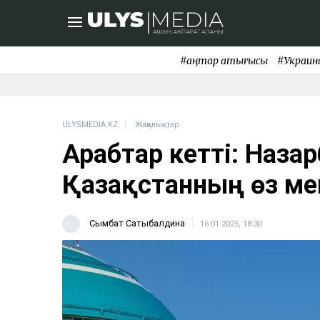
#қаңтар қақтығысы
#Украин
ULYSMEDIA.KZ
Жаңалықтар
Арабтар кетті: Наза
Қазақстанның өз мен
Сымбат Сатыбалдина
16.01.2025, 18:30