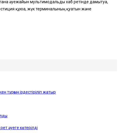
Астана әуежайын мультимодальды хаб ретінде дамытуға,
вестиция құюға, жүк терминалының қуатын және