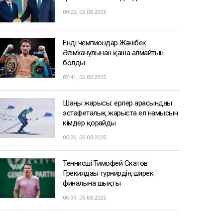
17:59
Тимур Турлов Нұрәлі Әлиевке тиесілі
болған компанияны сатып алды
17:20
СПОРТ ЖАҢАЛЫҚТАРЫ
Балуан Ұлан Рысқұл басшылық
қызметке тағайындалды
09:22, 06.03.2025
Енді чемпиондар Жәнібек
Әлімханұлынан қаша алмайтын
болды
07:41, 06.03.2025