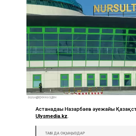
ашық дереккөзден
Астанадағы Назарбаев әуежайы Қазақст
Ulysmedia.kz
.
ТАҒЫ ДА ОҚЫҢЫЗДАР