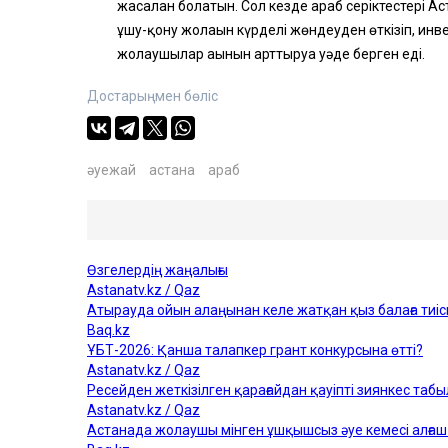
жасалған болатын. Сол кезде араб серіктестері 
ұшу-қону жолағын күрделі жөндеуден өткізіп, ин
жолаушылар ағынын арттыруға уәде берген еді.
Достарыңмен бөліс
әуежай
астана
араб