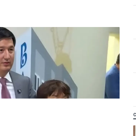
Қ
байланысты сотталған
 кәсіпкер пәтер