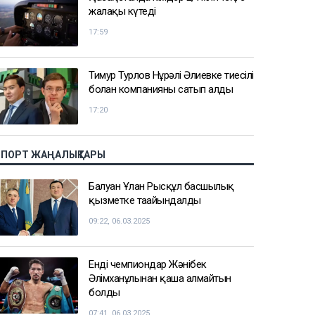
жалақы күтеді
17:59
Тимур Турлов Нұрәлі Әлиевке тиесілі
болған компанияны сатып алды
17:20
СПОРТ ЖАҢАЛЫҚТАРЫ
Балуан Ұлан Рысқұл басшылық
қызметке тағайындалды
09:22, 06.03.2025
Енді чемпиондар Жәнібек
Әлімханұлынан қаша алмайтын
болды
07:41, 06.03.2025