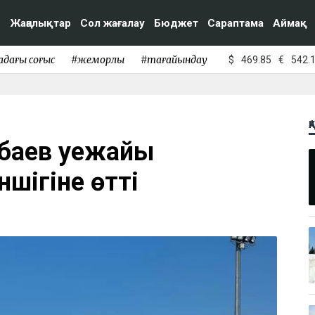
Жаңалықтар
Сол жағалау
Бюджет
Сараптама
Аймақ
адағы соғыс
#жемқорлық
#тағайындау
$
469.85
€
542.
Қ
рбаев әуежайы
шігіне өтті