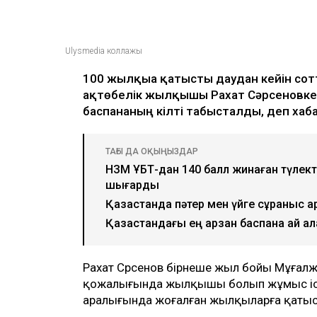
Ulysmedia коллажы
100 жылқыға қатысты даудан кейін сот
ақтөбелік жылқышы Рахат Сәрсеновке к
баспананың кілті табысталды, деп ха