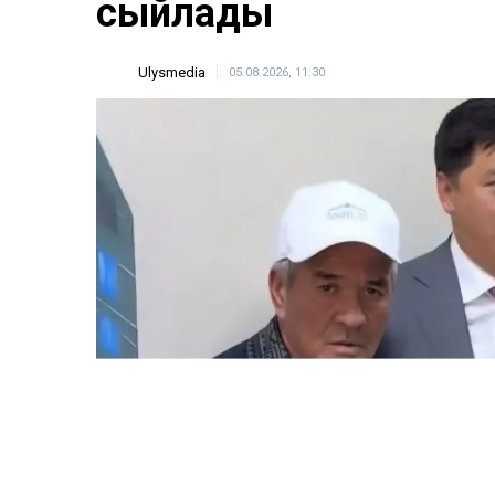
ULYSMEDIA.KZ
Жаңалықтар
100 жылқы дауына 
ақтөбелік жылқышыға
сыйлады
Ulysmedia
05.08.2026, 11:30