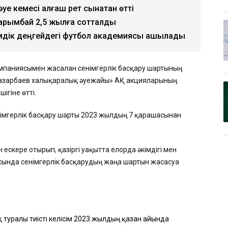
е кемесі алғаш рет сынақтан өтті
Нарымбай 2,5 жылға сотталды
лемдік деңгейдегі футбол академиясы ашылады
омпаниясымен жасалған сенімгерлік басқару шартының
 Назарбаев халықаралық әуежайы» АҚ акцияларының
гіне өтті.
німгерлік басқару шарты 2023 жылдың 7 қарашасынан
ескере отырып, қазіргі уақытта елорда әкімдігі мен
сында сенімгерлік басқарудың жаңа шартын жасасуға
 туралы тиісті келісім 2023 жылдың қазан айында