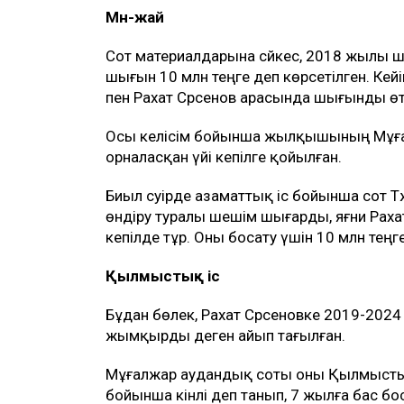
ТАҒЫ ДА ОҚЫҢЫЗДАР
НЗМ ҰБТ-дан 140 балл жинаған түлектер
шығарды
Қазақстанда пәтер мен үйге сұраныс а
Қазақстандағы ең арзан баспана қай қа
Рахат Сәрсенов бірнеше жыл бойы Мұғал
қожалығында жылқышы болып жұмыс іст
аралығында жоғалған жылқыларға қатысты
Мән-жай
Сот материалдарына сәйкес, 2018 жылы
шығын 10 млн теңге деп көрсетілген. Кей
пен Рахат Сәрсенов арасында шығынды өте
Осы келісім бойынша жылқышының Мұға
орналасқан үйі кепілге қойылған.