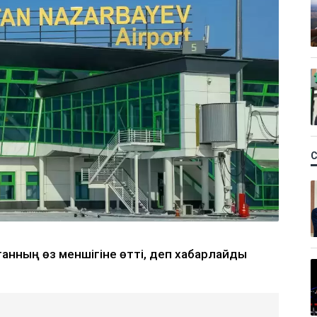
анның өз меншігіне өтті, деп хабарлайды