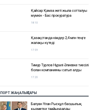
АЗІР ОҚЫЛЫП ЖАТЫР
Доллар бағамы үш күн қатарынан
төмендеді
18:52
Қайсар Қамза жеті жылға сотталуы
мүмкін - Бас прокуратура
18:10
Қазақстанда кімдер 2,4 млн теңге
жалақы күтеді