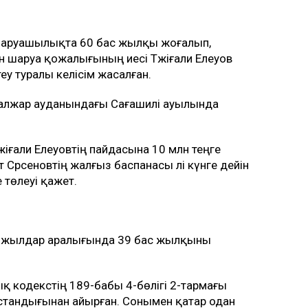
ге пәтер берілді деген ақпаратты жоққа
ртты
лада
жар ауданындағы «Тайбурыл» шаруа
еген. Оның аты 2019-2024 жылдар
 екі сот ісінде аталған.
 шаруашылықта 60 бас жылқы жоғалып,
ін шаруа қожалығының иесі Тәжіғали Елеуов
у туралы келісім жасалған.
лжар ауданындағы Сағашилі ауылында