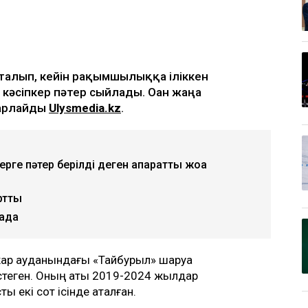
талып, кейін рақымшылыққа іліккен
әсіпкер пәтер сыйлады. Оған жаңа
барлайды
Ulysmedia.kz
.