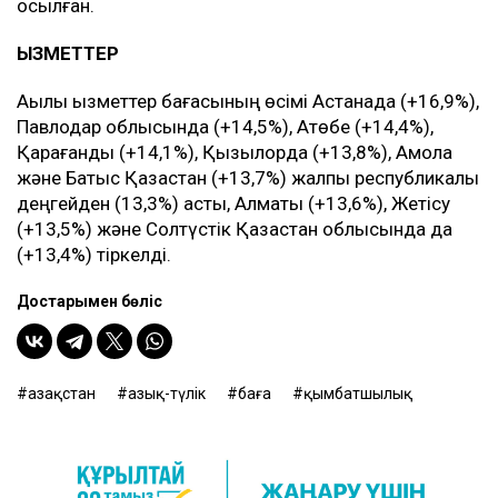
қосылған.
ҚЫЗМЕТТЕР
Ақылы қызметтер бағасының өсімі Астанада (+16,9%),
Павлодар облысында (+14,5%), Ақтөбе (+14,4%),
Қарағанды (+14,1%), Қызылорда (+13,8%), Ақмола
және Батыс Қазақстан (+13,7%) жалпы республикалық
деңгейден (13,3%) асты, Алматы (+13,6%), Жетісу
(+13,5%) және Солтүстік Қазақстан облысында да
(+13,4%) тіркелді.
Достарыңмен бөліс
Қазақстан
азық-түлік
баға
қымбатшылық