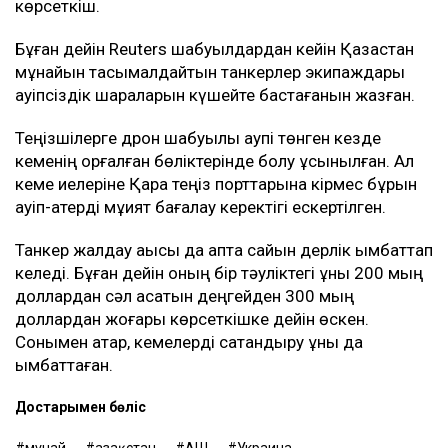
Шабуыл қаупі тасымал құнының өсуіне де әкелді.
Новороссийск маңындағы терминалға танкер
жіберуге дайын кеме иелерінің қатары сиреп барады.
Baltic Exchange деректеріне сәйкес, жұма күні КҚК
мұнайын Жерорта теңізіне тасымалдайтын
танкерлердің бір тәуліктегі табысы 400 мың
доллардан асты. Бұл - осы бағыттағы рекорд
көрсеткіш.
Бұған дейін Reuters шабуылдардан кейін Қазақстан
мұнайын тасымалдайтын танкерлер экипаждары
қауіпсіздік шараларын күшейте бастағанын жазған.
Теңізшілерге дрон шабуылы қаупі төнген кезде
кеменің қорғалған бөліктерінде болу ұсынылған. Ал
кеме иелеріне Қара теңіз порттарына кірмес бұрын
қауіп-қатерді мұқият бағалау керектігі ескертілген.