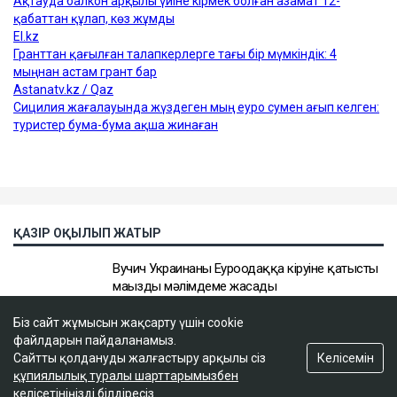
Біз сайт жұмысын жақсарту үшін cookie
файлдарын пайдаланамыз.
Келісемін
Сайтты қолдануды жалғастыру арқылы сіз
құпиялылық туралы шарттарымызбен
келісетініңізді білдіресіз.