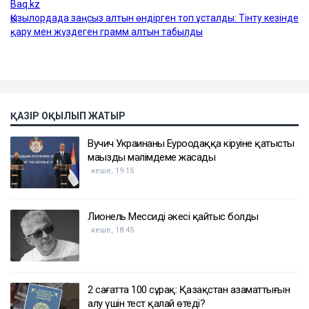
ҚАЗІР ОҚЫЛЫП ЖАТЫР
Вучич Украинаның Еуроодаққа кіруіне қатысты
маңызды мәлімдеме жасады