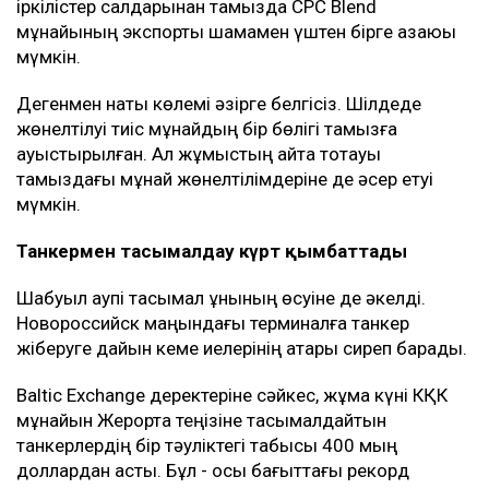
кейін америкалық компаниялар жалдаған
коммерциялық кемелер КҚК терминалында мұнай
тиеуді уақытша тоқтатты.
Жұмыс 27 шілдеде қайта басталды. Алайда екі
күннен кейін терминал маңындағы коммерциялық
кемелер дрон шабуылына ұшырады.
Bloomberg дереккөздерінің мәліметінше, соңғы
іркілістер салдарынан тамызда CPC Blend
мұнайының экспорты шамамен үштен бірге азаюы
мүмкін.
Дегенмен нақты көлемі әзірге белгісіз. Шілдеде
жөнелтілуі тиіс мұнайдың бір бөлігі тамызға
ауыстырылған. Ал жұмыстың қайта тоқтауы
тамыздағы мұнай жөнелтілімдеріне де әсер етуі
мүмкін.
Танкермен тасымалдау күрт қымбаттады