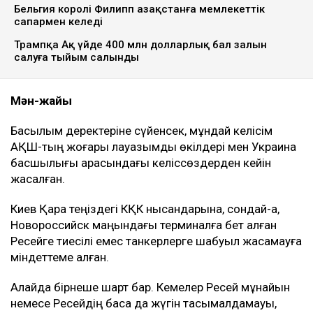
(КҚК) инфрақұрылымына соққы жасамау жөнінде
келісімге келді. Бұл туралы америкалық шенеунікке
сілтеме жасаған Bloomberg жазды, деп хабарлайды
Ulysmedia.kz.
ТАҒЫ ДА ОҚЫҢЫЗДАР
Вучич Украинаның Еуроодаққа кіруіне қатысты
маңызды мәлімдеме жасады
Бельгия королі Филипп Қазақстанға мемлекеттік
сапармен келеді
Трампқа Ақ үйде 400 млн долларлық бал залын
салуға тыйым салынды
Мән-жайы
Басылым деректеріне сүйенсек, мұндай келісім
АҚШ-тың жоғары лауазымды өкілдері мен Украина
басшылығы арасындағы келіссөздерден кейін