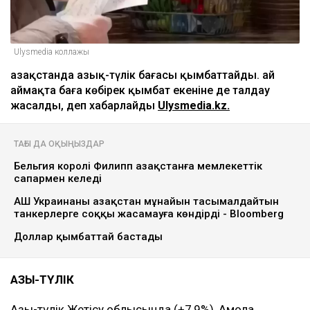
Ulysmedia коллажы
Қазақстанда азық-түлік бағасы қымбаттайды. Қай
аймақта баға көбірек қымбат екеніне де талдау
жасалды, деп хабарлайды
Ulysmedia.kz.
ТАҒЫ ДА ОҚЫҢЫЗДАР
Бельгия королі Филипп Қазақстанға мемлекеттік
сапармен келеді
АҚШ Украинаны Қазақстан мұнайын тасымалдайтын
танкерлерге соққы жасамауға көндірді - Bloomberg
Доллар қымбаттай бастады
АЗЫҚ-ТҮЛІК
Азық-түлік Жетісу облысында (+7,9%), Ақмола