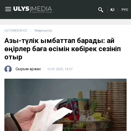
ҚАЗ
РУС
ULYSMEDIA.KZ
Жаңалықтар
Азық-түлік қымбаттап барады: қай
өңірлер баға өсімін көбірек сезініп
отыр
Сырым Қаржас
16.01.2025, 18:57