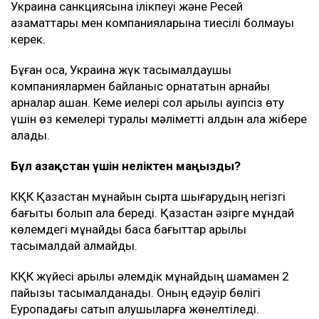
жасалған.
Киев Қара теңіздегі КҚК нысандарына, сондай-ақ,
Новороссийск маңындағы терминалға бет алған
Ресейге тиесілі емес танкерлерге шабуыл жасамауға
міндеттеме алған.
Алайда бірнеше шарт бар. Кемелер Ресей мұнайын
немесе Ресейдің басқа да жүгін тасымалдамауы,
Украина санкциясына ілікпеуі және Ресей
азаматтары мен компанияларына тиесілі болмауы
керек.
Бұған қоса, Украина жүк тасымалдаушы
компаниялармен байланыс орнататын арнайы
арналар ашқан. Кеме иелері сол арқылы қауіпсіз өту
үшін өз кемелері туралы мәліметті алдын ала жібере
алады.
Бұл Қазақстан үшін неліктен маңызды?