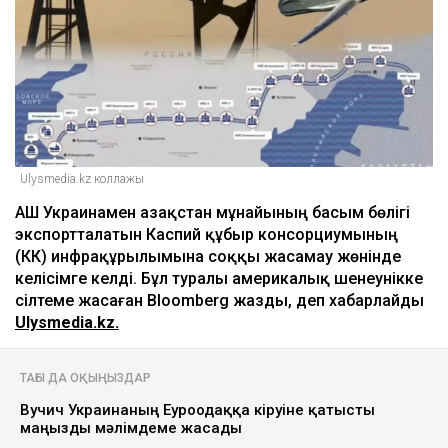
АҚШ Украинаны Қазақстан мұнайын
тасымалдайтын танкерлерге соққы
жасамауға көндірді - Bloomberg
Ulysmedia
08.08.2026, 11:19
Ulysmedia.kz коллажы
АҚШ Украинамен Қазақстан мұнайының басым бөлігі
экспортталатын Каспий құбыр консорциумының