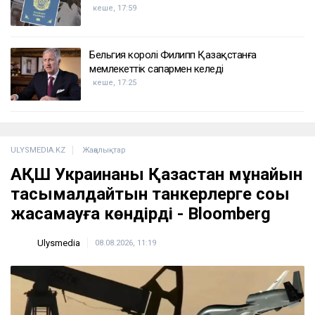
кеше, 19:15
Лионель Мессидің әкесі қайтыс болды
кеше, 18:45
2 сағатта 100 сұрақ: Қазақстан азаматтығын
алу үшін тест қалай өтеді?
кеше, 17:59
Бельгия королі Филипп Қазақстанға
мемлекеттік сапармен келеді
кеше, 17:25
ULYSMEDIA.KZ
Жаңалықтар