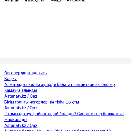
Танкер жалдау ақысы да апта сайын дерлік қымбаттап
келеді. Бұған дейін оның бір тәуліктегі құны 200 мың
доллардан сәл асатын деңгейден 300 мың
доллардан жоғары көрсеткішке дейін өскен.
Сонымен қатар, кемелерді сақтандыру құны да
қымбаттаған.
Достарыңмен бөліс
мұнай
Қазақстан
АҚШ
Украина