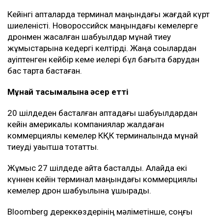
КҚК Қазақстан мұнайын сыртқа шығарудың негізгі
бағыты болып қала береді. Қазақстан әзірге мұндай
көлемдегі мұнайды басқа бағыттар арқылы
тасымалдай алмайды.
КҚК жүйесі арқылы әлемдік мұнайдың шамамен 2
пайызы тасымалданады. Оның едәуір бөлігі
Еуропадағы сатып алушыларға жөнелтіледі.
Кейінгі апталарда терминал маңындағы жағдай күрт
шиеленісті. Новороссийск маңындағы кемелерге
дронмен жасалған шабуылдар мұнай тиеу
жұмыстарына кедергі келтірді. Жаңа соққылардан
қауіптенген кейбір кеме иелері бұл бағытқа барудан
бас тарта бастаған.
Мұнай тасымалына әсер етті
20 шілдеден басталған аптадағы шабуылдардан