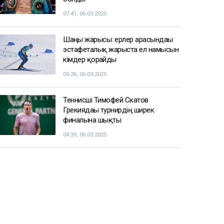
07:41, 06.03.2025
Шаңғы жарысы: ерлер арасындағы
эстафеталық жарыста ел намысын
кімдер қорғайды
05:26, 06.03.2025
Теннисші Тимофей Скатов
Грекиядағы турнирдің ширек
финалына шықты
04:39, 06.03.2025