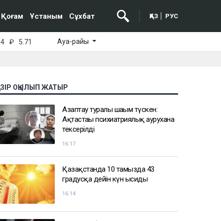
Қоғам
Ұстаным
Сұхбат
ҚАЗ
РУС
Ауа-райы
64
₽
5.71
АЗІР ОҚЫЛЫП ЖАТЫР
Азаптау туралы шағым түскен:
Ақтастағы психиатриялық аурухана
тексерілді
16:17
Қазақстанда 10 тамызда 43
градусқа дейін күн ысиды
16:14