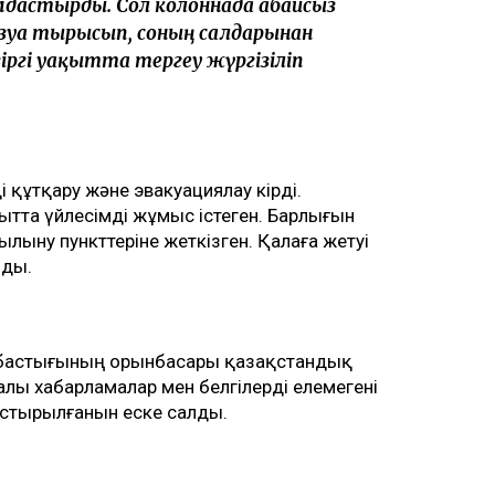
дастырды. Сол колоннада абайсыз
озуға тырысып, соның салдарынан
іргі уақытта тергеу жүргізіліп
құтқару және эвакуациялау кірді.
ытта үйлесімді жұмыс істеген. Барлығын
ылыну пункттеріне жеткізген. Қалаға жетуі
зды.
 бастығының орынбасары қазақстандық
лы хабарламалар мен белгілерді елемегені
астырылғанын еске салды.