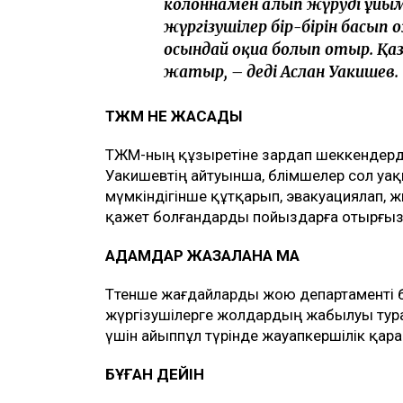
колоннамен алып жүруді ұйым
жүргізушілер бір-бірін басып 
осындай оқиға болып отыр. Қаз
жатыр, – деді Аслан Уакишев.
ТЖМ НЕ ЖАСАДЫ
ТЖМ-ның құзыретіне зардап шеккендерді 
Уакишевтің айтуынша, бөлімшелер сол уақ
мүмкіндігінше құтқарып, эвакуациялап, ж
қажет болғандарды пойыздарға отырғы
АДАМДАР ЖАЗАЛАНА МА
Төтенше жағдайларды жою департаменті
жүргізушілерге жолдардың жабылуы тура
үшін айыппұл түрінде жауапкершілік қар
БҰҒАН ДЕЙІН