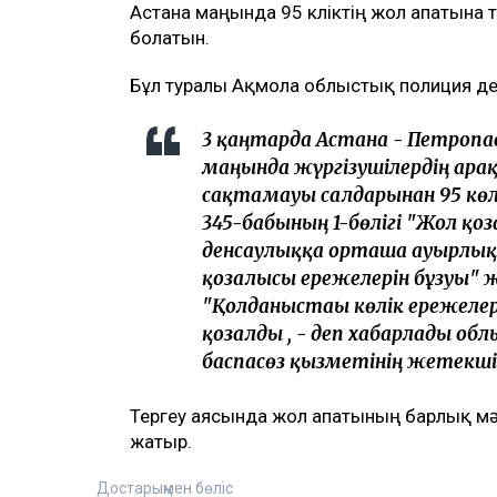
Астана маңында 95 көліктің жол апатына
болатын.
Бұл туралы Ақмола облыстық полиция деп
3 қаңтарда Астана - Петропа
маңында жүргізушілердің а
сақтамауы салдарынан 95 кө
345-бабының 1-бөлігі "Жол қ
денсаулыққа орташа ауырлықт
қозғалысы ережелерін бұзуы" ж
"Қолданыстағы көлік ережелері
қозғалды , - деп хабарлады о
баспасөз қызметінің жетекшіс
Тергеу аясында жол апатының барлық м
жатыр.
Достарыңмен бөліс