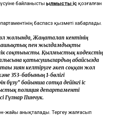
 түсуіне байланысты
қылмыстық іс
қозғалған
артаментінің баспасөз қызметі хабарлады.
вл жолында, Жаңаталап кентінің
рақашықтық пен жылдамдықты
лік соқтығысты. Қылмыстық кодекстің
озғалысына қатысушылардың абайсызда
ағы зиян келтіруге әкеп соққан жол
әне 353-бабының 1-бөлігі
н бұзу" бойынша сотқа дейінгі іс
блыстық полиция департаменті
і Гүлнар Пинчук.
ән-жайы анықталады. Тергеу жалғасып