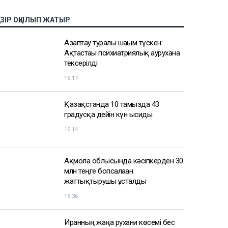
АЗІР ОҚЫЛЫП ЖАТЫР
Азаптау туралы шағым түскен:
Ақтастағы психиатриялық аурухана
тексерілді
16:17
Қазақстанда 10 тамызда 43
градусқа дейін күн ысиды
16:14
Ақмола облысында кәсіпкерден 30
млн теңге бопсалаған
жаттықтырушы ұсталды
15:36
Иранның жаңа рухани көсемі бес