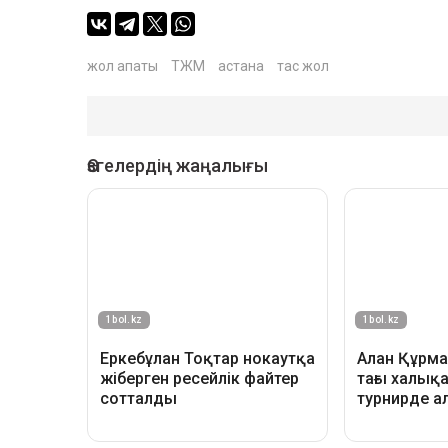
жол апаты
ТЖМ
астана
тас жол