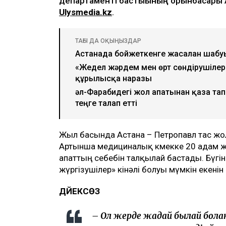
департаменті бастығының орынбасары 
Ulysmedia.kz
.
ТАҒЫ ДА ОҚЫҢЫЗДАР
Астанада бойжеткенге жасалған шаб
«Жедел жәрдем мен өрт сөндірушілер 
құрылысқа наразы
әл-Фарабидегі жол апатынан қаза та
теңге талап етті
Жыл басында Астана – Петропавл тас жол
Артынша медициналық көмекке 20 адам ж
апаттың себебін талқылай бастады. Бүгі
жүргізушілер» кінәлі болуы мүмкін екенін
ДӘЙЕКСӨЗ
– Ол жерде жағдай былай болға