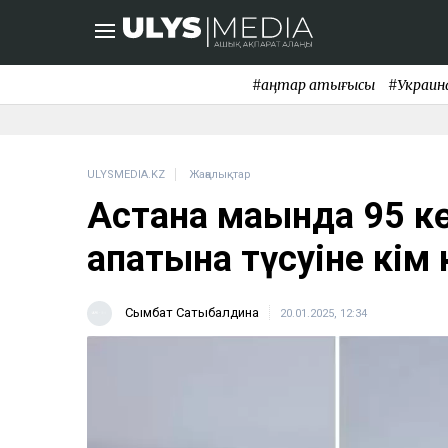
#қаңтар қақтығысы
#Украин
ULYSMEDIA.KZ
Жаңалықтар
Астана маңында 95 кө
апатына түсуіне кім 
Сымбат Сатыбалдина
20.01.2025, 12:34