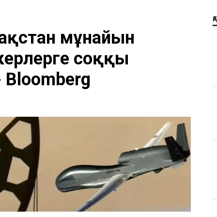
Қ
ақстан мұнайын
керлерге соққы
- Bloomberg