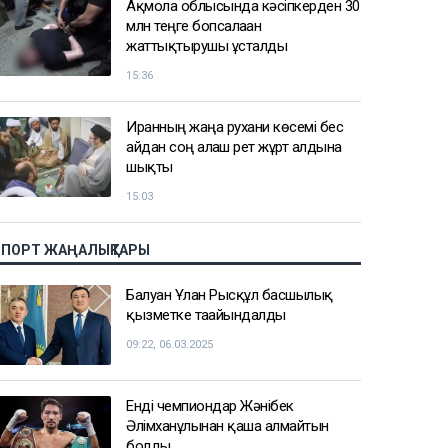
Ақмола облысында кәсіпкерден 30
млн теңге бопсалаған
жаттықтырушы ұсталды
15:36
Иранның жаңа рухани көсемі бес
айдан соң алғаш рет жұрт алдына
шықты
15:03
СПОРТ ЖАҢАЛЫҚТАРЫ
Балуан Ұлан Рысқұл басшылық
қызметке тағайындалды
09:22, 06.03.2025
Енді чемпиондар Жәнібек
Әлімханұлынан қаша алмайтын
болды