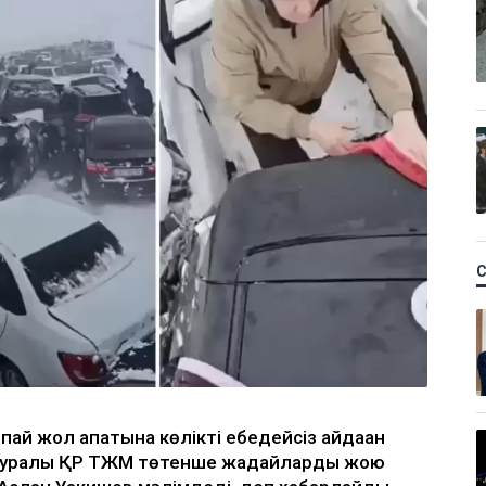
ай жол апатына көлікті ебедейсіз айдаған
л туралы ҚР ТЖМ төтенше жағдайларды жою