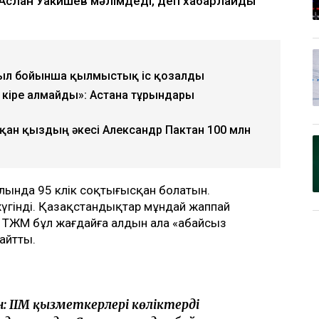
Аслан Уакишев мәлімдеді, деп хабарлайды
уыл бойынша қылмыстық іс қозғалды
кіре алмайды»: Астана тұрғындары
пқан қыздың әкесі Александр Пактан 100 млн
ында 95 көлік соқтығысқан болатын.
үгінді. Қазақстандықтар мұндай жаппай
н ТЖМ бұл жағдайға алдын ала «абайсыз
 айтты.
н: ІІМ қызметкерлері көліктерді