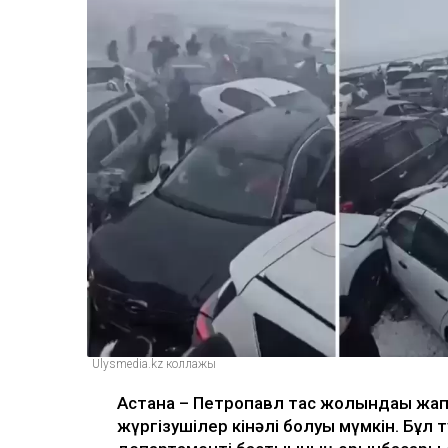
Ulysmedia.kz коллажы
Астана – Петропавл тас жолындағы жапп
жүргізушілер кінәлі болуы мүмкін. Бұ