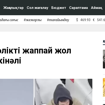
Жаңалықтар
Сол жағалау
Бюджет
Сараптама
Аймақ
адағы соғыс
#жемқорлық
#тағайындау
$
469.93
€
541.
Қ
ліктің жаппай жол
кінәлі