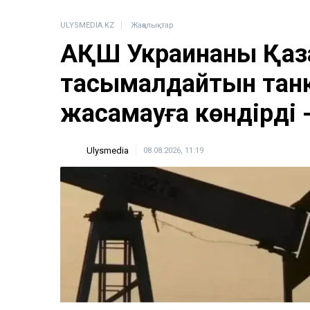
ULYSMEDIA.KZ
Жаңалықтар
АҚШ Украинаны Қаз
тасымалдайтын тан
жасамауға көндірді 
Ulysmedia
08.08.2026, 11:19