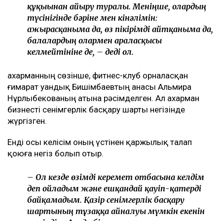
құқығынан айыру туралы. Меніңше, олардың
түсінігінде бәріне мен кінәлімін:
ажырасқаныма да, өз пікірімді айтқаныма да,
балалардың олармен араласқысы
келмейтініне де, – деді ол.
Қахарманның сөзінше, фитнес-клуб орналасқан
ғимарат Қуандық Бишімбаевтың анасы Альмира
Нұрлыбекованың атына рәсімделген. Ал Қахарман
бизнесті сенімгерлік басқару шарты негізінде
жүргізген.
Енді осы келісім оның үстінен қаржылық талап
қоюға негіз болып отыр.
– Ол кезде өзімді керемет отбасына келдім
деп ойладым және ешқандай қауіп-қатерді
байқамадым. Қазір сенімгерлік басқару
шартының тұзаққа айналуы мүмкін екенін