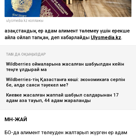
ulysmedia.kz коллажы
Қазақстандық ер адам алимент төлемеу үшін ерекше
айла ойлап тапқан, деп хабарлайды
Ulysmedia.kz
.
ТАҒЫ ДА ОҚЫҢЫЗДАР
Wildberries қоймаларына жасалған шабуылдан кейін
теңге құлдырай ма
Wildberries-тің Қазақстанға көші: экономикаға серпін
бе, әлде саяси тәуекел ме?
Киевке жасалған жаппай шабуыл салдарынан 17
адам қаза тауып, 44 адам жараланды
МӘН-ЖАЙ
БҚО-да алимент төлеуден жалтарып жүрген ер адам