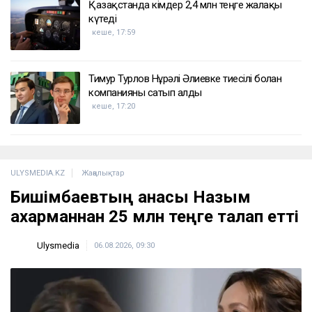
Қазақстанда кімдер 2,4 млн теңге жалақы
күтеді
кеше, 17:59
Тимур Турлов Нұрәлі Әлиевке тиесілі болған
компанияны сатып алды
кеше, 17:20
ULYSMEDIA.KZ
Жаңалықтар
Бишімбаевтың анасы Назым
Қахарманнан 25 млн теңге талап етті
Ulysmedia
06.08.2026, 09:30