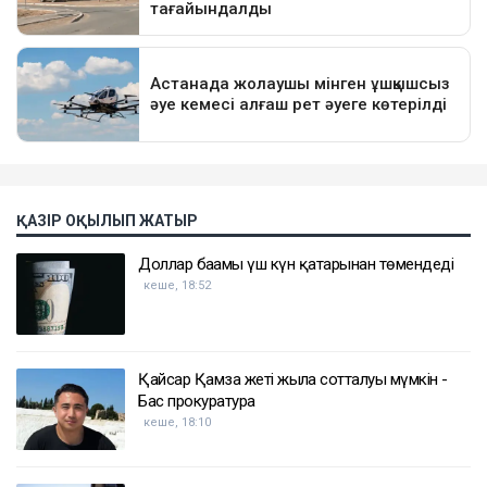
ҚАЗІР ОҚЫЛЫП ЖАТЫР
Доллар бағамы үш күн қатарынан төмендеді
кеше, 18:52
Қайсар Қамза жеті жылға сотталуы мүмкін -
Бас прокуратура
кеше, 18:10