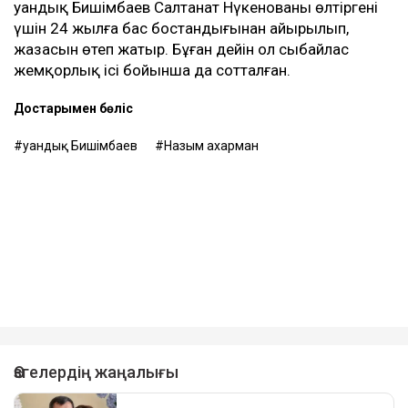
Қуандық Бишімбаев Салтанат Нүкенованы өлтіргені
үшін 24 жылға бас бостандығынан айырылып,
жазасын өтеп жатыр. Бұған дейін ол сыбайлас
жемқорлық ісі бойынша да сотталған.
Достарыңмен бөліс
Қуандық Бишімбаев
Назым Қахарман