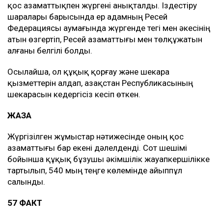
қос азаматтықпен жүргені анықталды. Іздестіру
шаралары барысында ер адамның Ресей
Федерациясы аумағында жүргенде тегі мен әкесінің
атын өзгертіп, Ресей азаматтығы мен төлқұжатын
алғаны белгілі болды.
Осылайша, ол құқық қорғау және шекара
қызметтерін алдап, Қазақстан Республикасының
шекарасын кедергісіз кесіп өткен.
ЖАЗА
Жүргізілген жұмыстар нәтижесінде оның қос
азаматтығы бар екені дәлелденді. Сот шешімі
бойынша құқық бұзушы әкімшілік жауапкершілікке
тартылып, 540 мың теңге көлемінде айыппұл
салынды.
57 ФАКТ