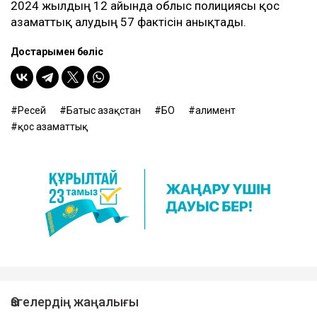
2024 жылдың 12 айында облыс полициясы қос
азаматтық алудың 57 фактісін анықтады.
Достарыңмен бөліс
Ресей
Батыс Қазақстан
БҚО
алимент
қос азаматтық