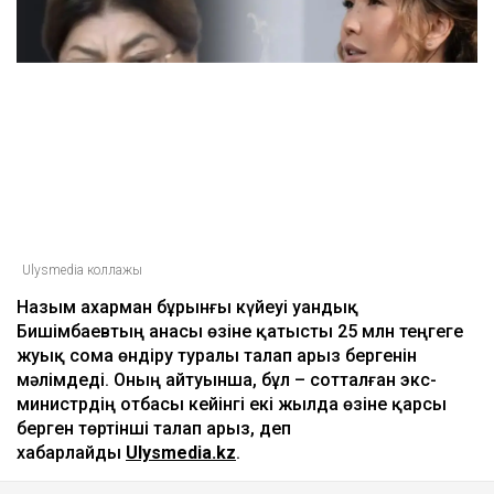
Ulysmedia коллажы
Назым Қахарман бұрынғы күйеуі Қуандық
Бишімбаевтың анасы өзіне қатысты 25 млн теңгеге
жуық сома өндіру туралы талап арыз бергенін
мәлімдеді. Оның айтуынша, бұл – сотталған экс-
министрдің отбасы кейінгі екі жылда өзіне қарсы
берген төртінші талап арыз, деп
хабарлайды
Ulysmedia.kz
.