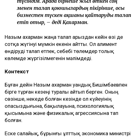
түсіндім. Арада бірнеше жыл өткен соң
менен талап қоюшылардың пікірінше, осы
бизнестен түскен ақшаны қайтаруды талап
етіп отыр, – деді Қахарман.
Назым Қахарман жаңа талап арыздан кейін өзі де
сотқа жүгінуі мүмкін екенін айтты. Ол алимент
өндіруді талап етпек, себебі төлемдер толық
көлемде жүргізілмегенін мәлімдеді.
Контекст
Бұған дейін Назым Қахарман Қуандық Бишімбаевпен
бірге тұрған кезеңі туралы айтып берген. Оның
сөзінше, некеде болған кезінде ол күйеуінің
опасыздығына, бақылауына, психологиялық
қысымына және физикалық агрессиясына тап
болған.
Еске салайық, бұрынғы ұлттық экономика министрі