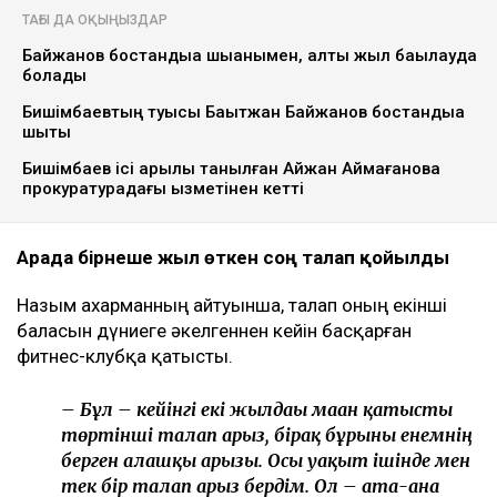
ТАҒЫ ДА ОҚЫҢЫЗДАР
Байжанов бостандыққа шыққанымен, алты жыл бақылауда
болады
Бишімбаевтың туысы Бақытжан Байжанов бостандыққа
шықты
Бишімбаев ісі арқылы танылған Айжан Аймағанова
прокуратурадағы қызметінен кетті
Арада бірнеше жыл өткен соң талап қойылды
Назым Қахарманның айтуынша, талап оның екінші
баласын дүниеге әкелгеннен кейін басқарған
фитнес-клубқа қатысты.
– Бұл – кейінгі екі жылдағы маған қатысты
төртінші талап арыз, бірақ бұрынғы енемнің
берген алғашқы арызы. Осы уақыт ішінде мен
тек бір талап арыз бердім. Ол – ата-ана