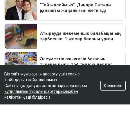
Біз сайт жұмысын жақсарту үшін cookie
файлдарын пайдаланамыз.
Келісемін
Сайтты қолдануды жалғастыру арқылы сіз
құпиялылық туралы шарттарымызбен
келісетініңізді білдіресіз.