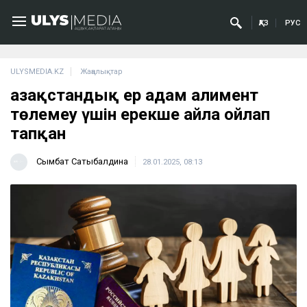
ҚАЗ
РУС
ULYSMEDIA.KZ
Жаңалықтар
Қазақстандық ер адам алимент
төлемеу үшін ерекше айла ойлап
тапқан
Сымбат Сатыбалдина
28.01.2025, 08:13