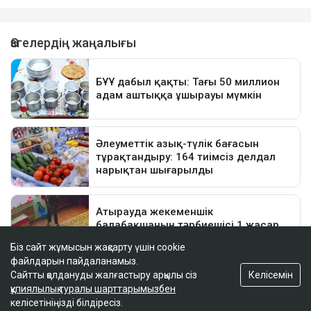
Біз сайт жұмысын жақсарту үшін cookie
файлдарын пайдаланамыз.
Келісемін
Сайтты қолдануды жалғастыру арқылы сіз
құпиялылық туралы шарттарымызбен
келісетініңізді білдіресіз.