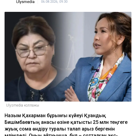
Ulysmedia
06.08.2026, 09:30
Ulysmedia коллажы
Назым Қахарман бұрынғы күйеуі Қуандық
Бишімбаевтың анасы өзіне қатысты 25 млн теңгеге
жуық сома өндіру туралы талап арыз бергенін
мәлімдеді. Оның айтуынша, бұл – сотталған экс-