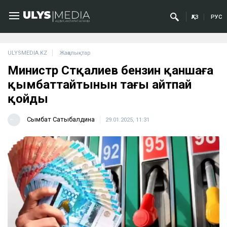
ҚАЗ
РУС
ULYSMEDIA.KZ
Жаңалықтар
Министр Сәтқалиев бензин қаншаға
қымбаттайтынын тағы айтпай
қойды
Сымбат Сатыбалдина
29.01.2025, 11:31