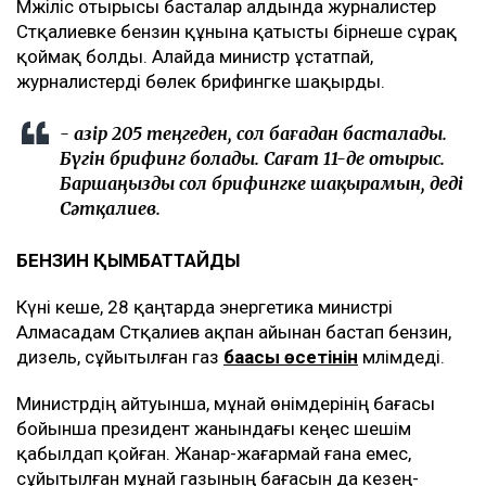
Мәжіліс отырысы басталар алдында журналистер
Сәтқалиевке бензин құнына қатысты бірнеше сұрақ
қоймақ болды. Алайда министр ұстатпай,
журналистерді бөлек брифингке шақырды.
- Қазір 205 теңгеден, сол бағадан басталады.
Бүгін брифинг болады. Сағат 11-де отырыс.
Баршаңызды сол брифингке шақырамын, деді
Сәтқалиев.
БЕНЗИН ҚЫМБАТТАЙДЫ
Күні кеше, 28 қаңтарда энергетика министрі
Алмасадам Сәтқалиев ақпан айынан бастап бензин,
дизель, сұйытылған газ
бағасы өсетінін
мәлімдеді.
Министрдің айтуынша, мұнай өнімдерінің бағасы
бойынша президент жанындағы кеңес шешім
қабылдап қойған. Жанар-жағармай ғана емес,
сұйытылған мұнай газының бағасын да кезең-