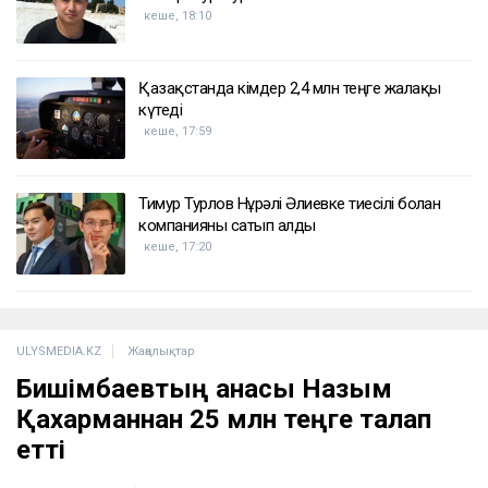
кеше, 18:10
Қазақстанда кімдер 2,4 млн теңге жалақы
күтеді
кеше, 17:59
Тимур Турлов Нұрәлі Әлиевке тиесілі болған
компанияны сатып алды
кеше, 17:20
ULYSMEDIA.KZ
Жаңалықтар
Бишімбаевтың анасы Назым
Қахарманнан 25 млн теңге талап
етті