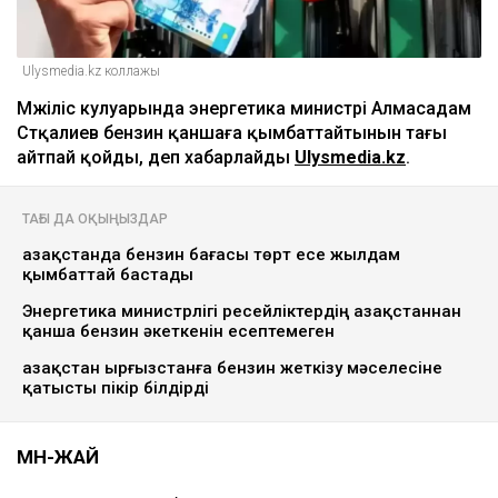
Ulysmedia.kz коллажы
Мәжіліс кулуарында энергетика министрі Алмасадам
Сәтқалиев бензин қаншаға қымбаттайтынын тағы
айтпай қойды, деп хабарлайды
Ulysmedia.kz
.
ТАҒЫ ДА ОҚЫҢЫЗДАР
Қазақстанда бензин бағасы төрт есе жылдам
қымбаттай бастады
Энергетика министрлігі ресейліктердің Қазақстаннан
қанша бензин әкеткенін есептемеген
Қазақстан Қырғызстанға бензин жеткізу мәселесіне
қатысты пікір білдірді
МӘН-ЖАЙ