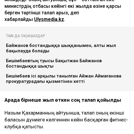
министрдің отбасы кейінгі екі жылда өзіне қарсы
берген төртінші талап арыз, деп
хабарлайды
Ulysmedia.kz
.
ТАҒЫ ДА ОҚЫҢЫЗДАР
Байжанов бостандыққа шыққанымен, алты жыл
бақылауда болады
Бишімбаевтың туысы Бақытжан Байжанов
бостандыққа шықты
Бишімбаев ісі арқылы танылған Айжан Аймағанова
прокуратурадағы қызметінен кетті
Арада бірнеше жыл өткен соң талап қойылды
Назым Қахарманның айтуынша, талап оның екінші
баласын дүниеге әкелгеннен кейін басқарған фитнес-
клубқа қатысты.