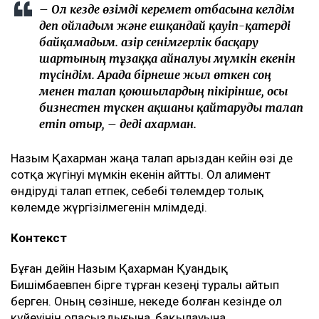
– Ол кезде өзімді керемет отбасына келдім
деп ойладым және ешқандай қауіп-қатерді
байқамадым. Қазір сенімгерлік басқару
шартының тұзаққа айналуы мүмкін екенін
түсіндім. Арада бірнеше жыл өткен соң
менен талап қоюшылардың пікірінше, осы
бизнестен түскен ақшаны қайтаруды талап
етіп отыр, – деді Қахарман.
Назым Қахарман жаңа талап арыздан кейін өзі де
сотқа жүгінуі мүмкін екенін айтты. Ол алимент
өндіруді талап етпек, себебі төлемдер толық
көлемде жүргізілмегенін мәлімдеді.
Контекст
Бұған дейін Назым Қахарман Қуандық
Бишімбаевпен бірге тұрған кезеңі туралы айтып
берген. Оның сөзінше, некеде болған кезінде ол
күйеуінің опасыздығына, бақылауына,