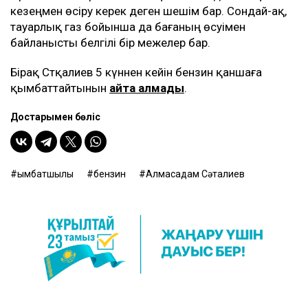
кезеңмен өсіру керек деген шешім бар. Сондай-ақ,
тауарлық газ бойынша да бағаның өсуімен
байланысты белгілі бір межелер бар.
Бірақ Сәтқалиев 5 күннен кейін бензин қаншаға
қымбаттайтынын
айта алмады
.
Достарыңмен бөліс
қымбатшылық
бензин
Алмасадам Сәтқалиев