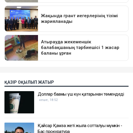
ҚАЗІР ОҚЫЛЫП ЖАТЫР
Доллар бағамы үш күн қатарынан төмендеді
кеше, 18:52
Қайсар Қамза жеті жылға сотталуы мүмкін -
Бас прокуратура