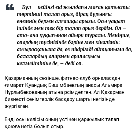
– Бұл – кейінгі екі жылдағы маған қатысты
төртінші талап арыз, бірақ бұрынғы
енемнің берген алғашқы арызы. Осы уақыт
ішінде мен тек бір талап арыз бердім. Ол –
ата-ана құқығынан айыру туралы. Меніңше,
олардың түсінігінде бәріне мен кінәлімін:
ажырасқаныма да, өз пікірімді айтқаныма да,
балалардың олармен араласқысы
келмейтініне де, – деді ол.
Қахарманның сөзінше, фитнес-клуб орналасқан
ғимарат Қуандық Бишімбаевтың анасы Альмира
Нұрлыбекованың атына рәсімделген. Ал Қахарман
бизнесті сенімгерлік басқару шарты негізінде
жүргізген.
Енді осы келісім оның үстінен қаржылық талап
қоюға негіз болып отыр.