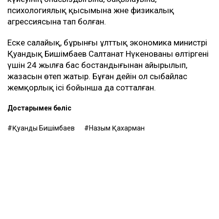
психологиялық қысымына және физикалық
агрессиясына тап болған.
Еске салайық, бұрынғы ұлттық экономика министрі
Қуандық Бишімбаев Салтанат Нүкенованы өлтіргені
үшін 24 жылға бас бостандығынан айырылып,
жазасын өтеп жатыр. Бұған дейін ол сыбайлас
жемқорлық ісі бойынша да сотталған.
Достарыңмен бөліс
Қуандық Бишімбаев
Назым Қахарман