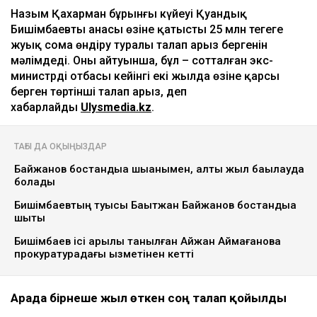
Назым Қахарман бұрынғы күйеуі Қуандық
Бишімбаевтың анасы өзіне қатысты 25 млн теңгеге
жуық сома өндіру туралы талап арыз бергенін
мәлімдеді. Оның айтуынша, бұл – сотталған экс-
министрдің отбасы кейінгі екі жылда өзіне қарсы
берген төртінші талап арыз, деп
хабарлайды
Ulysmedia.kz
.
ТАҒЫ ДА ОҚЫҢЫЗДАР
Байжанов бостандыққа шыққанымен, алты жыл бақылауда
болады
Бишімбаевтың туысы Бақытжан Байжанов бостандыққа
шықты
Бишімбаев ісі арқылы танылған Айжан Аймағанова
прокуратурадағы қызметінен кетті
Арада бірнеше жыл өткен соң талап қойылды