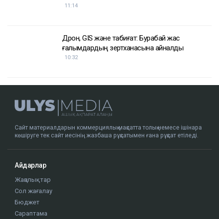
11:14
Дрон, GIS және табиғат: Бурабай жас
ғалымдардың зертханасына айналды
10:32
Сайт материалдарын коммерциялық мақсатта толық немесе ішінара
көшіруге тек сайт иесінің жазбаша рұқсатымен ғана рұқсат етіледі.
Айдарлар
Жаңалықтар
Сол жағалау
Бюджет
Сараптама