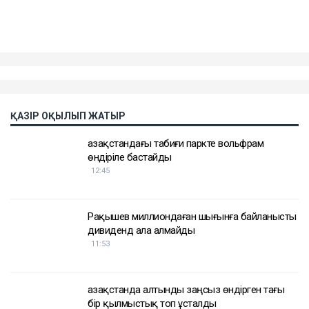
ҚАЗІР ОҚЫЛЫП ЖАТЫР
Қазақстандағы табиғи паркте вольфрам
өндіріле бастайды
12:45
Рақышев миллиондаған шығынға байланысты
дивиденд ала алмайды
11:53
Қазақстанда алтынды заңсыз өндірген тағы
бір қылмыстық топ ұсталды