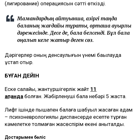
(лигирование) операциясын сәтті өткізді.
Мамандардың айтуынша, қазіргі таңда
баланың жағдайы тұрақты, орташа ауырлық
дәрежесінде. Десе де, бала белсенді. Бұл бала
оңалып келе жатыр деген сөз.
Дәрігерлер оның денсаулығын үнемі бақылауда
ұстап отыр.
БҰҒАН ДЕЙІН
Еске салайық, жантүршігерлік жайт
11
ақпанда
болған. Жәбірленуші бала небәрі 5 жаста.
Лифт ішінде пышақпен балаға шабуыл жасаған адам
– психоневрологиялық диспансерде есепте тұрған
кәмелетке толмаған жасөспірім екені анықталды.
Достарыңмен бөліс