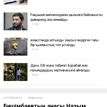
Рақышев миллиондаған шығынға байланысты
дивиденд ала алмайды
11:53
Қазақстанда алтынды заңсыз өндірген тағы
бір қылмыстық топ ұсталды
11:14
Дрон, GIS және табиғат: Бурабай жас
ғалымдардың зертханасына айналды
10:32
ULYSMEDIA.KZ
Жаңалықтар
Бишімбаевтың анасы Назым