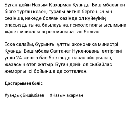
Бұған дейін Назым Қахарман Қуандық Бишімбаевпен
бірге тұрған кезеңі туралы айтып берген. Оның
сөзінше, некеде болған кезінде ол күйеуінің
опасыздығына, бақылауына, психологиялық қысымына
және физикалық агрессиясына тап болған.
Еске салайық, бұрынғы ұлттық экономика министрі
Қуандық Бишімбаев Салтанат Нүкенованы өлтіргені
үшін 24 жылға бас бостандығынан айырылып,
жазасын өтеп жатыр. Бұған дейін ол сыбайлас
жемқорлық ісі бойынша да сотталған.
Достарыңмен бөліс
Қуандық Бишімбаев
Назым Қахарман