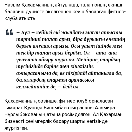
Назым Қахарманның айтуынша, талап оның екінші
баласын дүниеге әкелгеннен кейін басқарған фитнес-
клубқа қатысты.
– Бұл – кейінгі екі жылдағы маған қатысты
төртінші талап арыз, бірақ бұрынғы енемнің
берген алғашқы арызы. Осы уақыт ішінде мен
тек бір талап арыз бердім. Ол – ата-ана
құқығынан айыру туралы. Меніңше, олардың
түсінігінде бәріне мен кінәлімін:
ажырасқаныма да, өз пікірімді айтқаныма да,
балалардың олармен араласқысы
келмейтініне де, – деді ол.
Қахарманның сөзінше, фитнес-клуб орналасқан
ғимарат Қуандық Бишімбаевтың анасы Альмира
Нұрлыбекованың атына рәсімделген. Ал Қахарман
бизнесті сенімгерлік басқару шарты негізінде
жүргізген.