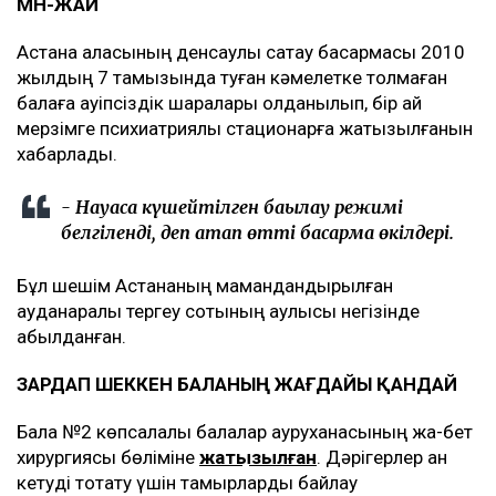
МӘН-ЖАЙ
Астана қаласының денсаулық сақтау басқармасы 2010
жылдың 7 тамызында туған кәмелетке толмаған
балаға қауіпсіздік шаралары қолданылып, бір ай
мерзімге психиатриялық стационарға жатқызылғанын
хабарлады.
- Науқасқа күшейтілген бақылау режимі
белгіленді, деп атап өтті басқарма өкілдері.
Бұл шешім Астананың мамандандырылған
ауданаралық тергеу сотының қаулысы негізінде
қабылданған.
ЗАРДАП ШЕККЕН БАЛАНЫҢ ЖАҒДАЙЫ ҚАНДАЙ
Бала №2 көпсалалы балалар ауруханасының жақ-бет
хирургиясы бөліміне
жатқызылған
. Дәрігерлер қан
кетуді тоқтату үшін тамырларды байлау