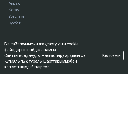
Аймақ
Қоғам
Ұстаным
Сұхбат
Редакция
Біз сайт жұмысын жақсарту үшін cookie
Жоба туралы
файлдарын пайдаланамыз.
Сайт ережелері
Келісемін
Сайтты қолдануды жалғастыру арқылы сіз
Сайттағы жарнама
құпиялылық туралы шарттарымызбен
келісетініңізді білдіресіз.
Байланыс
Редакциялық саясат
Біз әлеуметтік желілерде
Google News-ке жазылу