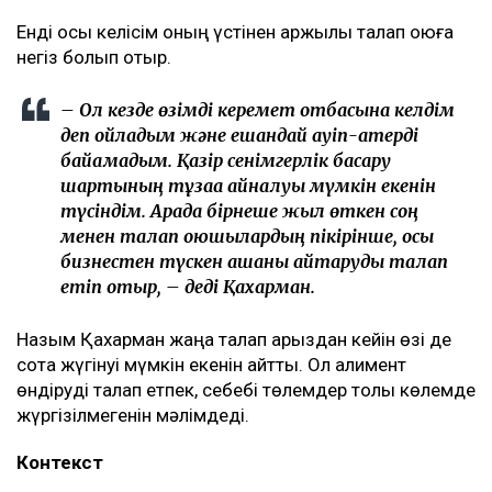
Енді осы келісім оның үстінен қаржылық талап қоюға
негіз болып отыр.
– Ол кезде өзімді керемет отбасына келдім
деп ойладым және ешқандай қауіп-қатерді
байқамадым. Қазір сенімгерлік басқару
шартының тұзаққа айналуы мүмкін екенін
түсіндім. Арада бірнеше жыл өткен соң
менен талап қоюшылардың пікірінше, осы
бизнестен түскен ақшаны қайтаруды талап
етіп отыр, – деді Қахарман.
Назым Қахарман жаңа талап арыздан кейін өзі де
сотқа жүгінуі мүмкін екенін айтты. Ол алимент
өндіруді талап етпек, себебі төлемдер толық көлемде
жүргізілмегенін мәлімдеді.
Контекст