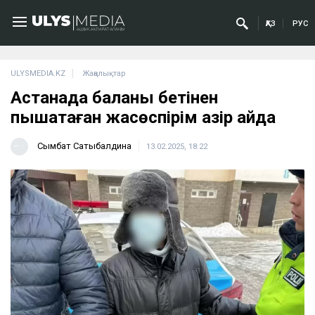
ҚАЗ
РУС
ULYSMEDIA.KZ
Жаңалықтар
Астанада баланы бетінен
пышақтаған жасөспірім қазір қайда
Сымбат Сатыбалдина
13.02.2025, 18:22